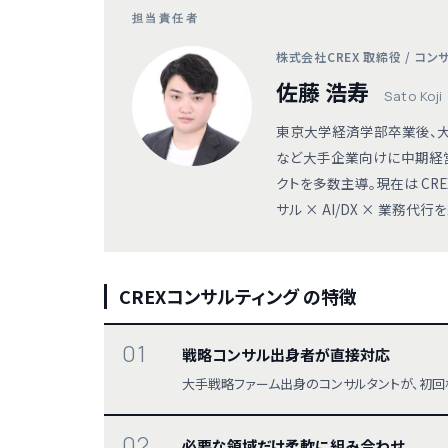
担当責任者
株式会社CREX 取締役 / コ
佐藤 浩寿
Sato Koji
東京大学経済学部卒業後、大
など大手企業向けに中期経
クトを多数主導。現在は CR
サル × AI/DX × 業務
CREXコンサルティング の特徴
01
戦略コンサル出身者が直接対応
大手戦略ファーム出身のコンサルタントが、初回
02
必要な領域だけ柔軟に組み合わせ