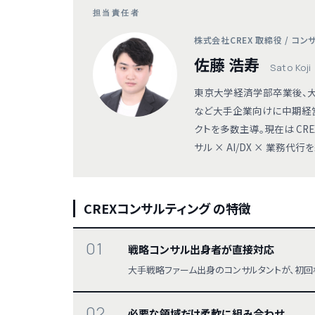
担当責任者
株式会社CREX 取締役 / コ
佐藤 浩寿
Sato Koji
東京大学経済学部卒業後、大
など大手企業向けに中期経
クトを多数主導。現在は CR
サル × AI/DX × 業務
CREXコンサルティング の特徴
01
戦略コンサル出身者が直接対応
大手戦略ファーム出身のコンサルタントが、初回
02
必要な領域だけ柔軟に組み合わせ