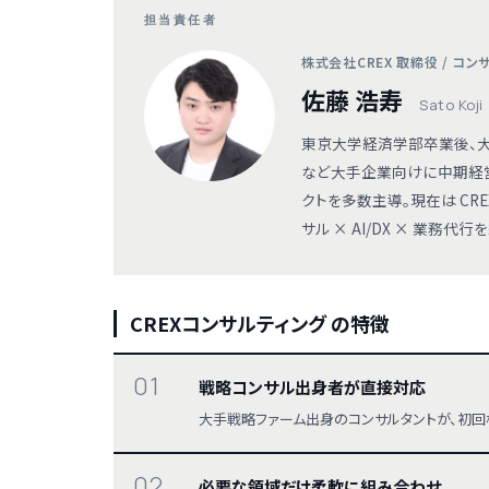
担当責任者
株式会社CREX 取締役 / コ
佐藤 浩寿
Sato Koji
東京大学経済学部卒業後、大
など大手企業向けに中期経
クトを多数主導。現在は CR
サル × AI/DX × 業務
CREXコンサルティング の特徴
01
戦略コンサル出身者が直接対応
大手戦略ファーム出身のコンサルタントが、初回
02
必要な領域だけ柔軟に組み合わせ