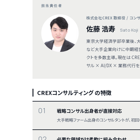
担当責任者
株式会社CREX 取締役 / コ
佐藤 浩寿
Sato Koji
東京大学経済学部卒業後、大
など大手企業向けに中期経
クトを多数主導。現在は CR
サル × AI/DX × 業務
CREXコンサルティング の特徴
01
戦略コンサル出身者が直接対応
大手戦略ファーム出身のコンサルタントが、初回
02
必要な領域だけ柔軟に組み合わせ