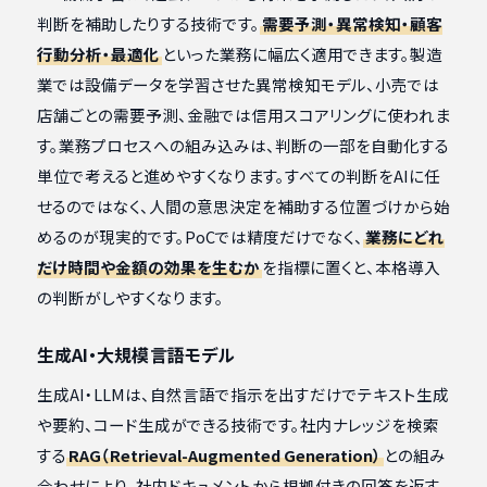
判断を補助したりする技術です。
需要予測・異常検知・顧客
行動分析・最適化
といった業務に幅広く適用できます。製造
業では設備データを学習させた異常検知モデル、小売では
店舗ごとの需要予測、金融では信用スコアリングに使われま
す。業務プロセスへの組み込みは、判断の一部を自動化する
単位で考えると進めやすくなります。すべての判断をAIに任
せるのではなく、人間の意思決定を補助する位置づけから始
めるのが現実的です。PoCでは精度だけでなく、
業務にどれ
だけ時間や金額の効果を生むか
を指標に置くと、本格導入
の判断がしやすくなります。
生成AI・大規模言語モデル
生成AI・LLMは、自然言語で指示を出すだけでテキスト生成
や要約、コード生成ができる技術です。社内ナレッジを検索
する
RAG（Retrieval-Augmented Generation）
との組み
合わせにより、社内ドキュメントから根拠付きの回答を返す