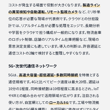
コストが発生する場面で役割が大きくなります。
製造ライン
の異常検知や自動運転、リモート監視カメラ
など、ミリ秒単
位の応答が必要な現場が代表例です。クラウドとの分担設
計では、リアルタイム性が必要な処理をエッジで、長期分析
や学習をクラウドで担う構成が一般的になります。物流倉庫
のロボット制御、店舗のリアルタイム在庫把握など、現場の
意思決定支援にも適しています。導入の判断は、許容遅延と
通信コストの2軸で検討すると整理しやすくなります。
5G・次世代通信ネットワーク
5Gは、
高速大容量・超低遅延・多数同時接続
を特徴とする
通信規格です。4Gと比べてピーク速度は最大20倍、遅延は
10分の1程度、同時接続数は10倍程度に高まるとされ、IoT
やXRとの組み合わせで活用領域が広がります。注目される
使い方が、自営網としての
ローカル5G
です。工場や物流拠
点に独自の5G網を構築し、外部回線に依存せずリアルタイ