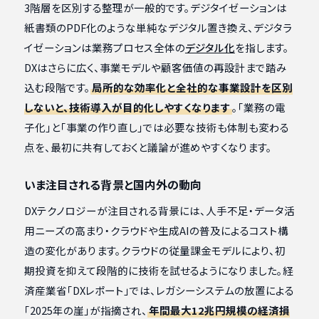
3階層を区別する整理が一般的です。デジタイゼーションは
紙書類のPDF化のような単純なデジタル置き換え、デジタラ
イゼーションは業務プロセス全体の
デジタル化
を指します。
DXはさらに広く、事業モデルや顧客価値の再設計まで踏み
込む段階です。
局所的な効率化と全社的な事業設計を区別
しないと、技術導入が目的化しやすくなります
。「業務の電
子化」と「事業の作り直し」では必要な技術も体制も変わる
点を、最初に共有しておくと議論が進めやすくなります。
いま注目される背景と国内外の動向
DXテクノロジーが注目される背景には、人手不足・データ活
用ニーズの高まり・クラウドや生成AIの普及によるコスト構
造の変化があります。クラウドの従量課金モデルにより、初
期投資を抑えて段階的に技術を試せるようになりました。経
済産業省「DXレポート」では、レガシーシステムの放置による
「2025年の崖」が指摘され、
年間最大12兆円規模の経済損