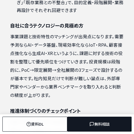
ぎ」「既存業務との不整合」で、目的定義・段階展開・業務
再設計でそれぞれ回避できます
自社に合うテクノロジーの見極め方
事業課題と技術特性のマッチングが出発点になります。需要
予測ならAI・データ基盤、現場効率化ならIoT・RPA、顧客接
点強化なら生成AI・XRというように、課題に対する技術の役
割を整理して優先順位をつけていきます。投資規模は段階
的に、PoC→限定展開→全社展開の3フェーズで設計するの
が基本です。社内知見だけで判断が難しい論点は、外部専
門家やベンダーから業界ベンチマークを取り入れると判断
の精度が上がります。
推進体制づくりのチェックポイント
経営・現場・IT部門の3者連携が成果を左右します。意思決
資料DL
無料相談
定スピードを確保するために、判断権限と稟議プロセスを