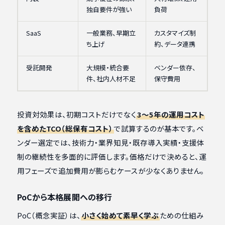
独自要件が強い
負荷
SaaS
一般業務、早期立
カスタマイズ制
ち上げ
約、データ連携
受託開発
大規模・統合要
ベンダー依存、
件、社内人材不足
保守費用
投資対効果は、初期コストだけでなく
3〜5年の運用コスト
を含めたTCO（総保有コスト）
で試算するのが基本です。ベ
ンダー選定では、技術力・業界知見・既存導入実績・支援体
制の継続性を多面的に評価します。価格だけで決めると、運
用フェーズで追加費用が膨らむケースが少なくありません。
PoCから本格展開への移行
PoC（概念実証）は、
小さく始めて素早く学ぶ
ための仕組み