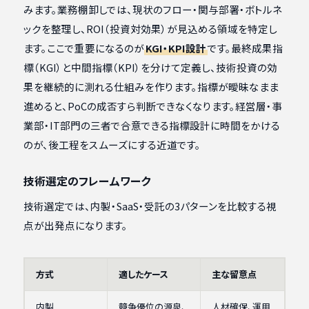
みます。業務棚卸しでは、現状のフロー・関与部署・ボトルネ
ックを整理し、ROI（投資対効果）が見込める領域を特定し
ます。ここで重要になるのが
KGI・KPI設計
です。最終成果指
標（KGI）と中間指標（KPI）を分けて定義し、技術投資の効
果を継続的に測れる仕組みを作ります。指標が曖昧なまま
進めると、PoCの成否すら判断できなくなります。経営層・事
業部・IT部門の三者で合意できる指標設計に時間をかける
のが、後工程をスムーズにする近道です。
技術選定のフレームワーク
技術選定では、内製・SaaS・受託の3パターンを比較する視
点が出発点になります。
方式
適したケース
主な留意点
内製
競争優位の源泉、
人材確保、運用