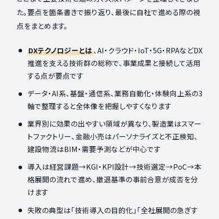
た。要点を箇条書きで振り返り、最後に自社で進める際の視
点をまとめます。
DXテクノロジーとは
、AI・クラウド・IoT・5G・RPAなどDX
推進を支える技術群の総称で、事業成果と接続して活用
する点が要点です
データ・AI系、基盤・通信系、業務自動化・体験向上系の3
軸で整理すると全体像を把握しやすくなります
業界別に効果の出やすい領域が異なり、製造業はスマー
トファクトリー、金融小売はパーソナライズと不正検知、
建設物流はBIM・需要予測などが中心です
導入は経営課題→KGI・KPI設計→技術選定→PoC→本
格展開の流れで進め、撤退基準の事前合意が成否を分
けます
失敗の典型は「技術導入の目的化」「全社展開の急ぎす