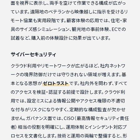
面を視界に表示し、両手を空けて作業できる構成が広がっ
ています。遠隔地のベテランから映像越しに指示を受けるリ
モート協業も実用段階です。顧客体験の応用では、住宅・家
具のサイズ感シミュレーション、観光地の事前体験、ECでの
試着など、購入前の体験設計に効果が出ています。
サイバーセキュリティ
クラウド利用やリモートワークが広がるほど、社内ネットワ
ークの境界防御だけでは守りきれない領域が増えます。基
本となる思想が
ゼロトラスト
です。社内外を問わず、すべて
のアクセスを検証・認証する前提で設計します。クラウド利
用では、設定ミスによる情報公開やアクセス権限の不適切
な付与がリスクになりやすく、定期的な構成監査が欠かせ
ません。ガバナンス面では、CISO（最高情報セキュリティ責任
者）相当の役割を明確にし、運用体制とインシデント対応プ
ロセスを文書化します。技術と運用の両輪で整備すると、形