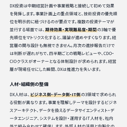
DX投資は中期経営計画や事業戦略と接続して初めて効果
を発揮します。事業計画上の重点領域と、技術投資の優先順
位を明示的に紐づけるのが要点です。複数の投資テーマが
並行する場面では、
期待効果・実現難易度・期間
の3軸で優
先順位をマトリクス化すると、議論が進めやすくなります。経
営層の関与設計も無視できません。月次の進捗報告だけで
は判断が遅れがちで、四半期ごとの戦略レビューや、CDO・
CIOクラスがオーナーとなる体制設計が求められます。経営
層が現場任せにした瞬間、DXは推進力を失います。
人材・組織側の整備
DX人材は、
ビジネス側・データ側・IT側
の3領域で求められ
る役割が異なります。事業を理解しテーマを設計するビジネ
スアーキテクト、データを扱えるデータサイエンティスト・デ
ータエンジニア、システムを設計・運用するIT人材を、社内
外で組み合わせて確保します。外部人材の活用と内製化の