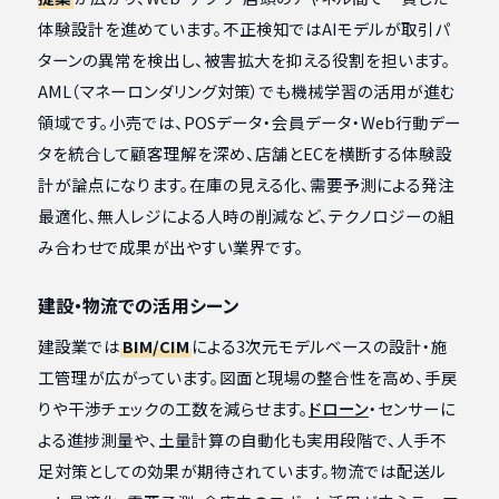
体験設計を進めています。不正検知ではAIモデルが取引パ
ターンの異常を検出し、被害拡大を抑える役割を担います。
AML（マネーロンダリング対策）でも機械学習の活用が進む
領域です。小売では、POSデータ・会員データ・Web行動デー
タを統合して顧客理解を深め、店舗とECを横断する体験設
計が論点になります。在庫の見える化、需要予測による発注
最適化、無人レジによる人時の削減など、テクノロジーの組
み合わせで成果が出やすい業界です。
建設・物流での活用シーン
建設業では
BIM/CIM
による3次元モデルベースの設計・施
工管理が広がっています。図面と現場の整合性を高め、手戻
りや干渉チェックの工数を減らせます。
ドローン
・センサーに
よる進捗測量や、土量計算の自動化も実用段階で、人手不
足対策としての効果が期待されています。物流では配送ル