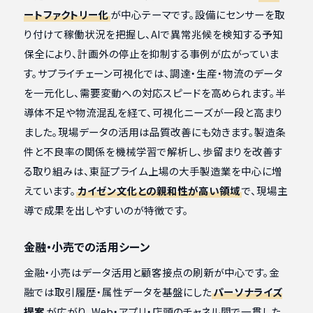
ートファクトリー化
が中心テーマです。設備にセンサーを取
り付けて稼働状況を把握し、AIで異常兆候を検知する予知
保全により、計画外の停止を抑制する事例が広がっていま
す。サプライチェーン可視化では、調達・生産・物流のデータ
を一元化し、需要変動への対応スピードを高められます。半
導体不足や物流混乱を経て、可視化ニーズが一段と高まり
ました。現場データの活用は品質改善にも効きます。製造条
件と不良率の関係を機械学習で解析し、歩留まりを改善す
る取り組みは、東証プライム上場の大手製造業を中心に増
えています。
カイゼン文化との親和性が高い領域
で、現場主
導で成果を出しやすいのが特徴です。
金融・小売での活用シーン
金融・小売はデータ活用と顧客接点の刷新が中心です。金
融では取引履歴・属性データを基盤にした
パーソナライズ
提案
が広がり、Web・アプリ・店頭のチャネル間で一貫した