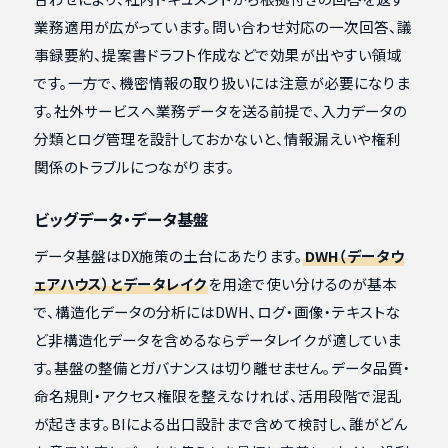
業務適用が広がっています。問い合わせ対応の一次回答、議
事録要約、提案書ドラフト作成などで効果が出やすい領域
です。一方で、機密情報の取り扱いには注意が必要になりま
す。社外サービスへ業務データを送る前提で、入力データの
分類とログ管理を設計しておかないと、情報漏えいや権利
関係のトラブルにつながります。
ビッグデータ・データ基盤
データ基盤はDX施策の土台にあたります。
DWH（データウ
ェアハウス）とデータレイク
を用途で使い分けるのが基本
で、構造化データの分析にはDWH、ログ・画像・テキストな
ど非構造化データを含めるならデータレイクが適していま
す。基盤の整備とガバナンスは切り離せません。データ品質・
命名規則・アクセス権限を整えなければ、活用段階で混乱
が起きます。BIによる出口設計まで含めて検討し、誰がどん