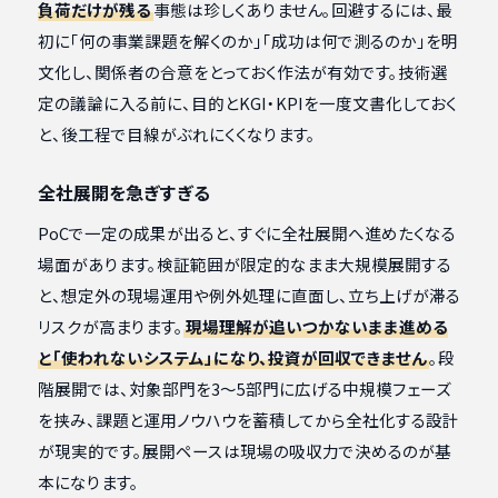
負荷だけが残る
事態は珍しくありません。回避するには、最
初に「何の事業課題を解くのか」「成功は何で測るのか」を明
文化し、関係者の合意をとっておく作法が有効です。技術選
定の議論に入る前に、目的とKGI・KPIを一度文書化しておく
と、後工程で目線がぶれにくくなります。
全社展開を急ぎすぎる
PoCで一定の成果が出ると、すぐに全社展開へ進めたくなる
場面があります。検証範囲が限定的なまま大規模展開する
と、想定外の現場運用や例外処理に直面し、立ち上げが滞る
リスクが高まります。
現場理解が追いつかないまま進める
と「使われないシステム」になり、投資が回収できません
。段
階展開では、対象部門を3〜5部門に広げる中規模フェーズ
を挟み、課題と運用ノウハウを蓄積してから全社化する設計
が現実的です。展開ペースは現場の吸収力で決めるのが基
本になります。