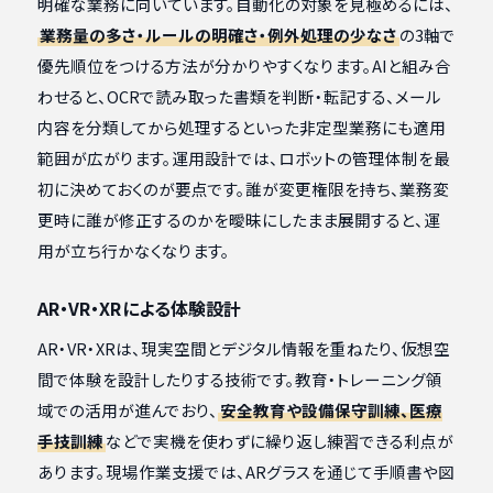
明確な業務に向いています。自動化の対象を見極めるには、
業務量の多さ・ルールの明確さ・例外処理の少なさ
の3軸で
優先順位をつける方法が分かりやすくなります。AIと組み合
わせると、OCRで読み取った書類を判断・転記する、メール
内容を分類してから処理するといった非定型業務にも適用
範囲が広がります。運用設計では、ロボットの管理体制を最
初に決めておくのが要点です。誰が変更権限を持ち、業務変
更時に誰が修正するのかを曖昧にしたまま展開すると、運
用が立ち行かなくなります。
AR・VR・XRによる体験設計
AR・VR・XRは、現実空間とデジタル情報を重ねたり、仮想空
間で体験を設計したりする技術です。教育・トレーニング領
域での活用が進んでおり、
安全教育や設備保守訓練、医療
手技訓練
などで実機を使わずに繰り返し練習できる利点が
あります。現場作業支援では、ARグラスを通じて手順書や図