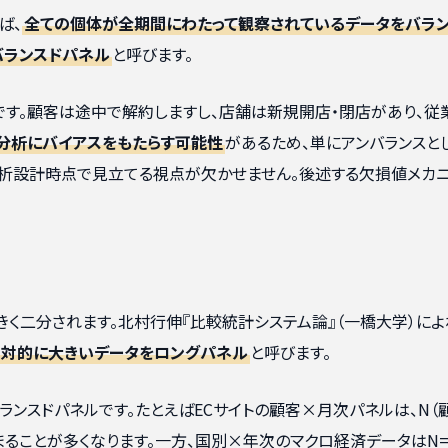
ば、
全ての個体が全期間にわたって観察されているデータをバラ
バランスドパネル
と呼びます。
です。顧客は途中で解約しますし、店舗は新規開店・閉店があり、従
が分析にバイアスをもたらす可能性
があるため、単にアンバランスと
析設計時点で見立てる視点が欠かせません。後述する欠損値メカ
く二分されます。北村行伸『比較統計システム論』（一橋大学）によ
相対的に大きいデータをロングパネル
と呼びます。
ランスドパネルです。たとえばECサイトの顧客×月次パネルは、N（
収まることが多くなります。一方、国別×年次のマクロ経済データはN