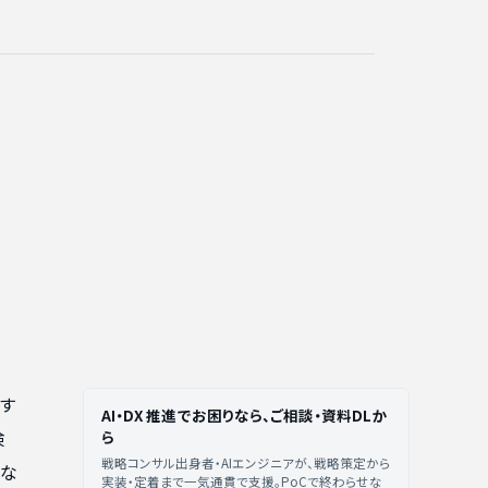
す
AI・DX 推進でお困りなら、ご相談・資料DLか
検
ら
戦略コンサル出身者・AIエンジニアが、戦略策定から
ルな
実装・定着まで一気通貫で支援。PoCで終わらせな