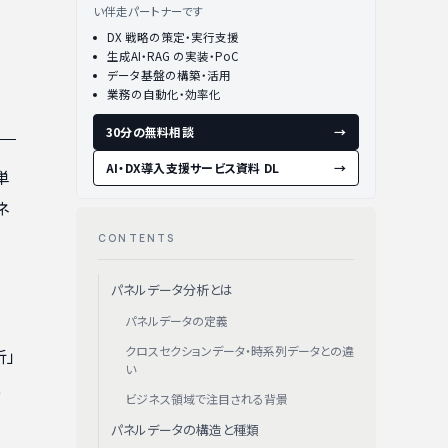
い伴走パートナーです
DX 戦略の策定・実行支援
生成AI・RAG の実装・PoC
データ基盤の構築・活用
業務の自動化・効率化
30分の無料相談
→
AI・DX導入支援サービス資料 DL
→
単
ネ
CONTENTS
パネルデータ分析とは
パネルデータの定義
クロスセクションデータ・時系列データとの違
析」
い
二
ビジネス領域で注目される背景
パネルデータの構造と種類