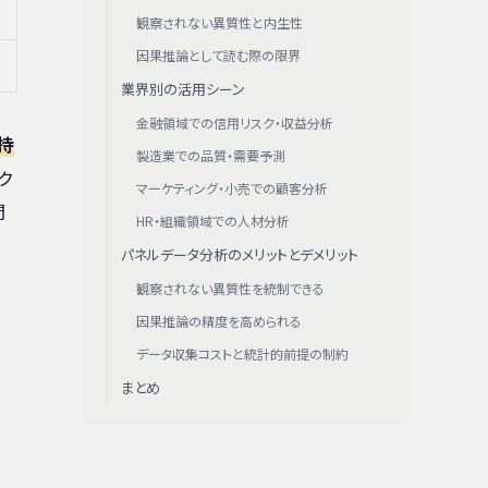
観察されない異質性と内生性
因果推論として読む際の限界
業界別の活用シーン
金融領域での信用リスク・収益分析
持
製造業での品質・需要予測
ク
マーケティング・小売での顧客分析
間
HR・組織領域での人材分析
パネルデータ分析のメリットとデメリット
観察されない異質性を統制できる
因果推論の精度を高められる
データ収集コストと統計的前提の制約
まとめ
）