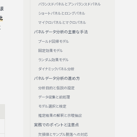
バランスドパネルとアンバランスドパネル
ま
ショートパネルとロングパネル
比
マイクロパネルとマクロパネル
に
パネルデータ分析の主要な手法
プールド回帰モデル
固定効果モデル
ランダム効果モデル
ダイナミックパネル分析
パネルデータ分析の進め方
分析目的と仮説の設定
データ収集と前処理
モデル選択と検定
推定結果の解釈と示唆抽出
実務でのポイントと注意点
欠損値とサンプル脱落への対応