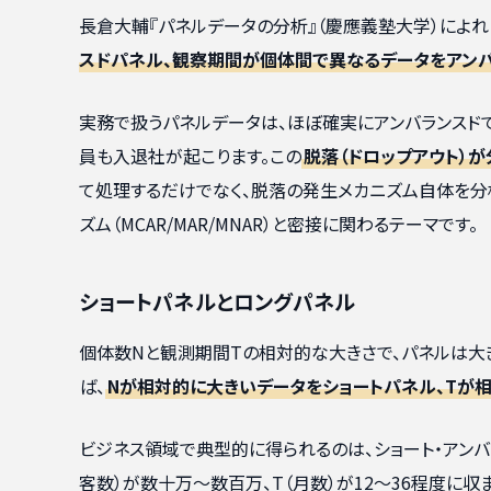
長倉大輔『パネルデータの分析』（慶應義塾大学）によれ
スドパネル、観察期間が個体間で異なるデータをアン
実務で扱うパネルデータは、ほぼ確実にアンバランスド
員も入退社が起こります。この
脱落（ドロップアウト）
て処理するだけでなく、脱落の発生メカニズム自体を分
ズム（MCAR/MAR/MNAR）と密接に関わるテーマです。
ショートパネルとロングパネル
個体数Nと観測期間Tの相対的な大きさで、パネルは大き
ば、
Nが相対的に大きいデータをショートパネル、Tが
ビジネス領域で典型的に得られるのは、ショート・アンバ
客数）が数十万〜数百万、T（月数）が12〜36程度に