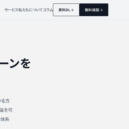
サービス
私たちについて
コラム
資料DL
無料相談
ーンを
いる方
論を可
で体系