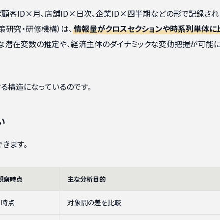
ば顧客ID×月、店舗ID×日次、企業ID×四半期などの形で記録され
策研究・研修機構）は、
情報量がクロスセクションや時系列単体に
な潜在変数の推定や、経済主体のダイナミックな変動把握が可能
る構造になっているのです。
い
きます。
観察時点
主な分析目的
1時点
対象間の差を比較