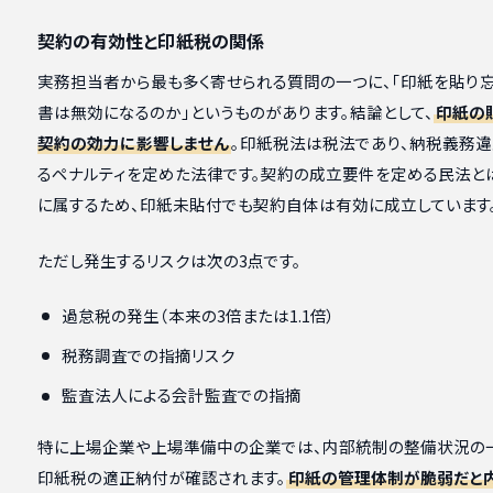
契約の有効性と印紙税の関係
実務担当者から最も多く寄せられる質問の一つに、「印紙を貼り
書は無効になるのか」というものがあります。結論として、
印紙の
契約の効力に影響しません
。印紙税法は税法であり、納税義務
るペナルティを定めた法律です。契約の成立要件を定める民法と
に属するため、印紙未貼付でも契約自体は有効に成立しています
ただし発生するリスクは次の3点です。
過怠税の発生（本来の3倍または1.1倍）
税務調査での指摘リスク
監査法人による会計監査での指摘
特に上場企業や上場準備中の企業では、内部統制の整備状況の
印紙税の適正納付が確認されます。
印紙の管理体制が脆弱だと