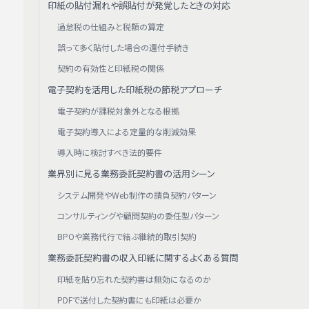
印紙の貼付漏れや誤貼付が発覚したときの対応
過怠税の仕組みと税額の算定
誤って多く貼付した場合の還付手続き
契約の有効性と印紙税の関係
電子契約を活用した印紙税の節税アプローチ
電子契約が課税対象外となる根拠
電子契約導入による定量的な削減効果
導入時に検討すべき法的要件
業界別に見る業務委託契約書の活用シーン
システム開発やWeb制作の請負契約パターン
コンサルティングや顧問契約の委任型パターン
BPOや業務代行で結ぶ継続的取引契約
業務委託契約書の収入印紙に関するよくある質問
印紙を貼り忘れた契約書は無効になるのか
PDFで送付した契約書にも印紙は必要か