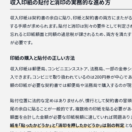
収入印紙の貼付と消印の実務的な進め方
収入印紙は契約書の余白に貼り、印紙と契約書の両方にまたが
する手順が求められます。貼付と消印は別々の要件として判定さ
忘れると印紙額面と同額の過怠税が課されるため、両方を満た
が必要です。
印紙の購入と貼付の正しい方法
収入印紙は郵便局、コンビニエンスストア、法務局、一部の金券シ
入できます。コンビニで取り扱われているのは200円券が中心であ
額の印紙が必要な契約書では郵便局や法務局で購入するのが現
貼付位置に法的な定めはありませんが、慣行として契約書の冒頭
尾の余白に貼ることが一般的です。複数枚の印紙を貼る必要があ
額面を合計した金額が必要な印紙税額に達していれば問題あり
紙を「貼ったかどうか」と「消印を押したかどうか」は別の判定
と