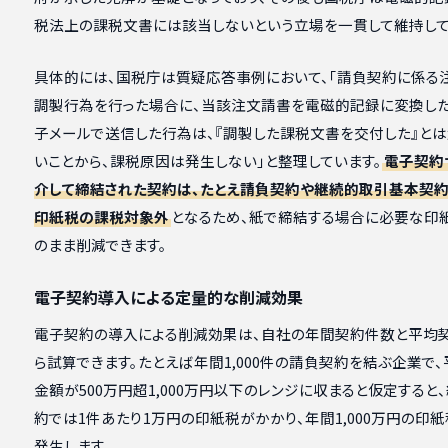
税法上の課税文書には該当しないという立場を一貫して維持して
具体的には、国税庁は質疑応答事例において、「請負契約に係る
調製行為を行った場合に、当該注文請書を電磁的記録に変換し
子メールで送信した行為は、『調製した課税文書を交付した』と
いことから、課税原因は発生しない」と整理しています。
電子契約
介して締結された契約は、たとえ請負契約や継続的取引基本契約
印紙税の課税対象外
となるため、紙で締結する場合に必要な印
のまま削減できます。
電子契約導入による定量的な削減効果
電子契約の導入による削減効果は、自社の年間契約件数と平均
ら試算できます。たとえば年間1,000件の請負契約を結ぶ企業で
金額が500万円超1,000万円以下のレンジに収まると仮定すると
約では1件あたり1万円の印紙税がかかり、年間1,000万円の印
発生します。