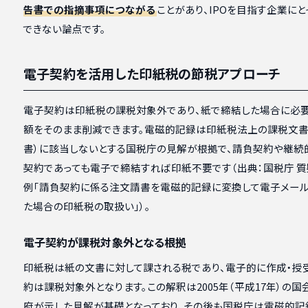
告書での指摘事項につながる
ことがあり、IPOを目指す企業に
できない論点です。
電子契約を活用した印紙税の節税アプローチ
電子契約は印紙税の課税対象外であり、紙で締結した場合に必
額をそのまま削減できます。電磁的記録は印紙税法上の課税文書
書）に該当しないとする国税庁の見解が根拠で、請負契約や継続
契約であっても電子で締結すれば印紙不要です（出典：国税庁 
例「請負契約に係る注文請書を電磁的記録に変換して電子メー
た場合の印紙税の取扱い」）。
電子契約が課税対象外となる根拠
印紙税は紙の文書に対して課される税であり、電子的に作成・授
約は課税対象外となります。この解釈は2005年（平成17年）の
府が示した見解が基礎となっており、その後も国税庁は電磁的記