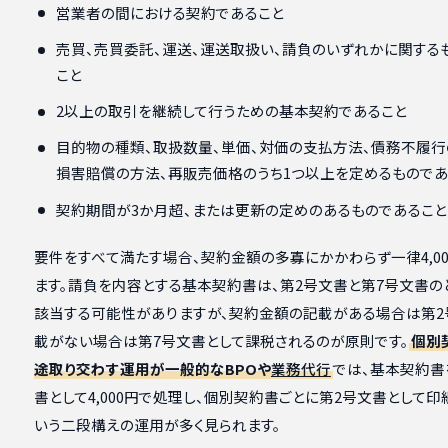
営業者の間における契約であること
売買、売買委託、運送、運送取扱い、請負のいずれかに関する
こと
2以上の取引を継続して行うための基本契約であること
目的物の種類、取扱数量、単価、対価の支払方法、債務不履行
損害賠償の方法、再販売価格のうち1つ以上を定めるものであ
契約期間が3か月超、または更新の定めのあるものであること
要件をすべて満たす場合、契約金額の多寡にかかわらず一律4,00
ます。請負を内容とする基本契約書は、第2号文書と第7号文書の
該当する可能性がありますが、契約金額の記載がある場合は第2
載がない場合は第7号文書として課税されるのが原則です。
個別
途取り交わす運用が一般的なBPOや
業務代行
では、基本契約書
書として4,000円で処理し、個別契約書ごとに第2号文書として印
いう二段構えの運用が多く見られます。