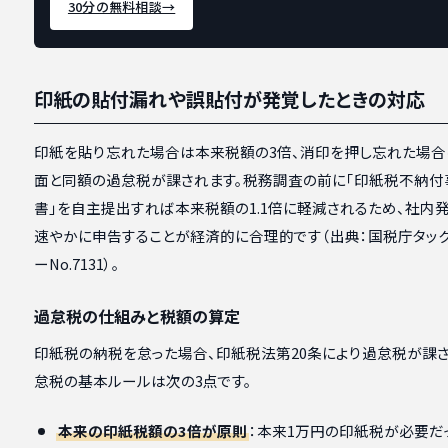
30分の無料相談
→
印紙の貼付漏れや誤貼付が発覚したときの対応
印紙を貼り忘れた場合は本来税額の3倍、消印を押し忘れた場
面と同額の過怠税が課されます。税務調査の前に「印紙税不納付
書」を自主提出すれば本来税額の1.1倍に軽減されるため、社内
速やかに申告することが経済的に合理的です（出典：国税庁タッ
ーNo.7131）。
過怠税の仕組みと税額の算定
印紙税の納税を怠った場合、印紙税法第20条により過怠税が課さ
怠税の基本ルールは次の3点です。
本来の印紙税額の3倍が原則
：本来1万円の印紙税が必要だ