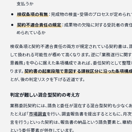
支払うか
検収条項の有無
：完成物の検査・受領のプロセスが定められ
契約不適合責任の規定
：成果物の欠陥に対する受託者の責
められているか
検収条項と契約不適合責任の両方が規定されている契約書は、
して扱われる可能性が極めて高くなります。逆に「業務遂行に関
意義務」を中心に据えた条項構成であれば、委任契約として整理
ります。
契約書の起案段階で意図する課税区分に沿った条項構
とが、後の判定リスクを下げる近道です。
判定が難しい混合型契約の考え方
業務委託契約には、請負と委任が混在する混合型契約も少なくあ
たとえば「
市場調査
を行い、調査報告書を提出するとともに、月
言を行う」といった契約は、報告書の納品という請負要素と、継
という委任要素が併存しています。