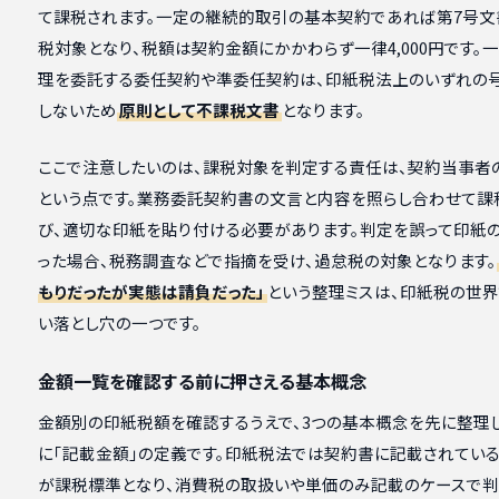
て課税されます。一定の継続的取引の基本契約であれば第7号文
税対象となり、税額は契約金額にかかわらず一律4,000円です。
理を委託する委任契約や準委任契約は、印紙税法上のいずれの
しないため
原則として不課税文書
となります。
ここで注意したいのは、課税対象を判定する責任は、契約当事者
という点です。業務委託契約書の文言と内容を照らし合わせて課
び、適切な印紙を貼り付ける必要があります。判定を誤って印紙
った場合、税務調査などで指摘を受け、過怠税の対象となります。
もりだったが実態は請負だった」
という整理ミスは、印紙税の世
い落とし穴の一つです。
金額一覧を確認する前に押さえる基本概念
金額別の印紙税額を確認するうえで、3つの基本概念を先に整理し
に「記載金額」の定義です。印紙税法では契約書に記載されてい
が課税標準となり、消費税の取扱いや単価のみ記載のケースで