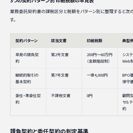
3つの契約パターン別 印紙税額の早見表
業務委託契約書の課税区分と税額をパターン別に整理すると次
す。
契約パターン
該当文書
印紙税額
典型
単発の請負契
第2号文書
200円〜60万円
システ
約
（金額階段制）
Web
継続的取引の
第7号文書
一律4,000円
BPO
基本契約
保守
委任・準委任契
不課税文書
0円
顧問契
約
サルテ
約
請負契約と委任契約の判定基準