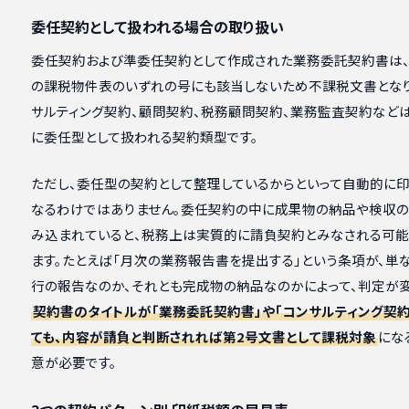
委任契約として扱われる場合の取り扱い
委任契約および準委任契約として作成された業務委託契約書は
の課税物件表のいずれの号にも該当しないため不課税文書となり
サルティング契約、顧問契約、税務顧問契約、業務監査契約など
に委任型として扱われる契約類型です。
ただし、委任型の契約として整理しているからといって自動的に
なるわけではありません。委任契約の中に成果物の納品や検収
み込まれていると、税務上は実質的に請負契約とみなされる可
ます。たとえば「月次の業務報告書を提出する」という条項が、単
行の報告なのか、それとも完成物の納品なのかによって、判定が変
契約書のタイトルが「業務委託契約書」や「コンサルティング契約
ても、内容が請負と判断されれば第2号文書として課税対象
にな
意が必要です。