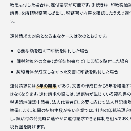
紙を貼付した場合は、還付請求が可能です。手続きは「印紙税過
請書」を所轄税務署に提出し、税務署で内容を確認したうえで還
す。
還付請求の対象となる主なケースは次のとおりです。
必要な額を超えて印紙を貼付した場合
課税対象外の文書（委任契約書など）に印紙を貼付した場合
契約自体が成立しなかった文書に印紙を貼付した場合
還付請求には
5年の期限
があり、文書の作成日から5年を経過す
きなくなります。還付請求の際には、過誤納が生じている契約書の
税過誤納確認申請書、法人代表者印、必要に応じて法人登記簿
準備します。年間の契約件数が多い企業では、社内の印紙管理台
し、誤貼付の発見時に速やかに還付請求できる体制を組んでおく
税負担を防げます。