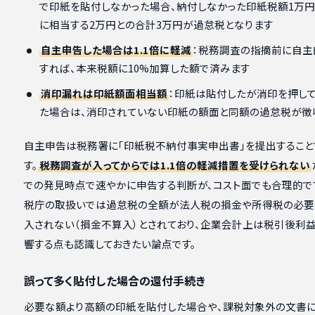
で印紙を貼付しなかった場合、納付しなかった印紙税額1万円
に相当する2万円との合計3万円が過怠税となります
自主申告した場合は1.1倍に軽減
：税務調査の指摘前に自主
すれば、本来税額に10%加算した額で済みます
消印漏れは印紙額面相当額
：印紙は貼付したが消印を押し
た場合は、消印されていない印紙の額面と同額の過怠税が徴
自主申告は税務署に「印紙税不納付事実申出書」を提出すること
す。
税務調査が入ってからでは1.1倍の軽減措置を受けられない
での発見時点で速やかに申告する判断が、コスト面でも合理的で
税庁の取扱いでは過怠税の全額が法人税の損金や所得税の必要
入されない（損金不算入）とされており、企業会計上は税引後利
響する点も認識しておきたい論点です。
誤って多く貼付した場合の還付手続き
必要な額より高額の印紙を貼付した場合や、課税対象外の文書に