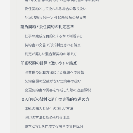
委任契約として扱われる場合の取り扱い
3つの契約パターン別 印紙税額の早見表
請負契約と委任契約の判定基準
仕事の完成を目的とするかで判断する
契約書の文言で形式判定される論点
判定が難しい混合型契約の考え方
印紙税額の計算で迷いやすい論点
消費税の記載方法による税額への影響
契約金額の記載がない契約書の扱い
変更契約書や覚書を作成した際の追加課税
収入印紙の貼付と消印の実務的な進め方
印紙の購入と貼付の正しい方法
消印の方法と認められる印章
原本と写しを作成する場合の負担区分