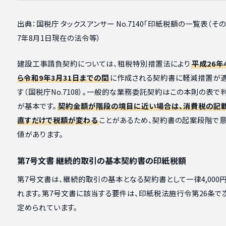
出典：国税庁 タックスアンサー No.7140「印紙税額の一覧表（その
7年8月1日現在の法令等）
建設工事請負契約については、租税特別措置法により
平成26年
ら令和9年3月31日までの間
に作成される契約書に軽減措置が
す（国税庁No.7108）。一般的な業務委託契約はこの本則の表で
が基本です。
契約金額が階段の境目に近い場合は、消費税の記
直すだけで税額が変わる
ことがあるため、契約書の起案段階で
値があります。
第7号文書 継続的取引の基本契約書の印紙税額
第7号文書は、継続的取引の基本となる契約書として一律4,000
れます。第7号文書に該当する要件は、印紙税法施行令第26条で
定められています。