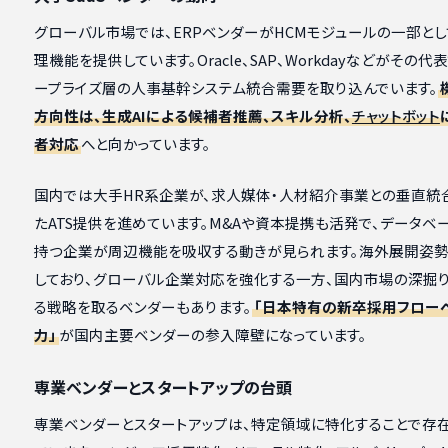
グローバル市場では、ERPベンダーがHCMモジュールの一部と
理機能を提供しています。Oracle、SAP、Workdayなどがその代
ープライズ層の人事基幹システム統合需要を取り込んでいます。
方向性は、生成AIによる候補者推薦、スキル分析、
チャットボット
者対応
へと向かっています。
国内では大手HR系企業が、求人媒体・人材紹介事業との垂直統
たATS提供を進めています。M&Aや資本提携も活発で、データベ
持つ企業が周辺機能を吸収する動きが見られます。海外展開姿
しており、グローバル企業対応を強化する一方、国内市場の深掘
る戦略を取るベンダーもあります。
「日本特有の新卒採用フロー
力」
が国内主要ベンダーの参入障壁になっています。
専業ベンダーとスタートアップの台頭
専業ベンダーとスタートアップは、特定領域に特化することで存