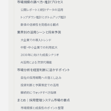
市場規模の調べ方・推計プロセス
公開レポートと統計データの活用
トップダウン推計とボトムアップ推計
数値の信頼性を見極める観点
業界別の活用シーンと将来予測
大企業での導入トレンド
中堅・中小企業での利用拡大
2030年に向けた成長シナリオ
AI活用による次世代機能
市場分析を経営判断に活かすポイント
自社の採用戦略への落とし込み
投資判断と予算策定での活用
継続的にウォッチすべき指標
まとめ｜採用管理システム市場の要点
市場規模と成長性のポイント整理