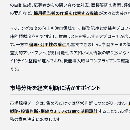
の自動生成、応募者からの問い合わせ対応、面接質問の提案、評
の要約など、
採用担当者の作業を代替する機能
が次々と実装さ
マッチング精度の向上も注目領域です。職務記述と候補者プロフ
味的類似度をAIで判定し、推薦リストを提示するアプローチが広
す。一方で
倫理・公平性の論点
も無視できません。学習データの
差別的アウトプット、説明可能性の欠如、個人情報の取り扱いなど
イドライン整備が進んでおり、機能導入時はコンプライアンス確
です。
市場分析を経営判断に活かすポイント
市場規模
データは、集めるだけでは経営判断につながりません。
戦略・投資判断・継続ウォッチの3軸で活用設計
することで、市
務の意思決定に転換します。