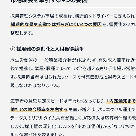
採用管理システム市場の成長は、構造的なドライバーに支えられ
短期的な景気変動では揺らぎにくい4つの要因
を、需要側のメカ
整理します。
① 採用難の深刻化と人材獲得競争
厚生労働省の「一般職業紹介状況」によれば、有効求人倍率は近年
後で推移し、業種・職種によっては3倍を超える売り手市場が常態
す。採用担当者は限られたリソースで母集団形成と選考スピード
現しなければなりません。
応募者の意思決定スピードは年々短くなっており、
「内定通知まで
他社との競合勝率を左右する
局面が増えました。エクセル運用
テータスのリアルタイム共有が難しく、ATS導入は応募者体験の
します。採用難の深刻化は、ATSを「あれば便利」から「ないと採れ
ルへ位置づけを変えました。