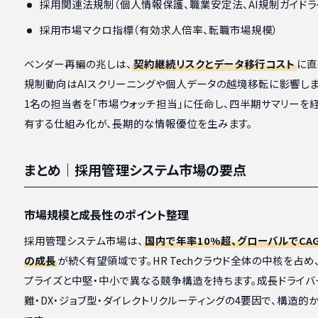
採用関連法規制（個人情報保護、職業安定法、AI規制ガイドラ
採用市場マクロ指標（有効求人倍率、転職市場規模）
ベンダー再編の兆しは、
契約継続リスクとデータ移行コスト
に直
規制動向はAIスクリーニングや個人データの越境移転に影響しま
1名の担当者を「市場ウォッチ担当」に任命し、四半期サマリーを
有する仕組み化が、長期的な情報優位を生みます。
まとめ｜採用管理システム市場の要点
市場規模と成長性のポイント整理
採用管理システム市場は、
国内で年率10%超、グローバルでCA
の成長
が続く有望領域です。HR Techクラウド全体の中核を占め
プライズと中堅・中小で異なる競争構造を持ちます。成長ドライ
難・DX・ジョブ型・ダイレクトリクルーティングの4要因で、構造的