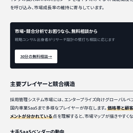
を呼び込み、市場成長率の維持に寄与しています。
市場・競合分析でお困りなら、無料相談から
戦略コンサル出身者がリサーチ設計の壁打ち相談に応じます
30分の無料相談
→
主要プレイヤーと競合構造
採用管理システム市場には、エンタープライズ向けグローバルベ
国内専業SaaSまで多様なプレイヤーが存在します。
価格帯と顧
メントが分かれている
点を理解すると、市場マップが描きやすくな
大手SaaSベンダーの動向