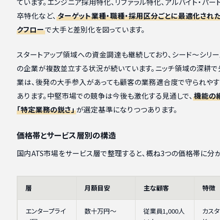
ています。エンジニア採用特化、リファラル特化、アルバイト・パー
卒特化など、
ターゲット業種・職種・採用区分ごとに最適化された
クフロー
で大手と差別化を図っています。
スタートアップ領域への資金調達も継続しており、シード〜シリー
の企業が複数並立する状況が続いています。ニッチ領域の深耕で
業は、後発の大手参入があっても顧客の業務適合度で守られや
あります。中堅市場での競争は今後も激化する見通しで、
機能の
「特定業務の鋭さ」
が選定基準になりつつあります。
価格帯とサービス層別の構造
国内ATS市場をサービス層で整理すると、概ね3つの価格帯に分か
層
月額目安
主な顧客
特徴
エンタープライ
数十万円〜
従業員1,000人
カスタ