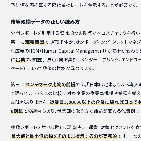
予測値を円換算する際は前提レートを明示することが必要です。
市場規模データの正しい読み方
公開レポートを引用する際は、3つの観点でクロスチェックを行い
第一に
定義範囲
で、ATS単体か、オンボーディング・タレントマネ
む広義のHCM（Human Capital Management）かで桁が変わ
に
出典
で、調査手法（公開IR集計、ベンダーヒアリング、エンドユ
ケート）によって数値の性格が異なります。
第三に
ベンチマーク比較の前提
です。「日本は北米よりATS導入
と語られますが、この比較は対象企業の従業員規模や業種を揃
意味がありません。
従業員1,000人以上の企業に絞れば日本で
8割超
との調査もあり、母集団の取り方で結論が変わる代表例で
複数レポートを並べる際は、調査時点・通貨・対象セグメントを表
最大値と最小値の幅をそのまま提示するのが実務的
です。一つ