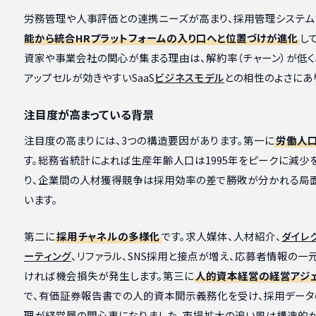
労務管理や人事評価との連携ニーズが高まり、採用管理システム
能から統合HRプラットフォームの入り口へと位置づけが進化
し
資家や事業会社の関心が集まる理由は、解約率（チャーン）が低く
アップセルが効きやすいSaaS
ビジネスモデル
との相性のよさにあ
注目度が高まっている背景
注目度の高まりには、3つの構造要因があります。第一に
労働人
す。総務省統計によれば生産年齢人口は1995年をピークに減少
り、企業間の人材獲得競争は採用効率の差で勝敗が分かれる局
います。
第二に
採用チャネルの多様化
です。求人媒体、人材紹介、
ダイレ
ーティング
、リファラル、SNS採用と接点が増え、応募者情報の一
ければ機会損失が発生します。第三に
人的資本経営の経営アジ
で、有価証券報告書での人的資本開示義務化を受け、採用データ
理が経営層の関心事になりました。市場拡大の追い風は構造的