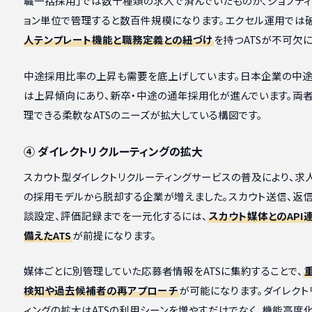
職一括採用」では数十種類の求人で済んでいたものが、ジョブディ
ョン単位で管理すると数百件規模になります。エクセル運用では破
人テンプレート機能と職務定義との紐づけ
を持つATSが不可欠に
中途採用比率の上昇も需要を底上げしています。日本企業の中
は上昇傾向にあり、新卒・中途の通年採用化が進んでいます。両
理できる柔軟なATSのニーズが拡大している構図です。
④ ダイレクトリクルーティングの拡大
スカウト型ダイレクトリクルーティングサービスの普及により、求
の採用モデルから脱却する企業が増えました。スカウト送信、返信
談設定、評価記録までを一元化するには、
スカウト媒体とのAPI
備えたATS
が前提になります。
媒体ごとに別管理していた応募者情報をATSに集約することで、
検知や過去候補者の再アプローチ
が可能になります。ダイレクト
ィングの拡大はATSの利用シーンを増やすだけでなく、機能高度