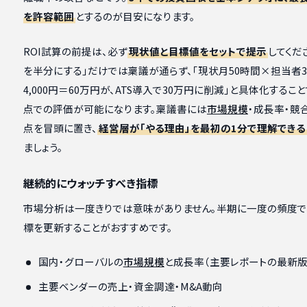
を許容範囲
とするのが目安になります。
ROI試算の前提は、必ず
現状値と目標値をセットで提示
してくだ
を半分にする」だけでは稟議が通らず、「現状月50時間×担当者
4,000円＝60万円が、ATS導入で30万円に削減」と具体化するこ
点での評価が可能になります。稟議書には
市場規模
・成長率・競
点を冒頭に置き、
経営層が「やる理由」を最初の1分で理解できる
ましょう。
継続的にウォッチすべき指標
市場分析は一度きりでは意味がありません。半期に一度の頻度で
標を更新することがおすすめです。
国内・グローバルの
市場規模
と成長率（主要レポートの最新版
主要ベンダーの売上・資金調達・M&A動向