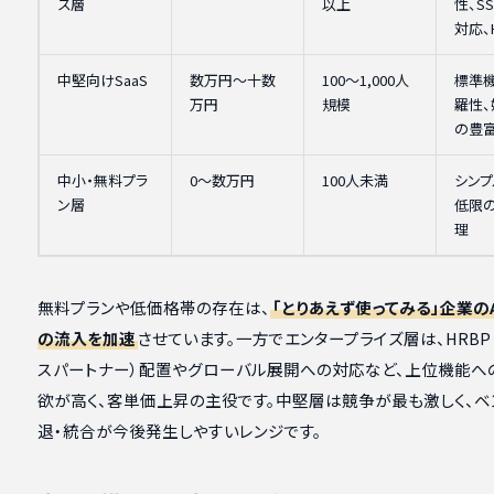
ズ層
以上
性、S
対応、
中堅向けSaaS
数万円〜十数
100〜1,000人
標準
万円
規模
羅性
の豊
中小・無料プラ
0〜数万円
100人未満
シンプ
ン層
低限
理
無料プランや低価格帯の存在は、
「とりあえず使ってみる」企業の
の流入を加速
させています。一方でエンタープライズ層は、HRBP
スパートナー）配置やグローバル展開への対応など、上位機能へ
欲が高く、客単価上昇の主役です。中堅層は競争が最も激しく、ベ
退・統合が今後発生しやすいレンジです。