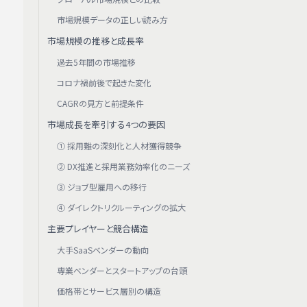
市場規模データの正しい読み方
市場規模の推移と成長率
過去5年間の市場推移
コロナ禍前後で起きた変化
CAGRの見方と前提条件
市場成長を牽引する4つの要因
① 採用難の深刻化と人材獲得競争
② DX推進と採用業務効率化のニーズ
③ ジョブ型雇用への移行
④ ダイレクトリクルーティングの拡大
主要プレイヤーと競合構造
大手SaaSベンダーの動向
専業ベンダーとスタートアップの台頭
価格帯とサービス層別の構造