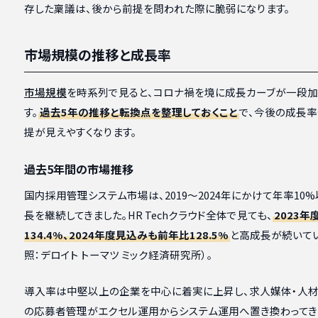
存した稟議は、後から前提を問われた際に脆弱になります。
市場規模の推移と成長率
市場規模
を時系列で見ると、コロナ禍を境に成長カーブが一段加
す。
過去5年の推移と転換点を整理しておくこと
で、今後の成長
提が見えやすくなります。
過去5年間の市場推移
国内採用管理システム市場は、2019〜2024年にかけて年率10
長を継続してきました。HR Techクラウド全体で見ても、
2023
134.4%、2024年度見込みも前年比128.5%
と高成長が続いて
照：デロイト トーマツ ミック経済研究所）。
導入率は中堅以上の企業を中心に着実に上昇し、求人媒体・人
の応募者管理がエクセル運用からシステム運用へ置き換わってき