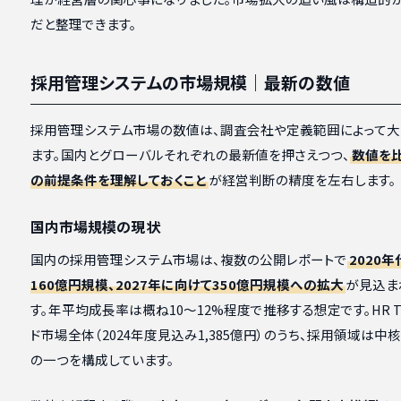
だと整理できます。
採用管理システムの市場規模｜最新の数値
採用管理システム市場の数値は、調査会社や定義範囲によって大
ます。国内とグローバルそれぞれの最新値を押さえつつ、
数値を
の前提条件を理解しておくこと
が経営判断の精度を左右します。
国内市場規模の現状
国内の採用管理システム市場は、複数の公開レポートで
2020
160億円規模、2027年に向けて350億円規模への拡大
が見込ま
す。年平均成長率は概ね10〜12%程度で推移する想定です。HR T
ド市場全体（2024年度見込み1,385億円）のうち、採用領域は中
の一つを構成しています。