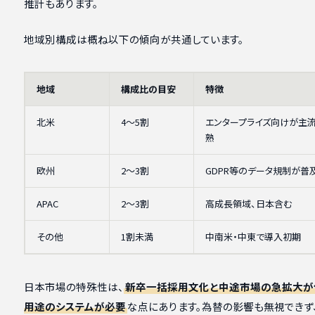
推計もあります。
地域別構成は概ね以下の傾向が共通しています。
地域
構成比の目安
特徴
北米
4〜5割
エンタープライズ向けが主流
熟
欧州
2〜3割
GDPR等のデータ規制が普
APAC
2〜3割
高成長領域、日本含む
その他
1割未満
中南米・中東で導入初期
日本市場の特殊性は、
新卒一括採用文化と中途市場の急拡大が
用途のシステムが必要
な点にあります。為替の影響も無視できず