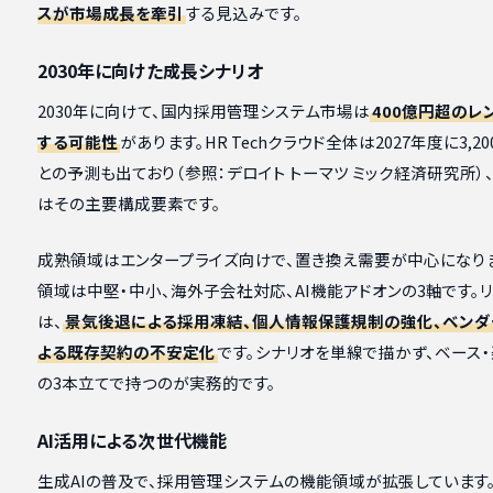
スが市場成長を牽引
する見込みです。
2030年に向けた成長シナリオ
2030年に向けて、国内採用管理システム市場は
400億円超のレ
する可能性
があります。HR Techクラウド全体は2027年度に3,2
との予測も出ており（参照：デロイト トーマツ ミック経済研究所）
はその主要構成要素です。
成熟領域はエンタープライズ向けで、置き換え需要が中心になり
領域は中堅・中小、海外子会社対応、AI機能アドオンの3軸です。
は、
景気後退による採用凍結、個人情報保護規制の強化、ベン
よる既存契約の不安定化
です。シナリオを単線で描かず、ベース
の3本立てで持つのが実務的です。
AI活用による次世代機能
生成AIの普及で、採用管理システムの機能領域が拡張しています