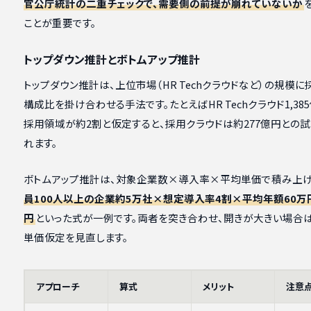
官公庁統計の二重チェックで、需要側の前提が崩れていないか
ことが重要です。
トップダウン推計とボトムアップ推計
トップダウン推計は、上位市場（HR Techクラウドなど）の規模
構成比を掛け合わせる手法です。たとえばHR Techクラウド1,38
採用領域が約2割と仮定すると、採用クラウドは約277億円との
れます。
ボトムアップ推計は、対象企業数×導入率×平均単価で積み上げ
員100人以上の企業約5万社×想定導入率4割×平均年額60万円
円
といった式が一例です。両者を突き合わせ、開きが大きい場合
単価仮定を見直します。
アプローチ
算式
メリット
注意