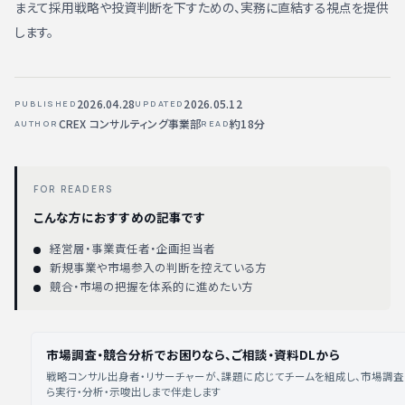
まえて採用戦略や投資判断を下すための、実務に直結する視点を提供
します。
2026.04.28
2026.05.12
PUBLISHED
UPDATED
CREX コンサルティング事業部
約18分
AUTHOR
READ
FOR READERS
こんな方におすすめの記事です
経営層・事業責任者・企画担当者
新規事業や市場参入の判断を控えている方
競合・市場の把握を体系的に進めたい方
市場調査・競合分析でお困りなら、ご相談・資料DLから
戦略コンサル出身者・リサーチャーが、課題に応じてチームを組成し、市場調
ら実行・分析・示唆出しまで伴走します