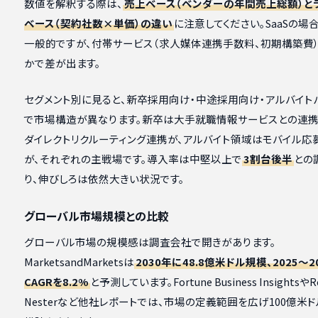
数値を解釈する際は、
売上ベース（ベンダーの年間売上総額）と
ベース（契約社数×単価）の違い
に注意してください。SaaSの場
一般的ですが、付帯サービス（求人媒体連携手数料、初期構築費
かで差が出ます。
セグメント別に見ると、新卒採用向け・中途採用向け・アルバイト
で市場構造が異なります。新卒は大手就職情報サービスとの連携
ダイレクトリクルーティング連携が、アルバイト領域はモバイル応
が、それぞれの主戦場です。導入率は中堅以上で
3割台後半
との
り、伸びしろは依然大きい状況です。
グローバル市場規模との比較
グローバル市場の規模感は調査会社で開きがあります。
MarketsandMarketsは
2030年に48.8億米ドル規模、2025〜2
CAGRを8.2%
と予測しています。Fortune Business InsightsやRe
Nesterなど他社レポートでは、市場の定義範囲を広げ100億米