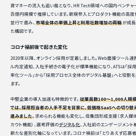
資マネーの流入も追い風となり、HR Tech領域への国内ベンチ
百億円規模で推移しています。新規参入とプロダクト機能の高度
並行で進み、
市場全体の単価上昇と利用社数増加の両輪
が成長
た構図です。
コロナ禍前後で起きた変化
2020年以降、オンライン採用が定着しました。Web面接ツール連
ル内定通知、入社手続きの電子化が標準機能になり、ATSは「採
率化ツール」から「採用プロセス全体のデジタル基盤」へと役割
ます。
中堅企業の導入加速も特徴的です。
従業員数100〜1,000人
では、採用担当者の人手不足を背景に、低価格SaaSへの切り替
進みました
。求められる機能も変化し、母集団形成支援（求人媒
カウト機能）、選考評価の
デジタル化
、入社前のエンゲージメント
新たな差別化軸になっています。コロナ禍前は「とりあえず応募