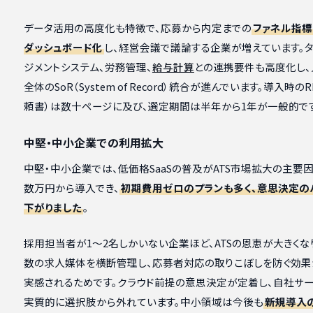
データ活用の高度化も特徴で、応募から内定までの
ファネル指標
ダッシュボード化
し、経営会議で議論する企業が増えています。タ
ジメントシステム、労務管理、
給与計算
との連携要件も高度化し
全体のSoR（System of Record）統合が進んでいます。導入時の
頼書）は数十ページに及び、選定期間は半年から1年が一般的で
中堅・中小企業での利用拡大
中堅・中小企業では、低価格SaaSの普及がATS市場拡大の主要
数万円から導入でき、
初期費用ゼロのプランも多く、意思決定の
下がりました
。
採用担当者が1〜2名しかいない企業ほど、ATSの恩恵が大きくな
数の求人媒体を横断管理し、応募者対応の取りこぼしを防ぐ効果
実感されるためです。クラウド前提の意思決定が定着し、自社サ
実質的に選択肢から外れています。中小領域は今後も
新規導入