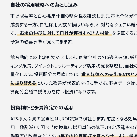
自社の採用戦略への落とし込み
市場成長率と自社採用計画の整合性を確認します。市場全体が年
成長する一方、自社採用人数が横ばいなら、相対的なシェアは縮
す。
「市場の伸びに対して自社が獲得すべき人材量」
を逆算するこ
予算の必要水準が見えてきます。
競合動向との比較も欠かせません。同業他社のATS導入有無、採
ィング施策、ダイレクトリクルーティング活用状況を整理し、自社
量化します。投資配分の見直しでは、
求人媒体への支出をATSと
に振り替える
といった改善が代表的な打ち手です。市場データは
算配分会議で説得力を持つ根拠になります。
投資判断と予算策定での活用
ATS導入投資の妥当性は、ROI試算で検証します。前提となる効
用工数削減（時間×時給換算）、採用単価の低下、内定承諾率の
離職率の改善などです。
3年での投資回収を基本シナリオに、最