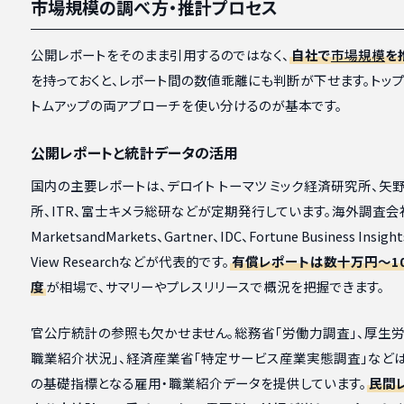
市場規模の調べ方・推計プロセス
公開レポートをそのまま引用するのではなく、
自社で
市場規模
を
を持っておくと、レポート間の数値乖離にも判断が下せます。トッ
トムアップの両アプローチを使い分けるのが基本です。
公開レポートと統計データの活用
国内の主要レポートは、デロイト トーマツ ミック経済研究所、矢
所、ITR、富士キメラ総研などが定期発行しています。海外調査会
MarketsandMarkets、Gartner、IDC、Fortune Business Insigh
View Researchなどが代表的です。
有償レポートは数十万円〜1
度
が相場で、サマリーやプレスリリースで概況を把握できます。
官公庁統計の参照も欠かせません。総務省「労働力調査」、厚生労
職業紹介状況」、経済産業省「特定サービス産業実態調査」などは
の基礎指標となる雇用・職業紹介データを提供しています。
民間