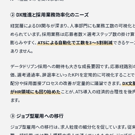
② DX推進と採用業務効率化のニーズ
経営層によるDX関与が深まり、人事部門にも業務工数の可視化
められています。採用業務は応募者数×選考ステップ数の掛け
膨らみやすく、
ATSによる自動化で工数を3〜5割削減
できるケー
ありません。
データドリブン採用への期待も大きな成長要因です。応募経路別
価、選考通過率、辞退率といったKPIを定常的に可視化すること
配分や採用面接プロセスの改善が定量的に議論できます。
DX文
がHR領域にも回り始めた
ことが、ATS導入の経済的合理性を後
ます。
③ ジョブ型雇用への移行
ジョブ型雇用への移行は、求人粒度の細分化を促しています。従