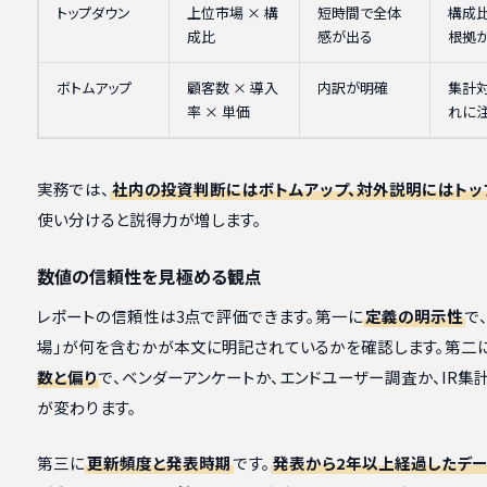
トップダウン
上位市場 × 構
短時間で全体
構成
成比
感が出る
根拠
ボトムアップ
顧客数 × 導入
内訳が明確
集計
率 × 単価
れに
実務では、
社内の投資判断にはボトムアップ、対外説明にはトッ
使い分けると説得力が増します。
数値の信頼性を見極める観点
レポートの信頼性は3点で評価できます。第一に
定義の明示性
で、
場」が何を含むかが本文に明記されているかを確認します。第二
数と偏り
で、ベンダーアンケートか、エンドユーザー調査か、IR集
が変わります。
第三に
更新頻度と発表時期
です。
発表から2年以上経過したデ