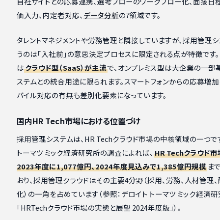
自社サイトとの応募連携、選考フローのワークフロー化、面接日
価入力、内定者対応、
データ分析
の7領域です。
タレントマネジメントや労務管理と隣接していますが、採用管理シ
うのは「入社前」の意思決定プロセスに限定される点が特徴です
は
クラウド型（SaaS）が主流
で、オンプレミス型は大企業の一部
ステムとの統合用途に限られます。スマートフォンからの応募増加
バイル対応の有無も差別化要素になっています。
国内HR Tech市場における位置づけ
採用管理システムは、HR Techクラウド市場の中核領域の一つで
トーマツ ミック経済研究所の調査によれば、
HR Techクラウド
2023年度に1,077億円、2024年度見込みで1,385億円規模
ま
おり、採用管理クラウドはその主要4分野（採用、労務、人材管理、
化）の一角を占めています（参照：デロイト トーマツ ミック経済
「HRTechクラウド市場の実態と展望 2024年度版」）。