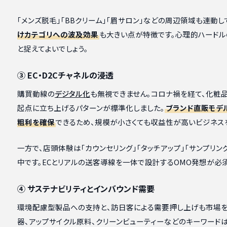
「メンズ脱毛」「BBクリーム」「眉サロン」などの周辺領域も連動し
けカテゴリへの波及効果
も大きい点が特徴です。心理的ハードル
と捉えてよいでしょう。
③ EC・D2Cチャネルの浸透
購買動線の
デジタル化
も無視できません。コロナ禍を経て、化粧品
起点に立ち上げるパターンが標準化しました。
ブランド直販モデ
粗利を確保
できるため、規模が小さくても収益性が高いビジネス
一方で、店頭体験は「カウンセリング」「タッチアップ」「サンプリン
中です。ECとリアルの送客導線を一体で設計するOMO発想が必須
④ サステナビリティとインバウンド需要
環境配慮型製品への支持と、訪日客による需要押し上げも市場を
器、アップサイクル原料、クリーンビューティーなどのキーワードは