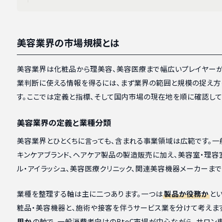
美容業界の市場規模とは
美容業界は化粧品から理美容、美容医療まで幅広いプレイヤー
業判断に使える情報を得るには、まず業界の範囲と規模の捉え方
す。ここでは定義と指標、そして国内市場の現在地を順に確認して
美容業界の定義と業種分類
美容業界とひとくちに言っても、含まれる事業領域は広範です。
キンケアブランド、ヘアケア製品の製造販売に加え、美容室・理容室
ル・アイラッシュ、美容医療クリニック、関連美容機器メーカーまで
業種を整理する軸は主に二つあります。一つは
製品か役務か
と
粧品・美容機器と、施術や接客を伴うサービス業を分けて考えま
用か
の軸で、一般消費者向けのBtoC市場が中心ながら、サロン