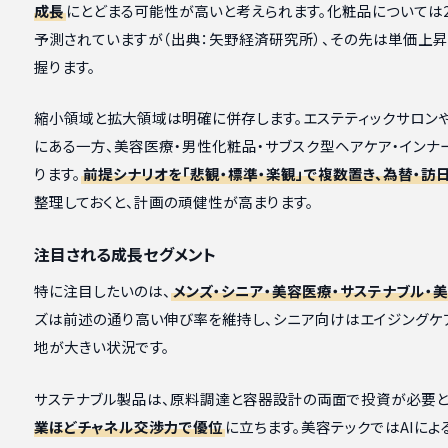
成長
にとどまる可能性が高いと考えられます。化粧品については202
予測されていますが（出典：矢野経済研究所）、その先は単価上
握ります。
縮小領域と拡大領域は明確に併存します。エステティックサロン
にある一方、美容医療・男性化粧品・サブスク型ヘアケア・イン
ります。
前提シナリオを「悲観・標準・楽観」で複数置き、為替・訪
整理しておくと、計画の頑健性が高まります。
注目される成長セグメント
特に注目したいのは、
メンズ・シニア・美容医療・サステナブル・
ズは前述の通り高い伸び率を維持し、シニア向けはエイジング
地が大きい状況です。
サステナブル製品は、原料調達と容器設計の両面で投資が必要と
業ほどチャネル交渉力で優位
に立ちます。美容テックではAIによ