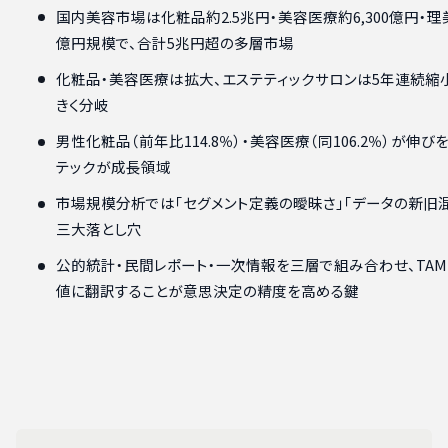
国内美容市場は化粧品約2.5兆円・美容医療約6,300億円・理美
億円規模で、合計5兆円超の多層市場
化粧品・美容医療は拡大、エステティックサロンは5年連続縮
きく分岐
男性化粧品（前年比114.8％）・美容医療（同106.2％）が伸
テックが成長領域
市場規模分析では「セグメント定義の曖昧さ」「データの新旧混
三大落とし穴
公的統計・民間レポート・一次情報を三層で組み合わせ、TAM・
値に翻訳することが意思決定の精度を高める鍵