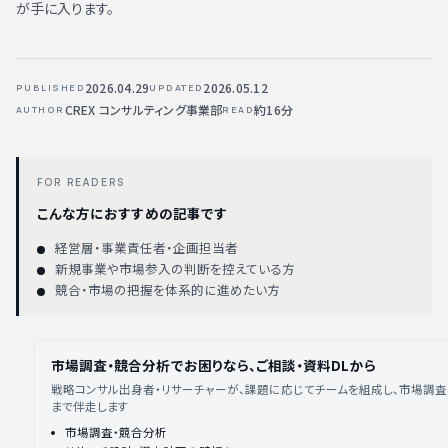
が手に入ります。
2026.04.29
2026.05.12
PUBLISHED
UPDATED
CREX コンサルティング事業部
約16分
AUTHOR
READ
FOR READERS
こんな方におすすめの記事です
経営層・事業責任者・企画担当者
新規事業や市場参入の判断を控えている方
競合・市場の把握を体系的に進めたい方
市場調査・競合分析でお困りなら、ご相談・資料DLから
戦略コンサル出身者・リサーチャーが、課題に応じてチームを組成し、市場調査
まで伴走します
市場調査・競合分析