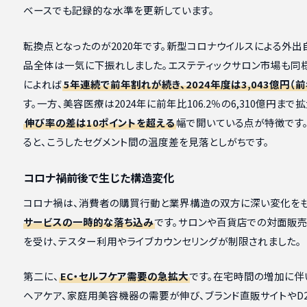
ベースでも記録的な水準を更新しています。
転換点となったのが2020年です。新型コロナウイルスによる外
品全体は一気に下振れしました。エステティックサロン市場も同
によれば
5年連続で前年割れが続き、2024年度は3,043億円（前
す。一方、美容医療は2024年に前年比106.2％の6,310億円まで
伸び率の差は10ポイントを超える
幅で開いている点が特徴です
ると、こうしたセグメント間の温度差を見落としがちです。
コロナ禍前後で生じた構造変化
コロナ禍は、消費者の購買行動と業界構造の双方に深い変化をも
サービスの一時的な落ち込み
です。サロンや百貨店での対面販売
を受け、テスター利用やライブカウンセリングが制限されました。
第二に、
EC・セルフケア需要の急拡大
です。在宅時間の増加に伴
ヘアケア、家庭用美容機器の需要が伸び、ブランド直販サイトやD