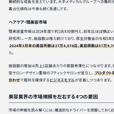
継続的な成長を支えています。大手メディカルグループへの集約も
寡占化傾向は今後も続く見通しです。
ヘアケア・理美容市場
理美容室市場は2024年度で約2兆930億円と、前年比ほぼ横ば
研究所）。一方、施設数は増え続けており、厚生労働省の令和5年
2024年3月末の美容所数は27万4,070店、美容師数は57万9,7
た。
施設数の増加は売上1店舗あたりの客数希薄化につながります。
型サロン・デザイン重視のブティックサロンが並立し、
プロダクト
合わせ
で粗利を確保する
ビジネスモデル
が定着しつつあります。
美容業界の市場規模を左右する4つの要因
市場の伸縮を読み解くには、構造的なドライバーを把握しておく必