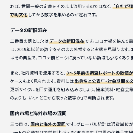
れば、世間一般の定義をそのまま流用するのではなく、
「自社が獲
で明文化
してから数字を集めるのが定石です。
データの新旧混在
二番目の落とし穴は
データの新旧混在
です。コロナ禍を挟んで
は、2019年以前の数字をそのまま外挿すると実態を見誤ります
はその典型で、コロナ前ピークに戻っていない領域も少なくありま
また、社内資料を流用すると、
3〜5年前の調査レポートの数値
ケースもよく見られます。資料には
出典名と公表年・対象期間を
更新サイクルを回す運用を組み込みましょう。提案資料・経営会
のよりも「いつ・どこから取った数字か」で判断されます。
国内市場と海外市場の混同
三つ目は、
国内と海外の混同
です。グローバル統計は通貨単位が
レートの変動だけで前年比が大きく動きます。「世界の化粧品市場は