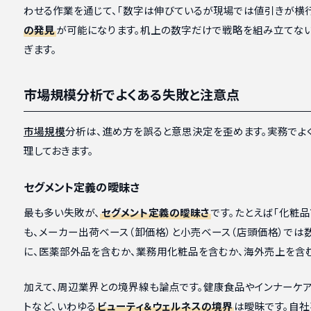
わせる作業を通じて、「数字は伸びているが現場では値引きが横行
の発見
が可能になります。机上の数字だけで戦略を組み立てな
ぎます。
市場規模分析でよくある失敗と注意点
市場規模
分析は、進め方を誤ると意思決定を歪めます。実務でよ
理しておきます。
セグメント定義の曖昧さ
最も多い失敗が、
セグメント定義の曖昧さ
です。たとえば「化粧
も、メーカー出荷ベース（卸価格）と小売ベース（店頭価格）では
に、医薬部外品を含むか、業務用化粧品を含むか、海外売上を含
加えて、周辺業界との境界線も論点です。健康食品やインナーケア
トなど、いわゆる
ビューティ＆ウェルネスの境界
は曖昧です。自