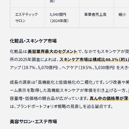
測）
エステティック
3,043億円
事業者売上高
縮小
サロン
（2024年度）
化粧品・スキンケア市場
化粧品は
美容業界最大のセグメント
で、なかでもスキンケアが
所の2025年調査によれば、
スキンケア市場は構成比46.3％（約1兆
アップ（19.7％、5,070億円）、ヘアケア（19.5％、5,030億円）を
成長の源泉は「高機能化と低価格化の二極化」です。シワ改善や美
ーム表示を取得した高機能スキンケアが単価を引き上げる一方、
容量増・低価格の競合品が広がっています。
真ん中の価格帯が薄
は、ブランドポートフォリオ戦略の見直しを迫る論点です。
美容サロン・エステ市場