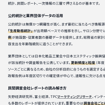
統計、民間レポート、一次情報の三層で押さえるのが基本です。
公的統計と業界団体データの活用
公的統計は無償かつ網羅性が高く、まず最初に当たるべき情報源
「生産動態統計」
が出荷額ベースでの推移を示し、サロン分野で
例
が施設数・従業者数の基礎データを提供します。総務省の家計
容支出を年齢階級別に追うことができます。
業界団体としては日本化粧品工業会や日本エステティック振興
が該当統計や調査報告を公表しています。
更新頻度と粒度
（年度
ソースごとに異なるため、自社の分析目的に合うものを選定する
政報告例は年度区切りでの確定値が中心で、速報性に欠ける点を
民間調査会社レポートの読み解き方
矢野経済研究所、富士経済、TPC
マーケティングリサーチ
、インテ
も多数のレポートが提供されています。重要なのは
調査会社ごと