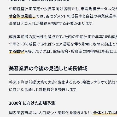
中期経営計画策定や投資家向け説明でも、市場規模データは欠か
オ全体の見直し
では、各セグメントの成長率と自社の事業成長率
事業はテコ入れか撤退を検討する必要があります。
成長率前提の妥当性も論点です。社内の中期計画で年率10％成
年率2〜3％成長であればシェア逆転を伴う非常に攻めた前提と
する数字
を提示できれば、取締役会・投資家の納得感は格段に上
美容業界の今後の見通しと成長領域
将来予測は前提次第で大きく変動するため、複数シナリオで読むのが
に向けた見通しと成長機会を整理します。
2030年に向けた市場予測
国内美容市場は、人口減少と高齢化を踏まえると、
全体としては