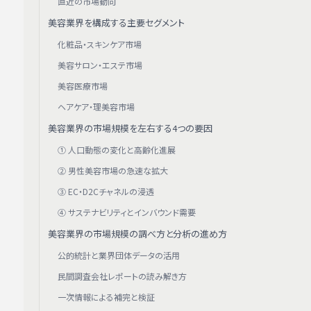
直近の市場動向
美容業界を構成する主要セグメント
化粧品・スキンケア市場
美容サロン・エステ市場
美容医療市場
ヘアケア・理美容市場
美容業界の市場規模を左右する4つの要因
① 人口動態の変化と高齢化進展
② 男性美容市場の急速な拡大
③ EC・D2Cチャネルの浸透
④ サステナビリティとインバウンド需要
美容業界の市場規模の調べ方と分析の進め方
公的統計と業界団体データの活用
民間調査会社レポートの読み解き方
一次情報による補完と検証