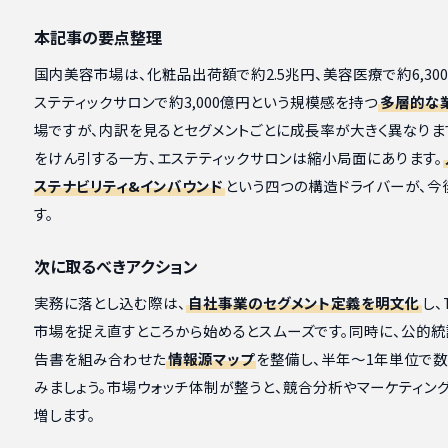
本記事の要点整理
国内美容市場は、化粧品出荷額で約2.5兆円、美容医療で約6,30
ステティックサロンで約3,000億円という規模感を持つ
多層的な
場ですが、内訳を見るとセグメントごとに成長率が大きく異なり
をけん引する一方、エステティックサロンは縮小局面にあります。
ステナビリティ&インバウンド
という四つの構造ドライバーが、
す。
次に取るべきアクション
実務に落とし込む際は、
自社事業のセグメント定義を明文化
し、
市場を捉え直すところから始めるとスムーズです。同時に、公的統
告書を組み合わせた
情報源マップ
を整備し、半年〜1年単位で
みましょう。市場ウォッチ体制が整うと、競合分析やマーケティン
増します。