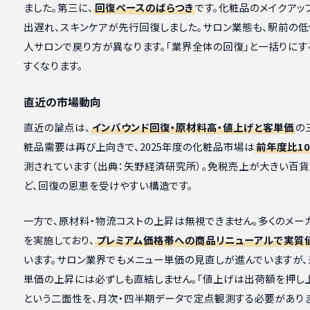
ました。第三に、
回復ペースのばらつき
です。化粧品のメイクア
出遅れ、スキンケアが先行回復しました。サロン業態も、駅前の
人サロンで戻り方が異なります。「業界全体の回復」と一括りにす
すくなります。
直近の市場動向
直近の論点は、
インバウンド回復・原材料高・値上げと客単価
の
粧品需要は再び上向きで、2025年度の化粧品市場は
前年度比10
測されています（出典：矢野経済研究所）。免税売上が大きい百
ど、回復の恩恵を受けやすい構造です。
一方で、原材料・物流コストの上昇は無視できません。多くのメーカ
を実施しており、
プレミアム価格帯への商品リニューアルで実質
います。サロン業界でもメニュー単価の見直しが進んでいますが
単価の上昇には必ずしも直結しません。「値上げは出荷額を押し
という二面性を、月次・四半期データで定点観測する必要がありま