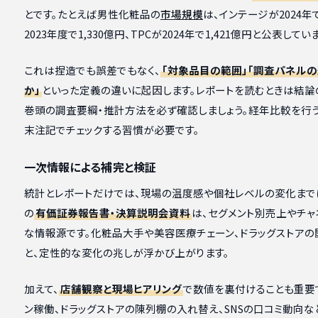
とです。たとえば男性化粧品の
市場規模
は、インテージが2024
2023年度で1,330億円、TPCが2024年で1,421億円と公表してい
これは捏造でも誤差でもなく、
「対象品目の範囲」「調査パネルの
か」
といった定義の違いに起因します。レポートを読むときは結論
巻頭の調査要綱・推計方法を必ず確認しましょう。経年比較を行
末注記でチェックする習慣が必要です。
一次情報による補完と検証
統計とレポートだけでは、現場の温度感や個社レベルの変化まで
の
有価証券報告書・決算説明会資料
は、セグメント別売上やチ
な情報源です。化粧品大手や美容医療チェーン、ドラッグストア
と、定性的な変化の兆しが浮かび上がります。
加えて、
店舗観察と現場ヒアリング
で数値を裏付けることも重要
ン稼働、ドラッグストアの陳列棚の入れ替え、SNSの口コミ動向