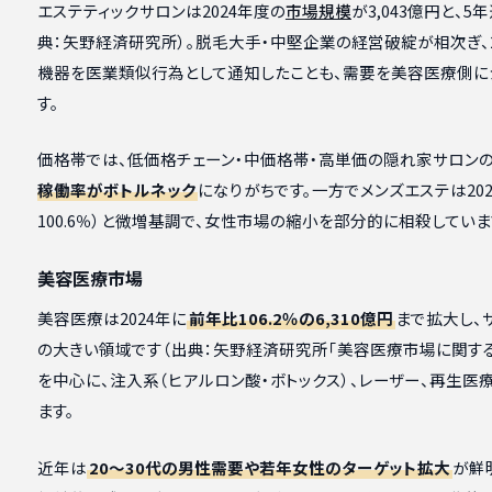
エステティックサロンは2024年度の
市場規模
が3,043億円と、
典：矢野経済研究所）。脱毛大手・中堅企業の経営破綻が相次ぎ、2
機器を医業類似行為として通知したことも、需要を美容医療側に
す。
価格帯では、低価格チェーン・中価格帯・高単価の隠れ家サロン
稼働率がボトルネック
になりがちです。一方でメンズエステは202
100.6％）と微増基調で、女性市場の縮小を部分的に相殺していま
美容医療市場
美容医療は2024年に
前年比106.2％の6,310億円
まで拡大し、
の大きい領域です（出典：矢野経済研究所「美容医療市場に関する調
を中心に、注入系（ヒアルロン酸・ボトックス）、レーザー、再生
ます。
近年は
20〜30代の男性需要や若年女性のターゲット拡大
が鮮