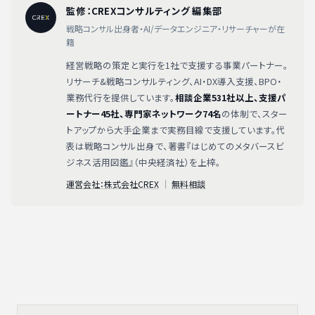
監修：CREXコンサルティング 編集部
戦略コンサル出身者・AI/データエンジニア・リサーチャーが在
籍
経営戦略の策定と実行を1社で支援する事業パートナー。
リサーチ&戦略コンサルティング、AI・DX導入支援、BPO・
業務代行を提供しています。
相談企業531社以上、支援パ
ートナー45社、専門家ネットワーク74名
の体制で、スター
トアップから大手企業まで実務目線で支援しています。代
表は戦略コンサル出身で、著書『はじめてのメタバースビ
ジネス活用図鑑』（中央経済社）を上梓。
運営会社：株式会社CREX
｜
無料相談