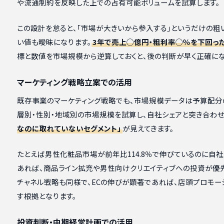
や流通制約を反映した上での占有可能ボリュームを試算します。
この設計を怠ると、「市場が大きいから参入する」というだけの粗
い値も曖昧になります。
3年で売上◯億円・粗利率◯％を下回っ
標と数値を市場規模から逆算しておくと、後の判断が早く正確にな
マーケティング戦略立案での活用
既存事業のマーケティング戦略でも、市場規模データは予算配分
層別・性別・地域別の市場規模を試算し、自社シェアと突き合わせ
なのに取れていないセグメント」
が見えてきます。
たとえば男性化粧品市場が前年比114.8％で伸びているのに自
あれば、商品ライン拡充や男性向けクリエイティブへの投資が優
チャネル戦略も同様で、ECの伸びが顕著であれば、店頭プロモ
す根拠となります。
投資判断・中期経営計画での活用