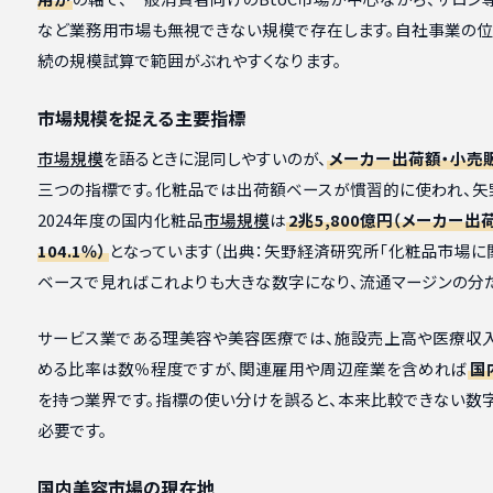
など業務用市場も無視できない規模で存在します。自社事業の位
続の規模試算で範囲がぶれやすくなります。
市場規模を捉える主要指標
市場規模
を語るときに混同しやすいのが、
メーカー出荷額・小売
三つの指標です。化粧品では出荷額ベースが慣習的に使われ、
2024年度の国内化粧品
市場規模
は
2兆5,800億円（メーカー
104.1％）
となっています（出典：矢野経済研究所「化粧品市場に関す
ベースで見ればこれよりも大きな数字になり、流通マージンの分
サービス業である理美容や美容医療では、施設売上高や医療収入
める比率は数％程度ですが、関連雇用や周辺産業を含めれば
国
を持つ業界です。指標の使い分けを誤ると、本来比較できない数
必要です。
国内美容市場の現在地