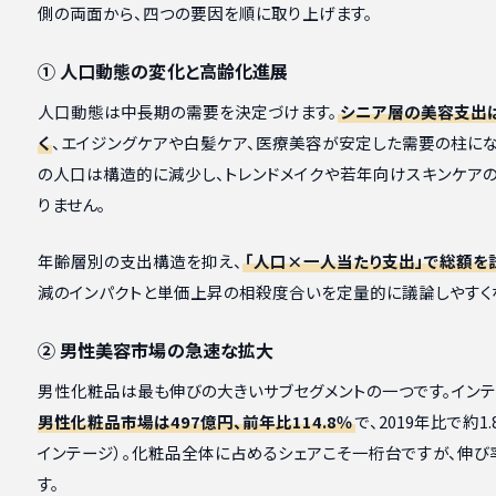
側の両面から、四つの要因を順に取り上げます。
① 人口動態の変化と高齢化進展
人口動態は中長期の需要を決定づけます。
シニア層の美容支出
く
、エイジングケアや白髪ケア、医療美容が安定した需要の柱にな
の人口は構造的に減少し、トレンドメイクや若年向けスキンケア
りません。
年齢層別の支出構造を抑え、
「人口×一人当たり支出」で総額を
減のインパクトと単価上昇の相殺度合いを定量的に議論しやすく
② 男性美容市場の急速な拡大
男性化粧品は最も伸びの大きいサブセグメントの一つです。インテ
男性化粧品市場は497億円、前年比114.8％
で、2019年比で約
インテージ）。化粧品全体に占めるシェアこそ一桁台ですが、伸
す。