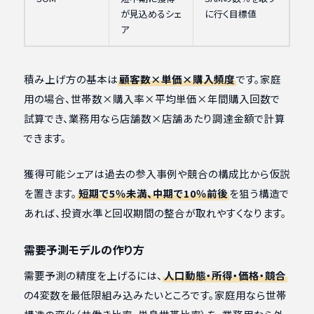
が見込めるシェ
に行く目標値
ア
積み上げ方の基本は
顧客数×単価×購入頻度
です。家庭
用の場合、世帯数×購入率×平均単価×年間購入回数で
試算でき、業務用なら店舗数×店舗あたり調達金額で計算
できます。
獲得可能シェアは過去の参入事例や競合の構成比から仮説
を置きます。
短期で5％未満、中期で10％前後
を狙う構造で
あれば、投資水準と回収期間の整合が取れやすくなります。
需要予測モデルの作り方
需要予測の精度を上げるには、
人口動態・所得・価格・競合
の4変数を最低限組み込みたいところです。家庭用なら世帯