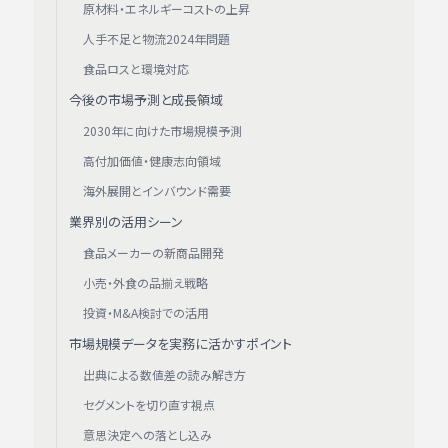
原材料・エネルギーコストの上昇
人手不足と物流2024年問題
食品ロスと環境対応
今後の市場予測と成長領域
2030年に向けた市場規模予測
高付加価値・健康志向領域
海外展開とインバウンド需要
業界別の活用シーン
食品メーカーの新商品開発
小売・外食の品揃え戦略
投資・M&A検討での活用
市場規模データを実務に活かすポイント
出典による数値差の読み解き方
セグメントを切り直す視点
意思決定への落とし込み