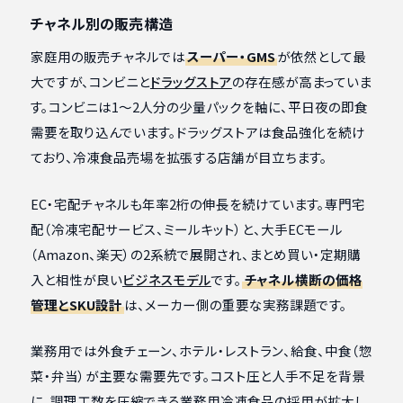
チャネル別の販売構造
家庭用の販売チャネルでは
スーパー・GMS
が依然として最
大ですが、コンビニと
ドラッグストア
の存在感が高まっていま
す。コンビニは1〜2人分の少量パックを軸に、平日夜の即食
需要を取り込んでいます。ドラッグストアは食品強化を続け
ており、冷凍食品売場を拡張する店舗が目立ちます。
EC・宅配チャネルも年率2桁の伸長を続けています。専門宅
配（冷凍宅配サービス、ミールキット）と、大手ECモール
（Amazon、楽天）の2系統で展開され、まとめ買い・定期購
入と相性が良い
ビジネスモデル
です。
チャネル横断の価格
管理とSKU設計
は、メーカー側の重要な実務課題です。
業務用では外食チェーン、ホテル・レストラン、給食、中食（惣
菜・弁当）が主要な需要先です。コスト圧と人手不足を背景
に、調理工数を圧縮できる業務用冷凍食品の採用が拡大し