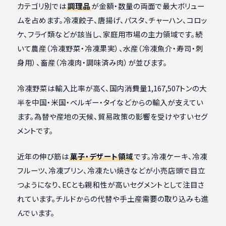
カテゴリ別では
調理品
が金額・数量の両面で最大ボリュー
ムを占めます。冷凍餃子、唐揚げ、パスタ、チャーハン、コロッ
ケ、フライ類などが該当し、家庭用市場の主力領域です。続
いて農産（冷凍野菜・冷凍果実）、水産（冷凍魚介・寿司・刺
身用）、畜産（冷凍肉・調味済み肉）が並びます。
冷凍野菜は輸入比率が高く、国内消費量1,167,507トンの大
半を中国・米国・ベルギー・タイなどからの輸入が支えてい
ます。為替や産地の天候、貿易政策の影響を受けやすいセグ
メントです。
近年の伸び筋は
菓子・デザート領域
です。冷凍ケーキ、冷凍
フルーツ、冷凍プリン、冷凍たい焼きなどが小売店頭で目立
つようになり、ECとも親和性が高いセグメントとして注目さ
れています。チルドからの代替や手土産需要の取り込みも進
んでいます。