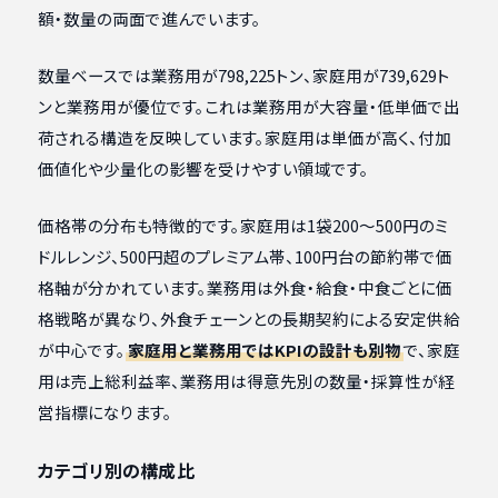
額・数量の両面で進んでいます。
数量ベースでは業務用が798,225トン、家庭用が739,629ト
ンと業務用が優位です。これは業務用が大容量・低単価で出
荷される構造を反映しています。家庭用は単価が高く、付加
価値化や少量化の影響を受けやすい領域です。
価格帯の分布も特徴的です。家庭用は1袋200〜500円のミ
ドルレンジ、500円超のプレミアム帯、100円台の節約帯で価
格軸が分かれています。業務用は外食・給食・中食ごとに価
格戦略が異なり、外食チェーンとの長期契約による安定供給
が中心です。
家庭用と業務用ではKPIの設計も別物
で、家庭
用は売上総利益率、業務用は得意先別の数量・採算性が経
営指標になります。
カテゴリ別の構成比