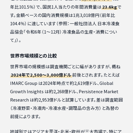
年比101.5％）で、国民1人当たりの年間消費量は
23.6kg
で
す。金額ベースの国内消費規模は1兆3,018億円（前年比
104.4％）に達しています（参照：一般社団法人 日本冷凍食
品協会「令和6年（1〜12月）冷凍食品の生産・消費につい
て」）。
世界市場規模との比較
世界市場の規模感は調査機関ごとに幅がありますが、概ね
2024年で2,500〜3,000億ドル
前後とされます。たとえば
IMARC Group は2024年時点で約2,619億ドル、Global
Growth Insights は約2,268億ドル、Persistence Market
Research は約2,953億ドルと試算しています。差は調査範囲
（冷凍野菜・冷凍肉・冷凍水産・調理品の含み方）と為替の
前提によります。
地域別ではアジア太平洋・北米・欧州が三大市場で、特にア