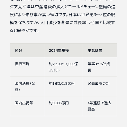
ジア太平洋は中産階級の拡大とコールドチェーン整備の進
展により伸び率が高い領域です。日本は世界第3〜5位の規
模を保ちますが、人口減少を背景に成長率は他国と比較す
ると緩やかです。
区分
2024年規模
主な傾向
世界市場
約2,500〜3,000億
年率3〜6％成
USドル
長
国内消費（金
約1兆3,018億円
過去最高更新
額）
国内出荷額
約8,006億円
4年連続で過去
最高