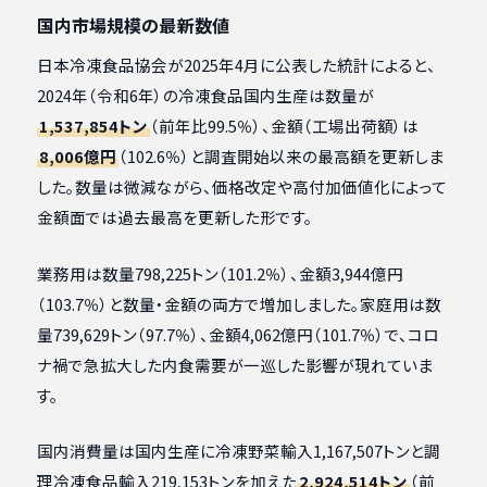
国内市場規模の最新数値
日本冷凍食品協会が2025年4月に公表した統計によると、
2024年（令和6年）の冷凍食品国内生産は数量が
1,537,854トン
（前年比99.5％）、金額（工場出荷額）は
8,006億円
（102.6％）と調査開始以来の最高額を更新しま
した。数量は微減ながら、価格改定や高付加価値化によって
金額面では過去最高を更新した形です。
業務用は数量798,225トン（101.2％）、金額3,944億円
（103.7％）と数量・金額の両方で増加しました。家庭用は数
量739,629トン（97.7％）、金額4,062億円（101.7％）で、コロ
ナ禍で急拡大した内食需要が一巡した影響が現れていま
す。
国内消費量は国内生産に冷凍野菜輸入1,167,507トンと調
理冷凍食品輸入219,153トンを加えた
2,924,514トン
（前