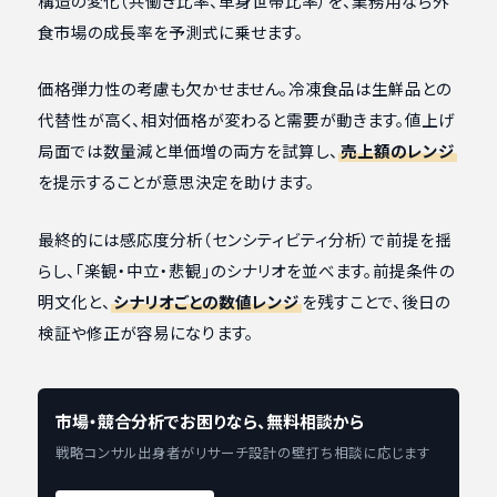
構造の変化（共働き比率、単身世帯比率）を、業務用なら外
食市場の成長率を予測式に乗せます。
価格弾力性の考慮も欠かせません。冷凍食品は生鮮品との
代替性が高く、相対価格が変わると需要が動きます。値上げ
局面では数量減と単価増の両方を試算し、
売上額のレンジ
を提示することが意思決定を助けます。
最終的には感応度分析（センシティビティ分析）で前提を揺
らし、「楽観・中立・悲観」のシナリオを並べます。前提条件の
明文化と、
シナリオごとの数値レンジ
を残すことで、後日の
検証や修正が容易になります。
市場・競合分析でお困りなら、無料相談から
戦略コンサル出身者がリサーチ設計の壁打ち相談に応じます