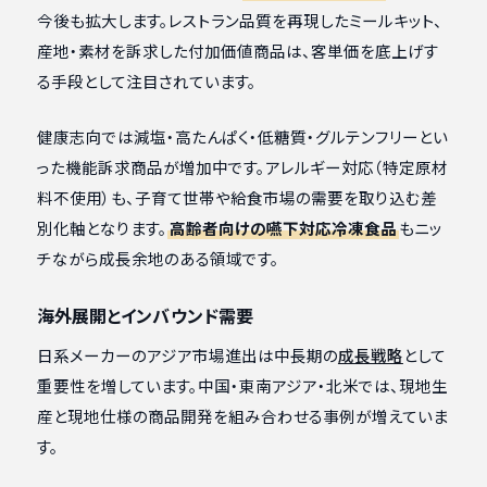
今後も拡大します。レストラン品質を再現したミールキット、
産地・素材を訴求した付加価値商品は、客単価を底上げす
る手段として注目されています。
健康志向では減塩・高たんぱく・低糖質・グルテンフリーとい
った機能訴求商品が増加中です。アレルギー対応（特定原材
料不使用）も、子育て世帯や給食市場の需要を取り込む差
別化軸となります。
高齢者向けの嚥下対応冷凍食品
もニッ
チながら成長余地のある領域です。
海外展開とインバウンド需要
日系メーカーのアジア市場進出は中長期の
成長戦略
として
重要性を増しています。中国・東南アジア・北米では、現地生
産と現地仕様の商品開発を組み合わせる事例が増えていま
す。