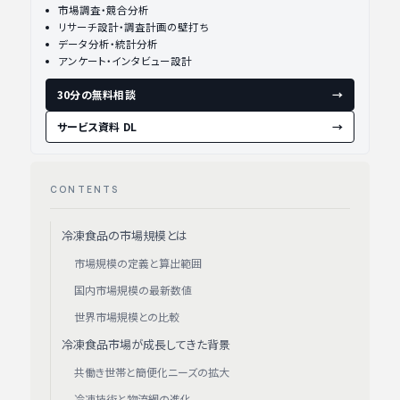
市場調査・競合分析
リサーチ設計・調査計画の壁打ち
データ分析・統計分析
アンケート・インタビュー設計
30分の無料相談
→
サービス資料 DL
→
CONTENTS
冷凍食品の市場規模とは
市場規模の定義と算出範囲
国内市場規模の最新数値
世界市場規模との比較
冷凍食品市場が成長してきた背景
共働き世帯と簡便化ニーズの拡大
冷凍技術と物流網の進化