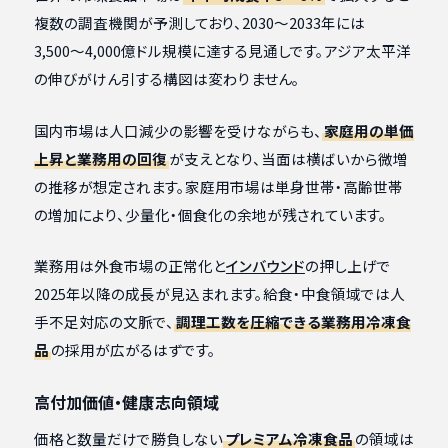
複数の調査機関が予測しており、2030〜2033年には
3,500〜4,000億ドル規模に達する見通しです。アジア太平洋
の伸びがけん引する構図は変わりません。
国内市場は人口減少の影響を受けながらも、
家庭用の単価
上昇と業務用の回復
が支えとなり、当面は横ばいから微増
の推移が想定されます。家庭用市場は単身世帯・高齢世帯
の増加により、少量化・個食化の余地が残されています。
業務用は外食市場の正常化と
インバウンド
の押し上げで
2025年以降の成長が見込まれます。給食・中食領域では人
手不足対応の文脈で、
調理工数を圧縮できる業務用冷凍食
品
の採用が広がるはずです。
高付加価値・健康志向領域
価格と数量だけで勝負しない
プレミアム冷凍食品
の領域は