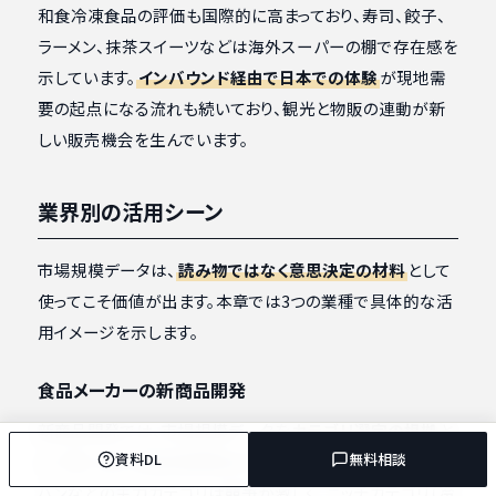
和食冷凍食品の評価も国際的に高まっており、寿司、餃子、
ラーメン、抹茶スイーツなどは海外スーパーの棚で存在感を
示しています。
インバウンド経由で日本での体験
が現地需
要の起点になる流れも続いており、観光と物販の連動が新
しい販売機会を生んでいます。
業界別の活用シーン
市場規模データは、
読み物ではなく意思決定の材料
として
使ってこそ価値が出ます。本章では3つの業種で具体的な活
用イメージを示します。
食品メーカーの新商品開発
新商品開発では、市場規模データを
カテゴリ選定の根拠
と
資料DL
無料相談
して用います。家庭用調理品の中でも、餃子・唐揚げ・チャー
ハンなどの主力カテゴリは競争が激しく、ニッチカテゴリ（冷