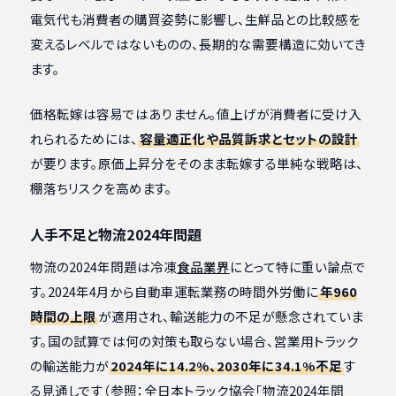
電気代も消費者の購買姿勢に影響し、生鮮品との比較感を
変えるレベルではないものの、長期的な需要構造に効いてき
ます。
価格転嫁は容易ではありません。値上げが消費者に受け入
れられるためには、
容量適正化や品質訴求とセットの設計
が要ります。原価上昇分をそのまま転嫁する単純な戦略は、
棚落ちリスクを高めます。
人手不足と物流2024年問題
物流の2024年問題は冷凍
食品業界
にとって特に重い論点で
す。2024年4月から自動車運転業務の時間外労働に
年960
時間の上限
が適用され、輸送能力の不足が懸念されていま
す。国の試算では何の対策も取らない場合、営業用トラック
の輸送能力が
2024年に14.2%、2030年に34.1%不足
す
る見通しです（参照：全日本トラック協会「物流2024年問