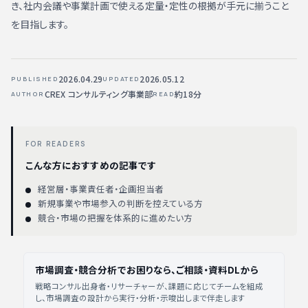
き、社内会議や事業計画で使える定量・定性の根拠が手元に揃うこと
を目指します。
2026.04.29
2026.05.12
PUBLISHED
UPDATED
CREX コンサルティング事業部
約18分
AUTHOR
READ
FOR READERS
こんな方におすすめの記事です
経営層・事業責任者・企画担当者
新規事業や市場参入の判断を控えている方
競合・市場の把握を体系的に進めたい方
市場調査・競合分析でお困りなら、ご相談・資料DLから
戦略コンサル出身者・リサーチャーが、課題に応じてチームを組成
し、市場調査の設計から実行・分析・示唆出しまで伴走します