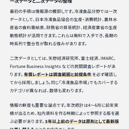
一次データと二次データの整理
最初の手順は情報源の棚卸しです。冷凍食品分野では一次
データとして、日本冷凍食品協会の生産・消費統計、農林水
産省の食料需給表、財務省の貿易統計、経済産業省の生産
動態統計が活用できます。これらは無料で入手でき、長期の
時系列で整合性が取れる強みがあります。
二次データとしては、矢野経済研究所、富士経済、IMARC、
Fortune Business Insights などの民間調査レポートがあ
ります。
有償レポートは調査範囲と前提条件
を必ず確認し
てから採用しましょう。同じ「冷凍食品市場」でもカバーする
カテゴリが異なれば、数値も変わります。
情報の鮮度も重要な論点です。年次統計は4〜6月に前年実
績が出るため、社内資料を作る時期によって参照する版を選
ぶ必要があります。
5年以上前のデータは原則として最新版