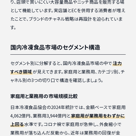
り、店頭で買いにくい大容量商品やニッチ商品を販売する場
として機能しています。実店舗とECを併用する消費者が増え
たことで、ブランドのチャネル戦略は再設計を迫られていま
す。
国内冷凍食品市場のセグメント構造
セグメント別に分解すると、国内冷凍食品市場の中で
注力
すべき領域
が見えてきます。家庭用と業務用、カテゴリ別、チ
ャネル別の3つの切り口で構造を確認しましょう。
家庭用と業務用の市場規模比較
日本冷凍食品協会の2024年統計では、金額ベースで家庭用
4,062億円、業務用3,944億円と
家庭用が業務用をわずかに
上回る
水準です。コロナ禍で家庭用が急伸し、外食縮小で
業務用が落ち込んだ反動から、近年は業務用の回復が金