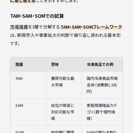
に差し替える
ことをおすすめします。
TAM・SAM・SOMでの試算
市場規模
を3層で分解する
TAM・SAM・SOMフレームワーク
は、新規参入や事業拡大の判断で繰り返し使われる基本形
です。
階層
意味
冷凍食品での例
TAM
獲得可能な最
国内冷凍食品市場
大市場
全体（消費額1.3兆
円）
SAM
自社が現実に
家庭用調理品カテ
対応可能な市
ゴリ（数千億円規
場
模）
SOM
短中期に獲得
SAMの数％を取り