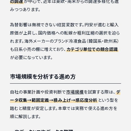
の調達
が中心で、近年は東欧・南米からの調達多様化も進
みつつあります。
為替影響は無視できない経営変数です。円安が進むと輸入
原価が上昇し、国内価格への転嫁か粗利圧縮の選択を迫ら
れます。海外メーカーのブランド冷凍食品（韓国系・欧州系）
も日系小売の棚に増えており、
カテゴリ単位での競合認識
が必要になっています。
市場規模を分析する進め方
自社の事業計画や投資判断で
市場規模
を試算する際は、
デ
ータ収集→範囲定義→積み上げ→感応度分析
という型を
踏むと精度が安定します。本章では実務で使える進め方を
順に解説します。