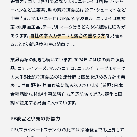
得意カテゴリは各社で異なります。ニチレイは唐揚げ・チャ
ーハンなど主菜系、味の素冷凍食品は餃子・シューマイなど
中華点心、マルハニチロは水産系冷凍食品、ニッスイは魚惣
菜・水産加工品、テーブルマークはうどんや米飯類に強みが
あります。
自社の参入カテゴリと競合の重なり方
を見極め
ることが、新規参入時の論点です。
業界再編の動きも続いています。2024年には味の素冷凍食
品、ニチレイフーズ、マルハニチロ、ニッスイ、テーブルマーク
の大手5社が冷凍食品の物流分野で協業を進める方針を発
表し、共同配送・共同保管に踏み込んでいます（参照：日本
食糧新聞）。M&Aや事業統合も周辺領域で進み、競争と協
調が並走する局面に入っています。
PB商品と小売の影響力
PB（プライベートブランド）の比率は冷凍食品でも上昇して