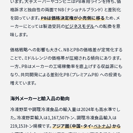
います。大手スーパーやコンビニはPB専用ラインを持ち、価
格訴求と独自性の両面でNB（ナショナルブランド）と差別化
を図っています。
PBは価格決定権が小売側に移る
ため、メ
ーカーにとっては製造受託の
ビジネスモデル
への転換を意
味します。
価格戦略への影響も大きく、NBとPBの価格差が定常化する
ことで、ミドルレンジの価格帯が圧縮される傾向にあります。
一方、PBはメーカーの工場稼働率を底上げする収益源にも
なり、共同開発による差別化PB（プレミアムPB）への投資も
増えています。
海外メーカーと輸入品の動向
冷凍野菜や調理冷凍食品の輸入量は2024年も高水準でし
た。冷凍野菜輸入は1,167,507トン、調理冷凍食品輸入は
219,153トン規模です。
アジア圏（中国・タイ・
ベトナム
）から