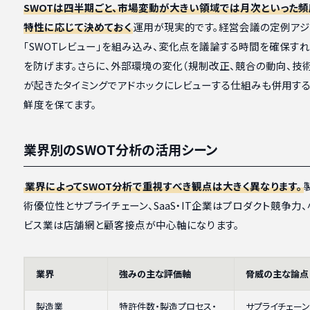
SWOTは四半期ごと、市場変動が大きい領域では月次といった
特性に応じて決めておく
運用が現実的です。経営会議の定例アジ
「SWOTレビュー」を組み込み、変化点を議論する時間を確保す
を防げます。さらに、外部環境の変化（規制改正、競合の動向、技
が起きたタイミングでアドホックにレビューする仕組みも併用する
鮮度を保てます。
業界別のSWOT分析の活用シーン
業界によってSWOT分析で重視すべき観点は大きく異なります。
術優位性とサプライチェーン、SaaS・IT企業はプロダクト競争力
ビス業は店舗網と顧客接点が中心軸になります。
業界
強みの主な評価軸
脅威の主な論点
製造業
特許件数・製造プロセス・
サプライチェーン