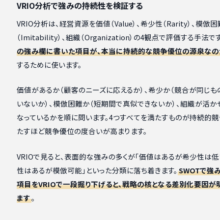
VRIO分析で強みの持続性を検証する
VRIO分析は、経営資源を価値（Value）、希少性（Rarity）、模倣
（Imitability）、組織（Organization）の4観点で評価する手法で
の強み欄に書いた項目が、本当に持続的な競争優位の源泉なの
するために使います。
価値があるか（顧客のニーズに応えるか）、希少か（競合が同じも
いないか）、模倣困難か（短期間で真似できないか）、組織が活か
なっているかを順に問います。4つすべてを満たすものが持続的競
たすほど競争優位の度合いが高まります。
VRIOで見ると、表面的な強みの多くが「価値はあるが希少性は低
性はあるが模倣可能」といった分類に落ち着きます。
SWOTで強
項目をVRIOで一段掘り下げると、戦略の核となる差別化要因が
ます
。