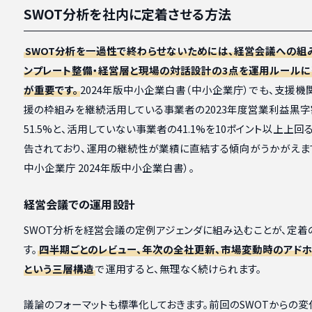
SWOT分析を社内に定着させる方法
SWOT分析を一過性で終わらせないためには、経営会議への組
ンプレート整備・経営層と現場の対話設計の3点を運用ルールに
が重要です。
2024年版中小企業白書（中小企業庁）でも、支援機
援の枠組みを継続活用している事業者の2023年度営業利益黒
51.5%と、活用していない事業者の41.1%を10ポイント以上上回
告されており、運用の継続性が業績に直結する傾向がうかがえま
中小企業庁 2024年版中小企業白書）。
経営会議での運用設計
SWOT分析を経営会議の定例アジェンダに組み込むことが、定着
す。
四半期ごとのレビュー、年次の全社更新、市場変動時のアド
という三層構造
で運用すると、無理なく続けられます。
議論のフォーマットも標準化しておきます。前回のSWOTからの変