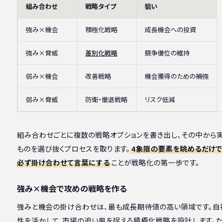
組み合わせ
戦略タイプ
狙い
強み×機会
積極化戦略
成長機会への投資
強み×脅威
差別化戦略
競争優位の維持
弱み×機会
改善戦略
機会獲得のための補強
弱み×脅威
防衛・撤退戦略
リスク低減
組み合わせごとに複数の戦略オプションを書き出し、その中から
ものを選び抜くプロセスを取ります。
4象限の要素を眺めるだけで
必ず掛け合わせて言葉にする
ことが戦略化の第一歩です。
強み×機会で攻めの戦略を作る
強みと機会の掛け合わせは、最も成長期待値の高い領域です。自
性を活かして、市場の追い風を捉える積極化戦略を設計します。た