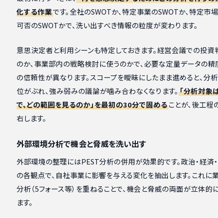
化する作業
です。全社のSWOTか、特定事業のSWOTか、特定市
可否のSWOTかで、洗い出すべき情報の粒度が変わります。
意思決定者と利用シーンも特定しておきます。経営会議での投資
のか、事業部内の戦略検討に使うのかで、必要な定量データの精
の信頼性が異なります。スコープを曖昧にしたまま進めると、分
位がぶれ、強み弱みの議論が噛み合わなくなります。
「分析対象
で、どの範囲を見るのか」を最初の30分で固める
ことが、後工程
右します。
外部環境分析で機会と脅威を洗い出す
外部環境の整理にはPEST分析の併用が効果的です。政治・経済
の各観点で、自社事業に影響を与える変化を抽出します。これに
分析（5フォース等）を重ねることで、機会と脅威の両面が立体的
ます。