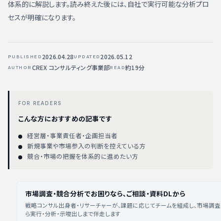
体系的に解説します。読み終えた後には、自社で実行可能な分析プロ
セスが明確になります。
2026.04.28
2026.05.12
PUBLISHED
UPDATED
CREX コンサルティング事業部
約19分
AUTHOR
READ
FOR READERS
こんな方におすすめの記事です
経営層・事業責任者・企画担当者
新規事業や市場参入の判断を控えている方
競合・市場の把握を体系的に進めたい方
市場調査・競合分析でお困りなら、ご相談・資料DLから
戦略コンサル出身者・リサーチャーが、課題に応じてチームを組成し、市場調
ら実行・分析・示唆出しまで伴走します