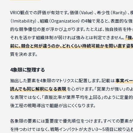
VRIO観点での評価が有効です。価値（Value）、希少性（Rarity）
（Imitability）、組織（Organization）の4軸で見ると、表面的
的な競争優位の差が浮かび上がります。たとえば、独自技術を持っ
それを活かす組織体制が弱ければ強みとは判定できません。
「強
前に、競合と何が違うのか、どれくらい持続可能かを問い直す姿
質を決めます。
4象限に整理する
抽出した要素を4象限のマトリクスに配置します。記載は
事実ベー
読んでも同じ解釈になる表現
を心がけます。「営業力が強い」の
な表現ではなく、「直販比率が業界平均を上回る」のように定量的
後工程の戦略導出で齟齬が出にくくなります。
各象限の要素には重要度で優先順位をつけます。すべての要素
を持つわけではなく、戦略インパクトが大きい3〜5項目に絞り込