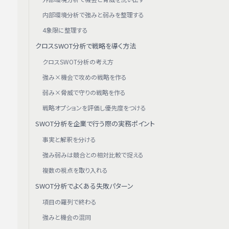
内部環境分析で強みと弱みを整理する
4象限に整理する
クロスSWOT分析で戦略を導く方法
クロスSWOT分析の考え方
強み×機会で攻めの戦略を作る
弱み×脅威で守りの戦略を作る
戦略オプションを評価し優先度をつける
SWOT分析を企業で行う際の実務ポイント
事実と解釈を分ける
強み弱みは競合との相対比較で捉える
複数の視点を取り入れる
SWOT分析でよくある失敗パターン
項目の羅列で終わる
強みと機会の混同