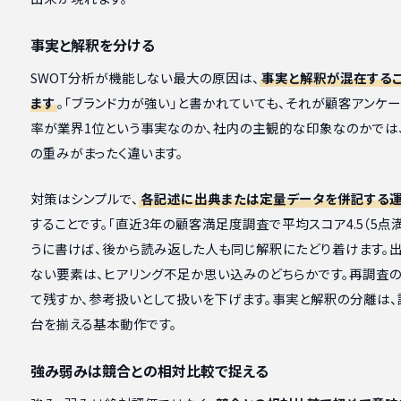
事実と解釈を分ける
SWOT分析が機能しない最大の原因は、
事実と解釈が混在する
ます
。「ブランド力が強い」と書かれていても、それが顧客アンケ
率が業界1位という事実なのか、社内の主観的な印象なのかでは
の重みがまったく違います。
対策はシンプルで、
各記述に出典または定量データを併記する
することです。「直近3年の顧客満足度調査で平均スコア4.5（5点満
うに書けば、後から読み返した人も同じ解釈にたどり着けます。
ない要素は、ヒアリング不足か思い込みのどちらかです。再調査
て残すか、参考扱いとして扱いを下げます。事実と解釈の分離は、
台を揃える基本動作です。
強み弱みは競合との相対比較で捉える