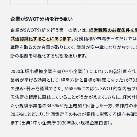
企業がSWOT分析を行う狙い
企業がSWOT分析を行う第一の狙いは、
経営戦略の前提条件を
共通認識化することにあります
。財務指標や市場データだけでは
戦略を取るのか合意が取りにくく、議論が空中戦になりがちです。
断の根拠を可視化する役割を担います。
2020年版小規模企業白書（中小企業庁）によれば、経営計画を
業者が挙げる効果として「経営方針と目標が明確になった」が73.8
の強み・弱みを認識できた」が68.6%にのぼり、SWOT的な内省
思決定の精度に直結していることがうかがえます。さらに、経営計
た小規模事業者の34.5%が売上増加と回答した一方、未作成の
20.2%にとどまり、計画策定そのものが業績に影響する傾向も確
ます（出典：中小企業庁 2020年版小規模企業白書）。