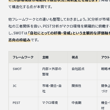
て構造化する点が本質です。
他フレームワークとの違いも整理しておきましょう。3C分析が市場
社の三者関係を扱い、PEST分析がマクロ環境を網羅的に俯瞰す
し、SWOTは
「自社にとっての好機・脅威」という主観的な評価軸
志向の枠組み
です。
フレームワーク
主眼
視点
アウト
SWOT
内部×外部の
自社起点
戦略オ
整理
3C
市場・競合・自
関係性
競争
社
づけ
PEST
マクロ環境
中長期
機会
材