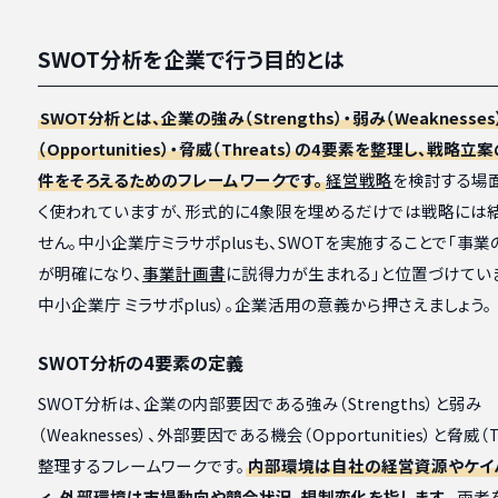
SWOT分析を企業で行う目的とは
SWOT分析とは、企業の強み（Strengths）・弱み（Weaknesse
（Opportunities）・脅威（Threats）の4要素を整理し、戦略
件をそろえるためのフレームワークです。
経営戦略
を検討する場
く使われていますが、形式的に4象限を埋めるだけでは戦略には
せん。中小企業庁ミラサポplusも、SWOTを実施することで「事
が明確になり、
事業計画書
に説得力が生まれる」と位置づけていま
中小企業庁 ミラサポplus）。企業活用の意義から押さえましょう。
SWOT分析の4要素の定義
SWOT分析は、企業の内部要因である強み（Strengths）と弱み
（Weaknesses）、外部要因である機会（Opportunities）と脅威（T
整理するフレームワークです。
内部環境は自社の経営資源やケイ
ィ、外部環境は市場動向や競合状況、規制変化を指します
。両者