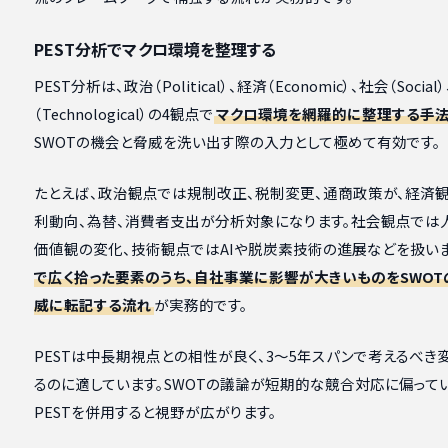
PEST分析でマクロ環境を整理する
PEST分析は、政治（Political）、経済（Economic）、社会（Social
（Technological）の4観点で
マクロ環境を網羅的に整理する手
SWOTの機会と脅威を洗い出す際の入力として極めて有効です。
たとえば、政治観点では規制改正、税制変更、通商政策が、経済
利動向、為替、消費者支出が分析対象になります。社会観点では
価値観の変化、技術観点ではAIや脱炭素技術の進展などを扱いま
で広く拾った要素のうち、自社事業に影響が大きいものをSWOT
威に転記する流れ
が実務的です。
PESTは中長期視点との相性が良く、3〜5年スパンで考えるべき
るのに適しています。SWOTの議論が短期的な競合対応に偏ってい
PESTを併用すると視野が広がります。