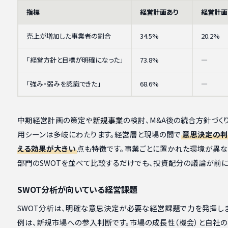
指標
経営計画あり
経営計画
売上が増加した事業者の割合
34.5%
20.2%
「経営方針と目標が明確になった」
73.8%
―
「強み・弱みを認識できた」
68.6%
―
中期経営計画の策定や
新規事業
の検討、M&A後の統合方針づく
用シーンは多岐にわたります。経営層と現場の間で
意思決定の判
える効果が大きい
点も特徴です。事業ごとに置かれた環境が異な
部門のSWOTを並べて比較するだけでも、投資配分の議論が前に
SWOT分析が向いている経営課題
SWOT分析は、明確な意思決定が必要な経営課題で力を発揮し
例は、新規市場への参入判断です。市場の成長性（機会）と自社