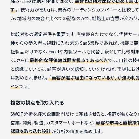
強み・弱みは絶対評価ではなく、
競合との相対比較で初めて意味
す
。「技術力が高い」は、業界のリーディングカンパニーと比較し
か、地域内の競合と比べての話なのかで、戦略上の含意が変わり
比較対象の選定基準も重要です。直接競合だけでなく、代替サー
種からの参入者も視野に入れます。SaaS業界であれば、機能で
社製品だけでなく、Excelや内製ツールも代替手段として比較対
す。さらに
最終的な評価軸は顧客視点であるべき
です。自社の技
と認識していても、顧客が違いを認知していなければ、市場にお
は認められません。
「顧客が選ぶ理由になっているか」が強み判
イン
です。
複数の視点を取り入れる
SWOT分析を経営企画部門だけで完結させると、視野が狭くなり
営業、開発、製造、カスタマーサポートなど、
顧客や市場と直接接
認識を取り込む設計
が分析の精度を高めます。