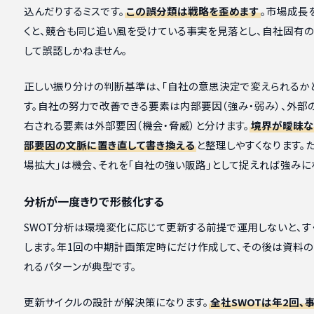
込んだりするミスです。
この誤分類は戦略を歪めます
。市場成長
くと、競合も同じ追い風を受けている事実を見落とし、自社固有
して誤認しかねません。
正しい振り分けの判断基準は、「自社の意思決定で変えられるか
す。自社の努力で改善できる要素は内部要因（強み・弱み）、外部
右される要素は外部要因（機会・脅威）と分けます。
境界が曖昧な
部要因の文脈に置き直して書き換える
と整理しやすくなります。
場拡大」は機会、それを「自社の強い販路」として捉えれば強みに
分析が一度きりで形骸化する
SWOT分析は環境変化に応じて更新する前提で運用しないと、す
します。年1回の中期計画策定時にだけ作成して、その後は資料
れるパターンが典型です。
更新サイクルの設計が解決策になります。
全社SWOTは年2回、