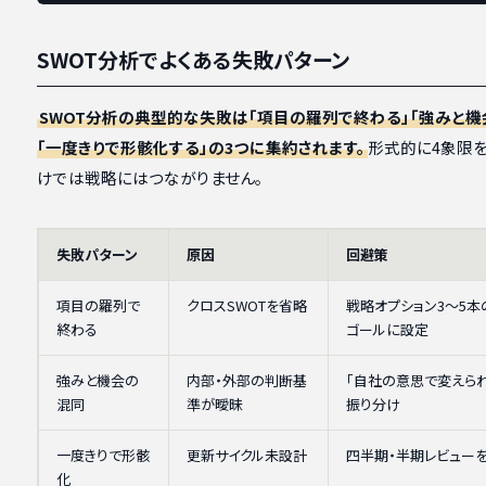
SWOT分析でよくある失敗パターン
SWOT分析の典型的な失敗は「項目の羅列で終わる」「強みと機
「一度きりで形骸化する」の3つに集約されます。
形式的に4象限
けでは戦略にはつながりません。
失敗パターン
原因
回避策
項目の羅列で
クロスSWOTを省略
戦略オプション3〜5本
終わる
ゴールに設定
強みと機会の
内部・外部の判断基
「自社の意思で変えら
混同
準が曖昧
振り分け
一度きりで形骸
更新サイクル未設計
四半期・半期レビュー
化