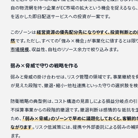
自の物流網を持つ企業がEC市場の拡大という機会を捉えるなら
を活かした即日配送サービスへの投資が一案です。
このゾーンは
経営資源の優先配分先になりやすく、投資判断との
然
です。ただし、すべての「強み×機会」が事業化に値するとは限
市場規模
、収益性、自社のリソース余力で絞り込みます。
弱み×脅威で守りの戦略を作る
弱みと脅威の掛け合わせは、リスク管理の領域です。事業継続を
が見えた段階で、撤退・縮小・他社連携といった守りの選択肢を検
防衛戦略の典型例は、コスト構造の見直しによる損益分岐点の引
不採算事業からの段階的撤退です。撤退判断は感情的な抵抗を
ため、
「弱み×脅威」のゾーンで早めに議題化しておくと、客観的
ながります
。リスク低減策には、提携や外部委託による弱みの補
ます。