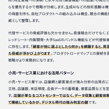
らを優先するかで戦略が分岐します。生成AIなどの技術進展は
の両面を持ち、自社プロダクトへの組み込みは機会、競合の機能
威として整理します。
代替サービスの脅威評価も欠かせません。直接競合だけでなく、Exc
レッドシート・内製開発・大手SaaSのバンドル機能などが代替候
に存在します。
「顧客が他に選ぶとしたら何か」を網羅すると、見
た脅威が浮かび上がります
。プロダクトロードマップとの接続を
戦略がより実務的になります。
小売・サービス業における活用パターン
小売・サービス業では、店舗網と顧客接点が強み分析の出発点に
立地、店舗数、来店頻度、会員データの蓄積量、接客品質などを
す。
店舗が単なるコストセンターではなく、データ収集と顧客体
て機能しているかが、デジタル時代の強み判定の鍵
です。