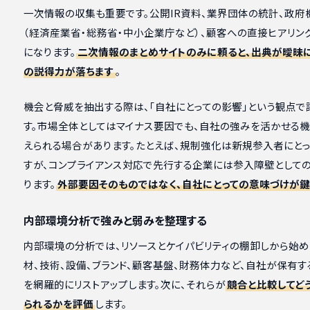
一次情報の収集も重要です。公開IR資料、業界団体の統計、政府
（経済産業省・総務省・中小企業庁など）、顧客への直接ヒアリン
になります。
二次情報のまとめサイトのみに頼ると、出典が曖昧
の説得力が落ちます
。
機会と脅威を抽出する際は、「自社にとっての影響」という観点で
す。市場全体としてはマイナス要因でも、自社の強みを活かせる機
えられる場合があります。たとえば、規制強化は新規参入者にと
すが、コンプライアンス対応で先行する企業には参入障壁として
ります。
外部要因そのものではなく、自社にとっての意味づけが鍵
内部環境分析で強みと弱みを整理する
内部環境の分析では、リソースとケイパビリティの棚卸しから始め
材、技術、設備、ブランド、顧客基盤、財務体力など、自社が保有
を網羅的にリストアップします。次に、それらが
競合と比較してど
られるかを評価
します。