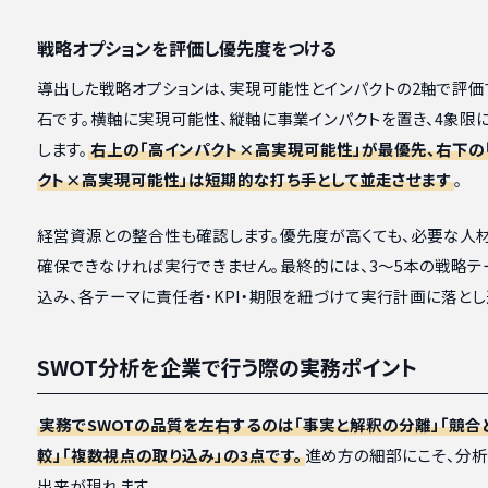
戦略オプションを評価し優先度をつける
導出した戦略オプションは、実現可能性とインパクトの2軸で評価
石です。横軸に実現可能性、縦軸に事業インパクトを置き、4象限
します。
右上の「高インパクト×高実現可能性」が最優先、右下の
クト×高実現可能性」は短期的な打ち手として並走させます
。
経営資源との整合性も確認します。優先度が高くても、必要な人
確保できなければ実行できません。最終的には、3〜5本の戦略テ
込み、各テーマに責任者・KPI・期限を紐づけて実行計画に落とし
SWOT分析を企業で行う際の実務ポイント
実務でSWOTの品質を左右するのは「事実と解釈の分離」「競合
較」「複数視点の取り込み」の3点です。
進め方の細部にこそ、分
出来が現れます。