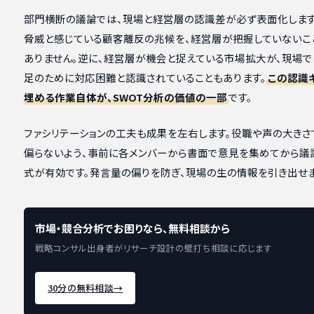
部門横断の議論では、現場と経営層の認識差が必ず表面化します
脅威と感じている顧客離反の兆候を、経営層が把握していないこ
ありません。逆に、経営層が機会と捉えている市場拡大が、現場
足のために対応困難と認識されていることもあります。
この認識
埋める作業自体が、SWOT分析の価値の一部
です。
ファシリテーションの工夫も成果を左右します。役職や声の大きさ
偏らないよう、事前に各メンバーから書面で意見を集めてから議
式が有効です。発言量の偏りを防ぎ、現場の生の情報を引き出せま
市場・競合分析でお困りなら、無料相談から
戦略コンサル出身者がリサーチ設計の壁打ち相談に応じます
30分の無料相談
→