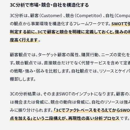
3C分析で市場・競合・自社を構造化する
3C分析は、顧客（Customer）、競合（Competitor）、自社（Comp
の観点から事業環境を構造化するフレームワークです。
SWOT
判定する前に、3Cで顧客と競合を明確に定義しておくと、強みの
度高く行えます
。
顧客観点では、ターゲット顧客の属性、購買行動、ニーズの変化
す。競合観点では、直接競合だけでなく代替サービスを含めて定
の戦略・強み・弱みを比較します。自社観点では、リソースとケイパ
棚卸しします。
3Cの分析結果は、そのままSWOTのインプットになります。顧客
は機会または脅威に、競合の動向は脅威に、自社のリソースは強
みに振り分けられます。
「3CでファクトベースをそろえてからSW
点を加える」という二段構えが、再現性の高い分析プロセス
です。