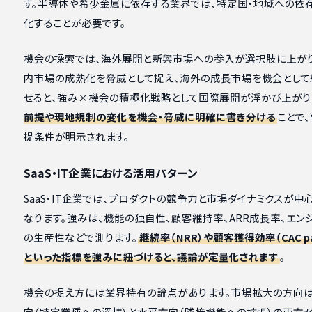
す。半導体や希少金属に依存する業界では、特定国・地域への依
化することが必要です。
機会の探索では、海外展開と新興市場への参入が選択肢に上がり
内市場の成熟化を脅威として捉え、海外の成長市場を機会として
せると、強み×機会の積極化戦略として国際展開が浮かび上がり
前提や現地規制の変化を機会・脅威に明確に書き分ける
ことで
提条件が明示されます。
SaaS・IT企業における活用パターン
SaaS・IT企業では、プロダクトの競争力と市場ダイナミクスが中
なります。強みは、機能の独自性、顧客維持率、ARR成長率、エン
の生産性などで測ります。
継続率（NRR）や顧客獲得効率（CAC pa
といった指標を強みに紐づけると、議論が定量化されます
。
機会の捉え方には業界特有の論点があります。市場拡大の方向は
向（特定業種への深耕）と水平方向（隣接機能への拡張）の両方が