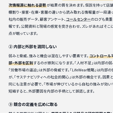
次情報源に触れる姿勢
が結果の質を決めます。仮説を持って店舗
棚割り・接客・在庫・客層の違いから読み取れる情報量が一段違っ
社内の販売データ、顧客アンケート、
コールセンター
のログも貴
報です。公開資料と現場の感覚を突き合わせ、ズレがあればそこ
点が眠っています。
② 内部と外部を混同しない
弱みと脅威、強みと機会は混在しやすい要素です。
コントロール
部・外部を区別
するのが原則になります。「人材不足」は内部の弱
「労働市場の逼迫」は外部の脅威です。「LifeWear戦略」は内部
が、「サステナビリティへの社会的関心」は外部の機会です。因果
同にも注意が必要で、「市場が伸びているから自社の強みが効い
短絡すると、外部要因を内部の手柄として誤認します。
③ 競合の定義を広めに取る