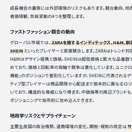
成長機会の裏側には外部環境のリスクもあります。競合動向、地
者価値観、気候変動の4つを整理します。
ファストファッション競合の動向
グローバル市場では、
ZARAを擁するインディテックス、H&M、新
SHEIN
といったプレイヤーと直接競合します。ZARAはトレンド対
H&Mはデザイン提携と価格、SHEINは超低価格と膨大な品番数
めており、価格と回転率の両軸で競争は激化しています。ユニクロ
機能」のポジションで差別化していますが、SHEINに代表される
ティブ型プレイヤーは商品開発から配送まで根本的に異なるロジ
いており、構造的な脅威になり得ます。中価格帯の周辺ブランドも
ポジショニングで局所的に攻め込んできます。
地政学リスクとサプライチェーン
主要生産国の政治情勢、通商環境の変化、関税・規制の改定は
サ