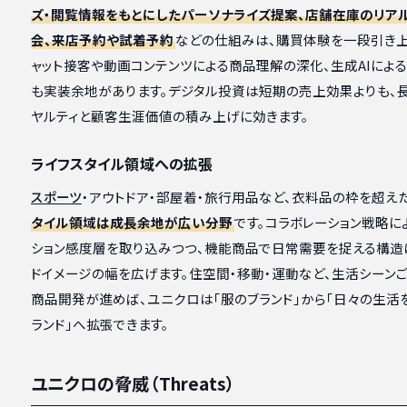
ズ・閲覧情報をもとにしたパーソナライズ提案、店舗在庫のリア
会、来店予約や試着予約
などの仕組みは、購買体験を一段引き上
ャット接客や動画コンテンツによる商品理解の深化、生成AIによ
も実装余地があります。デジタル投資は短期の売上効果よりも、
ヤルティと顧客生涯価値の積み上げに効きます。
ライフスタイル領域への拡張
スポーツ
・アウトドア・部屋着・旅行用品など、衣料品の枠を超え
タイル領域は成長余地が広い分野
です。コラボレーション戦略に
ション感度層を取り込みつつ、機能商品で日常需要を捉える構造
ドイメージの幅を広げます。住空間・移動・運動など、生活シーン
商品開発が進めば、ユニクロは「服のブランド」から「日々の生活
ランド」へ拡張できます。
ユニクロの脅威（Threats）