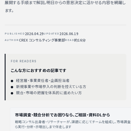
展開する手順まで解説。明日からの意思決定に活かせる内容を網羅し
ます。
2026.04.29
2026.06.19
PUBLISHED
UPDATED
CREX コンサルティング事業部
約16分
AUTHOR
READ
FOR READERS
こんな方におすすめの記事です
経営層・事業責任者・企画担当者
新規事業や市場参入の判断を控えている方
競合・市場の把握を体系的に進めたい方
市場調査・競合分析でお困りなら、ご相談・資料DLから
戦略コンサル出身者・リサーチャーが、課題に応じてチームを組成し、市場調
ら実行・分析・示唆出しまで伴走します