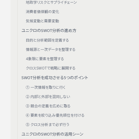
地政学リスクとサプライチェーン
消費者価値観の変化
気候変動と需要変動
ユニクロのSWOT分析の進め方
目的と分析範囲を定義する
情報源と一次データを整理する
4象限に要素を整理する
クロスSWOTで戦略に展開する
SWOT分析を成功させる5つのポイント
① 一次情報を取りに行く
② 内部と外部を混同しない
③ 競合の定義を広めに取る
④ 要素を絞り込み優先順位を付ける
⑤ クロス分析まで必ず行う
ユニクロのSWOT分析の活用シーン