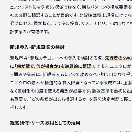
ェックリストになります。模倣ではなく、勝ちパターンの構成要素を
社の文脈に翻訳することが目的です。比較軸は売上規模だけでな
発プロセス、顧客接点、デジタル投資、サステナビリティ対応など
計するのが有効です。
新規参入・新規事業の検討
新規市場・新規カテゴリーへの参入を検討する際、
先行者のSW
に「何が壁で、何が機会か」を逆算的に整理
できます。ユニクロが
る弱みや脅威は、新規参入者にとって攻めるべき切り口になり得ま
ユニクロの強みが構造的な参入障壁となっている領域では、正
なく差別化の角度を変える発想が必要です。撤退基準を最初に設
も重要で、「どの兆候が出たら撤退するか」を意思決定者間で握っ
手します。
経営研修・ケース教材としての活用