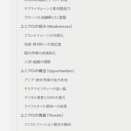
サプライチェーンと素材調達力
グローバル店舗網とEC基盤
ユニクロの弱み（Weaknesses）
ブランドイメージの均質化
為替・原材料への感応度
国内市場の成長鈍化
人材・組織の課題
ユニクロの機会（Opportunities）
アジア・欧米市場の拡大余地
サステナビリティへの追い風
デジタル接客とOMOの進化
ライフスタイル領域への拡張
ユニクロの脅威（Threats）
ファストファッション競合の動向