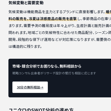
気候変動と需要変動
気候変動は機能商品を主力とするブランドに直接影響します。
暖
料の販売を、冷夏は涼感商品の販売を直撃
し、季節商品の在庫
まります。需要予測の難易度は年々上がり、生産計画と販売計画
問われます。地域ごとの気候特性に合わせた商品配分、シーズン
開発、段階的な値下げ運用などが対応策になりますが、需要側
は構造的に残ります。
市場・競合分析でお困りなら、無料相談から
戦略コンサル出身者がリサーチ設計の壁打ち相談に応じます
30分の無料相談
→
ユニクロのSWOT分析の進め方