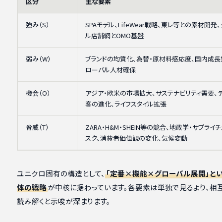
区分
主な要素
強み（S）
SPAモデル、LifeWear戦略、東レ等との素材開発
ル店舗網とOMO基盤
弱み（W）
ブランドの均質化、為替・原材料感応度、国内成長
ローバル人材確保
機会（O）
アジア・欧米の市場拡大、サステナビリティ需要、
客の進化、ライフスタイル拡張
脅威（T）
ZARA・H&M・SHEIN等の競合、地政学・サプライ
スク、消費者価値観の変化、気候変動
ユニクロ固有の構造として、
「定番×機能×グローバル展開」と
体の戦略
が中核に据わっています。各要素は単独で見るより、相
読み解くと示唆が深まります。