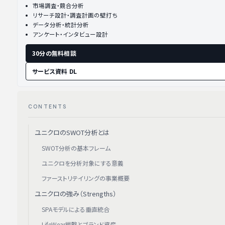
市場調査・競合分析
リサーチ設計・調査計画の壁打ち
データ分析・統計分析
アンケート・インタビュー設計
30分の無料相談
サービス資料 DL
CONTENTS
ユニクロのSWOT分析とは
SWOT分析の基本フレーム
ユニクロを分析対象にする意義
ファーストリテイリングの事業概要
ユニクロの強み（Strengths）
SPAモデルによる垂直統合
LifeWear戦略とブランド資産