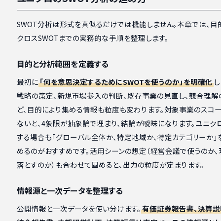
SWOT分析は形式を真似るだけでは機能しません。本章では、目
クロスSWOTまでの実務的な手順を整理します。
目的と分析範囲を定義する
最初に
「何を意思決定するためにSWOTを使うのか」を明確化
し
戦略の策定、新規市場参入の判断、既存事業の見直し、競合理解
ど、目的により集める情報も粒度も変わります。対象事業のスコ
ないと、4象限が抽象論で埋まり、結論が曖昧になります。ユニク
する場合も「グローバル全体か、特定地域か、特定カテゴリーか」
めるのがおすすめです。活用シーンの想定（経営会議で使うのか、
落とすのか）も合わせて固めると、出力の粒度が定まります。
情報源と一次データを整理する
公開情報と一次データを使い分けます。
有価証券報告書、決算説