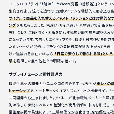
ユニクロのブランド戦略は「LifeWear（究極の普段着）」というコ
集約されます。流行を追わず、定番アイテムを継続的に磨き込む姿
サイクルで商品を入れ替えるファストファッションとは対照的な
ング
をもたらしました。色違い・サイズ違い・素材違いで定番を厚
設計により、年齢・性別・国籍を問わず幅広い顧客層を取り込み
になっています。広告クリエイティブでも、機能と日常使いを訴求
たメッセージが浸透し、ブランドの信頼資産が積み上がってきまし
けで選ばれる存在ではなく、
「日常で安心して着られる服」という
想
を獲得した点が他社との明確な差です。
サプライチェーンと素材調達力
機能性素材の開発力もユニクロの強みです。代表例が
東レとの
トナーシップ
で、ヒートテックやエアリズムといった機能性インナ
共同開発から生まれました。アパレルが化学繊維メーカーと深く
例は珍しく、素材レベルでの差別化が商品価値の中核を形成して
量生産前提の発注によって工場稼働を安定化させ、原価優位を確