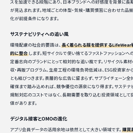
スを加速できる段階にあり、日本ブランドへの好感度を背景に長
が見込まれます。地域ごとの体型・気候・購買慣習に合わせた品
化が前提条件になります。
サステナビリティへの追い風
環境配慮の社会的要請は、
長く着られる服を提供するLifeWea
的に整合
します。短サイクルで使い捨てるファストファッションへ
定番志向のブランドにとって相対的な追い風です。リサイクル素材
収・再販プログラム、生産工程の環境負荷低減は、ESG投資家か
とも結びつきます。表層的な広告に留まらず、サプライチェーン全
確保まで踏み込めれば、競争優位の源泉になり得ます。サステナ
規制対応のコストではなく、長期需要を取り込む投資領域として
値があります。
デジタル接客とOMOの進化
アプリ会員データの活用余地は依然として大きい領域です。
購買