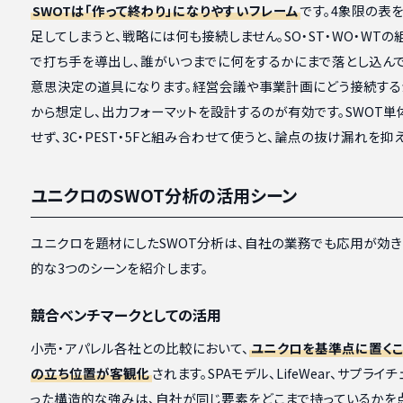
SWOTは「作って終わり」になりやすいフレーム
です。4象限の表
足してしまうと、戦略には何も接続しません。SO・ST・WO・WT
で打ち手を導出し、誰がいつまでに何をするかにまで落とし込んで
意思決定の道具になります。経営会議や事業計画にどう接続する
から想定し、出力フォーマットを設計するのが有効です。SWOT単
せず、3C・PEST・5Fと組み合わせて使うと、論点の抜け漏れを抑
ユニクロのSWOT分析の活用シーン
ユニクロを題材にしたSWOT分析は、自社の業務でも応用が効き
的な3つのシーンを紹介します。
競合ベンチマークとしての活用
小売・アパレル各社との比較において、
ユニクロを基準点に置く
の立ち位置が客観化
されます。SPAモデル、LifeWear、サプライ
った構造的な強みは、自社が同じ要素をどこまで持っているかを