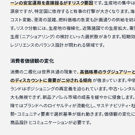
ーンの安定運用を直接揺るがすリスク要因
です。生産地の集中
源泉ですが、特定国に依存すると有事の打撃が大きくなります。
コスト変動、港湾の混雑、燃料価格の急変も計画通りの供給を妨
す。リスク分散には、生産地の複線化、近隣諸国での生産拡大、需
生産（ニアショアリング）の検討といった選択肢があります。短期
レジリエンスのバランス設計が問われる領域です。
消費者価値観の変化
消費の二極化は世界共通の現象で、
高価格帯のラグジュアリー
のディスカウントに需要が二分される傾向
が強まっています。中
ランドはポジショニングの再定義を迫られています。中古・レンタ
大も無視できず、新品アパレル市場の成長を緩やかに侵食します。
降ではブランドへのロイヤルティが流動化し、サステナビリティ・
勢・コミュニティ要素で選択基準が揺れ動きます。価値観の変化
商品設計とコミュニケーションが必要です。