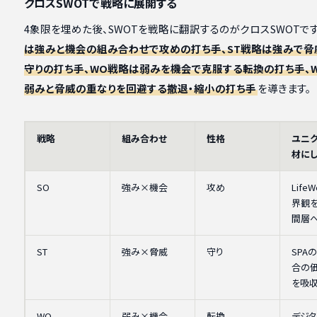
クロスSWOTで戦略に展開する
4象限を埋めた後、SWOTを戦略に翻訳するのがクロスSWOTです
は強みと機会の組み合わせで攻めの打ち手、ST戦略は強みで脅
守りの打ち手、WO戦略は弱みを機会で克服する転換の打ち手、
弱みと脅威の重なりを回避する撤退・縮小の打ち手
を導きます。
戦略
組み合わせ
性格
ユニ
材に
SO
強み×機会
攻め
Life
界観
間層
ST
強み×脅威
守り
SPA
合の
を吸
WO
弱み×機会
転換
デジ