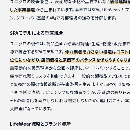
ユニクロの競争優位は、表面的な価格や品質ではなく
価値連鎖
した事業構造
から生まれています。本章ではSPA、LifeWear、サ
ン、グローバル基盤の4軸で内部環境の強みを分解します。
SPAモデルによる垂直統合
ユニクロの根幹は、商品企画から素材調達・生産・物流・販売ま
導で統合するSPAモデルです。
仲介業者を介さない構造はコスト
位性につながり、店頭価格と原価率のバランスを保ちやすくなり
需要動向を販売現場から企画へ即座にフィードバックすることで
庫や売れ残りリスクを抑制できます。一般的な卸売型アパレルで
と販売地の間の情報遮断が在庫滞留を生みますが、SPAでは販
企画判断に直結します。シンプルな構造ですが、品番数の絞り込
ットの最適化を両立しなければ機能しないため、運用力こそが本
入障壁になっています。
LifeWear戦略とブランド資産