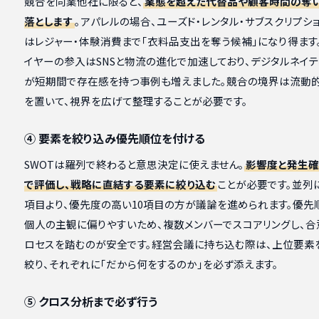
競合を同業他社に限ると、
業態を超えた代替品や顧客時間の奪
落とします
。アパレルの場合、ユーズド・レンタル・サブスクリプショ
はレジャー・体験消費まで「衣料品支出を奪う候補」になり得ます
イヤーの参入はSNSと物流の進化で加速しており、デジタルネイ
が短期間で存在感を持つ事例も増えました。競合の境界は流動
を置いて、視界を広げて整理することが必要です。
④ 要素を絞り込み優先順位を付ける
SWOTは羅列で終わると意思決定に使えません。
影響度と発生
で評価し、戦略に直結する要素に絞り込む
ことが必要です。並列
項目より、優先度の高い10項目の方が議論を進められます。優先
個人の主観に偏りやすいため、複数メンバーでスコアリングし、合
ロセスを踏むのが安全です。経営会議に持ち込む際は、上位要素を
絞り、それぞれに「だから何をするのか」を必ず添えます。
⑤ クロス分析まで必ず行う