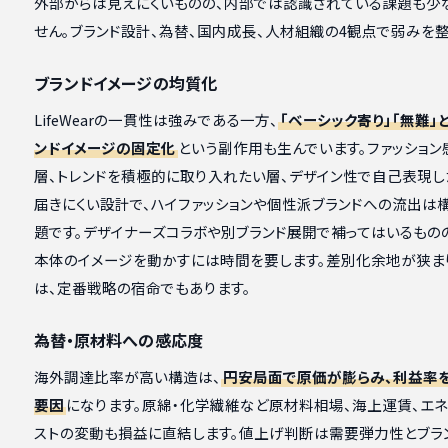
外部からは見えにくいものの、内部では認識されている課題も少
せん。ブランド設計、為替、国内成長、人材組織の4観点で弱みを整
ブランドイメージの均質化
LifeWearの一貫性は強みである一方、
「ベーシック寄り」「無難」
ンドイメージの固定化
という副作用も生んでいます。ファッション
層、トレンドを積極的に取り入れたい層、デザイン性で自己表現し
届きにくい設計で、ハイファッションや個性派ブランドへの流出は
題です。デザイナーズコラボや別ブランド展開で補ってはいるものの
本体のイメージを動かすには時間を要します。差別化余地が狭ま
は、定番戦略の宿命でもあります。
為替・原材料への感応度
海外調達比率が高い構造は、
円安局面で原価が膨らみ、利益率
要因
になります。原綿・化学繊維など原材料相場、海上運賃、エ
ストの変動も損益に直結します。値上げ判断は需要弾力性とブラ