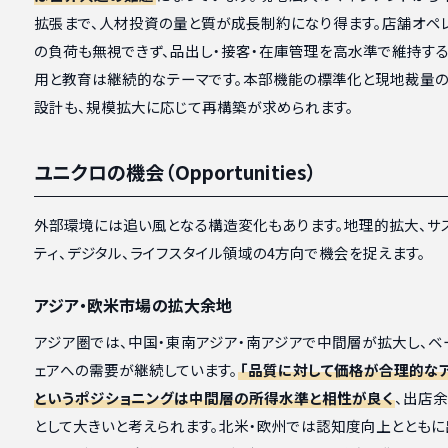
拡張まで、人材投資の量と質が成長制約になり得ます。店舗オペ
の負荷も無視できず、品出し・接客・在庫管理を高水準で維持す
用と教育は継続的なテーマです。本部機能の標準化と現地裁量の
設計も、規模拡大に応じて再構築が求められます。
ユニクロの機会（Opportunities）
外部環境には追い風となる構造変化もあります。地理的拡大、サ
ティ、デジタル、ライフスタイル領域の4方向で機会を捉えます。
アジア・欧米市場の拡大余地
アジア圏では、中国・東南アジア・南アジアで中間層が拡大し、ベ
ェアへの需要が継続しています。
「品質に対して価格が合理的な
というポジショニングは中間層の所得水準と相性が良く
、出店
として大きいと考えられます。北米・欧州では認知度向上ととも