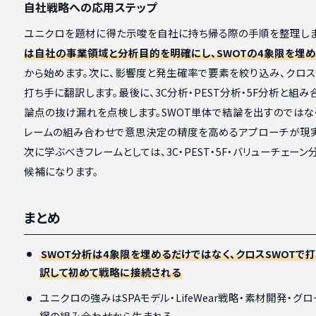
自社戦略への応用ステップ
ユニクロを題材に得た示唆を自社に持ち帰る際の手順を整理しま
は自社の事業領域と分析目的を明確にし、SWOTの4象限を埋
から始めます。次に、影響度と発生確率で要素を絞り込み、クロス
打ち手に翻訳します。最後に、3C分析・PEST分析・5F分析と組み
論点の抜け漏れを点検します。SWOT単体で結論を出すのではな
レームの組み合わせで意思決定の精度を高めるアプローチが現実
次に学ぶべきフレームとしては、3C・PEST・5F・バリューチェー
候補になります。
まとめ
SWOT分析は4象限を埋めるだけではなく、クロスSWOTで
訳して初めて戦略に接続される
ユニクロの強みはSPAモデル・LifeWear戦略・素材開発・グ
網の組み合わせから生まれる