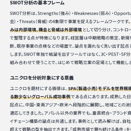
SWOT分析の基本フレーム
SWOT分析は、Strengths（強み）・Weaknesses（弱み）・Opportu
会）・Threats（脅威）の4象限で事業を捉えるフレームワークです。
みは内部環境、機会と脅威は外部環境
として切り分け、コントロ
で整理する点が特徴になります。経営層は中期戦略の策定、新規
断、既存事業の点検などの場面で、論点を漏れなく洗い出す起点
します。SWOT単独で結論を出すツールではなく、3C・PEST・5F
組み合わせて使うことで、はじめて戦略立案の足場として機能しま
ユニクロを分析対象にする意義
ユニクロを題材にする価値は、
SPA（製造小売）モデルを世界規
る数少ないグローバル成功事例
である点にあります。成熟した
起点に、中国・東南アジア・欧米へ段階的に展開し、地域ごとの消
適応してきました。アパレル以外の業界でも、垂直統合・ブランド資
イチェーン構築の論点は共通します。事例として読み解けば、自
超えて戦略の型を抽出できます。「成熟市場で勝ち続ける条件」を