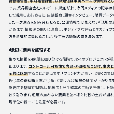
統合報告書、中期経営計画、決算短信は事実ベースの情報源と
です。業界調査会社のレポート、政府統計、専門メディアの記事は
して活用します。さらに、店舗観察、顧客インタビュー、購買デー
った一次調査を組み合わせると、公開情報では見えない「現場の
かめます。情報源の偏りに注意し、ポジティブな評価とネガティブ
方を意識的に集めることが、後工程の議論の質を決めます。
4象限に要素を整理する
集めた情報を4象限に振り分ける段階で、多くのプロジェクトが
止まります。
コントロール可能性で内部・外部を切り分け、事実
示的に区別
することが要点です。「ブランド力が高い」と書くのでは
近◯年の継続購入率が◯%」と書ければ議論の精度が上がります
重要度を整理する際は、影響度と発生確率の二軸で評価し、上位
絞り込みます。粒度の揃わない要素を並べると比較の土台が崩れ
現単位の統一にも注意が必要です。