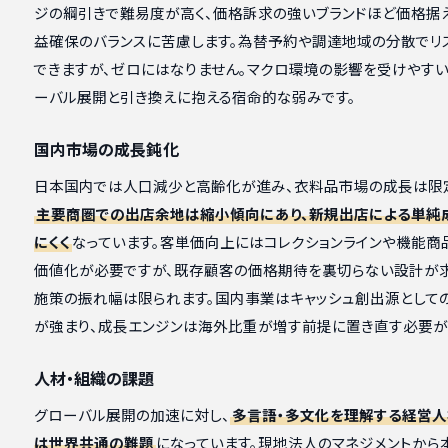
ジの綱引きで難易度が高く、価格訴求の強いブランドほど価格据
益確保のバランスに苦慮します。為替予約や調達地域の分散でリ
できますが、ゼロにはなりません。マクロ環境の影響を受けやすい
ーバル展開と引き換えに抱える宿命的な弱みです。
国内市場の成長鈍化
日本国内では人口減少と高齢化が進み、衣料品市場の成長は限
主要商圏での出店余地は縮小傾向にあり、新規出店による単純
にくく
なっています。客単価向上にはコレクションラインや機能商
価値化が必要ですが、既存顧客の価格期待を裏切らない設計が求
施策の振れ幅は限られます。国内事業はキャッシュ創出源として
が強まり、成長エンジンは海外比重が増す前提に置き直す必要が
人材・組織の課題
グローバル展開の加速に対し、
多言語・多文化を理解する経営
は世界共通の難題
になっています。現地法人のマネジメントから