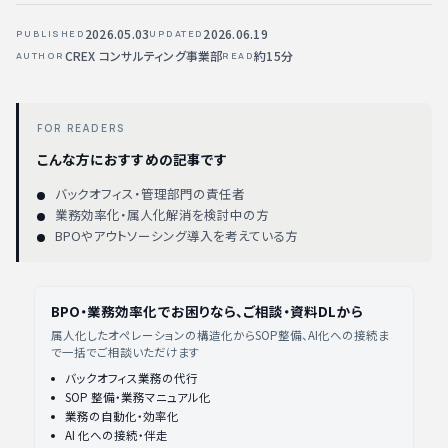
2026.05.03
2026.06.19
PUBLISHED
UPDATED
CREX コンサルティング事業部
約15分
AUTHOR
READ
FOR READERS
こんな方におすすめの記事です
バックオフィス・管理部門の責任者
業務効率化・属人化解消を検討中の方
BPOやアウトソーシング導入を考えている方
BPO・業務効率化でお困りなら、ご相談・資料DLから
属人化したオペレーションの構造化からSOP整備、AI化への接続ま
で一括でご相談いただけます
バックオフィス業務の代行
SOP 整備・業務マニュアル化
業務の自動化・効率化
AI 化への接続・伴走