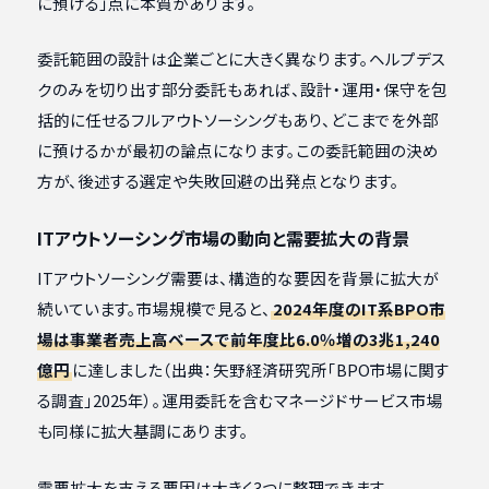
に預ける」点に本質があります。
委託範囲の設計は企業ごとに大きく異なります。ヘルプデス
クのみを切り出す部分委託もあれば、設計・運用・保守を包
括的に任せるフルアウトソーシングもあり、どこまでを外部
に預けるかが最初の論点になります。この委託範囲の決め
方が、後述する選定や失敗回避の出発点となります。
ITアウトソーシング市場の動向と需要拡大の背景
ITアウトソーシング需要は、構造的な要因を背景に拡大が
続いています。市場規模で見ると、
2024年度のIT系BPO市
場は事業者売上高ベースで前年度比6.0％増の3兆1,240
億円
に達しました（出典：矢野経済研究所「BPO市場に関す
る調査」2025年）。運用委託を含むマネージドサービス市場
も同様に拡大基調にあります。
需要拡大を支える要因は大きく3つに整理できます。