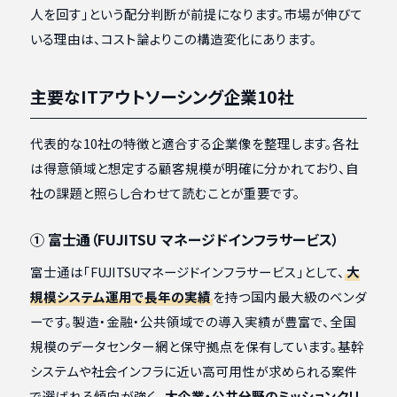
人を回す」という配分判断が前提になります。市場が伸びて
いる理由は、コスト論よりこの構造変化にあります。
主要なITアウトソーシング企業10社
代表的な10社の特徴と適合する企業像を整理します。各社
は得意領域と想定する顧客規模が明確に分かれており、自
社の課題と照らし合わせて読むことが重要です。
① 富士通（FUJITSU マネージドインフラサービス）
富士通は「FUJITSUマネージドインフラサービス」として、
大
規模システム運用で長年の実績
を持つ国内最大級のベンダ
ーです。製造・金融・公共領域での導入実績が豊富で、全国
規模のデータセンター網と保守拠点を保有しています。基幹
システムや社会インフラに近い高可用性が求められる案件
で選ばれる傾向が強く、
大企業・公共分野のミッションクリ