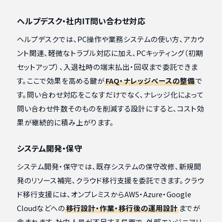
ヘルプデスク・社内IT問い合わせ対応
ヘルプデスクでは、PC操作や業務システムの使い方、アカウ
ント関連、軽微なトラブル対応に加え、PCキッティング（初期
セットアップ）、入退社時の端末払出・回収まで委託できま
す。ここで効果を高める鍵が
FAQ・ナレッジベースの整備
で
す。問い合わせ対応をこなすだけでなく、ナレッジ化によって
問い合わせ件数そのものを削減する設計にすると、コスト効
果が継続的に積み上がります。
システム開発・保守
システム開発・保守では、既存システムの保守改修、新規開
発のリソース補完、クラウド移行支援を委託できます。クラウ
ド移行支援には、オンプレミスからAWS・Azure・Google
Cloudなどへの
移行設計・作業・移行後の運用設計
までが
含まれます。社内人員が不足する局面で、外部エンジニアリ