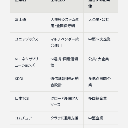
像
富士通
大規模システム運
大企業・公共
用・全国保守網
ユニアデックス
マルチベンダー統
中堅〜大企業
合運用
NECネクサソリ
SI連携・国産信頼
公共・大企業
ューションズ
性
KDDI
通信基盤連動・統
多拠点展開企
合設計
業
日本TCS
グローバル開発リ
多国籍企業
ソース
コムチュア
クラウド運用支援
中堅企業