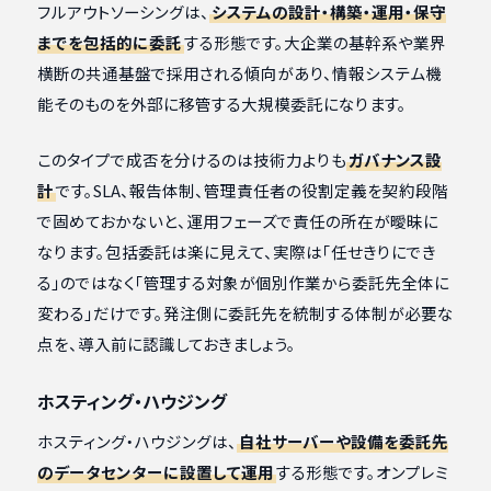
フルアウトソーシングは、
システムの設計・構築・運用・保守
までを包括的に委託
する形態です。大企業の基幹系や業界
横断の共通基盤で採用される傾向があり、情報システム機
能そのものを外部に移管する大規模委託になります。
このタイプで成否を分けるのは技術力よりも
ガバナンス設
計
です。SLA、報告体制、管理責任者の役割定義を契約段階
で固めておかないと、運用フェーズで責任の所在が曖昧に
なります。包括委託は楽に見えて、実際は「任せきりにでき
る」のではなく「管理する対象が個別作業から委託先全体に
変わる」だけです。発注側に委託先を統制する体制が必要な
点を、導入前に認識しておきましょう。
ホスティング・ハウジング
ホスティング・ハウジングは、
自社サーバーや設備を委託先
のデータセンターに設置して運用
する形態です。オンプレミ