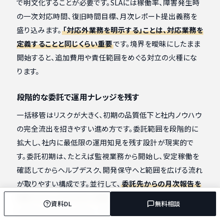
で明文化することが必要です。SLAには稼働率、障害発生時
の一次対応時間、復旧時間目標、月次レポート提出義務を
盛り込みます。
「対応外業務を明示する」ことは、対応業務を
定義することと同じくらい重要
です。境界を曖昧にしたまま
開始すると、追加費用や責任範囲をめぐる対立の火種にな
ります。
段階的な委託で運用ナレッジを残す
一括移管はリスクが大きく、初期の品質低下と社内ノウハウ
の完全流出を招きやすい進め方です。委託範囲を段階的に
拡大し、社内に最低限の運用知見を残す設計が現実的で
す。委託初期は、たとえば監視業務から開始し、安定稼働を
確認してからヘルプデスク、開発保守へと範囲を広げる流れ
が取りやすい構成です。並行して、
委託先からの月次報告を
理解できる人材を社内に配置
しておくと、ブラックボックス
資料DL
無料相談
化を抑えられます。社内に「読み解ける人」が一人もいない