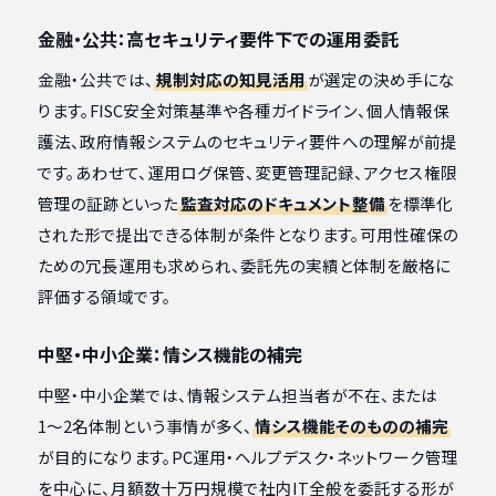
金融・公共：高セキュリティ要件下での運用委託
金融・公共では、
規制対応の知見活用
が選定の決め手にな
ります。FISC安全対策基準や各種ガイドライン、個人情報保
護法、政府情報システムのセキュリティ要件への理解が前提
です。あわせて、運用ログ保管、変更管理記録、アクセス権限
管理の証跡といった
監査対応のドキュメント整備
を標準化
された形で提出できる体制が条件となります。可用性確保の
ための冗長運用も求められ、委託先の実績と体制を厳格に
評価する領域です。
中堅・中小企業：情シス機能の補完
中堅・中小企業では、情報システム担当者が不在、または
1〜2名体制という事情が多く、
情シス機能そのものの補完
が目的になります。PC運用・ヘルプデスク・ネットワーク管理
を中心に、月額数十万円規模で社内IT全般を委託する形が