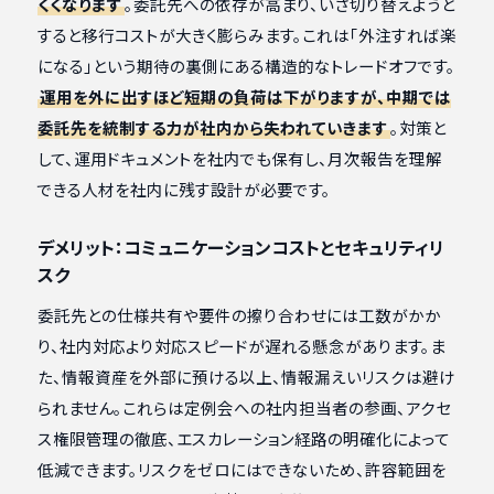
くくなります
。委託先への依存が高まり、いざ切り替えようと
すると移行コストが大きく膨らみます。これは「外注すれば楽
になる」という期待の裏側にある構造的なトレードオフです。
運用を外に出すほど短期の負荷は下がりますが、中期では
委託先を統制する力が社内から失われていきます
。対策と
して、運用ドキュメントを社内でも保有し、月次報告を理解
できる人材を社内に残す設計が必要です。
デメリット：コミュニケーションコストとセキュリティリ
スク
委託先との仕様共有や要件の擦り合わせには工数がかか
り、社内対応より対応スピードが遅れる懸念があります。ま
た、情報資産を外部に預ける以上、情報漏えいリスクは避け
られません。これらは定例会への社内担当者の参画、アクセ
ス権限管理の徹底、エスカレーション経路の明確化によって
低減できます。リスクをゼロにはできないため、許容範囲を