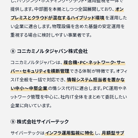
し、ハウジング・ホスティング・クラウド・運用監視を一体で
提供します。中部圏を本拠としつつ全国展開しており、
オン
プレミスとクラウドが混在するハイブリッド環境
を運用した
い企業に適合します。物理設備を含めた基盤の安定運用を
重視する場合に検討しやすい事業者です。
⑧ コニカミノルタジャパン株式会社
コニカミノルタジャパンは、
複合機・PC・ネットワーク・サー
バー・セキュリティを横断管理
できる体制が特徴です。オフィ
スIT全般を一括で対応でき、
情報システム担当者を置かな
い中小〜中堅企業
の情シス代行に適合します。PC運用やネ
ットワーク管理を中心に、社内IT全体をまとめて委託したい
企業に向いています。
⑨ 株式会社サイバーテック
サイバーテックは
インフラ運用監視に特化
し、
月額型サブ