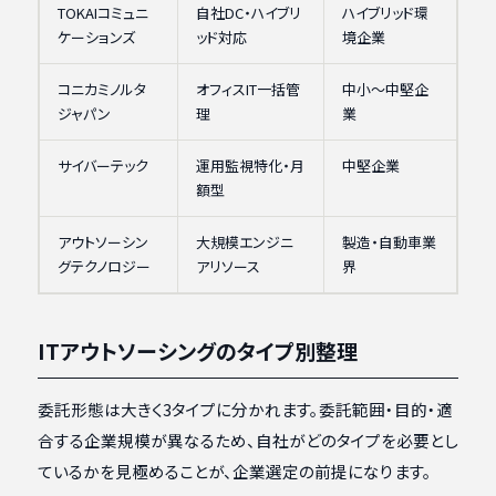
TOKAIコミュニ
自社DC・ハイブリ
ハイブリッド環
ケーションズ
ッド対応
境企業
コニカミノルタ
オフィスIT一括管
中小〜中堅企
ジャパン
理
業
サイバーテック
運用監視特化・月
中堅企業
額型
アウトソーシン
大規模エンジニ
製造・自動車業
グテクノロジー
アリソース
界
ITアウトソーシングのタイプ別整理
委託形態は大きく3タイプに分かれます。委託範囲・目的・適
合する企業規模が異なるため、自社がどのタイプを必要とし
ているかを見極めることが、企業選定の前提になります。