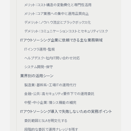
メリット：コスト構造の変動費化と専門性活用
メリット：コア業務への集中と運用品質向上
デメリット：ノウハウ流出とブラックボックス化
デメリット：コミュニケーションコストとセキュリティリスク
ITアウトソーシング企業に依頼できる主な業務領域
ITインフラ運用・監視
ヘルプデスク・社内IT問い合わせ対応
システム開発・保守
業界別の活用シーン
製造業：基幹系・工場ITの運用代行
金融・公共：高セキュリティ要件下での運用委託
中堅・中小企業：情シス機能の補完
ITアウトソーシング導入で失敗しないための実務ポイント
委託範囲とSLAを明文化する
段階的な委託で運用ナレッジを残す