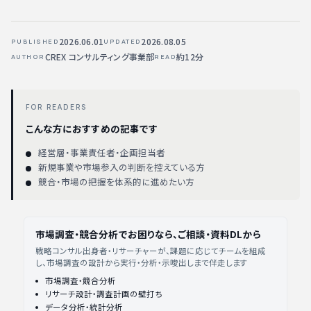
2026.06.01
2026.08.05
PUBLISHED
UPDATED
CREX コンサルティング事業部
約12分
AUTHOR
READ
FOR READERS
こんな方におすすめの記事です
経営層・事業責任者・企画担当者
新規事業や市場参入の判断を控えている方
競合・市場の把握を体系的に進めたい方
市場調査・競合分析でお困りなら、ご相談・資料DLから
戦略コンサル出身者・リサーチャーが、課題に応じてチームを組成
し、市場調査の設計から実行・分析・示唆出しまで伴走します
市場調査・競合分析
リサーチ設計・調査計画の壁打ち
データ分析・統計分析