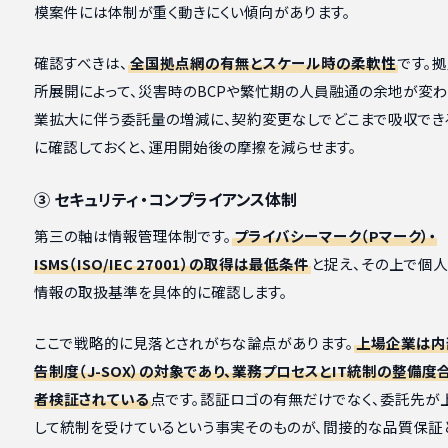
模案件には体制が重く動きにくい傾向があります。
確認すべきは、
全国拠点網の有無とスケール時の柔軟性
です。
所展開によって、災害時のBCPや繁忙期の人員融通の余地が変わ
業拡大に伴う委託量の増減に、契約変更なしでどこまで吸収でき
に確認しておくと、運用開始後の摩擦を減らせます。
③ セキュリティ・コンプライアンス体制
第三の軸は情報管理体制です。
プライバシーマーク（Pマーク）・
ISMS（ISO/IEC 27001）の取得は最低条件
と捉え、その上で個人
情報の取扱基準を具体的に確認します。
ここで戦略的に見落とされがちな論点があります。
上場企業は内
告制度（J-SOX）の対象であり、業務プロセスとIT統制の整備度
者検証されている
点です。認証ロゴの有無だけでなく、委託先が
して統制を受けているという事実そのものが、間接的な品質保証