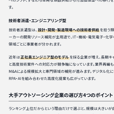
す。
技術者派遣・エンジニアリング型
技術者派遣型は、
設計・開発・製造現場への技術者供給
を担う類
ーカーの開発リソース補完が主用途で、IT・機械・電気電子・化
領域ごとに事業者が分かれます。
近年は
正社員エンジニア型のモデル
を採る企業が増え、長期キ
と高度技術案件への対応力が競争軸になっています。業界再編も
M&Aによる規模拡大と専門領域の補完が進みます。デジタル化に
RPA・AIを組み合わせた高度化提案も広がっています。
大手アウトソーシング企業の選び方4つのポイント
ランキング上位だからという理由だけで選ぶと、規模は大きいが