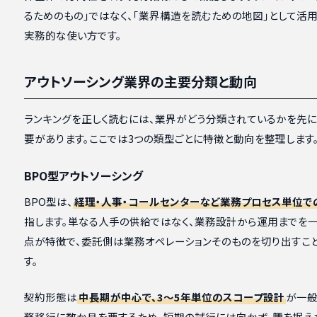
るためのもの」ではなく、「業界構造を読むための地図」として活
実務的な使い方です。
アウトソーシング業界の主要分類と動向
ランキングを正しく読むには、業界がどう分類されているかを先に
要があります。ここでは3つの類型ごとに特徴と動向を整理します
BPO型アウトソーシング
BPO型は、
経理・人事・コールセンターなど業務プロセス単位で
指します。単なる人手の供給ではなく、業務設計から運用までを
点が特徴で、委託側は業務オペレーションそのものを切り出すこ
す。
契約形態は
中長期が中心で、3〜5年単位のスコープ設計
が一般
務移行に数か月を要するため、短期の試行には向かず、腰を据え