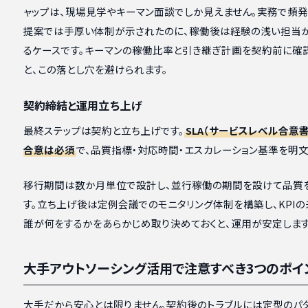
ャップは、現場見学やキーマン面談でしか見えません。実務で頻発
提案では手厚い体制が示されたのに、稼働後は経験の浅い担当
るケースです。キーマンの稼働比率と引き継ぎ計画を契約前に確
と、この落とし穴を避けられます。
契約締結と運用立ち上げ
最終ステップは契約と立ち上げです。
SLA（サービスレベル合意書）
合意は必須
で、品質指標・対応時間・エスカレーション基準を明文
移行期間は数か月単位で設計し、並行稼働の期間を設けて品質
す。立ち上げ後は定例会議でのモニタリング体制を構築し、KPI
誰が何をするかをあらかじめ取り決めておくと、運用が安定します
大手アウトソーシング活用で注意すべき3つのポイ
大手だから安心とは限りません。契約後のトラブルには定型のパ