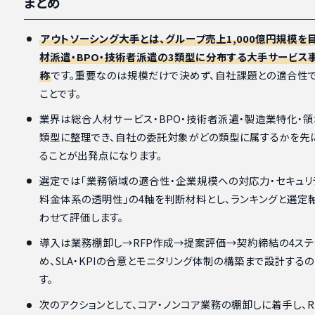
まとめ
アウトソーシング大手とは、グループ売上1,000億円規模を
材派遣・BPO・技術者派遣の3類型に分布する大手サービス
称
です。重要なのは規模だけで決めず、自社課題との適合性
ことです。
業界は総合人材サービス・BPO・技術者派遣・製造業特化・領
類型に整理でき、自社の委託対象がどの類型に属するかを先
ることが出発点になります。
選定では「業務領域の適合性・企業規模への対応力・セキュリ
料金体系の透明性」の4軸を判断材料とし、ランキングと選定
わせて評価します。
導入は業務棚卸し→RFP作成→提案評価→契約締結の4ステ
め、SLA・KPIの合意とモニタリング体制の構築まで設計する
す。
次のアクションとして、コア・ノンコア業務の棚卸しに着手し、R