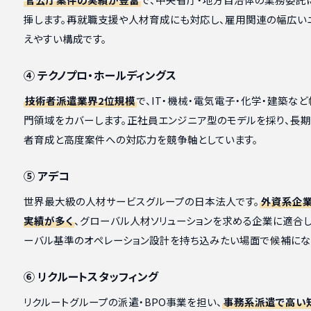
揮します。再就職支援や人材育成にも対応し、雇用関連の幅広い
えやすい構成です。
④ テクノプロ・ホールディングス
技術者派遣業界2位規模
で、IT・機械・電気電子・化学・建築な
門領域をカバーします。正社員エンジニア型のモデルを採り、長
者育成と高度案件への対応力を競争軸としています。
⑤ アデコ
世界最大級の人材サービスグループの日本法人です。
外資系企
実績が多く
、グローバル人材ソリューションを求める企業に適合し
ーバル基準のオペレーション設計を持ち込みたい場面で候補にな
⑥ リクルートスタッフィング
リクルートグループの派遣・BPO事業を担い、
事務系派遣で高い