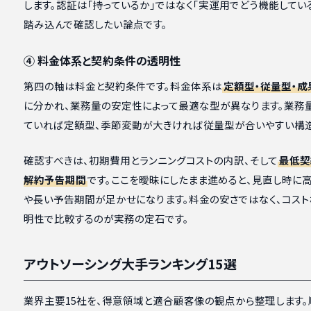
します。認証は「持っているか」ではなく「実運用でどう機能してい
踏み込んで確認したい論点です。
④ 料金体系と契約条件の透明性
第四の軸は料金と契約条件です。料金体系は
定額型・従量型・成
に分かれ、業務量の安定性によって最適な型が異なります。業務
ていれば定額型、季節変動が大きければ従量型が合いやすい構造
確認すべきは、初期費用とランニングコストの内訳、そして
最低契
解約予告期間
です。ここを曖昧にしたまま進めると、見直し時に
や長い予告期間が足かせになります。料金の安さではなく、コス
明性で比較するのが実務の定石です。
アウトソーシング大手ランキング15選
業界主要15社を、得意領域と適合顧客像の観点から整理します