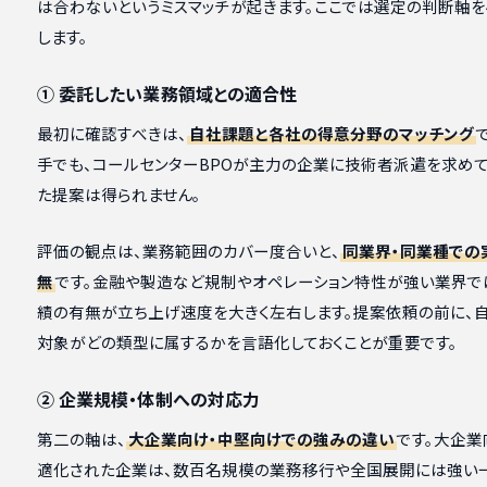
は合わないというミスマッチが起きます。ここでは選定の判断軸を
します。
① 委託したい業務領域との適合性
最初に確認すべきは、
自社課題と各社の得意分野のマッチング
手でも、コールセンターBPOが主力の企業に技術者派遣を求め
た提案は得られません。
評価の観点は、業務範囲のカバー度合いと、
同業界・同業種での
無
です。金融や製造など規制やオペレーション特性が強い業界で
績の有無が立ち上げ速度を大きく左右します。提案依頼の前に、
対象がどの類型に属するかを言語化しておくことが重要です。
② 企業規模・体制への対応力
第二の軸は、
大企業向け・中堅向けでの強みの違い
です。大企業
適化された企業は、数百名規模の業務移行や全国展開には強い