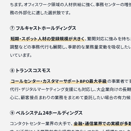
ちます。オフィスワーク領域の人材供給に強く、事務センターの増
務の外部化に適した選択肢です。
⑦ フルキャストホールディングス
短期・スポット人材の登録規模が大きく
、繁閑対応に強みを持ち
調整などの事務代行も展開し、季節的な業務量変動を吸収した
いています。
⑧ トランスコスモス
コールセンター・カスタマーサポートBPO最大手級
の事業者です
代行・デジタルマーケティング支援にも対応し、大企業向けの長
心に、顧客接点まわりの業務をまとめて委託したい場合の有力候
⑨ ベルシステム24ホールディングス
コンタクトセンター業界の大手で、
金融・通信業界での実績が多