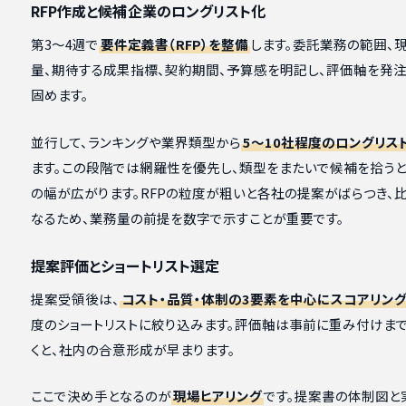
RFP作成と候補企業のロングリスト化
第3〜4週で
要件定義書（RFP）を整備
します。委託業務の範囲、
量、期待する成果指標、契約期間、予算感を明記し、評価軸を発
固めます。
並行して、ランキングや業界類型から
5〜10社程度のロングリス
ます。この段階では網羅性を優先し、類型をまたいで候補を拾うと
の幅が広がります。RFPの粒度が粗いと各社の提案がばらつき、
なるため、業務量の前提を数字で示すことが重要です。
提案評価とショートリスト選定
提案受領後は、
コスト・品質・体制の3要素を中心にスコアリン
度のショートリストに絞り込みます。評価軸は事前に重み付けま
くと、社内の合意形成が早まります。
ここで決め手となるのが
現場ヒアリング
です。提案書の体制図と