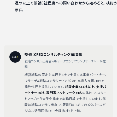
進めた上で候補3社程度への問い合わせから始めると、検討
ます。
監修：CREXコンサルティング 編集部
戦略コンサル出身者・AI/データエンジニア・リサーチャーが在
籍
経営戦略の策定と実行を1社で支援する事業パートナー。
リサーチ&戦略コンサルティング、AI・DX導入支援、BPO・
業務代行を提供しています。
相談企業531社以上、支援パ
ートナー45社、専門家ネットワーク74名
の体制で、スター
トアップから大手企業まで実務目線で支援しています。代
表は戦略コンサル出身で、著書『はじめてのメタバースビ
ジネス活用図鑑』（中央経済社）を上梓。