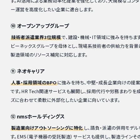
す。AI活用による業務効率化提案を強化しており、大規模なコンタ
ー運営を高度化したい企業に適合します。
⑩ オープンアップグループ
技術者派遣業界3位規模
で、建設・機械・IT領域に強みを持ちま
ビーネックスグループを母体とし、現場系技術者の供給力を背景に
製造領域のリソース補完に対応します。
⑪ ネオキャリア
人事・採用領域のBPO
に強みを持ち、中堅・成長企業向けの提
です。HR Tech関連サービスも展開し、採用代行や労務まわりを
ズに合わせて柔軟に外部化したい企業に向いています。
⑫ nmsホールディングス
製造業向けアウトソーシングに特化
し、請負・派遣の併用モデル
す。EMS（電子機器の受託製造）サービスも提供し、製造ラインそ