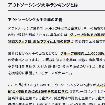
アウトソーシング大手ランキングとは
アウトソーシング大手企業の定義
アウトソーシング業界で「大手」と呼ばれる企業は、単一の指標で
の軸で輪郭が形成されます。具体的には、
グループ全体での連結
登録スタッフ数、東証プライム上場の有無
が代表的な区分軸です
業界における大手の目安としては、
グループ連結売上1,000億
の分水嶺となります。この規模に達する企業は、複数の事業領域
株会社体制を採り、人材派遣・BPO・技術者派遣のいずれか、あ
を横断的に展開しているケースが大半です。
ここで押さえておきたいのは、アウトソーシングという括りが
人材
BPO・技術者派遣の3類型を広義に含む
点です。一口に大手と言
務系派遣を主軸とする企業と、製造現場の請負を主軸とする企業
価値も適合顧客も大きく異なります。ランキングを読む際は、まず