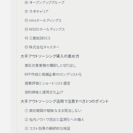
⑩ オープンアップグループ
⑪ ネオキャリア
⑫ nmsホールディングス
⑬ NISSOホールディングス
⑭ 三菱総研DCS
⑮ 株式会社キャスター
大手アウトソーシング導入の進め方
委託対象業務の棚卸しと切り出し
RFP作成と候補企業のロングリスト化
提案評価とショートリスト選定
契約締結と運用立ち上げ
大手アウトソーシング活用で注意すべき3つのポイント
① 委託範囲が曖昧なまま発注しない
② 社内ノウハウ流出と空洞化への備え
③ コスト効果の継続的な検証