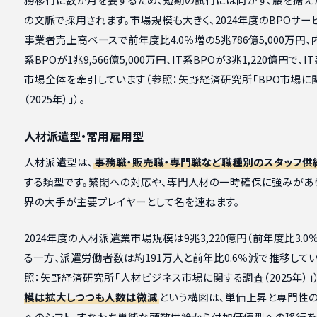
の文脈で採用されます。市場規模も大きく、2024年度のBPOサ
事業者売上高ベースで前年度比4.0％増の5兆786億5,000万円、
系BPOが1兆9,566億5,000万円、IT系BPOが3兆1,220億円で、
市場全体を牽引しています（参照：矢野経済研究所「BPO市場に
（2025年）」）。
人材派遣型・常用雇用型
人材派遣型は、
事務職・販売職・専門職など職種別のスタッフ供
する類型です。繁閑への対応や、専門人材の一時確保に強みがあ
界の大手が主要プレイヤーとして名を連ねます。
2024年度の人材派遣業市場規模は9兆3,220億円（前年度比3.0
る一方、派遣労働者数は約191万人と前年比0.6％減で推移して
照：矢野経済研究所「人材ビジネス市場に関する調査（2025年）」）
模は拡大しつつも人数は微減
という構図は、単価上昇と専門性
へのシフト、すなわち単純な頭数供給から付加価値型への移行を