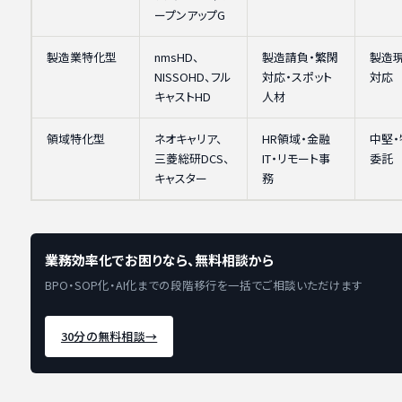
ープンアップG
製造業特化型
nmsHD、
製造請負・繁閑
製造
NISSOHD、フル
対応・スポット
対応
キャストHD
人材
領域特化型
ネオキャリア、
HR領域・金融
中堅
三菱総研DCS、
IT・リモート事
委託
キャスター
務
業務効率化でお困りなら、無料相談から
BPO・SOP化・AI化までの段階移行を一括でご相談いただけます
30分の無料相談
→