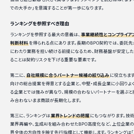
での大手か」を意識することが第一歩になります。
ランキングを参照すべき理由
ランキングを参照する最大の意義は、
事業継続性とコンプライア
判断材料
を得られる点にあります。長期のBPO契約では、委託先
にわたり業務を担い続ける前提になるため、財務基盤が安定し
ることは契約リスクを下げる重要な要素です。
第二に、
自社規模に合うパートナー候補の絞り込み
に役立ちま
向けの総合提案を得意とする企業と、中堅・成長企業に小回りよ
る企業とでは強みが異なり、規模の合わないパートナーを選ぶと
み合わないまま商談が長期化します。
第三に、ランキングは
業界トレンドの把握
にもつながります。技
業界再編や、生成AIを組み合わせたBPO高度化など、上位企業
界全体の方向性を映す先行指標として機能します。ランキングは