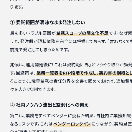
ります。
① 委託範囲が曖昧なまま発注しない
最も多いトラブル要因が
業務スコープの明文化不足
です。なぜ
うと、発注側が現状業務を完全には把握しておらず、「言わなくて
前提で発注してしまうためです。
兆候は、運用開始後に「これは契約範囲外」というやり取りが頻発
す。回避策は、
業務一覧表をRFP段階で作成し、契約書の別紙と
ることです。境界業務の責任分界を文書で固めておけば、追加費
クを大きく抑制できます。
② 社内ノウハウ流出と空洞化への備え
第二は、業務をすべてベンダーに委ねた結果、自社内に業務知識
なるリスクです。これは
ベンダーロックイン
につながり、契約見
化が事実上不可能になります。