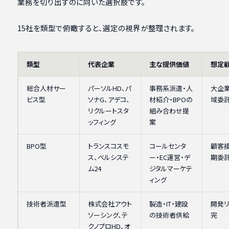
業務を切り出すのに向いた選択肢です。
15社を類型で俯瞰すると、選定の視界が整理されます。
類型
代表企業
主な提供価値
想定
総合人材サー
パーソルHD、パ
事務系派遣・人
大企
ビス型
ソナG、アデコ、
材紹介・BPOの
域委
リクルートスタ
組み合わせ提
ッフィング
案
BPO型
トランスコスモ
コールセンタ
顧客
ス、ベルシステ
ー・EC運営・デ
期委
ム24
ジタルマーケテ
ィング
技術者派遣型
株式会社アウト
製造・IT・建設
開発
ソーシング、テ
の技術者供給
完
クノプロHD、オ