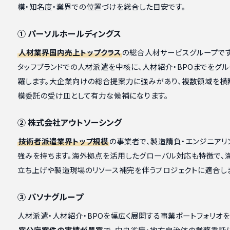
模・知名度・業界での位置づけを総合した目安です。
① パーソルホールディングス
人材業界国内売上トップクラス
の総合人材サービスグループです
タッフブランドでの人材派遣を中核に、人材紹介・BPOまでをグ
羅します。大企業向けの総合提案力に強みがあり、複数領域を横
模委託の受け皿として有力な候補になります。
② 株式会社アウトソーシング
技術者派遣業界トップ規模
の事業者で、製造請負・エンジニアリ
強みを持ちます。海外拠点を活用したグローバル対応も特徴で、
立ち上げや製造現場のリソース補完を伴うプロジェクトに適合し
③ パソナグループ
人材派遣・人材紹介・BPOを幅広く展開する事業ポートフォリオを
官公庁案件の実績が豊富
で、中央省庁・地方自治体の業務委託