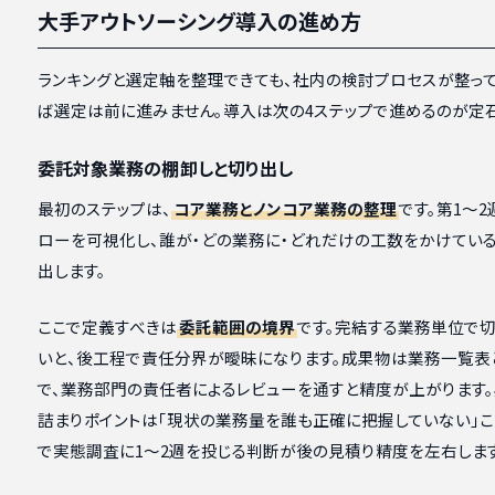
大手アウトソーシング導入の進め方
ランキングと選定軸を整理できても、社内の検討プロセスが整っ
ば選定は前に進みません。導入は次の4ステップで進めるのが定石
委託対象業務の棚卸しと切り出し
最初のステップは、
コア業務とノンコア業務の整理
です。第1〜
ローを可視化し、誰が・どの業務に・どれだけの工数をかけてい
出します。
ここで定義すべきは
委託範囲の境界
です。完結する業務単位で
いと、後工程で責任分界が曖昧になります。成果物は業務一覧表
で、業務部門の責任者によるレビューを通すと精度が上がります
詰まりポイントは「現状の業務量を誰も正確に把握していない」こ
で実態調査に1〜2週を投じる判断が後の見積り精度を左右します