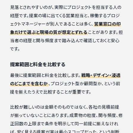
見落とされやすいのが、実際にプロジェクトを担当する人の
経歴です。提案の場に出てくる営業担当と、稼働するプロジ
ェクトマネージャーが別人であることは多く、
営業窓口の印
象だけで選ぶと現場の質が想定とずれる
ことがあります。担
当者の経歴と関与頻度まで踏み込んで確認しておくと安心
です。
提案範囲と料金を比較する
最後に提案範囲と料金を比較します。
戦略・デザイン・浸透
のどこまでを含むか
、プロジェクト型か顧問型か、という前
提を揃えたうえで比較することが重要です。
比較が難しいのは金額そのものではなく、各社の見積前提
が揃っていないことにあります。成果物の粒度、関与頻度、修
正回数の上限まで条件を明示して同一前提に揃えなけれ
ば、安く見える提案が実は最小スコープだった、という判断