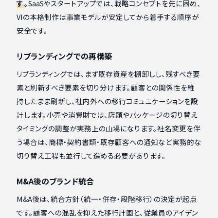
す
。SaaSやスタートアップでは、戦略コンセプトを先に固め、
VIの本格制作は事業モデルが安定してから着手する順序が
安全です。
リブランディングでの再構築
リブランディングでは、まず既存資産を棚卸しし、残すべき要
素と刷新すべき要素を切り分けます。顧客との関係性を維
持したまま刷新し、社内外への移行コミュニケーションを設
計します。小売や消費財では、店頭やパッケージの切り替え
タイミングの調整が実務上の山場になります。社名変更を伴
う場合は、商標・契約書類・既存顧客への通知など実務的な
切り替え工程も並行して進める必要があります。
M&A後のブランド統合
M&A後は、統合方針（統一・併存・段階移行）の決定が起点
です。顧客への混乱を抑えた移行計画と、従業員のアイデン