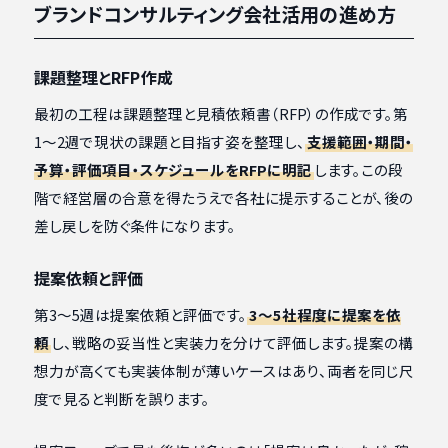
ブランドコンサルティング会社活用の進め方
課題整理とRFP作成
最初の工程は課題整理と見積依頼書（RFP）の作成です。第
1〜2週で現状の課題と目指す姿を整理し、
支援範囲・期間・
予算・評価項目・スケジュールをRFPに明記
します。この段
階で経営層の合意を得たうえで各社に提示することが、後の
差し戻しを防ぐ条件になります。
提案依頼と評価
第3〜5週は提案依頼と評価です。
3〜5社程度に提案を依
頼
し、戦略の妥当性と実装力を分けて評価します。提案の構
想力が高くても実装体制が薄いケースはあり、両者を同じ尺
度で見ると判断を誤ります。