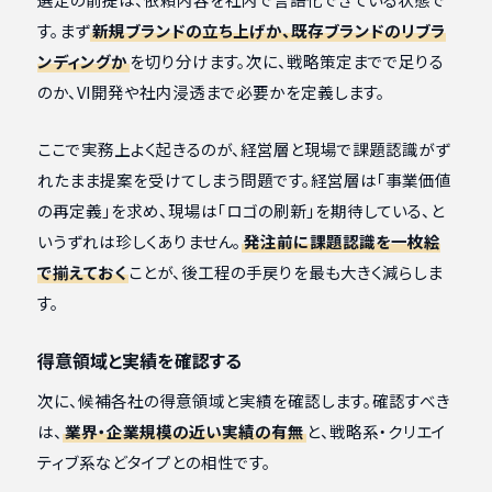
す。まず
新規ブランドの立ち上げか、既存ブランドのリブラ
ンディングか
を切り分けます。次に、戦略策定までで足りる
のか、VI開発や社内浸透まで必要かを定義します。
ここで実務上よく起きるのが、経営層と現場で課題認識がず
れたまま提案を受けてしまう問題です。経営層は「事業価値
の再定義」を求め、現場は「ロゴの刷新」を期待している、と
いうずれは珍しくありません。
発注前に課題認識を一枚絵
で揃えておく
ことが、後工程の手戻りを最も大きく減らしま
す。
得意領域と実績を確認する
次に、候補各社の得意領域と実績を確認します。確認すべき
は、
業界・企業規模の近い実績の有無
と、戦略系・クリエイ
ティブ系などタイプとの相性です。