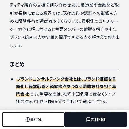
ティティ統合の支援を組み合わせます。製造業や金融など取
引が長期にわたる業界では、既存契約や認証への影響も含
めた段階移行が選ばれやすくなります。買収側のカルチャー
を一方的に押し付けると主要メンバーの離脱を招きやすく、
ブランド統合は人材定着の問題でもある点を押さえておきま
しょう。
まとめ
ブランドコンサルティング会社とは、ブランド価値を言
語化し経営戦略と顧客接点をつなぐ戦略設計を担う専
門会社
です。重要なのは、社名や知名度ではなくタイプ
別の強みと自社課題をすり合わせて選ぶことです。
戦略・実装・浸透のどこに重みを置くかで適した会社は
変わります。課題の切り分けが選定精度を決めます。
資料DL
無料相談