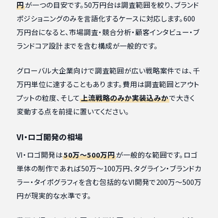
円
が一つの目安です。50万円台は調査範囲を絞り、ブランド
ポジショニングのみを言語化するケースに対応します。600
万円台になると、市場調査・競合分析・顧客インタビュー・ブ
ランドコア設計までを含む構成が一般的です。
グローバル大企業向けで調査範囲が広い戦略案件では、千
万円単位に達することもあります。費用は調査範囲とアウト
プットの粒度、そして
上流戦略のみか実装込みか
で大きく
変動する点を前提に置いてください。
VI・ロゴ開発の相場
VI・ロゴ開発は
50万〜500万円
が一般的な範囲です。ロゴ
単体の制作であれば50万〜100万円、タグライン・ブランドカ
ラー・タイポグラフィを含む包括的なVI開発で200万〜500万
円が現実的な水準です。