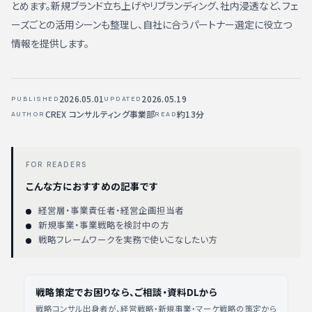
とめます。新規ブランド立ち上げやリブランディング、社内浸透など、フェ
ーズごとの活用シーンも整理し、自社に合うパートナー選定に役立つ
情報を提供します。
2026.05.01
2026.05.19
PUBLISHED
UPDATED
CREX コンサルティング事業部
約13分
AUTHOR
READ
FOR READERS
こんな方におすすめの記事です
経営層・事業責任者・経営企画担当者
新規事業・事業戦略を検討中の方
戦略フレームワークを実務で使いこなしたい方
戦略策定でお困りなら、ご相談・資料DLから
戦略コンサル出身者が、経営戦略・新規事業・マーケ戦略の策定から