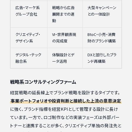
広告・マーケ系
戦略から広告
大型キャンペーン
グループ会社
展開までの連
との一体設計
動
クリエイティブ・
VI・世界観表現
BtoC・小売・消費
デザイン系
の完成度
財のブランド構築
デジタル・テック
体験設計とデ
DXと並行したブラ
融合系
ータ活用
ンド再構築
戦略系コンサルティングファーム
経営戦略の延長線上でブランド戦略を設計するタイプです。
事業ポートフォリオや投資判断と接続した上流の意思決定
に強く、ブランド指標を経営KPIとして管理する設計に長け
ています。一方で、ロゴ制作などの実装フェーズは外部パー
トナーと連携することが多く、クリエイティブ単独の発注先と