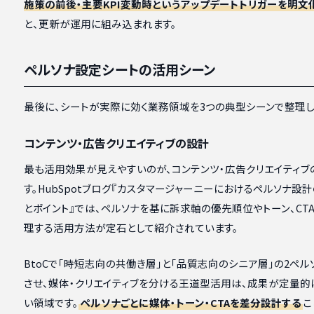
施策の前後・主要KPI変動時というアップデートトリガーを明文
と、更新が運用に組み込まれます。
ペルソナ設定シートの活用シーン
最後に、シートが実際に効く業務領域を3つの典型シーンで整理し
コンテンツ・広告クリエイティブの設計
最も活用効果が見えやすいのが、コンテンツ・広告クリエイティブ
す。HubSpotブログ『カスタマージャーニーにおけるペルソナ設
とポイント』では、ペルソナを基に訴求軸の優先順位やトーン、CT
理する活用方法が定石として紹介されています。
BtoCで「時短志向の共働き層」と「品質志向のシニア層」の2ペル
させ、媒体・クリエイティブを分ける王道型活用は、成果が定量的
い領域です。
ペルソナごとに媒体・トーン・CTAを差分設計する
こ