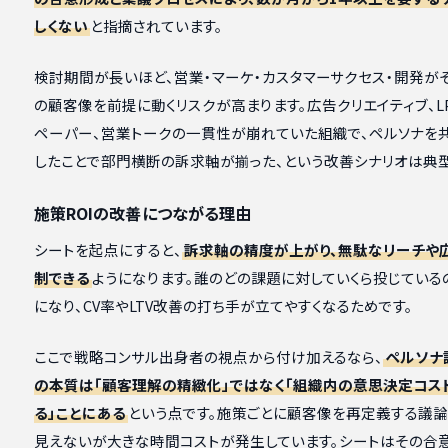
しくない
と指摘されています。
検討期間が長いほど、営業・マーケ・カスタマーサクセス・開発が
の顧客像を前提に動くリスクが高まります。広告クリエイティブ、L
ペーパー、営業トークの一貫性が崩れていた組織で、ペルソナを
したことで部門横断の訴求軸が揃った、という改善シナリオは典型
施策ROIの改善につながる理由
シートを起点にすると、
訴求軸の精度が上がり、無駄なリーチや
制できる
ようになります。誰のどの課題に対していくら投じている
になり、CV率やLTV改善の打ち手が立てやすくなるためです。
ここで戦略コンサル出身者の視点から付け加えるなら、
ペルソナ
の本質は「顧客理解の精緻化」ではなく「組織内の意思決定コス
る」ことにある
という点です。施策ごとに顧客像を再定義する議論
見えないが大きな時間コストが発生しています。シートはその合