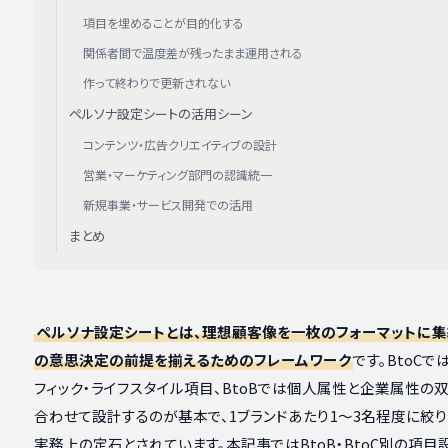
項目を埋めることが目的化する
関係者間で温度差が残ったまま運用される
作って終わりで更新されない
ペルソナ設定シートの活用シーン
コンテンツ・広告クリエイティブの設計
営業・マーケティング部門の認識統一
新規事業・サービス開発での活用
まとめ
ペルソナ設定シートとは、理想顧客像を一枚のフォーマットに集
の意思決定の前提を揃えるためのフレームワーク
です。BtoCで
フィック・ライフスタイル項目、BtoBでは個人属性と企業属性の
合わせて設計するのが基本で、1ブランドあたり1〜3名程度に絞
実務上の定石とされています。本記事ではBtoB・BtoC別の項目