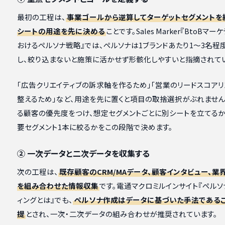
最初の工程は、
事業ゴールから逆算してターゲットセグメントを
シートの用途を先に決める
ことです。Sales Marker『BtoBマ
おけるペルソナ戦略』では、ペルソナは1ブランドあたり1〜3名程
し、絞り込まないと施策に活かせず形骸化しやすいと指摘されてい
「広告クリエイティブの訴求軸を作るため」「営業のリードスコア
整えるため」など、用途を先に置くと項目の取捨選択がぶれません
る顧客の優先度をつけ、想定セグメントごとに別シートを立てるか
要セグメント1本に絞るかをこの段階で決めます。
② 一次データと二次データを収集する
次の工程は、
既存顧客のCRM/MAデータ、顧客インタビュー、業
を組み合わせた情報収集
です。電通マクロミルインサイト『ペル
ィングとは』でも、
ペルソナ作成はデータに基づいた手法である
提
とされ、一次・二次データの組み合わせが推奨されています。