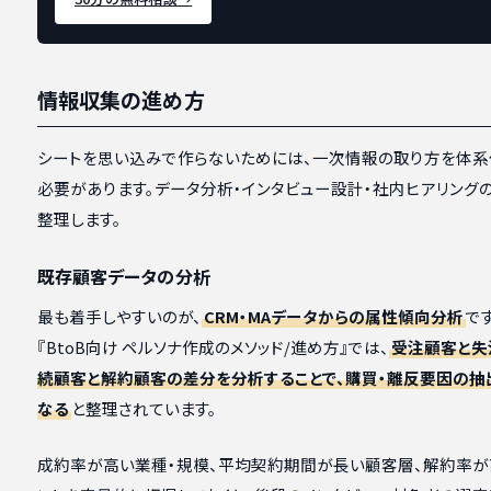
情報収集の進め方
シートを思い込みで作らないためには、一次情報の取り方を体系
必要があります。データ分析・インタビュー設計・社内ヒアリング
整理します。
既存顧客データの分析
最も着手しやすいのが、
CRM・MAデータからの属性傾向分析
で
『BtoB向け ペルソナ作成のメソッド/進め方』では、
受注顧客と失
続顧客と解約顧客の差分を分析することで、購買・離反要因の抽
なる
と整理されています。
成約率が高い業種・規模、平均契約期間が長い顧客層、解約率が