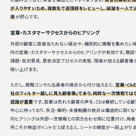
が入りやすいため、複数名で逐語録をレビューし、結論を一人で
用
が肝心です。
営業・カスタマーサクセスからのヒアリング
外部の顧客に直接当たれない場合や、補完的に情報を集めたい
内の営業・カスタマーサクセスからのヒアリングが有効です。商談
課題・反対意見、意思決定プロセスの実態、現場が抱える顧客像
吸い上げます。
ただし、戦略コンサル出身者の視点から付け加えると、
営業・CS
社のフィルター越しに見た顧客像」であり、純粋な一次情報では
認識が重要
です。営業は売れた顧客の声を、CSは継続している
中心に持っており、失注・解約・未接触層の視点は構造的に弱くな
内ヒアリングは外部一次情報との突き合わせ用に位置付け、両者
所こそが検証ポイントだと捉えると、シートの精度が一段上がりま