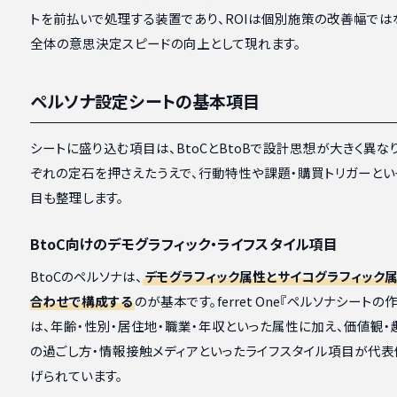
トを前払いで処理する装置であり、ROIは個別施策の改善幅では
全体の意思決定スピードの向上として現れます。
ペルソナ設定シートの基本項目
シートに盛り込む項目は、BtoCとBtoBで設計思想が大きく異な
ぞれの定石を押さえたうえで、行動特性や課題・購買トリガーとい
目も整理します。
BtoC向けのデモグラフィック・ライフスタイル項目
BtoCのペルソナは、
デモグラフィック属性とサイコグラフィック
合わせで構成する
のが基本です。ferret One『ペルソナシートの
は、年齢・性別・居住地・職業・年収といった属性に加え、価値観・
の過ごし方・情報接触メディアといったライフスタイル項目が代表
げられています。