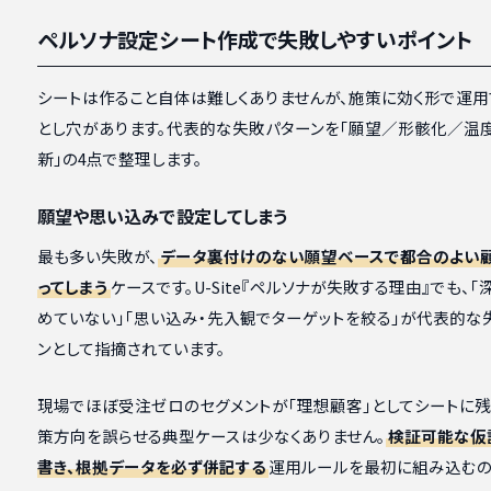
ペルソナ設定シート作成で失敗しやすいポイント
シートは作ること自体は難しくありませんが、施策に効く形で運用
とし穴があります。代表的な失敗パターンを「願望／形骸化／温
新」の4点で整理します。
願望や思い込みで設定してしまう
最も多い失敗が、
データ裏付けのない願望ベースで都合のよい
ってしまう
ケースです。U-Site『ペルソナが失敗する理由』でも、「
めていない」「思い込み・先入観でターゲットを絞る」が代表的な
ンとして指摘されています。
現場でほぼ受注ゼロのセグメントが「理想顧客」としてシートに残
策方向を誤らせる典型ケースは少なくありません。
検証可能な仮
書き、根拠データを必ず併記する
運用ルールを最初に組み込む