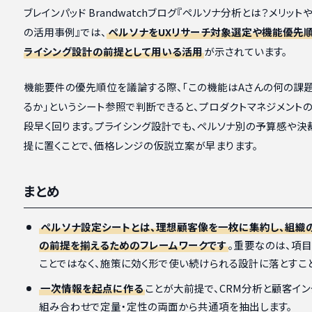
ブレインパッド Brandwatchブログ『ペルソナ分析とは？メリット
の活用事例』では、
ペルソナをUXリサーチ対象選定や機能優先順
ライシング設計の前提として用いる活用
が示されています。
機能要件の優先順位を議論する際、「この機能はAさんの何の課
るか」というシート参照で判断できると、プロダクトマネジメント
段早く回ります。プライシング設計でも、ペルソナ別の予算感や決
提に置くことで、価格レンジの仮説立案が早まります。
まとめ
ペルソナ設定シートとは、理想顧客像を一枚に集約し、組織
の前提を揃えるためのフレームワークです
。重要なのは、項
ことではなく、施策に効く形で使い続けられる設計に落とすこと
一次情報を起点に作る
ことが大前提で、CRM分析と顧客イン
組み合わせで定量・定性の両面から共通項を抽出します。