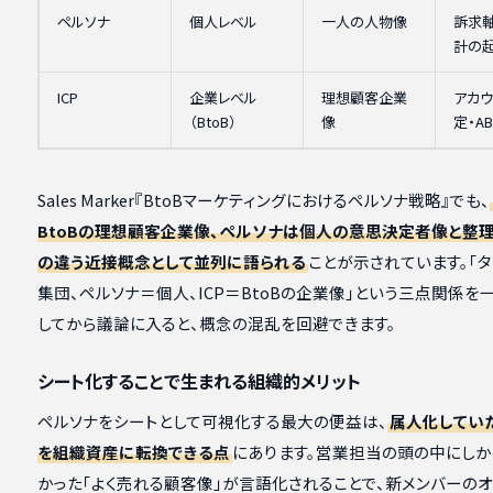
ペルソナ
個人レベル
一人の人物像
訴求
計の
ICP
企業レベル
理想顧客企業
アカウ
（BtoB）
像
定・A
Sales Marker『BtoBマーケティングにおけるペルソナ戦略』でも、
BtoBの理想顧客企業像、ペルソナは個人の意思決定者像と整理
の違う近接概念として並列に語られる
ことが示されています。「
集団、ペルソナ＝個人、ICP＝BtoBの企業像」という三点関係を
してから議論に入ると、概念の混乱を回避できます。
シート化することで生まれる組織的メリット
ペルソナをシートとして可視化する最大の便益は、
属人化してい
を組織資産に転換できる点
にあります。営業担当の頭の中にし
かった「よく売れる顧客像」が言語化されることで、新メンバーの