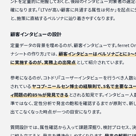
ントを定量的に把握しておくと、後段のインタビュー対象者の選
確になります。「LTVが高い顧客に共通する属性は何か」を起点
と、施策に直結するペルソナに辿り着きやすくなります。
顧客インタビューの設計
定量データの背景を埋めるのが、顧客インタビューです。ferret On
ナシートの作り方』では、
顧客インタビューはペルソナごとに3〜
に実施するのが、実務上の出発点
として紹介されています。
参考になるのが、コトドリ『ユーザーインタビューを行うべき人数
されている
ヤコブ・ニールセン博士の経験則で、5名で主要なユ
ィ問題の約85%が発見できる
とされる知見です。インタビュー人
準ではなく、定性分析で発言の飽和を確認するまでが原則で、新
出てこなくなった時点が一つの目安になります。
質問設計では、属性確認から入って課題深掘り、検討プロセス、
に組み立てると、発言を構造化しやすくなります。
発言の解釈には