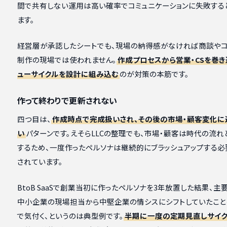
間で共有しない運用は高い確率でコミュニケーションに失敗する
ます。
経営層が承認したシートでも、現場の納得感がなければ商談やコ
制作の現場では使われません。
作成プロセスから営業・CSを巻き
ューサイクルを設計に組み込む
のが対策の本筋です。
作って終わりで更新されない
四つ目は、
作成時点で完成扱いされ、その後の市場・顧客変化に
い
パターンです。えそらLLCの整理でも、市場・顧客は時代の流れ
するため、一度作ったペルソナは継続的にブラッシュアップする必
されています。
BtoB SaaSで創業当初に作ったペルソナを3年放置した結果、
中小企業の現場担当から中堅企業の情シスにシフトしていたこと
で気付く、というのは典型例です。
半期に一度の定期見直しサイク