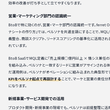
効率の改善が打ち手として立てやすくなります。
営業・マーケティング部門の認識統一
BtoBで特に効くのが、営業・マーケ部門の認識統一です。ferret O
ナシートの作り方』では、ペルソナを共通言語にすることで、MQL/
義整合、商談スクリプト、リードスコアリングの基準化に活用され
れています。
BtoB SaaSでMQL定義に「売上規模○億円以上 × 情シス兼任
を組み込み、ペルソナと一致するリードに営業がアサインされる
だ運用例は、ペルソナがオペレーションに組み込まれた典型形で
KPIをペルソナ起点で再設計する
ことで、マーケと営業の責任分
になります。
新規事業・サービス開発での活用
プロダクト開発・新規事業の現場でも、ペルソナは前提整理に活用