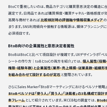
BtoCで重視したいのは、商品カテゴリと購買意思決定の構造に
選定です。日用品であれば購買頻度・購買チャネル・価格感度が効
高関与商材であれば
比較検討時の評価軸や情報収集メディア
の
まります。SNS利用傾向や接触する情報源は、媒体プランニング
必須項目です。
BtoB向けの企業属性と意思決定者属性
BtoBはBtoCと比べて項目設計が複雑です。UXデザインラボ『ペ
シートの作り方｜toBとtoCの両方を紹介』では、
個人属性（役職・
権限・経験年数）と企業属性（業界・売上規模・従業員数・組織形
を組み合わせて設計するのが定石
と整理されています。
さらにSales Marker『BtoBマーケティングにおけるペルソナ戦略
BtoBペルソナは「使う人」「買う人」「決裁者」の3名構成で設計
本フレーム
として紹介されています。米CEB社の調査では、
Bto
思決定において平均5.4人のステークホルダーの承認が必要
と