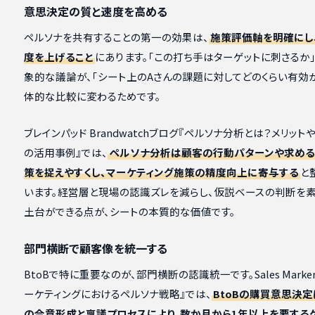
意思決定の質と速度を高める
ペルソナを共有することの第一の効果は、
施策評価軸を明確にし
度を上げること
にあります。「この打ち手はターゲットに刺さるか
象的な議論が、「シート上のAさんの課題に対してどのくらい有効
体的な比較に変わるためです。
ブレインパッド Brandwatchブログ『ペルソナ分析とは？メリット
の活用事例』では、
ペルソナ分析は顧客の行動パターンや求める
策を捉えやすくし、マーケティング施策の精度向上に寄与する
と
います。経営層と現場の認識ズレを減らし、仮説ベースの判断を素
土台ができる点が、シートの本質的な価値です。
部門横断で顧客像を統一する
BtoBで特に重要なのが、部門横断の認識統一です。Sales Marker
ーケティングにおけるペルソナ戦略』では、
BtoBの購買意思決
の合意形成と稟議プロセスにより、数か月から1年以上を要する