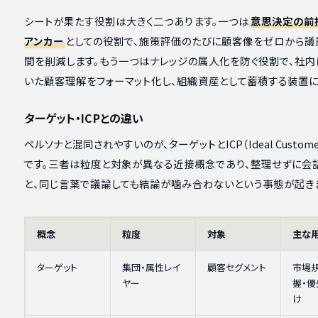
シートが果たす役割は大きく二つあります。一つは
意思決定の前
アンカー
としての役割で、施策評価のたびに顧客像をゼロから議
間を削減します。もう一つはナレッジの属人化を防ぐ役割で、社内
いた顧客理解をフォーマット化し、組織資産として蓄積する装置に
ターゲット・ICPとの違い
ペルソナと混同されやすいのが、ターゲットとICP（Ideal Customer P
です。三者は粒度と対象が異なる近接概念であり、整理せずに会
と、同じ言葉で議論しても結論が噛み合わないという事態が起き
概念
粒度
対象
主な
ターゲット
集団・属性レイ
顧客セグメント
市場
ヤー
握・
け