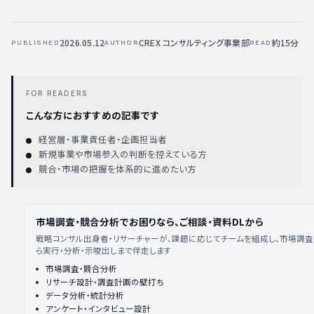
2026.05.12
CREX コンサルティング事業部
約15分
PUBLISHED
AUTHOR
READ
FOR READERS
こんな方におすすめの記事です
経営層・事業責任者・企画担当者
新規事業や市場参入の判断を控えている方
競合・市場の把握を体系的に進めたい方
市場調査・競合分析でお困りなら、ご相談・資料DLから
戦略コンサル出身者・リサーチャーが、課題に応じてチームを組成し、市場調
ら実行・分析・示唆出しまで伴走します
市場調査・競合分析
リサーチ設計・調査計画の壁打ち
データ分析・統計分析
アンケート・インタビュー設計