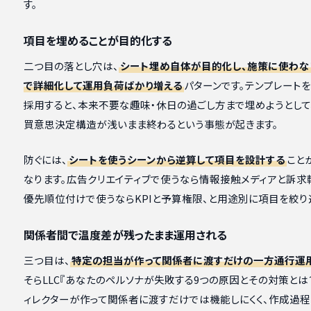
す。
項目を埋めることが目的化する
二つ目の落とし穴は、
シート埋め自体が目的化し、施策に使わな
で詳細化して運用負荷ばかり増える
パターンです。テンプレート
採用すると、本来不要な趣味・休日の過ごし方まで埋めようとして
買意思決定構造が浅いまま終わるという事態が起きます。
防ぐには、
シートを使うシーンから逆算して項目を設計する
こと
なります。広告クリエイティブで使うなら情報接触メディアと訴求
優先順位付けで使うならKPIと予算権限、と用途別に項目を絞り
関係者間で温度差が残ったまま運用される
三つ目は、
特定の担当が作って関係者に渡すだけの一方通行運
そらLLC『あなたのペルソナが失敗する9つの原因とその対策とは
ィレクターが作って関係者に渡すだけでは機能しにくく、作成過程