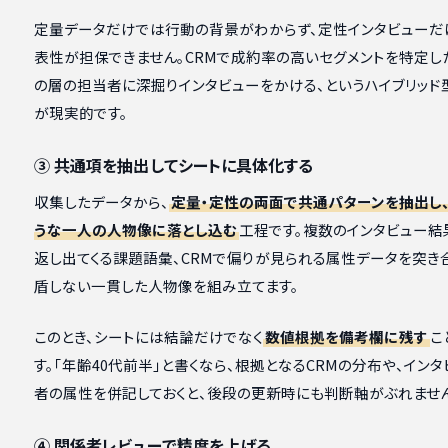
定量データだけでは行動の背景がわからず、定性インタビューだ
表性が担保できません。CRMで成約率の高いセグメントを特定し
の層の担当者に深掘りインタビューをかける、というハイブリッド
が現実的です。
③ 共通項を抽出してシートに具体化する
収集したデータから、
定量・定性の両面で共通パターンを抽出し
うな一人の人物像に落とし込む
工程です。複数のインタビュー結
返し出てくる課題語彙、CRMで偏りが見られる属性データを突き
盾しない一貫した人物像を組み立てます。
このとき、シートには結論だけでなく
数値根拠を備考欄に残す
こ
す。「年齢40代前半」と書くなら、根拠となるCRMの分布や、イン
者の属性を併記しておくと、後段の更新時にも判断軸がぶれませ
④ 関係者レビューで精度を上げる