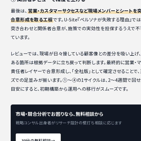
最後は、
営業・カスタマーサクセスなど現場メンバーとシートを突
合意形成を取る工程
です。U-Site『ペルソナが失敗する理由』で
突き合わせと関係者合意が、施策での実効性を担保するうえで不
ています。
レビューでは、現場が日々接している顧客像との差分を吸い上げ
ある箇所は根拠データに立ち戻って判断します。最終的に営業・マ
責任者レイヤーで合意形成し、「全社版」として確定させることで
ズでの足並みが揃います。①〜④の1サイクルは、2〜4週間で回
目安にすると、初期構築から運用への移行がスムーズです。
市場・競合分析でお困りなら、無料相談から
戦略コンサル出身者がリサーチ設計の壁打ち相談に応じます
30分の無料相談
→