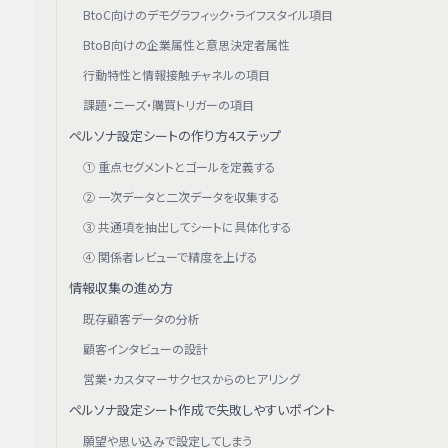
BtoC向けのデモグラフィック・ライフスタイル項目
BtoB向けの企業属性と意思決定者属性
行動特性と情報接触チャネルの項目
課題・ニーズ・購買トリガーの項目
ペルソナ設定シートの作り方4ステップ
① 重点セグメントとゴールを定義する
② 一次データと二次データを収集する
③ 共通項を抽出してシートに具体化する
④ 関係者レビューで精度を上げる
情報収集の進め方
既存顧客データの分析
顧客インタビューの設計
営業・カスタマーサクセスからのヒアリング
ペルソナ設定シート作成で失敗しやすいポイント
願望や思い込みで設定してしまう