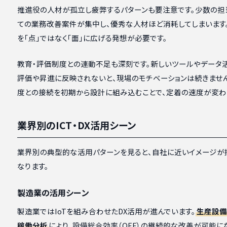
推進役の人材が孤立し疲弊するパターンも要注意です。少数の担
ての業務改善案件が集中し、優秀な人材ほど消耗してしまいます
を「点」ではなく「面」に広げる発想が必要です。
教育・評価制度との連動不足も深刻です。新しいツールやデータ
評価や昇進に反映されないと、現場のモチベーションは続きませ
度との接続を初期から設計に組み込むことで、定着の速度が変わ
業界別のICT・DX活用シーン
業界別の典型的な活用パターンを見ると、自社に近いイメージが
なります。
製造業の活用シーン
製造業ではIoTを組み合わせたDX活用が進んでいます。
生産設備
稼働分析
により、設備総合効率（OEE）の継続的な改善が可能に