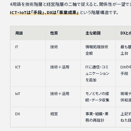
4用語を技術階層と経営階層の二軸で捉えると、関係性が一望で
ICT・IoTは「手段」、DXは「事業成果」
という階層構造です。
用語
性質
主な範囲
DXと
IT
技術
情報処理技術
最も
全般
土台
ICT
技術＋活用
ITに通信・コミ
DXの
ュニケーション
手段
を追加
IoT
技術＋活用
モノとモノの接
現場
続・データ収集
供給
DX
経営
事業・組織・業
上記
務の再設計
ねた