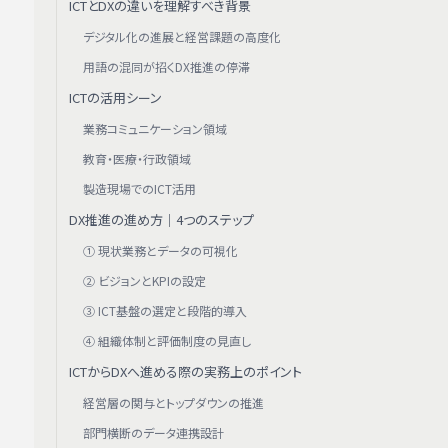
ICTとDXの違いを理解すべき背景
デジタル化の進展と経営課題の高度化
用語の混同が招くDX推進の停滞
ICTの活用シーン
業務コミュニケーション領域
教育・医療・行政領域
製造現場でのICT活用
DX推進の進め方｜4つのステップ
① 現状業務とデータの可視化
② ビジョンとKPIの設定
③ ICT基盤の選定と段階的導入
④ 組織体制と評価制度の見直し
ICTからDXへ進める際の実務上のポイント
経営層の関与とトップダウンの推進
部門横断のデータ連携設計