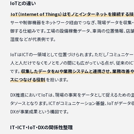
IoTとの違い
IoT（Internet of Things）はモノとインターネットを接続する
サーや制御機器をネットワーク経由でつなぎ、現場データを収集・
御する仕組みです。工場の設備稼働データ、車両の位置情報、店舗
湿度などが代表例です。
IoTはICTの一領域として位置づけられます。ただし「コミュニケー
人と人だけでなくモノとモノの間にも広がっている点が、従来のIC
です。
収集したデータをAIや業務システムと連携させ、業務改善
スにつなげる役割
を担います。
DX推進においてIoTは、現場の事実をデータとして捉えるための
タソースとなります。ICTがコミュニケーション基盤、IoTがデータ
DXが事業成果という構図です。
IT・ICT・IoT・DXの関係性整理