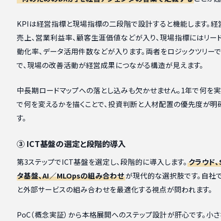
KPIは経営指標と現場指標の二段階で設計すると機能します。経
売上、営業利益率、顧客生涯価値などが入り、現場指標にはリード
動化率、データ活用件数などが入ります。両者をロジックツリー
で、現場の改善活動が経営成果につながる構造が見えます。
中長期ロードマップへの落とし込みも欠かせません。1年で何を実
で何を変えるかを描くことで、投資判断と人材配置の優先度が明
す。
③ ICT基盤の選定と段階的導入
第3ステップでICT基盤を選定し、段階的に導入します。
クラウド、
タ基盤、AI／MLOpsの組み合わせ
が現代的な選択肢です。自社
と外部サービスの組み合わせを最適化する視点が問われます。
PoC（概念実証）から本格展開へのステップ設計が肝心です。小