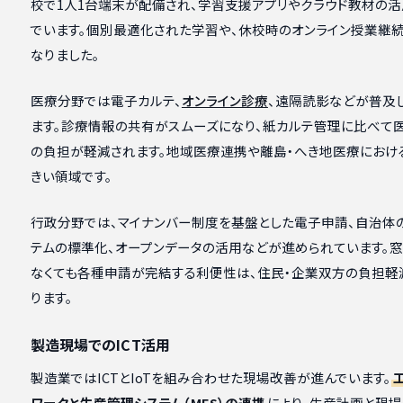
校で1人1台端末が配備され、学習支援アプリやクラウド教材の
でいます。個別最適化された学習や、休校時のオンライン授業継
なりました。
医療分野では電子カルテ、
オンライン診療
、遠隔読影などが普及
ます。診療情報の共有がスムーズになり、紙カルテ管理に比べて
の負担が軽減されます。地域医療連携や離島・へき地医療におけ
きい領域です。
行政分野では、マイナンバー制度を基盤とした電子申請、自治体
テムの標準化、オープンデータの活用などが進められています。
なくても各種申請が完結する利便性は、住民・企業双方の負担軽
ります。
製造現場でのICT活用
製造業ではICTとIoTを組み合わせた現場改善が進んでいます。
ワークと生産管理システム（MES）の連携
により、生産計画と現