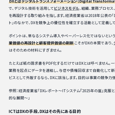
DXとはデジタルトランスフォーメーション（Digital Transforma
で、デジタル技術を活用して
ビジネスモデル
、組織、業務プロセス
を再設計する取り組みを指します。経済産業省は2018年公表の「
ト」のなかで、DXを競争上の優位性を確立する活動として定義して
ポイントは、単なるシステム導入やペーパーレス化ではないという
業価値の再設計と顧客提供価値の刷新
こそがDXの本質であり、
はそのための材料にすぎません。
たとえば紙の請求書をPDF化するだけではDXとは呼べません。
業務を起点にデータを連結し、与信や債権回収まで自動化して新
ビスとして外販するなら、DXに該当します。目的は事業の競争力強
参照：経済産業省「DXレポート〜ITシステム『2025年の崖』克服
的な展開〜」
ICTはDXの手段、DXはその先にある目的