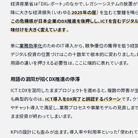
経済産業省は「DXレポート」のなかで、レガシーシステムの放置が2
降に大きな経済損失（いわゆる
2025年の崖
）を生むと警鐘を鳴ら
この危機感が日本企業のDX推進を後押しし、ICTを含むデジタ
味付けを大きく変えています
。
単に
業務効率化
のためのIT導入から、競争優位の獲得を狙う経
デジタル投資の位置づけはこの十数年で根本的に変わりました。
用語の違いを押さえる必要性は、ここに端的に表れています。
用語の混同が招くDX推進の停滞
ICTとDXを混同したままプロジェクトを進めると、複数の弊害が
も典型的なのは、
ICT導入をDX完了と誤認するパターン
です。ク
やチャット導入で満足し、業務プロセスや事業モデルの見直しま
まま投資が終わってしまいます。
KPIの設計にも歪みが出ます。導入率や利用率といった「使われ