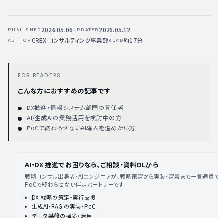
2026.05.06
2026.05.12
PUBLISHED
UPDATED
CREX コンサルティング事業部
約17分
AUTHOR
READ
FOR READERS
こんな方におすすめの記事です
DX推進・情報システム部門の責任者
AI/生成AIの業務活用を検討中の方
PoCで終わらせないAI導入を進めたい方
AI・DX 推進でお困りなら、ご相談・資料DLから
戦略コンサル出身者・AIエンジニアが、戦略策定から実装・定着まで一気通貫
PoCで終わらせない伴走パートナーです
DX 戦略の策定・実行支援
生成AI・RAG の実装・PoC
データ基盤の構築・活用