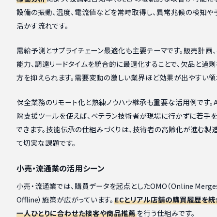
設備の振動、温度、電流値などを常時取得し、異常兆候の検知や
活かす流れです。
需給予測とサプライチェーン最適化も主要テーマです。販売計画、
能力、調達リードタイムを統合的に最適化することで、欠品と過
方を抑えられます。需要変動の激しい業界ほど効果が出やすい領
保全業務のリモート化と熟練ノウハウ継承も重要な活用例です。A
隔支援ツールを使えば、ベテラン技術者が現場に行かずに若手を
できます。技能伝承の仕組みづくりは、技術者の高齢化が進む製
て切実な課題です。
小売・流通業の活用シーン
小売・流通業では、購買データを起点としたOMO（Online Merges 
Offline）施策が広がっています。
ECとリアル店舗の購買履歴を統
一人ひとりに合わせた接客や商品推薦
を行う仕組みです。