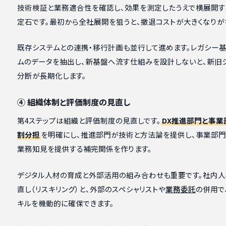
技術検証と業務適合性を確認し、効果を測定したうえで横展開す
定石です。最初から全社展開を狙うと、撤退コストが大きくなりが
既存システムとの連携・移行計画も並行して進めます。レガシー
ムのデータを抽出し、新基盤へ流す仕組みを設計しないと、新旧
分断が長期化します。
④ 組織体制と評価制度の見直し
第4ステップは組織と評価制度の見直しです。
DX推進部門と事業
割分担
を明確にし、推進部門が技術と方法論を提供し、事業部
業務知見を提供する補完関係を作ります。
デジタル人材の育成と外部活用の組み合わせも重要です。社内人
直し（リスキリング）と、外部のスペシャリストや
業務委託
の併用で
キルを機動的に確保できます。