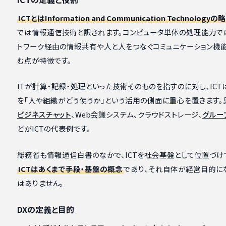
ICTとはInformation and Communication Technologyの略
では情報通信技術と訳されます。コンピュータ単体の処理能力では
トワーク経由の情報共有や人と人をつなぐコミュニケーション機
む点が特徴です。
ITが計算・記録・処理といった技術そのものを指すのに対し、IC
を「人や組織がどう使うか」という活用の側面に重心を置きます。
ビジネスチャット
、Web会議システム、クラウドストレージ、
グルー
どがICTの代表例です。
総務省も情報通信白書のなかで、ICTを社会基盤として位置づけ
ICTはあくまで手段・基盤の概念
であり、それ自体が経営目的に
はありません。
DXの定義と目的