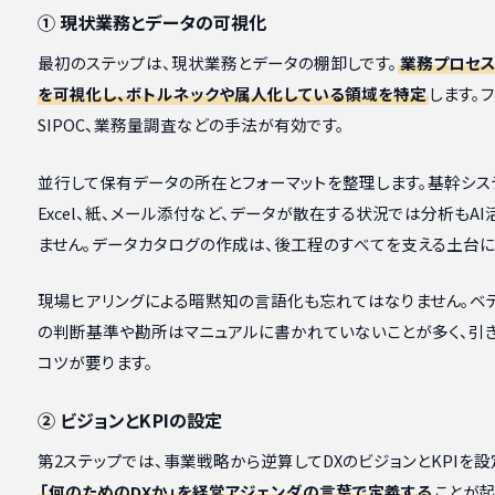
① 現状業務とデータの可視化
最初のステップは、現状業務とデータの棚卸しです。
業務プロセ
を可視化し、ボトルネックや属人化している領域を特定
します。
SIPOC、業務量調査などの手法が有効です。
並行して保有データの所在とフォーマットを整理します。基幹シス
Excel、紙、メール添付など、データが散在する状況では分析もA
ません。データカタログの作成は、後工程のすべてを支える土台に
現場ヒアリングによる暗黙知の言語化も忘れてはなりません。ベ
の判断基準や勘所はマニュアルに書かれていないことが多く、引
コツが要ります。
② ビジョンとKPIの設定
第2ステップでは、事業戦略から逆算してDXのビジョンとKPIを設
「何のためのDXか」を経営アジェンダの言葉で定義する
ことが起