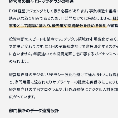
経営層の関与とトップダウンの推進
DXは経営アジェンダとして扱う必要があります。事業構造や組織
踏み込む取り組みであるため、IT部門だけでは完結しません。
経
事者として議論に加わり、優先度や投資配分を決める体制
が前提
投資判断のスピードも論点です。デジタル領域は市場変化が速く
で前提が変わります。年1回の予算編成だけで意思決定するスタ
に合いません。年度途中での投資見直しを許容するガバナンスへ
められます。
経営層自身のデジタルリテラシー強化も避けて通れません。現場
と、専門用語に流されたりサプライヤーの提案を鵜呑みにしたりし
経営層向けの学習プログラムや、社外取締役にデジタル人材を加
広がっています。
部門横断のデータ連携設計