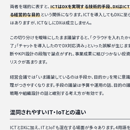
両者を端的に表すと、
ICTはDXを実現する技術的手段、DXはIC
る経営的な目的
という関係になります。ICTを導入してもDXに至
はありますが、ICTなしにDXは成立しません。
この切り分けを曖昧にしたまま議論すると、「クラウドを入れたか
了」「チャットを導入したのでDX対応済み」といった誤解が生じま
断やKPI設計の段階で論点がずれ、事業成果に結びつかない投
リスクが高まります。
経営会議では「いま議論しているのは手段か、目的か」を常に意
理がつきやすくなります。手段の議論は予算や運用の話、目的の
戦略や組織設計の話と峻別する考え方が有効です。
混同されやすいIT・IoTとの違い
ICTとDXに加え、ITとIoTも混在する場面が多々あります。4用語