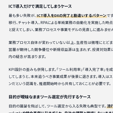
ICT導入だけで満足してしまうケース
最も多い失敗が、
ICT導入をDXの完了と勘違いするパターン
で
移行、チャット導入、RPAによる単純業務の自動化を実施した時
と捉えてしまい、業務プロセスや事業モデルの見直しに進みません
業務プロセス自体が変わっていない以上、生産性は微増にとどま
営層が期待した競争優位や新規収益源は生まれず、投資対効果
内の疑念が高まります。
KPI設計の歪みも併発します。「ツール利用率」「導入完了率」を
してしまうと、本来追うべき事業成果が後景に退きます。導入はス
ンだという認識を、推進開始時から共有しておくことが必要です。
目的が曖昧なままツール選定が先行するケース
目的の議論を飛ばして、ツール選定から入る失敗も典型です。
流
ーションや競合事例に引きずられ、自社の課題と接続しないまま