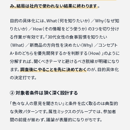
み、結局は社内で使われない結果に終わります
。
目的の具体化には、What（何を知りたいか）／Why（なぜ知
りたいか）／How（その情報をどう使うか）の3つを切り分け
る作業が有効です。「30代女性の食事習慣を知りたい
（What）／新商品の方向性を決めたい（Why）／コンセプト
A・Bのどちらを優先開発するかを判断する（How）」のように
分解すれば、聞くべきテーマと避けるべき脱線が明確になり
ます。
調査後にやることを先に決めておく
のが、目的具体化
の決定打です。
② 対象者条件は狭く深く設計する
「色々な人の意見を聞きたい」と条件を広く取るのは典型的
な失敗パターンです。属性ミックスのグループでは、参加者
間の前提が揃わず、議論が表層的になりがちです。