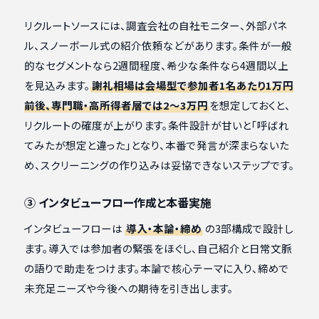
リクルートソースには、調査会社の自社モニター、外部パネ
ル、スノーボール式の紹介依頼などがあります。条件が一般
的なセグメントなら2週間程度、希少な条件なら4週間以上
を見込みます。
謝礼相場は会場型で参加者1名あたり1万円
前後、専門職・高所得者層では2〜3万円
を想定しておくと、
リクルートの確度が上がります。条件設計が甘いと「呼ばれ
てみたが想定と違った」となり、本番で発言が深まらないた
め、スクリーニングの作り込みは妥協できないステップです。
③ インタビューフロー作成と本番実施
インタビューフローは
導入・本論・締め
の3部構成で設計し
ます。導入では参加者の緊張をほぐし、自己紹介と日常文脈
の語りで助走をつけます。本論で核心テーマに入り、締めで
未充足ニーズや今後への期待を引き出します。