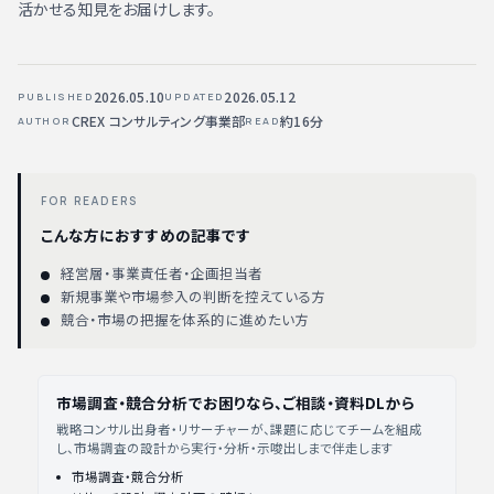
活かせる知見をお届けします。
2026.05.10
2026.05.12
PUBLISHED
UPDATED
CREX コンサルティング事業部
約16分
AUTHOR
READ
FOR READERS
こんな方におすすめの記事です
経営層・事業責任者・企画担当者
新規事業や市場参入の判断を控えている方
競合・市場の把握を体系的に進めたい方
市場調査・競合分析でお困りなら、ご相談・資料DLから
戦略コンサル出身者・リサーチャーが、課題に応じてチームを組成
し、市場調査の設計から実行・分析・示唆出しまで伴走します
市場調査・競合分析