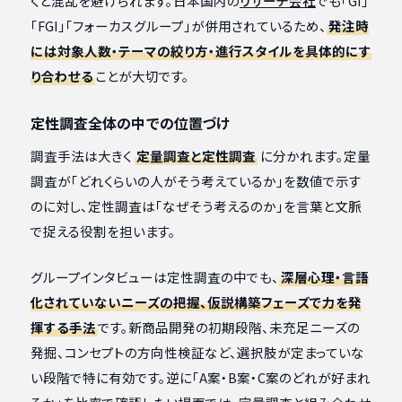
くと混乱を避けられます。日本国内の
リサーチ会社
でも「GI」
「FGI」「フォーカスグループ」が併用されているため、
発注時
には対象人数・テーマの絞り方・進行スタイルを具体的にす
り合わせる
ことが大切です。
定性調査全体の中での位置づけ
調査手法は大きく
定量調査と定性調査
に分かれます。定量
調査が「どれくらいの人がそう考えているか」を数値で示す
のに対し、定性調査は「なぜそう考えるのか」を言葉と文脈
で捉える役割を担います。
グループインタビューは定性調査の中でも、
深層心理・言語
化されていないニーズの把握、仮説構築フェーズで力を発
揮する手法
です。新商品開発の初期段階、未充足ニーズの
発掘、コンセプトの方向性検証など、選択肢が定まっていな
い段階で特に有効です。逆に「A案・B案・C案のどれが好まれ