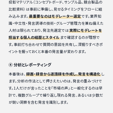
投影マテリアル（コンセプトボード、サンプル品、競合製品の
比較資料）は事前に準備し、見せるタイミングをフローに組
み込みます。
最重要なのはモデレーター選定
です。業界知
識・中立性・発言誘導の技術・グループ管理力を兼ね備えた
人材は限られており、発注先選定では
実際にモデレートを
担当する個人の経歴とスタイル
まで確認するのが理想で
す。事前打ち合わせで質問の意図を共有し、深掘りすべきポ
イントを握っておくと本番の発言量が変わります。
④ 分析とレポーティング
本番後は、
録画・録音から逐語録を作成し、発言を構造化
し
ます。分析の作法として押さえたいのは、発言の重みづけで
す。1人だけが言ったことを「市場の声」と一般化するのは早
計で、複数グループで繰り返し現れる発言、あるいは少数だ
が鋭い洞察を含む発言を識別します。