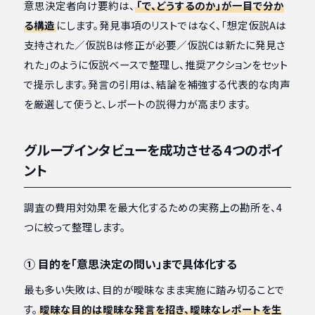
意思決定者向け要約は、
「で、どうするのか」が一目で分か
る構造
にします。発見事項のリストではなく、「想定仮説Aは
支持された／仮説Bは修正が必要／仮説Cは新たに発見さ
れた」のように仮説ベースで整理し、推奨アクションをセット
で提示します。発言の引用は、結論を補強する代表的な肉声
を厳選して使うと、レポートの説得力が高まります。
グループインタビューを成功させる4つのポイ
ント
調査の費用対効果を最大化するための実務上の勘所を、4
つに絞って整理します。
① 目的を「意思決定の問い」まで具体化する
最も多い失敗は、目的が曖昧なまま実施に踏み切ることで
す。
曖昧な目的は曖昧な発言を招き、曖昧なレポートを生