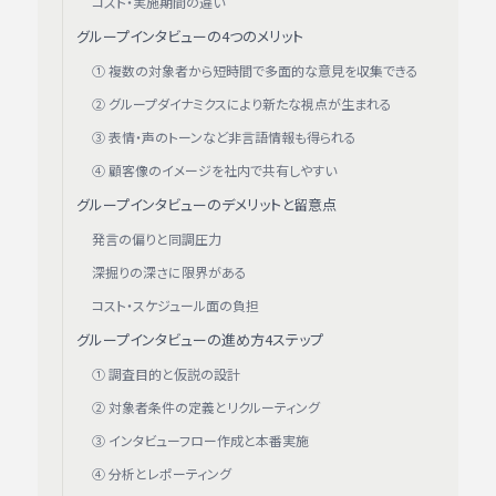
コスト・実施期間の違い
グループインタビューの4つのメリット
① 複数の対象者から短時間で多面的な意見を収集できる
② グループダイナミクスにより新たな視点が生まれる
③ 表情・声のトーンなど非言語情報も得られる
④ 顧客像のイメージを社内で共有しやすい
グループインタビューのデメリットと留意点
発言の偏りと同調圧力
深掘りの深さに限界がある
コスト・スケジュール面の負担
グループインタビューの進め方4ステップ
① 調査目的と仮説の設計
② 対象者条件の定義とリクルーティング
③ インタビューフロー作成と本番実施
④ 分析とレポーティング