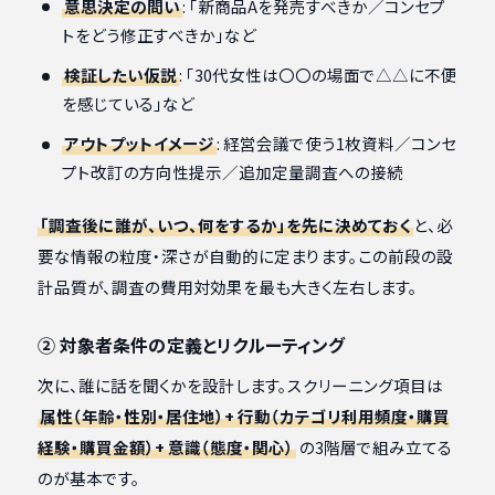
意思決定の問い
: 「新商品Aを発売すべきか／コンセプ
トをどう修正すべきか」など
検証したい仮説
: 「30代女性は〇〇の場面で△△に不便
を感じている」など
アウトプットイメージ
: 経営会議で使う1枚資料／コンセ
プト改訂の方向性提示／追加定量調査への接続
「調査後に誰が、いつ、何をするか」を先に決めておく
と、必
要な情報の粒度・深さが自動的に定まります。この前段の設
計品質が、調査の費用対効果を最も大きく左右します。
② 対象者条件の定義とリクルーティング
次に、誰に話を聞くかを設計します。スクリーニング項目は
属性（年齢・性別・居住地）+ 行動（カテゴリ利用頻度・購買
経験・購買金額）+ 意識（態度・関心）
の3階層で組み立てる
のが基本です。