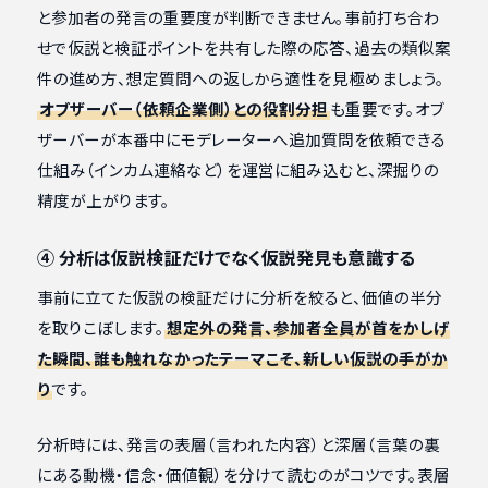
と参加者の発言の重要度が判断できません。事前打ち合わ
せで仮説と検証ポイントを共有した際の応答、過去の類似案
件の進め方、想定質問への返しから適性を見極めましょう。
オブザーバー（依頼企業側）との役割分担
も重要です。オブ
ザーバーが本番中にモデレーターへ追加質問を依頼できる
仕組み（インカム連絡など）を運営に組み込むと、深掘りの
精度が上がります。
④ 分析は仮説検証だけでなく仮説発見も意識する
事前に立てた仮説の検証だけに分析を絞ると、価値の半分
を取りこぼします。
想定外の発言、参加者全員が首をかしげ
た瞬間、誰も触れなかったテーマこそ、新しい仮説の手がか
り
です。
分析時には、発言の表層（言われた内容）と深層（言葉の裏
にある動機・信念・価値観）を分けて読むのがコツです。表層