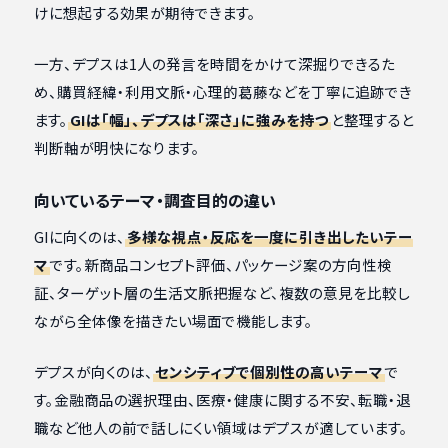
けに想起する効果が期待できます。
一方、デプスは1人の発言を時間をかけて深掘りできるた
め、購買経緯・利用文脈・心理的葛藤などを丁寧に追跡でき
ます。
GIは「幅」、デプスは「深さ」に強みを持つ
と整理すると
判断軸が明快になります。
向いているテーマ・調査目的の違い
GIに向くのは、
多様な視点・反応を一度に引き出したいテー
マ
です。新商品コンセプト評価、パッケージ案の方向性検
証、ターゲット層の生活文脈把握など、複数の意見を比較し
ながら全体像を描きたい場面で機能します。
デプスが向くのは、
センシティブで個別性の高いテーマ
で
す。金融商品の選択理由、医療・健康に関する不安、転職・退
職など他人の前で話しにくい領域はデプスが適しています。