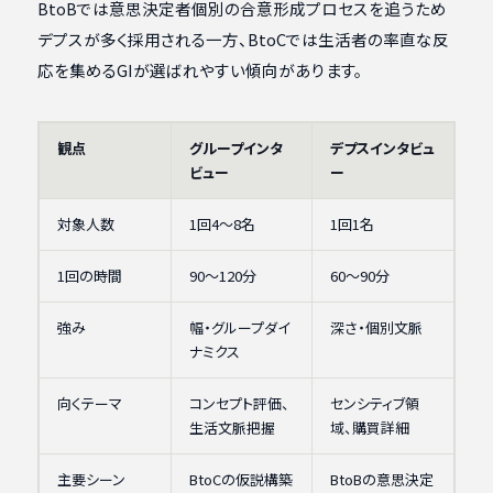
BtoBでは意思決定者個別の合意形成プロセスを追うため
デプスが多く採用される一方、BtoCでは生活者の率直な反
応を集めるGIが選ばれやすい傾向があります。
観点
グループインタ
デプスインタビュ
ビュー
ー
対象人数
1回4〜8名
1回1名
1回の時間
90〜120分
60〜90分
強み
幅・グループダイ
深さ・個別文脈
ナミクス
向くテーマ
コンセプト評価、
センシティブ領
生活文脈把握
域、購買詳細
主要シーン
BtoCの仮説構築
BtoBの意思決定