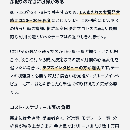
深掘りの深さに限界がある
90〜120分を4〜8名で共有するため、
1人あたりの実質発言
時間は10〜20分程度
にとどまります。この制約により、個別
の購買行動の詳細、複雑な意思決定プロセスの再現、長期
的な利用変遷といったテーマは深掘りしきれません。
「なぜその商品を選んだのか」を5層・6層と掘り下げたい場
合や、競合検討から購入決定までの数か月間の心理変化を
追いたい場合は、
デプスインタビューの方が適切
です。テー
マの複雑度と必要な深掘り度合いを見極め、グループインタ
ビューに不向きと判断したら手法を切り替える勇気が必要
です。
コスト・スケジュール面の負担
実施には会場費・参加者謝礼・運営費・モデレーター費・分
析費が積み上がります。会場型で1グループあたり数十万円