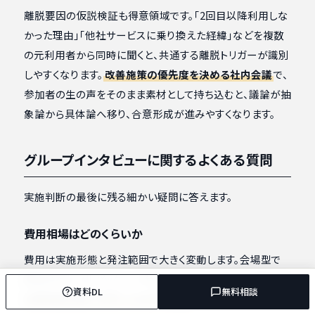
離脱要因の仮説検証も得意領域です。「2回目以降利用しな
かった理由」「他社サービスに乗り換えた経緯」などを複数
の元利用者から同時に聞くと、共通する離脱トリガーが識別
しやすくなります。
改善施策の優先度を決める社内会議
で、
参加者の生の声をそのまま素材として持ち込むと、議論が抽
象論から具体論へ移り、合意形成が進みやすくなります。
グループインタビューに関するよくある質問
実施判断の最後に残る細かい疑問に答えます。
費用相場はどのくらいか
費用は実施形態と発注範囲で大きく変動します。会場型で
調査会社にフルパッケージ発注する場合、
1グループあたり
資料DL
無料相談
の費用感は数十万円〜100万円程度
が一つの目安です。