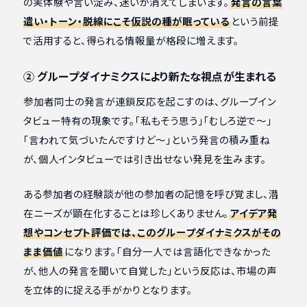
の実体験や言い淀み、迷いが消えてしまいます。
発言の言葉
遣い・トーン・脱線にこそ仮説の種が眠っている
という前提
で活用すると、得られる情報量が格段に増えます。
② グループダイナミクスにより新たな視点が生まれる
参加者同士の発言が連鎖反応を起こすのは、グループイン
タビュー特有の現象です。「私もそう思う」「むしろ逆で〜」
「言われて気づいたんですけど〜」という発言の積み重ね
が、個人インタビューでは引き出せない発見を生みます。
ある参加者の経験談が他の参加者の記憶を呼び覚まし、潜
在ニーズが顕在化することは珍しくありません。
アイデア発
想やコンセプト評価では、このグループダイナミクスがその
まま価値
になります。「自分一人では言語化できなかった
が、他人の発言を聞いて自覚した」という反応は、市場の声
を立体的に捉える手がかりとなります。