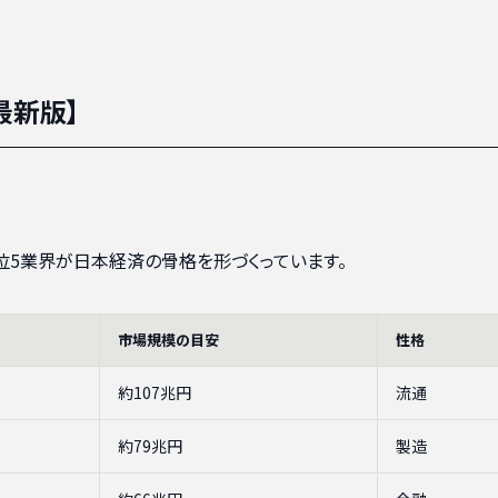
最新版】
位5業界が日本経済の骨格を形づくっています。
市場規模の目安
性格
約107兆円
流通
約79兆円
製造