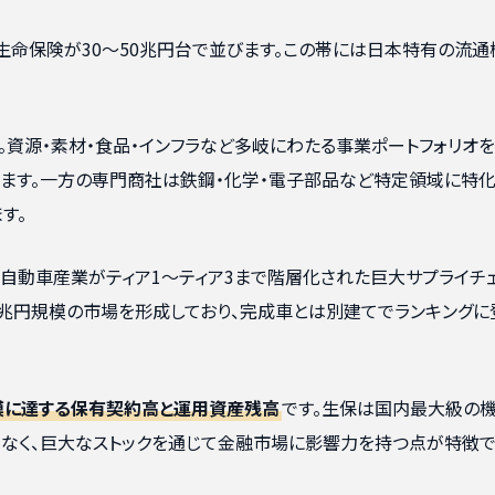
・生命保険が30〜50兆円台で並びます。この帯には日本特有の流通
。資源・素材・食品・インフラなど多岐にわたる事業ポートフォリオ
ます。一方の専門商社は鉄鋼・化学・電子部品など特定領域に特
す。
自動車産業がティア1〜ティア3まで階層化された巨大サプライチ
兆円規模の市場を形成しており、完成車とは別建てでランキングに
規模に達する保有契約高と運用資産残高
です。生保は国内最大級の
なく、巨大なストックを通じて金融市場に影響力を持つ点が特徴