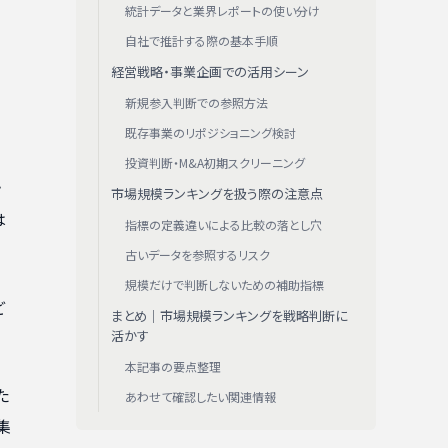
統計データと業界レポートの使い分け
自社で推計する際の基本手順
経営戦略・事業企画での活用シーン
新規参入判断での参照方法
既存事業のリポジショニング検討
投資判断・M&A初期スクリーニング
計
市場規模ランキングを扱う際の注意点
は
指標の定義違いによる比較の落とし穴
古いデータを参照するリスク
規模だけで判断しないための補助指標
ど
まとめ｜市場規模ランキングを戦略判断に
活かす
本記事の要点整理
た
あわせて確認したい関連情報
集