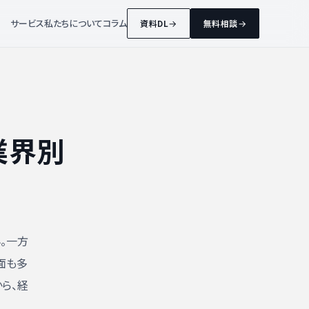
サービス
私たちについて
コラム
資料DL
無料相談
業界別
。一方
面も多
ら、経