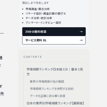
唆出しまで伴走します
市場調査・競合分析
リサーチ設計・調査計画の壁打ち
データ分析・統計分析
アンケート・インタビュー設計
30分の無料相談
→
サービス資料 DL
→
通
CONTENTS
な
市場規模ランキング日本版とは｜基本と見
方
業界の市場規模が指す範囲
す
市場規模ランキングを参照する目的
結売
データを正確に読み解く前提
日本の業界別市場規模ランキング【最新版】