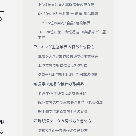
上位5業界に並ぶ基幹産業の存在感
売上
6〜10位を占める商社・保険・部品関連
の
11〜15位の素材・食品・建設業界
16〜20位に並ぶ情報通信・医薬品など中堅
業界
ランキング上位業界の特徴と成長性
規模が大きい業界に共通する事業構造
上位業界の収益性とリスク特性
グローバル市場と比較した日本の位置
成長率で見る今後伸びる業界
半導体・AI関連など高成長分野
既存業界の中で再成長が期待される領域
縮小傾向にある業界とその背景
市場規模データの調べ方と進め方
限
ま
信頼できる一次情報源の選び方