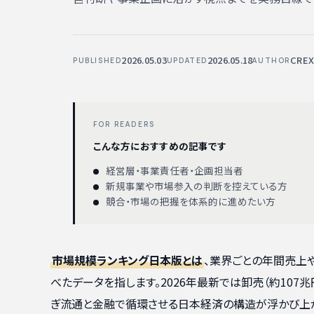
2026.05.03
2026.05.18
CRE
PUBLISHED
UPDATED
AUTHOR
FOR READERS
こんな方におすすめの記事です
経営層・事業責任者・企画担当者
新規事業や市場参入の判断を控えている方
競合・市場の把握を体系的に進めたい方
市場規模ランキング日本版とは
、業界ごとの年間売上
べたデータを指します。2026年最新では卸売（約107
ぎ流通と金融で循環させる日本経済の構造が浮かび上