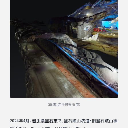
（画像：岩手県釜石市）
2024年4月、
岩手県釜石市
で、釜石鉱山坑道・旧釜石鉱山事