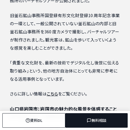
務所のバーチャルツアーが公開されました。
旧釜石鉱山事務所国登録有形文化財登録10 周年記念事業
の一環として、一般公開されていない釜石鉱山の内部と旧
釜石鉱山事務所を360 度カメラで撮影し、バーチャルツアー
が制作されました。観光客は、鉱山を歩いて入っていくよう
な感覚を楽しむことができました。
「貴重な文化財を、最新の技術でデジタル化し後世に伝える
取り組み」という、他の地方自治体にとっても非常に参考に
なる活用事例となっています。
さらに詳しい情報は
こちら
をご覧ください。
山口県岩国市：岩国市の魅力的な風景を体感すること
ができる、360°ＶＲ動画を制作
資料DL
無料相談