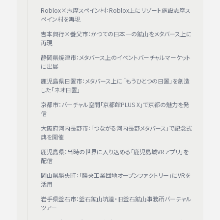
Roblox×志摩スペイン村：Roblox上にリゾート施設志摩ス
ペイン村を再現
吉本興行×養父市：かつての日本一の鉱山をメタバース上に
再現
静岡県焼津市：メタバース上のイベントバーチャルマーケット
に出展
鹿児島県日置市：メタバース上に「もうひとつの日置」を創造
した「ネオ日置」
京都市：バーチャル空間「京都館PLUS X」で京都の魅力を発
信
大阪府河内長野市：「つながる河内長野メタバース」で記念式
典を開催
鹿児島県：当時の世界に入り込める「鹿児島城VRアプリ」を
配信
岡山県勝央町：「勝央工業団地オープンファクトリー」にVRを
活用
岩手県釜石市：釜石鉱山坑道・旧釜石鉱山事務所バーチャル
ツアー