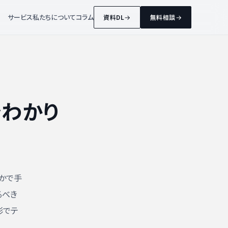
サービス
私たちについて
コラム
資料DL
無料相談
をわかり
かで手
るべき
形でテ