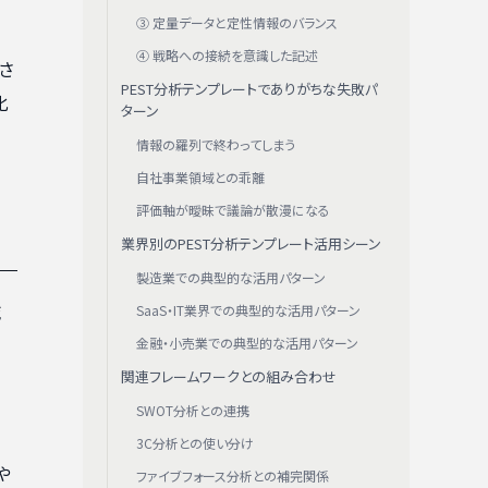
③ 定量データと定性情報のバランス
④ 戦略への接続を意識した記述
さ
PEST分析テンプレートでありがちな失敗パ
化
ターン
情報の羅列で終わってしまう
自社事業領域との乖離
評価軸が曖昧で議論が散漫になる
業界別のPEST分析テンプレート活用シーン
製造業での典型的な活用パターン
域
SaaS・IT業界での典型的な活用パターン
金融・小売業での典型的な活用パターン
関連フレームワークとの組み合わせ
SWOT分析との連携
3C分析との使い分け
や
ファイブフォース分析との補完関係