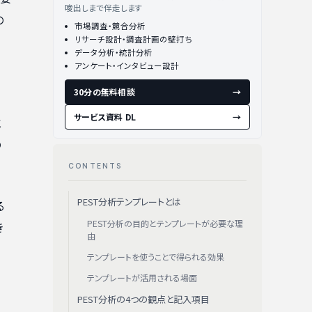
唆出しまで伴走します
の
市場調査・競合分析
リサーチ設計・調査計画の壁打ち
データ分析・統計分析
アンケート・インタビュー設計
30分の無料相談
→
サービス資料 DL
→
と
の
CONTENTS
PEST分析テンプレートとは
る
PEST分析の目的とテンプレートが必要な理
き
由
テンプレートを使うことで得られる効果
テンプレートが活用される場面
PEST分析の4つの観点と記入項目