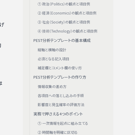
① 政治（Politics）の観点と項目例
② 経済（Economics）の観点と項目例
③ 社会（Society）の観点と項目例
げ
④ 技術（Technology）の観点と項目例
PEST分析テンプレートの基本構成
初
縦軸と横軸の設計
必須となる記入項目
補足欄とコメント欄の使い方
PEST分析テンプレートの作り方
は
情報収集の進め方
各項目への落とし込みの手順
影響度と発生確率の評価方法
実務で押さえる4つのポイント
① 一次情報を起点に組み立てる
、
② 時間軸を明確に区切る