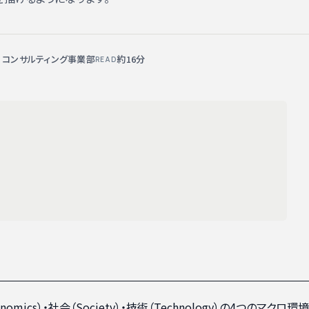
X コンサルティング事業部
約16分
READ
nomics）・社会（Society）・技術（Technology）の4つのマクロ環