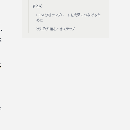
まとめ
PEST分析テンプレートを成果につなげるた
めに
、
次に取り組むべきステップ
・
金
に
比