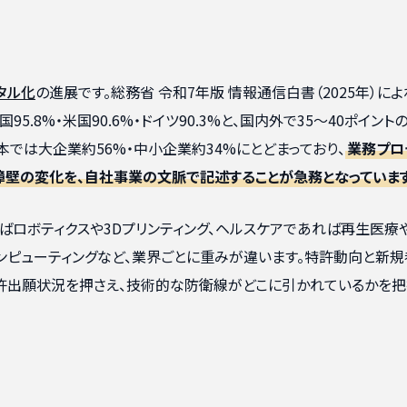
タル化
の進展です。総務省 令和7年版 情報通信白書（2025年）によ
5.8%・米国90.6%・ドイツ90.3%と、国内外で35〜40ポイント
本では大企業約56%・中小企業約34%にとどまっており、
業務プロ
障壁の変化を、自社事業の文脈で記述することが急務となっていま
ばロボティクスや3Dプリンティング、ヘルスケアであれば再生医療
ンピューティングなど、業界ごとに重みが違います。特許動向と新規
許出願状況を押さえ、技術的な防衛線がどこに引かれているかを把