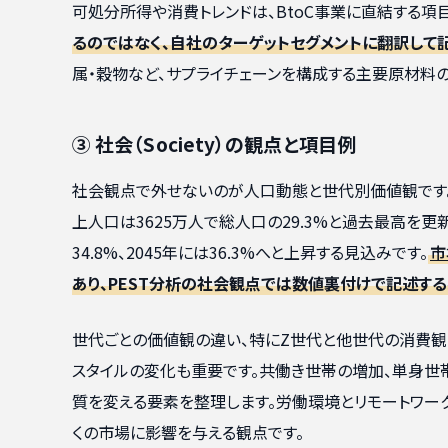
可処分所得や消費トレンドは、BtoC事業に直結する項目
るのではなく、自社のターゲットセグメントに翻訳して
属・穀物など、サプライチェーンを構成する主要原材料
③ 社会（Society）の観点と項目例
社会観点で外せないのが人口動態と世代別価値観です。
上人口は3625万人で総人口の29.3%と過去最高を更
34.8%、2045年には36.3%へと上昇する見込みです。
市
あり、PEST分析の社会観点では数値裏付けで記述す
世代ごとの価値観の違い、特にZ世代と他世代の消費観
スタイルの変化も重要です。共働き世帯の増加、単身世
質を変える要素を整理します。労働環境とリモートワー
くの市場に影響を与える観点です。