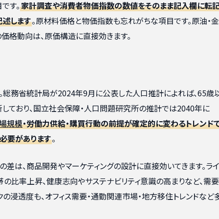
です。
家計調査や消費者物価指数の数値をそのまま記入欄に転
記述します
。原材料価格と物価指数も忘れがちな項目です。原油・金
の価格動向は、原価構造に直接効きます。
総務省統計局が2024年9月に公表した人口推計によれば、65歳
新しており、国立社会保障・人口問題研究所の推計では2040年に
場規模
・労働力供給・購買行動の前提が確定的に変わるトレンド
る必要があります
。
の差は、商品開発やマーケティングの設計に直接効いてきます。ライ
帯の比率上昇、健康志向やサステナビリティ意識の高まりなど、需
クの浸透度も、オフィス需要・通勤関連市場・地方移住トレンドなど