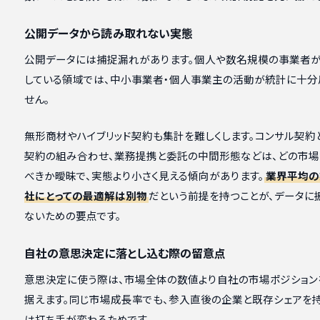
公開データから読み取れない実態
公開データには捕捉漏れがあります。個人や数名規模の事業者
している領域では、中小事業者・個人事業主の活動が統計に十分
せん。
無形商材やハイブリッド契約も集計を難しくします。コンサル契約
契約の組み合わせ、業務提携と委託の中間形態などは、どの市場
べきか曖昧で、実態より小さく見える傾向があります。
業界平均の
社にとっての最適解は別物
だという前提を持つことが、データに
ないための要点です。
自社の意思決定に落とし込む際の留意点
意思決定に使う際は、市場全体の数値より自社の市場ポジション
据えます。同じ市場成長率でも、参入直後の企業と既存シェアを
は打ち手が変わるためです。