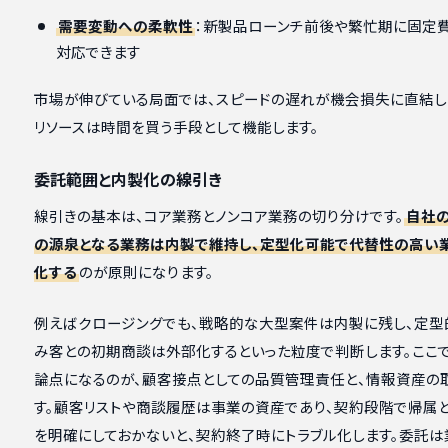
需要変動への柔軟性
：新製品ローンチ前後や繁忙期に固定
対応できます
市場が伸びている局面では、スピードの遅れが機会損失に直結し
リソースは時間を買う手段として機能します。
委託範囲と内製化の線引き
線引きの基本は、コア業務とノンコア業務の切り分けです。
自社
の源泉となる業務は内製で維持し、定型化可能で代替性の高い
化する
のが原則になります。
例えばクロージングでも、戦略的な大型案件は内製に残し、定型
み客との初期商談は外部化するといった粒度で判断します。ここ
論点になるのが、顧客接点としての品質管理責任と、情報資産の
す。顧客リストや商談履歴は事業の資産であり、契約段階で帰属
を明確にしておかないと、契約終了時にトラブル化します。委託は