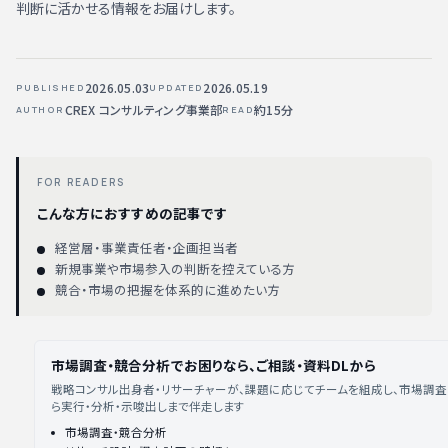
判断に活かせる情報をお届けします。
2026.05.03
2026.05.19
PUBLISHED
UPDATED
CREX コンサルティング事業部
約15分
AUTHOR
READ
FOR READERS
こんな方におすすめの記事です
経営層・事業責任者・企画担当者
新規事業や市場参入の判断を控えている方
競合・市場の把握を体系的に進めたい方
市場調査・競合分析でお困りなら、ご相談・資料DLから
戦略コンサル出身者・リサーチャーが、課題に応じてチームを組成し、市場調
ら実行・分析・示唆出しまで伴走します
市場調査・競合分析