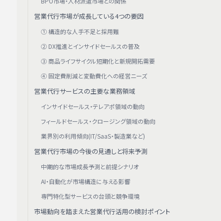
BPO市場・人材派遣市場との関係
営業代行市場が成長している4つの要因
① 構造的な人手不足と採用難
② DX推進とインサイドセールスの普及
③ 商品ライフサイクル短期化と新規開拓需要
④ 固定費削減と変動費化への経営ニーズ
営業代行サービスの主要な業務領域
インサイドセールス・テレアポ領域の動向
フィールドセールス・クロージング領域の動向
業界別の利用傾向(IT/SaaS・製造業など)
営業代行市場の今後の見通しと将来予測
中期的な市場成長予測と前提シナリオ
AI・自動化が市場構造に与える影響
専門特化型サービスの台頭と競争環境
市場動向を踏まえた営業代行活用の検討ポイント