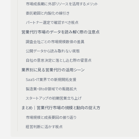
市場成長期に外部リソースを活用するメリット
委託範囲と内製化の線引き
パートナー選定で確認すべき視点
営業代行市場のデータを読み解く際の注意点
調査会社ごとの市場規模数値の差異
公開データから読み取れない実態
自社の意思決定に落とし込む際の留意点
業界別に見る営業代行の活用シーン
SaaS・IT業界での新規開拓支援
製造業・BtoB領域での販路拡大
スタートアップの初期営業立ち上げ
まとめ｜営業代行市場の規模と動向の捉え方
市場規模と成長要因の振り返り
経営判断に活かす視点