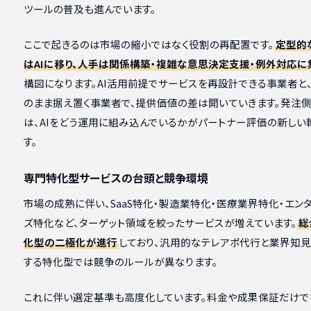
ツールの普及も進んでいます。
ここで起きるのは市場の縮小ではなく役割の再配置です。
定型的
はAIに移り、人手は関係構築・複雑な意思決定支援・例外対応に
構図になります。AI活用前提でサービスを再設計できる事業者と
のまま据え置く事業者で、提供価値の差は開いていきます。発注側
は、AIをどう運用に組み込んでいるかがパートナー評価の新しい
す。
専門特化型サービスの台頭と競争環境
市場の成熟に伴い、SaaS特化・製造業特化・医療業界特化・エン
ズ特化など、ターゲット領域を絞ったサービスが増えています。
総
化型の二極化が進行
しており、汎用的なテレアポ代行と業界知
する特化型では競争のルールが異なります。
これに伴い選定基準も高度化しています。料金や成果保証だけでな