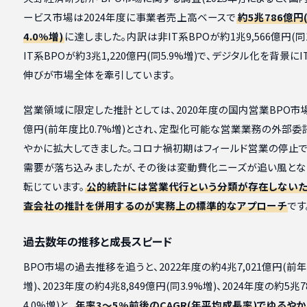
ービス市場は2024年度に事業者売上高ベースで
約5兆786億円
4.0%増)
に達しました。内訳は非IT系BPOが約1兆9,566億円(同1
IT系BPOが約3兆1,220億円(同5.9%増)で、デジタル化を背景にI
伸びが市場全体を牽引しています。
営業領域に限定した推計としては、2020年度の国内営業BPO市場
億円(前年度比0.7%増)とされ、定型化可能な営業業務の外部
やかに拡大してきました。コロナ禍初期はフィールド営業の停止
需要が落ち込みましたが、その後は変動費化ニーズが追い風とな
転じています。
公的統計には営業代行という分類が存在しないた
査会社の推計を併用するのが実務上の標準的なアプローチ
です
過去数年の推移と成長スピード
BPO市場の過去推移を追うと、2022年度の約4兆7,021億円(前年
増)、2023年度の約4兆8,849億円(同3.9%増)、2024年度の約5兆
4.0%増)と、
年率3〜5%前後のCAGR(年平均成長率)でゆるや