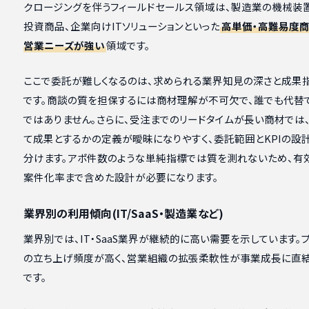
クロージングを伴うフィールドセールス領域は、製造業の機械装
投資商品、企業向けITソリューションといった
高単価・高難易度
営業ニーズが強い
領域です。
ここで委託が難しくなるのは、求められる業界知見の深さと成果
です。商談の質を担保するには商材理解が不可欠で、誰でも代替
ではありません。さらに、受注までのリードタイムが長い商材では
て成果とするかの定義が曖昧になりやすく、委託範囲とKPIの設
分けます。アポ件数のような単純指標では質を測れないため、有
案件化率まで含めた設計が必要になります。
業界別の利用傾向(IT/SaaS・製造業など)
業界別では、IT・SaaS業界が継続的に高い需要を示しています。
の立ち上げ頻度が高く、営業組織の拡張柔軟性が事業成長に直
です。