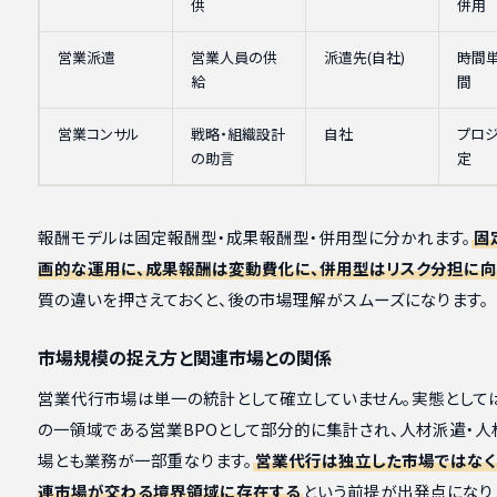
供
併用
営業派遣
営業人員の供
派遣先(自社)
時間
給
間
営業コンサル
戦略・組織設計
自社
プロジ
の助言
定
報酬モデルは固定報酬型・成果報酬型・併用型に分かれます。
固
画的な運用に、成果報酬は変動費化に、併用型はリスク分担に向
質の違いを押さえておくと、後の市場理解がスムーズになります。
市場規模の捉え方と関連市場との関係
営業代行市場は単一の統計として確立していません。実態としては
の一領域である営業BPOとして部分的に集計され、人材派遣・人
場とも業務が一部重なります。
営業代行は独立した市場ではなく
連市場が交わる境界領域に存在する
という前提が出発点になり