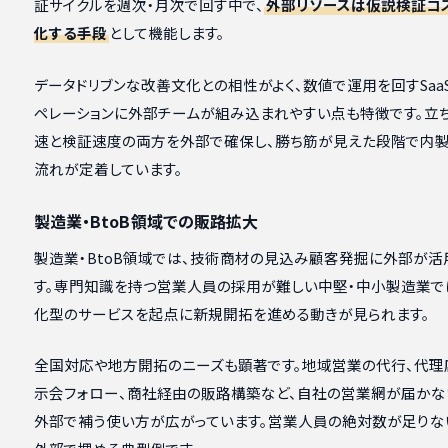
証サイクルを週次・月次で回す中で、
外部リソースは仮説検証コ
化する手段
として機能します。
データドリブンな改善文化との相性がよく、数値で運用を回すSaa
ペレーションに外部チームが組み込まれやすい点も特徴です。立
速と検証速度の両方を外部で確保し、勝ち筋が見えた段階で内製
流れが定着しています。
製造業・BtoB領域での販路拡大
製造業・BtoB領域では、技術商材の見込み顧客発掘に外部が活
す。専門知識を持つ営業人員の採用が難しい中堅・中小製造業で
化型のサービスを起点に新規開拓を進める動きが見られます。
全国対応や地方開拓のニーズも顕著です。地域営業の代行、代理
示会フォロー、商社経由の販路構築など、自社の営業網が届かな
外部で補う使い方が広がっています。営業人員の絶対数が足りな