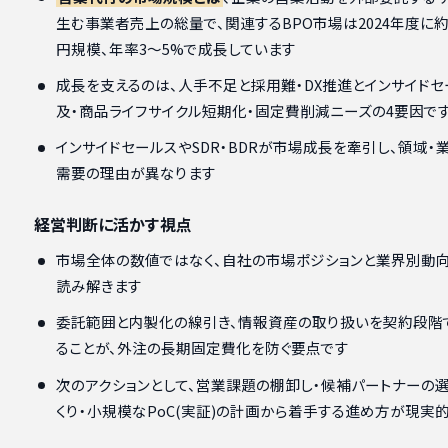
生む事業者売上の総量で、関連するBPO市場は2024年度に約5
円規模、年率3〜5%で成長しています
成長を支えるのは、人手不足と採用難・DX推進とインサイドセ
及・商品ライフサイクル短期化・固定費削減ニーズの4要因で
インサイドセールスやSDR・BDRが市場成長を牽引し、領域・
需要の理由が異なります
経営判断に活かす視点
市場全体の数値ではなく、自社の市場ポジションと業界別動
読み解きます
委託範囲と内製化の線引き、情報資産の取り扱いを契約段階
ることが、外注の長期固定費化を防ぐ要点です
次のアクションとして、営業課題の棚卸し・候補パートナーの
くり・小規模なPoC(実証)の計画から着手する進め方が現実