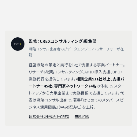
監修：CREXコンサルティング 編集部
戦略コンサル出身者・AI/データエンジニア・リサーチャーが在
籍
経営戦略の策定と実行を1社で支援する事業パートナー。
リサーチ&戦略コンサルティング、AI・DX導入支援、BPO・
業務代行を提供しています。
相談企業531社以上、支援パ
ートナー45社、専門家ネットワーク74名
の体制で、スター
トアップから大手企業まで実務目線で支援しています。代
表は戦略コンサル出身で、著書『はじめてのメタバースビ
ジネス活用図鑑』（中央経済社）を上梓。
運営会社：株式会社CREX
｜
無料相談