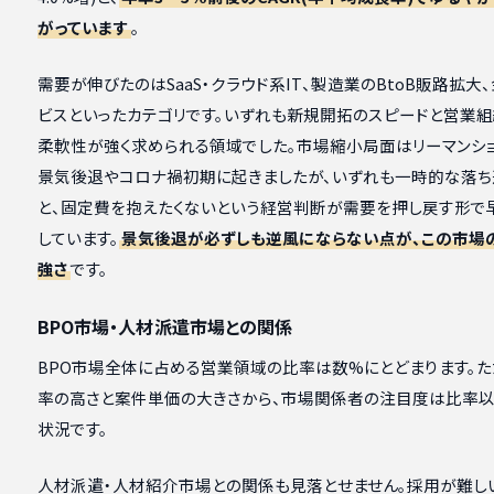
がっています
。
需要が伸びたのはSaaS・クラウド系IT、製造業のBtoB販路拡大
ビスといったカテゴリです。いずれも新規開拓のスピードと営業
柔軟性が強く求められる領域でした。市場縮小局面はリーマンシ
景気後退やコロナ禍初期に起きましたが、いずれも一時的な落ち
と、固定費を抱えたくないという経営判断が需要を押し戻す形で
しています。
景気後退が必ずしも逆風にならない点が、この市場
強さ
です。
BPO市場・人材派遣市場との関係
BPO市場全体に占める営業領域の比率は数%にとどまります。た
率の高さと案件単価の大きさから、市場関係者の注目度は比率
状況です。
人材派遣・人材紹介市場との関係も見落とせません。採用が難し