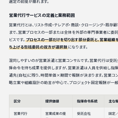
選定の前提が崩れます。
営業代行サービスの定義と業務範囲
営業代行とは、リスト作成・テレアポ・商談・クロージング・既存
まで、営業プロセスの一部または全体を外部の専門事業者に委
ビスです。
プロセスの一部だけを切り出す部分委託と、営業組織
ち上げる包括委託の双方が選択肢
になります。
混同しやすいのが営業派遣と営業コンサルです。営業代行は受託
揮命令を持ち成果を提供しますが、営業派遣は人員を供給し指
遣先(自社)に残り、時間単価×期間で報酬が決まります。営業コ
略立案や組織設計の助言が中心で、プロジェクト固定報酬が一般
区分
提供価値
指揮命令系統
主な
営業代行
営業成果の提
受託会社
固定