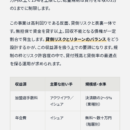
の1までに制限します。
この事業は高利回りである反面、貸倒リスクと表裏一体で
す。無担保で資金を貸す以上、回収不能となる債権が一定
割合で発生します。
貸倒リスクとリターンのバランス
をどう
設計するかが、この収益源を扱う上での要諦になります。規
制の枠とリスク許容度の中で、貸付残高と貸倒率の最適点
を探る運用が求められます。
収益源
主要な担い手
規模感・水準
加盟店手数料
アクワイアラ／
決済額の2〜5%
イシュア
（業種別）
年会費
イシュア
無料〜数十万円
（階層別）