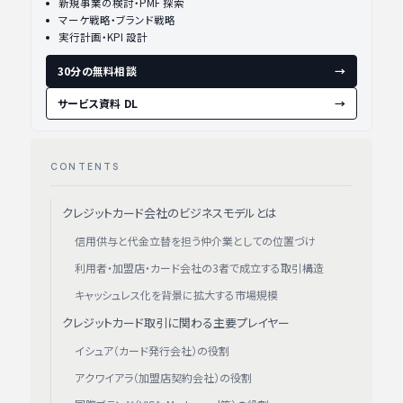
新規事業の検討・PMF 探索
マーケ戦略・ブランド戦略
実行計画・KPI 設計
30分の無料相談
→
サービス資料 DL
→
CONTENTS
クレジットカード会社のビジネスモデルとは
信用供与と代金立替を担う仲介業としての位置づけ
利用者・加盟店・カード会社の3者で成立する取引構造
キャッシュレス化を背景に拡大する市場規模
クレジットカード取引に関わる主要プレイヤー
イシュア（カード発行会社）の役割
アクワイアラ（加盟店契約会社）の役割