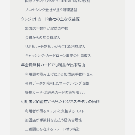
国際ブランド（VISA・Mastercard等）の役割
プロセシング会社が担う処理基盤
クレジットカード会社の主な収益源
加盟店手数料が収益の中核
会員からの年会費収入
リボ払い・分割払いから生じる利息収入
キャッシング・カードローン事業の利息収入
年会費無料カードでも利益が出る理由
利用額の積み上げによる加盟店手数料収入
会員データを活用したマーケティング収益
提携カード・流通系カードの集客モデル
利用者と加盟店から見たビジネスモデルの価値
利用者が得るメリットと負担するコスト
加盟店が手数料を支払う経済合理性
三者間に存在するトレードオフ構造