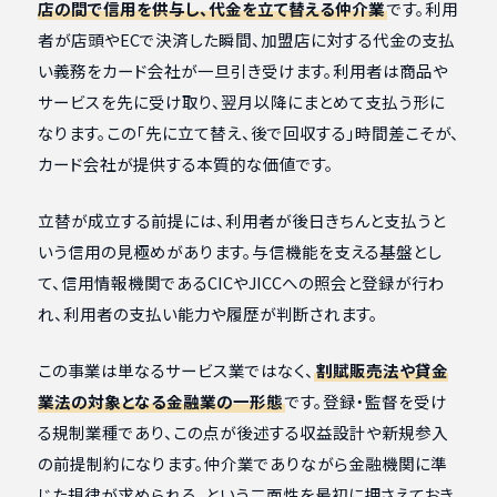
店の間で信用を供与し、代金を立て替える仲介業
です。利用
者が店頭やECで決済した瞬間、加盟店に対する代金の支払
い義務をカード会社が一旦引き受けます。利用者は商品や
サービスを先に受け取り、翌月以降にまとめて支払う形に
なります。この「先に立て替え、後で回収する」時間差こそが、
カード会社が提供する本質的な価値です。
立替が成立する前提には、利用者が後日きちんと支払うと
いう信用の見極めがあります。与信機能を支える基盤とし
て、信用情報機関であるCICやJICCへの照会と登録が行わ
れ、利用者の支払い能力や履歴が判断されます。
この事業は単なるサービス業ではなく、
割賦販売法や貸金
業法の対象となる金融業の一形態
です。登録・監督を受け
る規制業種であり、この点が後述する収益設計や新規参入
の前提制約になります。仲介業でありながら金融機関に準
じた規律が求められる、という二面性を最初に押さえておき