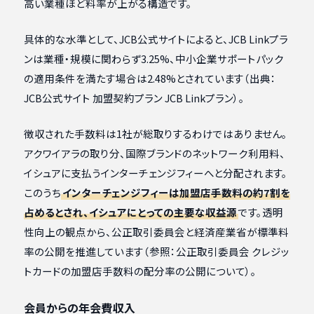
高い業種ほど料率が上がる構造です。
具体的な水準として、JCB公式サイトによると、JCB Linkプラ
ンは業種・規模に関わらず3.25%、中小企業サポートパック
の適用条件を満たす場合は2.48%とされています（出典：
JCB公式サイト 加盟契約プラン JCB Linkプラン）。
徴収された手数料は1社が総取りするわけではありません。
アクワイアラの取り分、国際ブランドのネットワーク利用料、
イシュアに支払うインターチェンジフィーへと分配されます。
このうち
インターチェンジフィーは加盟店手数料の約7割を
占めるとされ、イシュアにとっての主要な収益源
です。透明
性向上の観点から、公正取引委員会と経済産業省が標準料
率の公開を推進しています（参照：公正取引委員会 クレジッ
トカードの加盟店手数料の配分率の公開について）。
会員からの年会費収入