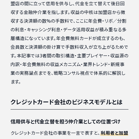
盟店の間に立って信用を供与し、代金を立て替えて後日回
収する金融仲介業を指します。収益の中核は加盟店から徴
収する決済額の数%の手数料で、ここに年会費・リボ／分割
の利息・キャッシング利息・データ活用収益が積み重なる多
層構造になっています。年会費無料カードが成立するのも、
会員数と決済額の掛け算で手数料収入が立ち上がるためで
す。本記事では3者間の取引構造・主要プレイヤー・収益源の
内訳・年会費無料の収益メカニズム・業界トレンド・新規事
業の実務論点までを、戦略コンサル視点で体系的に解説し
ます。
クレジットカード会社のビジネスモデルとは
信用供与と代金立替を担う仲介業としての位置づけ
クレジットカード会社の事業を一言で表すと、
利用者と加盟