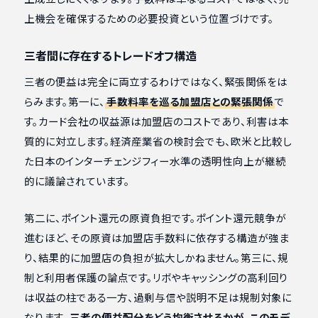
上機会を確保するための必要投資という位置づけです。
三者間に存在するトレードオフ構造
三者の便益は完全に両立するわけではなく、緊張関係をは
らみます。第一に、
手数料率を巡る加盟店との緊張関係
で
す。カード会社の収益源は加盟店のコストであり、利害は本
質的に対立します。経済産業省の検討会でも、欧米と比較し
た日本のインターチェンジフィー水準の透明性向上が継続
的に議論されています。
第二に、ポイント還元の原資負担です。ポイント還元競争が
進むほど、その原資は加盟店手数料に依存する構造が強ま
り、結果的に加盟店の負担が拡大しかねません。第三に、規
制と利用者保護の論点です。リボやキャッシングの高利回り
は収益の柱である一方、過剰与信や説明不足は規制対象に
なります。
三者の便益配分をどう均衡させるかが、このモデ