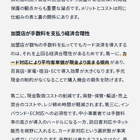
保護の観点からも重要な論点です。メリットとコストは同じ
仕組みの表と裏の関係にあります。
加盟店が手数料を支払う経済合理性
加盟店が数%の手数料を払ってでもカード決済を導入する
のは、それを上回る経済合理性があるためです。第一に、
カ
ード対応により平均客単価が現金より高まる傾向
があり、
百貨店・家電・宿泊・ECで導入効果が大きくなります。手元
現金の制約がなくなることで購入機会の損失を防げます。
第二に、現金取扱コストの削減です。両替・保管・輸送・売上
突合のコストや、レジ締め時間が軽減されます。第三に、イン
バウンド・EC対応への必須性です。中小事業者では手数料
率の高さが導入のハードルになる一方、訪日客対応やネット
販売を視野に入れると、カード非対応という選択肢が事実
上成立しにくくなります。手数料は単なるコストではなく、売