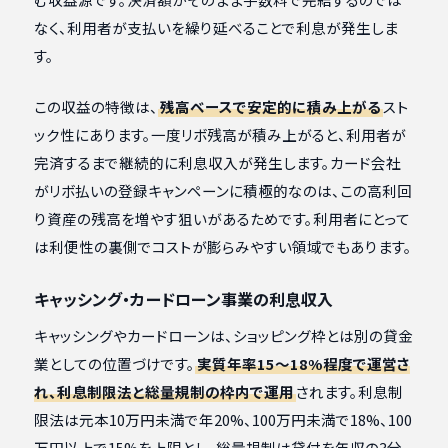
なく、利用者が支払いを繰り延べることで利息が発生しま
す。
この収益の特徴は、
残高ベースで安定的に積み上がる
スト
ック性にあります。一度リボ残高が積み上がると、利用者が
完済するまで継続的に利息収入が発生します。カード会社
がリボ払いの登録キャンペーンに積極的なのは、この高利回
り資産の残高を増やす狙いがあるためです。利用者にとって
は利便性の裏側でコストが膨らみやすい領域でもあります。
キャッシング・カードローン事業の利息収入
キャッシングやカードローンは、ショッピング枠とは別の貸金
業としての位置づけです。
実質年率15〜18%程度で運営さ
れ、利息制限法と総量規制の枠内で運用
されます。利息制
限法は元本10万円未満で年20%、100万円未満で18%、100
万円以上で15%を上限とし、総量規制は貸付を年収の3分