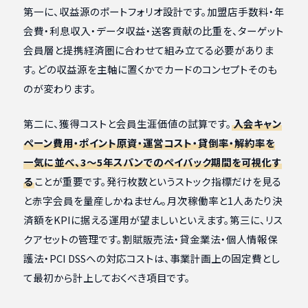
第一に、収益源のポートフォリオ設計です。加盟店手数料・年
会費・利息収入・データ収益・送客貢献の比重を、ターゲット
会員層と提携経済圏に合わせて組み立てる必要がありま
す。どの収益源を主軸に置くかでカードのコンセプトそのも
のが変わります。
第二に、獲得コストと会員生涯価値の試算です。
入会キャン
ペーン費用・ポイント原資・運営コスト・貸倒率・解約率を
一気に並べ、3〜5年スパンでのペイバック期間を可視化す
る
ことが重要です。発行枚数というストック指標だけを見る
と赤字会員を量産しかねません。月次稼働率と1人あたり決
済額をKPIに据える運用が望ましいといえます。第三に、リス
クアセットの管理です。割賦販売法・貸金業法・個人情報保
護法・PCI DSSへの対応コストは、事業計画上の固定費とし
て最初から計上しておくべき項目です。