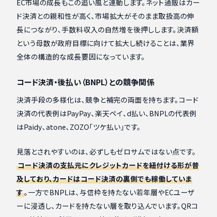
EC市場の成長もこの追い風と連動します。ネット通販はカー
ド決済との親和性が高く、市場拡大がそのまま取扱高の伸
長につながり、手数料収入の自然増を後押しします。決済額
という母数が政府目標に向けて拡大し続けることは、業界
全体の構造的な成長要因になっています。
コード決済・後払い（BNPL）との競争関係
決済手段の多様化は、競争と補完の両面を持ちます。コード
決済の代表例はPayPay、楽天ペイ、d払い、BNPLの代表例
はPaidy、atone、ZOZO「ツケ払い」です。
見落とされやすいのは、必ずしもゼロサムではない点です。
コード決済の支払元にクレジットカードを紐付ける形が普
及しており、カードはコード決済の裏側でも稼働していま
す
。一方でBNPLは、与信枠を持たない若年層やECユーザ
ーに浸透し、カードを持たない層を取り込んでいます。QRコ