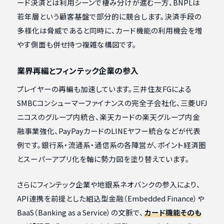
ード決済とは利用シーンで棲み分けが進む一方、BNPLは
若年層という顧客基盤で部分的に競合します。決済手段の
多様化は脅威であると同時に、カード機能の利用機会を増
やす側面も併せ持つ複雑な構図です。
業界再編とフィンテック企業の参入
プレイヤーの再編も加速しています。三井住友FGによる
SMBCコンシューマーファイナンスの完全子会社化、三菱UFJ
ニコスのグループ内統合、楽天カードの楽天グループ内金
融事業強化、PayPayカードのLINEヤフー統合などが代表
例です。銀行系・流通系・通信系の各陣営が、ポイント経済圏
とスーパーアプリ化を軸に勢力図を塗り替えています。
さらにフィンテック企業や地銀系ネオバンクの参入により、
API連携を前提とした組込型金融（Embedded Finance）や
BaaS（Banking as a Service）の文脈で、
カード機能そのも