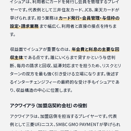
イシュアは、利用者にカードを発行し会員を管理するプレイ
ヤーです。代表例として三井住友カード、JCB、楽天カードが
挙げられます。担う業務は
カード発行・会員管理・与信枠の
設定・請求業務
まで幅広く、利用者と直接の接点を持ちま
す。
収益面でイシュアが重要なのは、
年会費と利息の主要な回
収主体
である点です。誰にいくらまで貸すかという与信判
断、毎月の請求と回収、延滞対応までを担うため、リスクとリ
ターンの双方を最も強く引き受ける立場になります。後述す
るインターチェンジフィーの最終的な受け手もイシュアであ
り、収益構造の中心に位置します。
アクワイアラ（加盟店契約会社）の役割
アクワイアラは、加盟店側を担当するプレイヤーです。代表
例として三菱UFJニコス、SMBC GMO PAYMENTが挙げられ