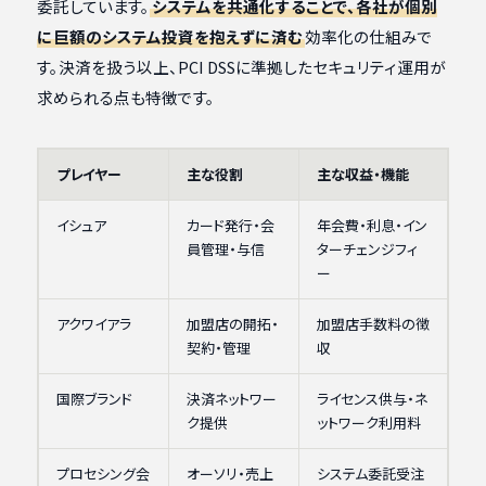
委託しています。
システムを共通化することで、各社が個別
に巨額のシステム投資を抱えずに済む
効率化の仕組みで
す。決済を扱う以上、PCI DSSに準拠したセキュリティ運用が
求められる点も特徴です。
プレイヤー
主な役割
主な収益・機能
イシュア
カード発行・会
年会費・利息・イン
員管理・与信
ターチェンジフィ
ー
アクワイアラ
加盟店の開拓・
加盟店手数料の徴
契約・管理
収
国際ブランド
決済ネットワー
ライセンス供与・ネ
ク提供
ットワーク利用料
プロセシング会
オーソリ・売上
システム委託受注