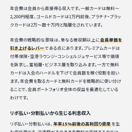
年会費は会員から直接得る収入です。一般カードは無料〜
2,200円程度、ゴールドカードは1万円前後、プラチナ・ブラッ
クカードは2万〜数十万円と階層化されています。
年会費の戦略的な意味は、単なる徴収額以上に
会員単価を
引き上げるレバー
である点にあります。プレミアムカードは
付帯保険・空港ラウンジ・コンシェルジュサービス等で価値
を訴求し、富裕層・ビジネス層を取り込みます。一方で無料
カードは入会のハードルを下げて会員数を稼ぐ役割を担い
ます。年会費を取るカードと無料カードを戦略的に使い分け
ることで、会員ポートフォリオ全体の収益を最適化している
わけです。
リボ払い・分割払いから生じる利息収入
リボ払い・分割払いは、
年率15%前後の高利回り資産
を生
む収益源です。決済額がそのまま手数料で完結するのでは