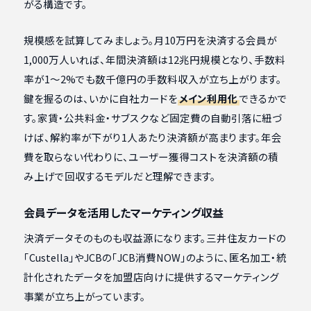
がる構造です。
規模感を試算してみましょう。月10万円を決済する会員が
1,000万人いれば、年間決済額は12兆円規模となり、手数料
率が1〜2%でも数千億円の手数料収入が立ち上がります。
鍵を握るのは、いかに自社カードを
メイン利用化
できるかで
す。家賃・公共料金・サブスクなど固定費の自動引落に紐づ
けば、解約率が下がり1人あたり決済額が高まります。年会
費を取らない代わりに、ユーザー獲得コストを決済額の積
み上げで回収するモデルだと理解できます。
会員データを活用したマーケティング収益
決済データそのものも収益源になります。三井住友カードの
「Custella」やJCBの「JCB消費NOW」のように、匿名加工・統
計化されたデータを加盟店向けに提供するマーケティング
事業が立ち上がっています。