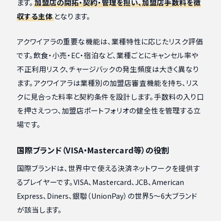
ます。
加盟店の開拓・契約・管理を担い、加盟店手数料を徴
収する主体
となります。
アクワイアラの重要な機能は、業種特性に応じたリスク評価
です。飲食・小売・EC・宿泊など、業種ごとにキャンセル率や
不正利用リスク、チャージバックの発生頻度は大きく異なり
ます。アクワイアラは業種別の加盟店審査機能を持ち、リス
クに見合った料率と契約条件を設計します。手数料の入り口
を押さえつつ、加盟店ポートフォリオの健全性を管理する立
場です。
国際ブランド（VISA・Mastercard等）の役割
国際ブランドは、世界中で使える決済ネットワークを提供す
るプレイヤーです。VISA、Mastercard、JCB、American
Express、Diners、銀聯（UnionPay）の世界5〜6大ブランド
が該当します。