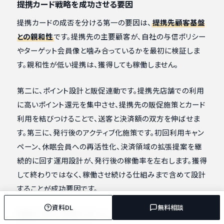
提携カード戦略を成功させる要因
提携カードの成否を分ける第一の要因は、
提携先顧客基盤
との親和性
です。提携先の主要顧客が、自社の与信ポリシー
やターゲット会員像と噛み合っているかを最初に検証しま
す。親和性が低い提携は、獲得しても稼働しません。
第二に、ポイント設計と販促連動です。提携先店舗での利用
に高いポイント還元を集中させ、提携先の販促施策とカード
利用を結びつけることで、送客と決済額の双方を伸ばせま
す。第三に、発行後のアクティブ化施策です。初回利用キャン
ペーン、休眠会員への再活性化、決済領域の拡張提案を継
続的に回す運用設計が、発行後の稼働率を左右します。獲得
して終わりではなく、稼働させ続ける仕組みまで含めて設計
することが成功要因です。
資料DL
無料相談
失敗しやすい典型パターン