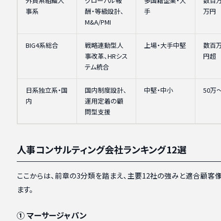
外資系組織人
グローバル報
多国籍企業・大
数百
事系
酬・等級設計、
手
万円
M&A/PMI
BIG4系総合
戦略連動型人
上場・大手中堅
数百
事改革、HRシス
円超
テム統合
日系独立系・国
国内制度設計、
中堅・中小
50万
内
運用定着の顧
問型支援
人事コンサルティング会社ランキング12選
ここからは、前章の3分類を踏まえ、主要12社の強みと適合顧客
ます。
① マーサージャパン