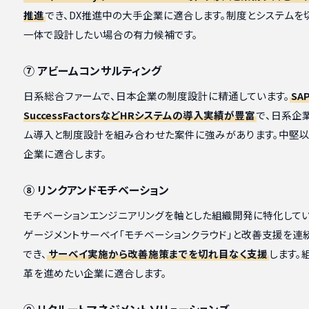
推進
でき、DX推進中の大手企業に適合します。制度とシステムを
一体で設計したい場合の有力候補です。
⑦ アビームコンサルティング
日系総合ファームで、日本企業の制度設計に精通しています。
SA
SuccessFactorsなどHRシステムの導入実績が豊富
で、日系企
ム導入と制度設計を組み合わせた案件に強みがあります。中堅
企業に適合します。
⑧ リンクアンドモチベーション
モチベーションエンジニアリングを軸とした組織開発に特化してい
ゲージメントサーベイ「モチベーションクラウド」と改善支援を連
でき、
サーベイ実施から改善施策までを切れ目なく支援
します。
革を進めたい企業に適合します。
⑨ リクルートマネジメントソリューションズ