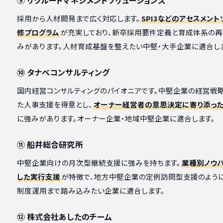
採用から人材開発まで広く対応します。
SPI3などのアセスメン
修プログラム
が充実しており、新卒採用要件定義と育成体系の
みがあります。人材育成基盤を整えたい中堅・大手企業に適合し
⑩ タナベコンサルティング
国内経営コンサルティングのパイオニアです。中堅企業の経営戦
た人事支援を得意とし、
オーナー経営者の意思決定に寄り添っ
に強みがあります。オーナー企業・地域中堅企業に適合します。
⑪ 船井総合研究所
中堅企業向けの月次型継続支援に強みを持ちます。
業種別ノウ
した実行支援
が特徴で、地方中堅企業の定例訪問型支援のように
制度運用まで踏み込みたい企業に適合します。
⑫ 株式会社あしたのチーム