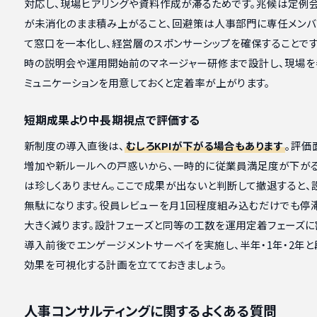
対応し、現場ヒアリングや資料作成が滞るためです。兆候は定例
が未消化のまま積み上がること、回避策は人事部門に専任メンバ
て窓口を一本化し、経営層のスポンサーシップを確保することです
時の説明会や運用開始前のマネージャー研修まで設計し、現場を
ミュニケーションを用意しておくと定着率が上がります。
短期成果より中長期視点で評価する
新制度の導入直後は、
むしろKPIが下がる場合もあります
。評価
増加や新ルールへの戸惑いから、一時的に従業員満足度が下が
は珍しくありません。ここで成果が出ないと判断して撤退すると、
無駄になります。役員レビューを月1回程度組み込むだけでも停
大きく減ります。設計フェーズと同等の工数を運用定着フェーズに
導入前後でエンゲージメントサーベイを実施し、半年・1年・2年
効果を可視化する計画を立てておきましょう。
人事コンサルティングに関するよくある質問