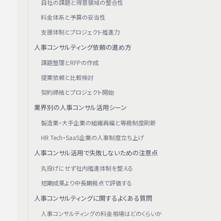
自社の課題と得意領域の整合性
料金体系と予算の妥当性
支援体制とプロジェクト推進力
人事コンサルティング依頼の進め方
課題整理とRFPの作成
提案依頼と比較検討
契約締結とプロジェクト開始
業界別の人事コンサル活用シーン
製造業・大手企業の組織再編と等級制度刷新
HR Tech・SaaS企業の人事制度立ち上げ
人事コンサル活用で失敗しないための注意点
丸投げにせず社内推進体制を整える
短期成果より中長期視点で評価する
人事コンサルティングに関するよくある質問
人事コンサルティングの料金相場はどのくらいか