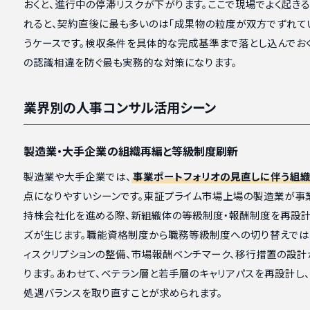
おくと、進行中の停滞リスクが下がります。ここで現場でよく起き
れると、契約直後に最も多いのは「成果物の粒度が双方でずれて
うケースです。検収条件を具体的な完成基準まで落とし込んでおく
の認識相違を防ぐ最も実務的な対策になります。
業界別の人事コンサル活用シーン
製造業・大手企業の組織再編と等級制度刷新
製造業や大手企業では、
事業ポートフォリオの見直しに伴う組
点になりやすいシーンです。東証プライム市場上場の製造業が事
持株会社化を進める際、新組織体の等級制度・報酬制度を再設
ズが生じます。職能資格制度から職務等級制度への切り替えでは
ィスクリプションの整備、市場報酬ベンチマーク、移行措置の設計
ります。あわせて、ベテラン層と若手層のキャリアパスを再設計し
処遇バランスを取り直すことが求められます。