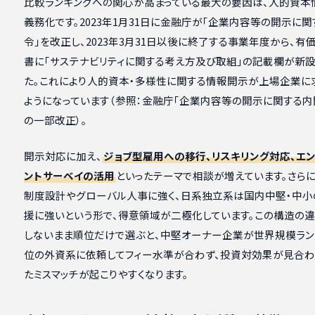
比較ランキングへの関心が高まっている最大の要因は、人的資本
義務化です。2023年1月31日に金融庁が「企業内容等の開示に
令」を改正し、2023年3月31日以後に終了する事業年度から、有
書に「サステナビリティに関する考え方及び取組」の記載欄が新
た。これにより人的資本・多様性に関する情報開示が上場企業に
ようになっています（参照：金融庁「企業内容等の開示に関する内
の一部改正）。
開示対応に加え、
ジョブ型雇用への移行、リスキリング対応、エ
ントサーベイの活用
といったテーマで相談が増えています。さら
制度設計やグローバル人事に強く、日系独立系は国内中堅・中小
援に強いという形で、得意領域が二極化しています。この構造の
しないまま順位だけで選ぶと、中堅オーナー企業が世界規模ラン
位の外資系に依頼してフィー水準が合わず、投資対効果が見合わ
たミスマッチが起こりやすくなります。