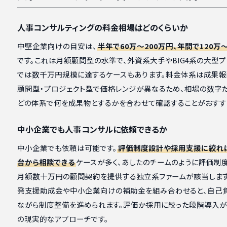
人事コンサルティングの料金相場はどのくらいか
中堅企業向けの目安は、
半年で60万〜200万円、年間で120万〜
です。これは月額顧問型の水準で、外資系大手やBIG4系の大型プ
では数千万円規模に達するケースもあります。料金体系は成果報
顧問型・プロジェクト型で価格レンジが異なるため、相場の数字だ
どの体系で何を成果物とするかを合わせて確認することがおすす
中小企業でも人事コンサルに依頼できるか
中小企業でも依頼は可能です。
評価制度設計や採用支援に絞れば
台から相談できる
ケースが多く、あしたのチームのように評価制
月額数十万円の顧問契約を提供する独立系ファームが該当します
発支援助成金や中小企業向けの補助金を組み合わせると、自己
ながら制度整備を進められます。評価か採用に絞った段階導入が
の現実的なアプローチです。