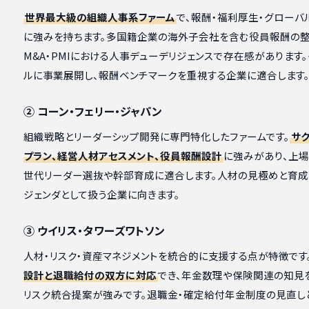
世界最大級の組織人事系ファーム
で、報酬・福利厚生・グローバ
に強みを持ちます。多国籍企業の海外子会社を含む役員報酬の整
M&A・PMIにおける人事デューデリジェンスで存在感があります
ルに事業展開し、報酬ベンチマークを重視する企業に適合します
② コーン・フェリー・ジャパン
組織戦略とリーダーシップ開発に専門特化したファームです。
サ
プラン、経営人材アセスメント、役員報酬設計
に強みがあり、上
世代リーダー選抜や幹部育成に適合します。人材の見極めと育成
ジェンダとして扱う企業に向きます。
③ ウイリス・タワーズワトソン
人材・リスク・資産マネジメントを統合的に支援する点が特徴です
設計と退職給付の双方に対応
でき、年金数理や保険関連の知見
リスク統合提案が強みです。退職金・確定給付年金制度の見直し