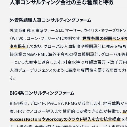
人事コンサルティング会社の主な種類と特徴
外資系組織人事コンサルティングファーム
外資系組織人事系ファームは、マーサー、ウイリス・タワーズワトソ
（WTW）、コーン・フェリーが代表例です。
世界各国の報酬ベンチ
タを保有
しており、グローバル人事制度や報酬設計に強みを持ち
籍企業のM&A・PMI、海外子会社の役員報酬設計、グローバル
一といった案件に適合します。料金水準は月額数百万〜数千万円
人事デューデリジェンスのように高度な専門性を要する局面で力
す。
BIG4系コンサルティングファーム
BIG4系は、デロイト、PwC、EY、KPMGが該当します。経営戦略
度、HRテクノロジー導入まで横断的に支援できる点が特徴で、
S
SuccessFactorsやWorkdayのクラウド導入を含む統合提案
を
す。上場企業・大手中堅向けの案件が中心で、グループ人事再編