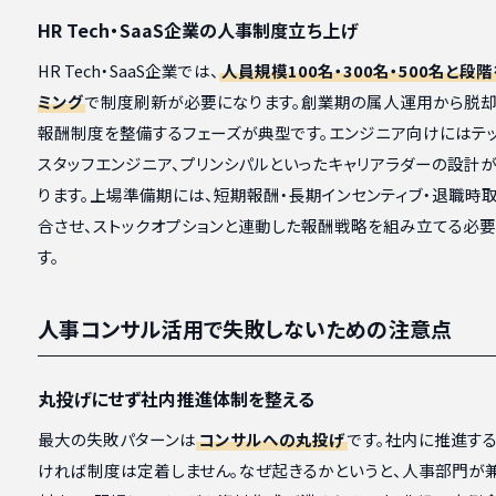
HR Tech・SaaS企業の人事制度立ち上げ
HR Tech・SaaS企業では、
人員規模100名・300名・500名と段
ミング
で制度刷新が必要になります。創業期の属人運用から脱却
報酬制度を整備するフェーズが典型です。エンジニア向けにはテッ
スタッフエンジニア、プリンシパルといったキャリアラダーの設計
ります。上場準備期には、短期報酬・長期インセンティブ・退職時
合させ、ストックオプションと連動した報酬戦略を組み立てる必
す。
人事コンサル活用で失敗しないための注意点
丸投げにせず社内推進体制を整える
最大の失敗パターンは
コンサルへの丸投げ
です。社内に推進す
ければ制度は定着しません。なぜ起きるかというと、人事部門が