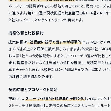
ネージャーの認識ずれをこの段階で潰しておくと、提案フェーズ
に進みます。第1〜2週で現状把握と論点整理、第3〜4週でRFPド
と社内レビュー、というタイムラインが目安です。
提案依頼と比較検討
提案依頼は
3社程度に並行で出すのが標準的
です。1社だけで
きず、5社以上だと評価工数が膨らみすぎます。外資系1社・BIG4
独立系1社という分散配分にすると、アプローチの違いが比較し
ます。提案書だけでなく担当者との相性を確認し、見積範囲と前
異をチェックします。比較検討は2〜3週間を見込み、提案プレゼ
内評価会議を組み込みます。
契約締結とプロジェクト開始
契約では、
スコープ・成果物・検収条件を明文化
します。キックオ
ストーンを共通認識化し、定例会の頻度とエスカレーションルー