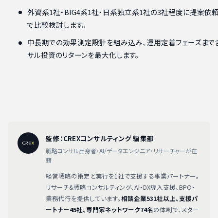
外資系1社・BIG4系1社・日系独立系1社の3社程度に提案依
で比較検討します。
中長期での効果測定設計を組み込み、運用定着フェーズまで
サル投資のリターンを最大化します。
監修：CREXコンサルティング 編集部
戦略コンサル出身者・AI/データエンジニア・リサーチャーが在
籍
経営戦略の策定と実行を1社で支援する事業パートナー。
リサーチ&戦略コンサルティング、AI・DX導入支援、BPO・
業務代行を提供しています。
相談企業531社以上、支援パ
ートナー45社、専門家ネットワーク74名
の体制で、スター