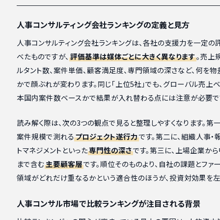
人事コンサルティング会社ランキングの定義と見方
人事コンサルティング会社ランキングは、各社の支援力を一定の
べたものですが、
評価基準は媒体ごとに大きく異なります
。売上
ルタント数、案件単価、顧客満足度、専門領域の深さなど、何を物
かで顔ぶれが変わります。同じ「上位5社」でも、グローバル売上
本国内案件数ベースかで結果が入れ替わる点には注意が必要で
読み解く際は、次の3つの観点で見ると整理しやすくなります。第
案件規模で測れる
プロジェクト遂行力
です。第二に、組織人事・
トマネジメントといった
専門性の深さ
です。第三に、上場企業か
まで含む
主要顧客層
です。順位そのものより、自社の課題とファ
領域がどれだけ重なるかという適合性のほうが、投資対効果を左
人事コンサル市場で比較ランキングが注目される背景