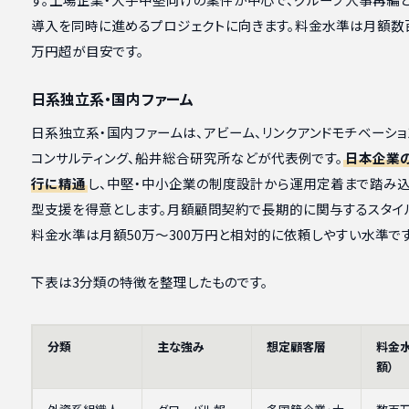
導入を同時に進めるプロジェクトに向きます。料金水準は月額数
万円超が目安です。
日系独立系・国内ファーム
日系独立系・国内ファームは、アビーム、リンクアンドモチベーショ
コンサルティング、船井総合研究所などが代表例です。
日本企業
行に精通
し、中堅・中小企業の制度設計から運用定着まで踏み
型支援を得意とします。月額顧問契約で長期的に関与するスタイ
料金水準は月額50万〜300万円と相対的に依頼しやすい水準です
下表は3分類の特徴を整理したものです。
分類
主な強み
想定顧客層
料金水
額）