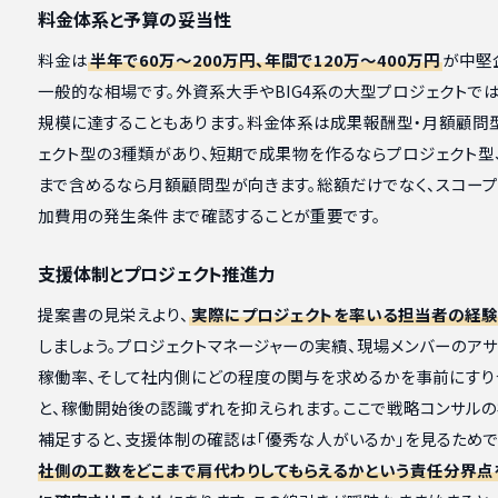
料金体系と予算の妥当性
料金は
半年で60万〜200万円、年間で120万〜400万円
が中堅
一般的な相場です。外資系大手やBIG4系の大型プロジェクトで
規模に達することもあります。料金体系は成果報酬型・月額顧問
ェクト型の3種類があり、短期で成果物を作るならプロジェクト型
まで含めるなら月額顧問型が向きます。総額だけでなく、スコープ
加費用の発生条件まで確認することが重要です。
支援体制とプロジェクト推進力
提案書の見栄えより、
実際にプロジェクトを率いる担当者の経
しましょう。プロジェクトマネージャーの実績、現場メンバーのア
稼働率、そして社内側にどの程度の関与を求めるかを事前にすり
と、稼働開始後の認識ずれを抑えられます。ここで戦略コンサル
補足すると、支援体制の確認は「優秀な人がいるか」を見るためで
社側の工数をどこまで肩代わりしてもらえるかという責任分界点