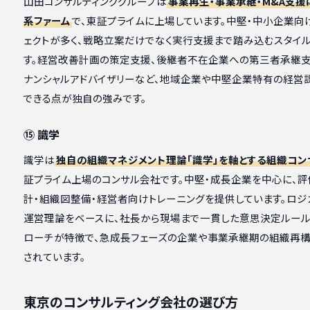
山田コンサルティンググループは
事業再生・事業承継・M&A支
系ファーム
で、東証プライムに上場しています。中堅・中小企業向
ェクトが多く、戦略立案だけでなく実行支援まで踏み込むスタイ
す。経営改善計画の策定支援、後継者不在企業への第三者承継支
ナンシャルアドバイザリーなど、地域企業や中堅企業特有の経営
できる点が独自の強みです。
⑮ 識学
識学は
独自の組織マネジメント理論「識学」を軸とする組織コン
証プライム上場のコンサル会社です。中堅・成長企業を中心に、
計・組織図整備・経営者向けトレーニングを提供しています。ロジ
運営理論をベースに、社長から現場まで一貫した意思決定ルール
ローチが特徴で、急成長フェーズの企業や事業承継期の組織再
されています。
東京のコンサルティング会社の選び方