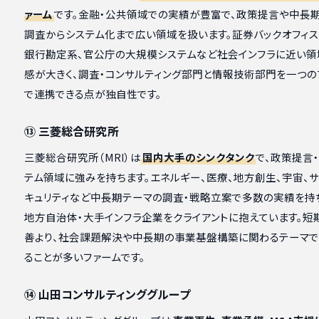
ァーム
です。金融・公共領域での実績が豊富で、政策提言や中長
調査からシステム化まで広い領域を扱います。証券バックオフィス
銀行勘定系、官公庁の大規模システムなど社会インフラに近い領
感が大きく、調査・コンサルティング部門と情報技術部門を一つの
で連携できる点が独自性です。
⑬ 三菱総合研究所
三菱総合研究所（MRI）は
国内大手のシンクタンク
で、政策提言
テム領域に強みを持ちます。エネルギー、医療、地方創生、宇宙、
キュリティなど中長期テーマの調査・戦略立案で多数の実績を持ち
地方自治体・大手インフラ企業をクライアントに抱えています。短
善より、社会課題解決や中長期の事業基盤構築に関わるテーマ
ることが多いファームです。
⑭ 山田コンサルティンググループ