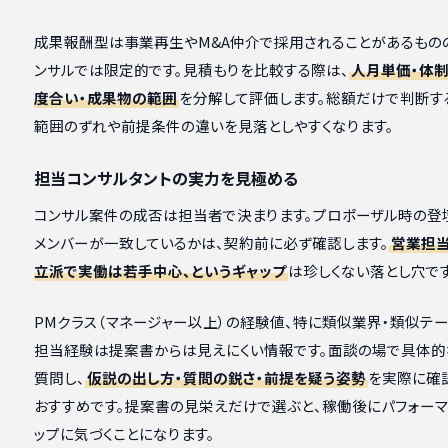
成果報酬型は事業再生やM&A仲介で採用されることがあるもの
ンサルでは限定的です。見積もりを比較する際は、
人月単価・体制
度合い・成果物の範囲
を分解して評価します。総額だけで判断す
範囲のずれや前提条件の違いを見落としやすくなります。
担当コンサルタントの実力を見極める
コンサル案件の成否は担当者で決まります。プロポーザル時の登
メンバーが一致しているかは、契約前に必ず確認します。
営業担
立派で実働は若手中心、というギャップ
は珍しくない落とし穴です
PMクラス（マネージャー以上）の経験値、特に類似業界・類似テ
担当経験は提案書からは見えにくい情報です。面談の場で具体的
質問し、
仮説の出し方・質問の鋭さ・前提を疑う姿勢
を実際に確
おすすめです。提案書の見栄えだけで選ぶと、稼働後にパフォーマ
ップに気づくことになります。