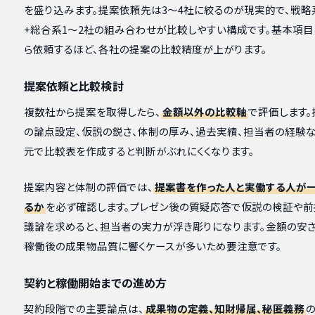
を盛り込みます。提案依頼先は3〜4社に絞るのが現実的で、戦略
+総合系1〜2社の組み合わせが比較しやすい構成です。基本項目
ら依頼するほど、各社の提案の比較精度が上がります。
提案依頼と比較検討
複数社から提案を取得したら、
金額以外の比較軸
で評価します
の論点設定、仮説の鋭さ、体制の厚み、過去実績、担当者の経験
元で比較表を作成すると判断がぶれにくくなります。
提案内容と体制の評価では、
提案書を作った人と実働する人が
るか
を必ず確認します。プレゼン後の質疑応答で仮説の検証や
議論を求めると、担当者の実力が浮き彫りになります。金額の安さ
稼働後の成果物品質に響くケースが多いため要注意です。
契約と稼働開始までの進め方
契約段階での主要論点は、
成果物の定義、知財帰属、秘匿義務
の