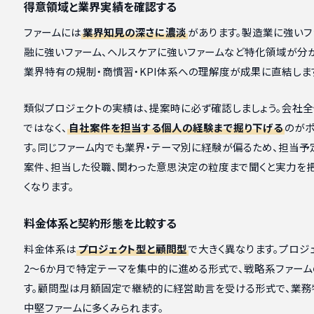
得意領域と業界実績を確認する
ファームには
業界知見の深さに濃淡
があります。製造業に強いフ
融に強いファーム、ヘルスケアに強いファームなど特化領域が分か
業界特有の規制・商慣習・KPI体系への理解度が成果に直結しま
類似プロジェクトの実績は、提案時に必ず確認しましょう。会社
ではなく、
自社案件を担当する個人の経験まで掘り下げる
のがポ
す。同じファーム内でも業界・テーマ別に経験が偏るため、担当予
案件、担当した役職、関わった意思決定の粒度まで聞くと実力を
くなります。
料金体系と契約形態を比較する
料金体系は
プロジェクト型と顧問型
で大きく異なります。プロジ
2〜6か月で特定テーマを集中的に進める形式で、戦略系ファー
す。顧問型は月額固定で継続的に経営助言を受ける形式で、業務
中堅ファームに多くみられます。