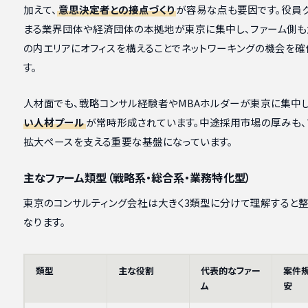
加えて、
意思決定者との接点づくり
が容易な点も要因です。役員
まる業界団体や経済団体の本拠地が東京に集中し、ファーム側も
の内エリアにオフィスを構えることでネットワーキングの機会を確
す。
人材面でも、戦略コンサル経験者やMBAホルダーが東京に集中し
い人材プール
が常時形成されています。中途採用市場の厚みも、
拡大ペースを支える重要な基盤になっています。
主なファーム類型（戦略系・総合系・業務特化型）
東京のコンサルティング会社は大きく3類型に分けて理解すると整
なります。
類型
主な役割
代表的なファー
案件
ム
安