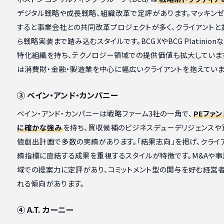
デジタル戦略や成長戦略、組織改革で定評があります。マッキン
すると事業会社との共同改革プロジェクトが多く、クライアントと
ら戦略実装まで踏み込むスタイルです。BCG XやBCG Platinio
特化組織を持ち、テクノロジー領域での提供価値も拡大していま
は消費財・金融・製造業を中心に幅広いクライアントを抱えていま
③ ベイン・アンド・カンパニー
ベイン・アンド・カンパニーは戦略ファーム3社の一角で、
PEファ
に確かな強み
を持ち、買収候補のビジネスデューデリジェンスや
値創出計画で多数の実績があります。「結果志向」を掲げ、クライ
績指標に直結する成果を重視するスタイルが特徴です。M&Aや
域での提案力に定評があり、コミットメント型の関与を好む経営
れる傾向があります。
④ A.T. カーニー