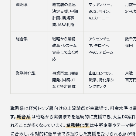
戦略系
経営層の意思
マッキンゼー、
月数千
決定支援、中期
BCG、ベイン、
2〜6
計画、新規事
A.T.カーニー
業、M&A判断
総合系
戦略から業務
アクセンチュ
数千
改革・システム
ア、デロイト、
億円
実装まで広く対
PwC、アビーム
応
業務特化型
事業再生、組織
山田コンサル、
月数
開発、財務、IT
識学、特化系シ
百万
など特定領域
ンクタンク
戦略系は経営トップ層向けの上流論点が主戦場で、料金水準は
す。
総合系
は戦略から実装までを連続的に支援でき、大型DX案
れることが多くなっています。
業務特化型
は中堅企業やテーマ特
に合致し、相対的に低単価で深掘りした支援を受けられる点が特