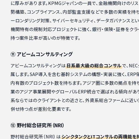
に厚みがあります。KPMGジャパンの一員で、金融機関向けのリ
勢構築、コンプライアンス、内部監査支援などで多数の実績を持ち
ーロンダリング対策、サイバーセキュリティ、データガバナンスと
機関特有の規制対応プロジェクトに強く、銀行・保険・証券をクラ
持つ案件比率が高いのが特徴です。
⑪ アビームコンサルティング
アビームコンサルティングは
日系最大級の総合コンサル
で、NE
属します。SAP導入を含む基幹システムの構想・実装に強く、ER
内有数のプロジェクト数を持ちます。アジア圏に多数の拠点を持
業のアジア事業展開やグローバルERP統合で選ばれる傾向があ
系ならではのクライアントとの近さと、外資系総合ファームに近
併せ持つ点が差別化要素です。
⑫ 野村総合研究所（NRI）
野村総合研究所（NRI）は
シンクタンクとITコンサルの両機能を