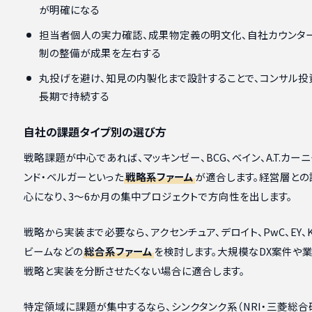
が明確になる
担当者個人の実力確認、成果物定義の明文化、自社カウンタ
制の整備が成果を左右する
丸投げを避け、知見の内製化まで設計することで、コンサル投
長期で持続する
自社の課題タイプ別の選び方
戦略課題が中心であれば、マッキンゼー、BCG、ベイン、A.T.カー
ンド・ベルガーといった
戦略系ファーム
が適合します。経営層との
心になり、3〜6か月の集中プロジェクトで方向性を出します。
戦略から実装まで必要なら、アクセンチュア、デロイト、PwC、EY、K
ビームなどの
総合系ファーム
を検討します。大規模なDX案件や
戦略と実装を分断させたくない場合に適合します。
特定領域に課題が集中するなら、シンクタンク系（NRI・三菱総合