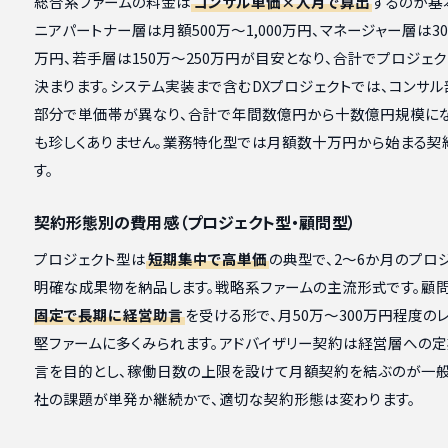
総合系ファームの料金は
コンサル単価×人月で算出
するのが基
ニアパートナー層は月額500万〜1,000万円、マネージャー層は30
万円、若手層は150万〜250万円が目安となり、合計でプロジェ
決まります。システム実装まで含むDXプロジェクトでは、コンサ
部分で単価帯が異なり、合計で年間数億円から十数億円規模に
も珍しくありません。業務特化型では月額数十万円から始まる契
す。
契約形態別の費用感（プロジェクト型・顧問型）
プロジェクト型は
短期集中で高単価
の典型で、2〜6か月のプロ
明確な成果物を納品します。戦略系ファームの主流形式です。顧
固定で長期に経営助言
を受ける形で、月50万〜300万円程度の
堅ファームに多くみられます。アドバイザリー契約は経営層への
言を目的とし、稼働日数の上限を設けて月額契約を結ぶのが一般
社の課題が単発か継続かで、適切な契約形態は変わります。