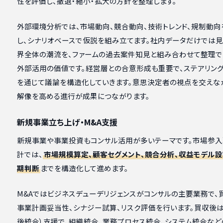
性を評価し、撤退・縮小・拡大の方針を整理します。
外部環境分析では、市場動向、競合動向、技術トレンド、規制動向
し、シナリオベースで仮説を組み立てます。社内データだけでは見
界全体の潮流を、ファームの過去案件知見と組み合わせて整理で
外部活用の価値です。経営層との合意形成も重要で、ステアリング
を通じて議論を構造化していきます。意思決定者の視点を交えな
解像を高める進行が成果につながります。
新規事業立ち上げ・M&A支援
新規事業や事業投資もコンサル活用が多いテーマです。市場参
計では、
市場規模算定、顧客セグメント、競合分析、収益モデル設
期判断
までを構造化して進めます。
M&Aではビジネスデューデリジェンスがコンサルの主要業務で、
事業計画妥当性、シナジー試算、リスク評価を行います。買収後は
後統合）支援で、組織統合、業務プロセス統合、システム統合な