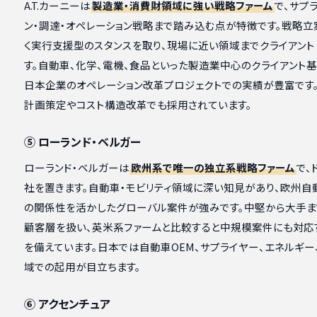
A.T.カーニーは
製造業・消費財領域に強い戦略ファーム
で、サプ
ン・調達・オペレーション戦略まで踏み込む点が特徴です。戦略立
く実行支援型のスタンスを取り、現場に近い領域までクライアント
す。自動車、化学、電機、食品といった製造業中心のクライアント基
日本企業のオペレーション改革プロジェクトでの実績が豊富です
計画策定やコスト構造改革でも採用されています。
⑤ ローランド・ベルガー
ローランド・ベルガーは
欧州系で唯一の独立系戦略ファーム
で、
社を置きます。自動車・モビリティ領域に深い知見があり、欧州自
の関係性を活かしたグローバル案件が強みです。中堅から大手ま
顧客層を扱い、英米系ファームと比較すると中規模案件にも対応
を備えています。日本では自動車OEM、サプライヤー、エネルギー
域での起用が目立ちます。
⑥ アクセンチュア