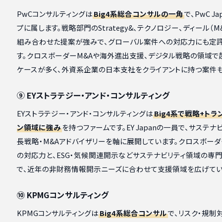
PwCコンサルティングは
Big4系総合コンサルの一角
で、PwC J
プに属します。戦略部門のStrategy&、テクノロジー、ディール（M
組み合わせた提案が強みで、グローバル案件への対応力にも定
す。クロスボーダーM&Aや海外進出支援、デジタル戦略の領域で
ケースが多く、外資系企業の日本支社をクライアントに持つ案件も
⑨ EYストラテジー・アンド・コンサルティング
EYストラテジー・アンド・コンサルティングは
Big4系で戦略+トラ
ン領域に強み
を持つファームです。EY Japanの一員で、サステナ
長戦略・M&Aアドバイザリーを軸に展開しています。クロスボー
の対応力と、ESG・気候関連開示などサステナビリティ領域の専
で、近年の非財務情報開示ニーズに合わせて支援領域を広げてい
⑩ KPMGコンサルティング
KPMGコンサルティングは
Big4系総合コンサル
で、リスク・規制