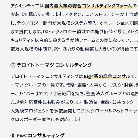
アクセンチュアは
国内最大級の総合コンサルティングファーム
で
実装まで幅広く支援します。アクセンチュア ストラテジーが上流
し、テクノロジー部門が大規模システム導入、オペレーションズ部
まで提供します。DX・テクノロジー領域での提供価値が厚く、AI・
キュリティを総合的に扱える点が他ファームとの差になっています
数万人規模の体制で、案件あたりの動員数も大きいのが特徴です
⑦ デロイト トーマツ コンサルティング
デロイト トーマツ コンサルティングは
Big4系の総合コンサル
で、
ーマツ グループの一員です。戦略・組織・人事から、リスク・財務、
ー、サイバーまで広い守備範囲を持ち、監査法人グループとの連
た規制対応案件にも強みがあります。製造業・金融・公共セクタ
大規模プロジェクトを多数展開しており、グローバルネットワーク
クロスボーダー案件にも対応します。
⑧ PwCコンサルティング