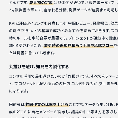
とんどです。
成果物の定義
は具体化が必須で、「報告書一式」で
ん。報告書の章立て、含まれる分析、提供データの粒度まで明記し
KPIと評価タイミングも合意します。中間レビュー、最終報告、効
の時点で行い、どの基準で成功とみなすかを決めておきます。ス
時のルールも事前合意が重要です。プロジェクトが進む中で論点
加・変更されるため、
変更時の追加見積もり手順や承認フロー
を
たは覚書に書いておきます。
丸投げを避け、知見を内製化する
コンサル活用で最も避けたいのが「丸投げ」です。すべてをファー
と、プロジェクトは終わるものの社内には何も残らず、次回また
になります。
回避策は
共同作業の比率を上げる
ことです。データ収集、分析、
成のどこかに自社メンバーが関与し、議論の中で考え方を吸収しま