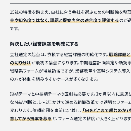
15社の特徴を踏まえ、自社に合う会社を選ぶための判断軸を整理
金や知名度ではなく、課題と提案内容の適合度で評価する
のが
です。
解決したい経営課題を明確にする
会社選定の起点は、依頼する経営課題の明確化です。
戦略課題と
の切り分け
が最初の論点になります。中期経営計画策定や新規
戦略系ファームが得意領域ですが、業務改革や基幹システム導
の方が体制を組みやすいケースが多くなります。
短期テーマと中長期テーマの区別も必要です。3か月以内に意思
なM&A判断と、1〜2年かけて進める組織改革では適切なファー
変わります。依頼範囲を事前に定義し、
「何をどこまで頼むのか」
意してから提案を募る
と、ファーム選定の精度が大きく上がります