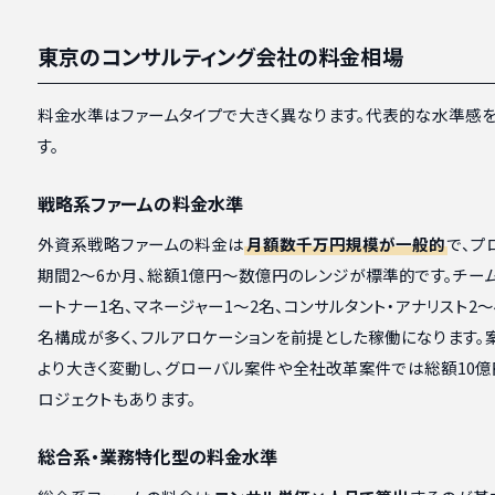
東京のコンサルティング会社の料金相場
料金水準はファームタイプで大きく異なります。代表的な水準感
す。
戦略系ファームの料金水準
外資系戦略ファームの料金は
月額数千万円規模が一般的
で、プ
期間2〜6か月、総額1億円〜数億円のレンジが標準的です。チー
ートナー1名、マネージャー1〜2名、コンサルタント・アナリスト2〜
名構成が多く、フルアロケーションを前提とした稼働になります。
より大きく変動し、グローバル案件や全社改革案件では総額10億
ロジェクトもあります。
総合系・業務特化型の料金水準