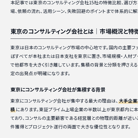
本記事では東京のコンサルティング会社15社の特徴比較、選び方
場、依頼の流れ、活用シーン、失敗回避のポイントまで体系的に解
東京のコンサルティング会社とは｜市場概況と特
東京は日本のコンサルティング市場の中心地です。国内の主要フ
ぼすべてが本社または日本支社を東京に置き、市場規模・人材プ
で他都市を大きく引き離しています。集積の背景と分類を押さえる
定の出発点が明確になります。
東京にコンサルティング会社が集積する背景
東京にコンサルティング会社が集中する最大の理由は、
大手企業
積
にあります。東証プライム上場企業の半数以上が東京都内に
ており、コンサルの主要顧客である経営層との物理的距離が近い
件獲得とプロジェクト遂行の両面で大きな優位性となります。