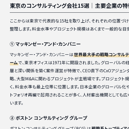
東京のコンサルティング会社15選｜主要企業の特
ここからは東京で代表的な15社を取り上げ、それぞれの位置づ
整理します。料金水準やプロジェクト規模はあくまで一般的な目安
① マッキンゼー・アンド・カンパニー
マッキンゼー・アンド・カンパニーは
世界最大手の戦略コンサルテ
ーム
で、東京オフィスは1971年に開設されました。グローバルの
層と深い関係を築く案件運営が特徴で、CEO直下のCxOアジェン
略、大型M&Aに関わるプロジェクトが主戦場です。プロジェクト
く、料金水準も最上位帯に位置します。日本企業のグローバル化
トフォリオ再編で起用されることが多く、人材輩出機関としても広
います。
② ボストン コンサルティング グループ
ボストン コンサルティング グループ（BCG）は
戦略系トップティア