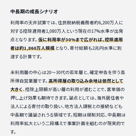
中長期の成長シナリオ
利用率の天井試算では、住民税納税義務者約6,200万人に
対する控除適用者1,080万人という現在の17%水準が出発
点となります。
仮に利用率が30%まで広がれば、控除適用
者は約1,860万人規模
となり、寄付総額も2兆円水準に到
達する計算です。
未利用層の中心は20〜30代の若年層と、確定申告を伴う高
所得自営業層です。
高所得層の取り込み余地は依然として
大きく
、控除上限額が高い層の利用が進むことで、客単価の
押し上げ効果も期待できます。論点としては、海外居住者や
法人による寄付の取り扱い、地方法人課税との接続なども
中長期で議論されうる領域です。短期は規制対応、中長期は
利用率拡大という二段構えで事業計画を組むのが現実的で
す。