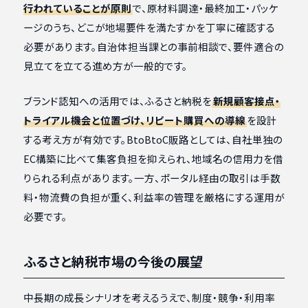
行われていることが原則
で、原材料調達・最終加工・パッケ
ージのうち、どこが地場要件を満たすかを丁寧に確認する
必要があります。自治体担当課との事前相談で、要件適合の
見立てを立てる進め方が一般的です。
ブランド認知への活用では、ふるさと納税を
新規顧客接点・
トライアル機会と位置づけ、リピート購買への導線
を設計
する考え方が有効です。BtoBtoC販路としては、自社単独の
EC構築に比べて集客負担を抑えられ、地域名の信用力を借
りられる利点があります。一方、ポータル経由の取引は手数
料・物流費の負担が重く、利益率の管理を厳格にする運用が
必要です。
ふるさと納税市場の今後の展望
中長期の成長シナリオを考えるうえで、制度・競争・利用率