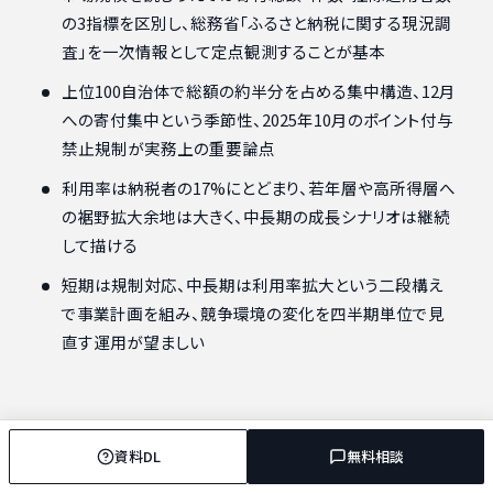
の3指標を区別し、総務省「ふるさと納税に関する現況調
査」を一次情報として定点観測することが基本
上位100自治体で総額の約半分を占める集中構造、12月
への寄付集中という季節性、2025年10月のポイント付与
禁止規制が実務上の重要論点
利用率は納税者の17%にとどまり、若年層や高所得層へ
の裾野拡大余地は大きく、中長期の成長シナリオは継続
して描ける
短期は規制対応、中長期は利用率拡大という二段構え
で事業計画を組み、競争環境の変化を四半期単位で見
直す運用が望ましい
資料DL
無料相談