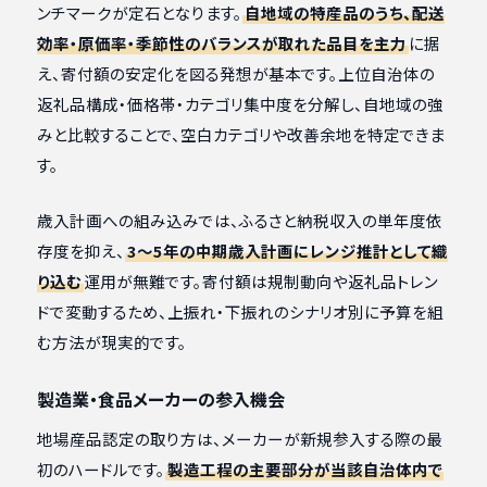
ンチマークが定石となります。
自地域の特産品のうち、配送
効率・原価率・季節性のバランスが取れた品目を主力
に据
え、寄付額の安定化を図る発想が基本です。上位自治体の
返礼品構成・価格帯・カテゴリ集中度を分解し、自地域の強
みと比較することで、空白カテゴリや改善余地を特定できま
す。
歳入計画への組み込みでは、ふるさと納税収入の単年度依
存度を抑え、
3〜5年の中期歳入計画にレンジ推計として織
り込む
運用が無難です。寄付額は規制動向や返礼品トレン
ドで変動するため、上振れ・下振れのシナリオ別に予算を組
む方法が現実的です。
製造業・食品メーカーの参入機会
地場産品認定の取り方は、メーカーが新規参入する際の最
初のハードルです。
製造工程の主要部分が当該自治体内で