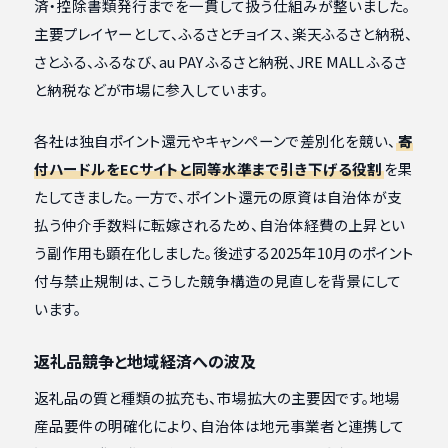
済・控除書類発行までを一貫して扱う仕組みが整いました。
主要プレイヤーとして、ふるさとチョイス、楽天ふるさと納税、
さとふる、ふるなび、au PAY ふるさと納税、JRE MALL ふるさ
と納税などが市場に参入しています。
各社は独自ポイント還元やキャンペーンで差別化を競い、
寄
付ハードルをECサイトと同等水準まで引き下げる役割
を果
たしてきました。一方で、ポイント還元の原資は自治体が支
払う仲介手数料に転嫁されるため、自治体経費の上昇とい
う副作用も顕在化しました。後述する2025年10月のポイント
付与禁止規制は、こうした競争構造の見直しを背景にして
います。
返礼品競争と地域経済への波及
返礼品の質と種類の拡充も、市場拡大の主要因です。地場
産品要件の明確化により、自治体は地元事業者と連携して