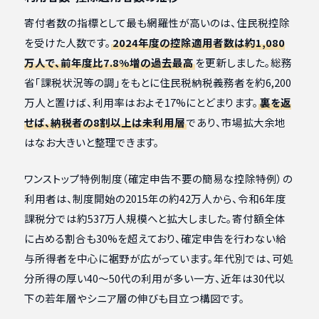
寄付者数の指標として最も網羅性が高いのは、住民税控除
を受けた人数です。
2024年度の控除適用者数は約1,080
万人で、前年度比7.8%増の過去最高
を更新しました。総務
省「課税状況等の調」をもとに住民税納税義務者を約6,200
万人と置けば、利用率はおよそ17%にとどまります。
裏を返
せば、納税者の8割以上は未利用層
であり、市場拡大余地
はなお大きいと整理できます。
ワンストップ特例制度（確定申告不要の簡易な控除特例）の
利用者は、制度開始の2015年の約42万人から、令和6年度
課税分では約537万人規模へと拡大しました。寄付額全体
に占める割合も30%を超えており、確定申告を行わない給
与所得者を中心に裾野が広がっています。年代別では、可処
分所得の厚い40〜50代の利用が多い一方、近年は30代以
下の若年層やシニア層の伸びも目立つ構図です。