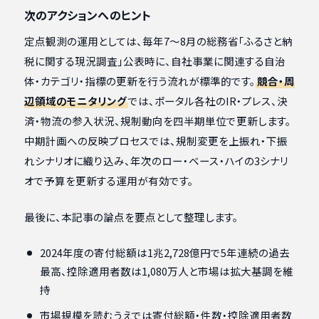
次のアクションへのヒント
定点観測の運用としては、毎年7〜8月の総務省「ふるさと納
税に関する現況調査」公表時に、自社事業に関連する自治
体・カテゴリ・指標の更新を行う流れが標準的です。
競合・周
辺領域のモニタリング
では、ポータル各社のIR・プレス、決
済・物流の参入状況、規制動向を四半期単位で更新します。
中期計画への反映プロセスでは、規制変更を上振れ・下振
れシナリオに織り込み、年次のロー・ベース・ハイの3シナリ
オで予算を更新する運用が有効です。
最後に、本記事の論点を要点として整理します。
2024年度の寄付総額は1兆2,728億円で5年連続の過去
最高、控除適用者数は1,080万人と市場は拡大基調を維
持
市場規模を読むうえでは寄付総額・件数・控除適用者数