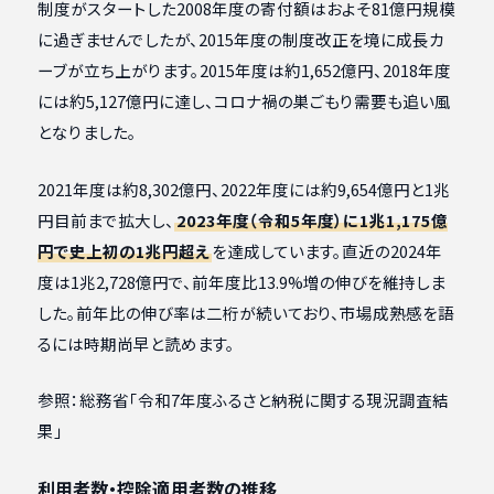
制度がスタートした2008年度の寄付額はおよそ81億円規模
に過ぎませんでしたが、2015年度の制度改正を境に成長カ
ーブが立ち上がります。2015年度は約1,652億円、2018年度
には約5,127億円に達し、コロナ禍の巣ごもり需要も追い風
となりました。
2021年度は約8,302億円、2022年度には約9,654億円と1兆
円目前まで拡大し、
2023年度（令和5年度）に1兆1,175億
円で史上初の1兆円超え
を達成しています。直近の2024年
度は1兆2,728億円で、前年度比13.9%増の伸びを維持しま
した。前年比の伸び率は二桁が続いており、市場成熟感を語
るには時期尚早と読めます。
参照：総務省「令和7年度ふるさと納税に関する現況調査結
果」
利用者数・控除適用者数の推移