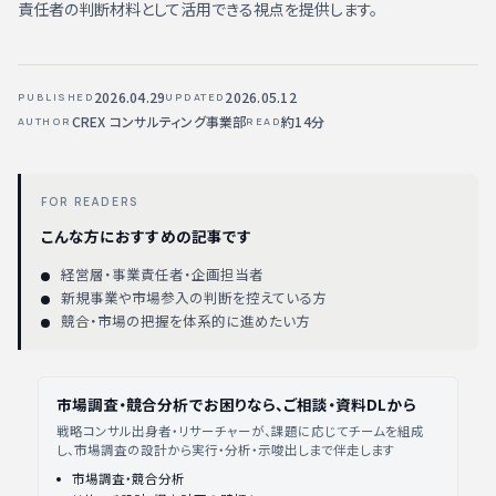
責任者の判断材料として活用できる視点を提供します。
2026.04.29
2026.05.12
PUBLISHED
UPDATED
CREX コンサルティング事業部
約14分
AUTHOR
READ
FOR READERS
こんな方におすすめの記事です
経営層・事業責任者・企画担当者
新規事業や市場参入の判断を控えている方
競合・市場の把握を体系的に進めたい方
市場調査・競合分析でお困りなら、ご相談・資料DLから
戦略コンサル出身者・リサーチャーが、課題に応じてチームを組成
し、市場調査の設計から実行・分析・示唆出しまで伴走します
市場調査・競合分析