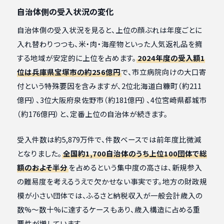
自治体側の受入状況の変化
自治体側の受入状況を見ると、上位の顔ぶれは年度ごとに
入れ替わりつつも、米・肉・海産物といった人気返礼品を擁
する地域が安定的に上位を占めます。
2024年度の受入額1
位は兵庫県宝塚市の約256億円
で、市立病院向けの大口寄
付という特殊要因を含みますが、2位北海道白糠町（約211
億円）、3位大阪府泉佐野市（約181億円）、4位宮崎県都城市
（約176億円）と、定番上位の自治体が続きます。
受入件数は約5,879万件で、件数ベースでは前年度比微減
となりました。
全国約1,700自治体のうち上位100団体で総
額のおよそ半分
を占めるという集中度の高さは、新規参入
の難易度を考えるうえで欠かせない事実です。地方の財政規
模が小さい団体では、ふるさと納税収入が一般会計歳入の
数%〜数十%に達するケースもあり、歳入構造に占める重
要性が増しています。