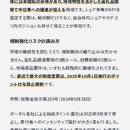
体には未開拓の余地があり、地域特性を活かした返礼品開
発で中位帯への躍進が狙える
領域です。シェア争奪のKPIを
設定する際は、絶対額だけでなく、自治体内シェアやカテゴ
リ内ポジションも併せて見ることが有効です。
規制強化リスクの読み方
市場の継続性を読むうえで、規制動向の織り込みは欠かせ
ません。返礼品調達費用の3割ルール、経費総額の5割ルー
ル、地場産品要件は、いずれも段階的に厳格化されてきまし
た。
直近で最大の制度変更は、2025年10月1日施行のポイ
ント付与禁止規制
です。
参照：総務省告示第203号（2024年6月28日）
ポータル各社による独自ポイント還元は2025年9月末で停
止し、寄付者へのインセンティブ設計が大きく変わりました。
事業計画に織り込む際は、ポイント還元を前提とした流通モ