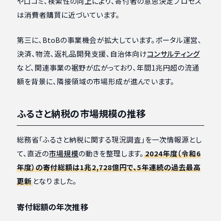
や口コミ、検索性の向上により、寄付者の意思決定プロセス
は消費者購買に近づいています。
第三に、BtoBの事業機会が拡大しています。ポータル運営、
決済、物流、返礼品開発支援、自治体向け
コンサルティング
など、関連事業の裾野が広がっており、年間1兆円超の流通
額を背景に、隣接領域の市場形成が進んでいます。
ふるさと納税の市場規模の推移
総務省「ふるさと納税に関する現況調査」を一次情報源とし
て、直近の
市場規模
の動きを整理します。
2024年度（令和6
年度）の寄付総額は1兆2,728億円で、5年連続の過去最高
更新
となりました。
寄付総額の年次推移