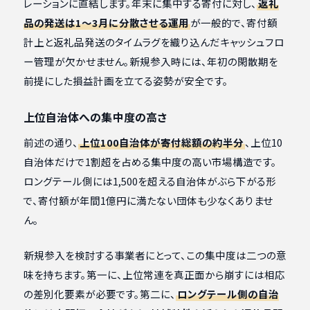
レーションに直結します。年末に集中する寄付に対し、
返礼
品の発送は1〜3月に分散させる運用
が一般的で、寄付額
計上と返礼品発送のタイムラグを織り込んだキャッシュフロ
ー管理が欠かせません。新規参入時には、年初の閑散期を
前提にした損益計画を立てる姿勢が安全です。
上位自治体への集中度の高さ
前述の通り、
上位100自治体が寄付総額の約半分
、上位10
自治体だけで1割超を占める集中度の高い市場構造です。
ロングテール側には1,500を超える自治体がぶら下がる形
で、寄付額が年間1億円に満たない団体も少なくありませ
ん。
新規参入を検討する事業者にとって、この集中度は二つの意
味を持ちます。第一に、上位常連を真正面から崩すには相応
の差別化要素が必要です。第二に、
ロングテール側の自治