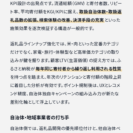
KPI設計の出発点です。流通総額（GMV）と寄付者数、リピー
ト率、平均寄付額をKGI/KPIに据え、
取扱自治体数・取扱返
礼品数の拡張、検索体験の改善、決済手段の充実
といった
施策効果を逐次検証する構造が一般的です。
返礼品ラインナップ強化では、米・肉といった定番カテゴリ
だけでなく、家電・旅行・体験型など高単価カテゴリの取り
込みが鍵を握ります。顧客LTV（生涯価値）の捉え方では、ふ
るさと納税が
毎年同じ寄付者から繰り返し利用される性質
を持つ点を踏まえ、年次のリテンションと寄付額の階段上昇
に着目した分析が有効です。ポイント規制後は、UXとレコメ
ンド精度、自治体独自キャンペーンの組み込み力が新たな
差別化軸として浮上しています。
自治体・地域事業者の打ち手
自治体側では、返礼品開発の優先順位付けと、他自治体ベ