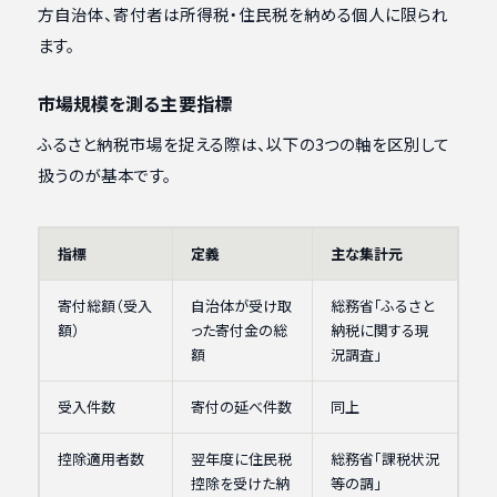
方自治体、寄付者は所得税・住民税を納める個人に限られ
ます。
市場規模を測る主要指標
ふるさと納税市場を捉える際は、以下の3つの軸を区別して
扱うのが基本です。
指標
定義
主な集計元
寄付総額（受入
自治体が受け取
総務省「ふるさと
額）
った寄付金の総
納税に関する現
額
況調査」
受入件数
寄付の延べ件数
同上
控除適用者数
翌年度に住民税
総務省「課税状況
控除を受けた納
等の調」