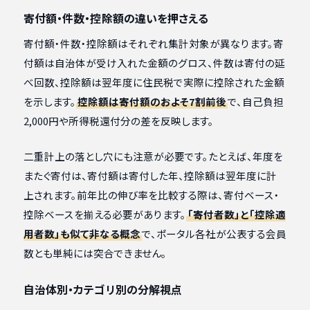
寄付額・件数・控除額の違いを押さえる
寄付額・件数・控除額はそれぞれ集計対象が異なります。寄
付額は自治体が受け入れた金額のグロス、件数は寄付の延
べ回数、控除額は翌年度に住民税で実際に控除された金額
を示します。
控除額は寄付額のおよそ7割前後
で、自己負担
2,000円や所得税還付分の差を反映します。
二重計上の落とし穴にも注意が必要です。たとえば、年度を
またぐ寄付は、寄付額は寄付した年、控除額は翌年度に計
上されます。前年比の伸び率を比較する際は、寄付ベース・
控除ベースを揃える必要があります。
「寄付者数」と「控除適
用者数」も似て非なる概念
で、ポータル各社が公表する会員
数とも単純には突合できません。
自治体別・カテゴリ別の分解視点