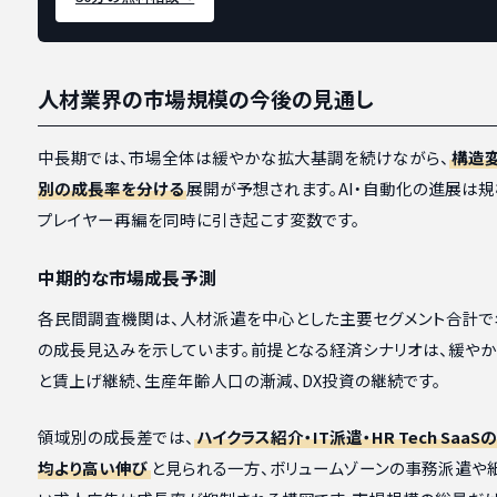
人材業界の市場規模の今後の見通し
中長期では、市場全体は緩やかな拡大基調を続けながら、
構造
別の成長率を分ける
展開が予想されます。AI・自動化の進展は
プレイヤー再編を同時に引き起こす変数です。
中期的な市場成長予測
各民間調査機関は、人材派遣を中心とした主要セグメント合計
の成長見込みを示しています。前提となる経済シナリオは、緩やか
と賃上げ継続、生産年齢人口の漸減、DX投資の継続です。
領域別の成長差では、
ハイクラス紹介・IT派遣・HR Tech Saa
均より高い伸び
と見られる一方、ボリュームゾーンの事務派遣や