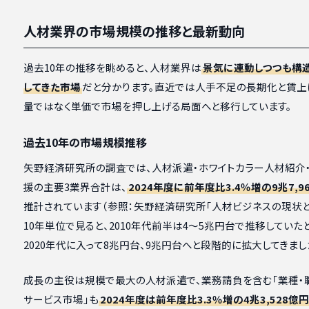
人材業界の市場規模の推移と最新動向
過去10年の推移を眺めると、人材業界は
景気に連動しつつも構
してきた市場
だと分かります。直近では人手不足の長期化と賃上
量ではなく単価で市場を押し上げる局面へと移行しています。
過去10年の市場規模推移
矢野経済研究所の調査では、人材派遣・ホワイトカラー人材紹介
援の主要3業界合計は、
2024年度に前年度比3.4％増の9兆7,9
推計されています（参照：矢野経済研究所「人材ビジネスの現状と
10年単位で見ると、2010年代前半は4〜5兆円台で推移していた
2020年代に入って8兆円台、9兆円台へと段階的に拡大してきまし
成長の主役は規模で最大の人材派遣で、業務請負を含む「業種・
サービス市場」も
2024年度は前年度比3.3％増の4兆3,528億円