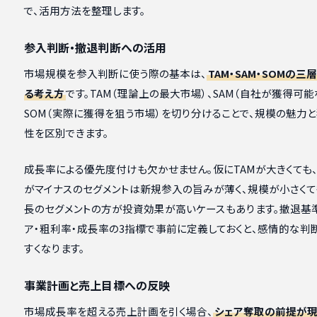
で、活用方法を整理します。
参入判断・撤退判断への活用
市場規模を参入判断に使う際の基本は、
TAM・SAM・SOMの三
る考え方
です。TAM（理論上の最大市場）、SAM（自社が獲得可能
SOM（実際に獲得を狙う市場）を切り分けることで、規模の魅力
性を区別できます。
成長率による優先度付けも欠かせません。仮にTAMが大きくても
がマイナスのセグメントは新規参入の旨みが薄く、規模が小さく
長のセグメントの方が投資効果が高いケースもあります。撤退基
ア・粗利率・成長率の3指標で事前に定義しておくと、感情的な判
すくなります。
事業計画と売上目標への反映
市場成長率を超える売上計画を引く場合、
シェア奪取の前提が