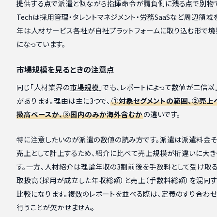
提供する点で派遣と似ながら指揮命令が請負側に残る点で別物で
Techは採用管理・タレントマネジメント・労務SaaSなど周辺領域
年は人材サービス各社が自社プラットフォームに取り込む形で境
になっています。
市場規模を見るときの注意点
同じ「人材業界の
市場規模
」でも、レポートによって数値が二倍以
があります。理由は主に3つで、
①対象セグメントの範囲、②売上
扱高ベースか、③国内のみか海外含むか
の違いです。
特に注意したいのが派遣の数値の読み方です。派遣は派遣料金そ
売上として計上するため、紹介に比べて売上規模が桁違いに大き
す。一方、人材紹介は理論年収の3割前後を手数料として受け取る
取扱高（採用が成立した年収総額）と売上（手数料総額）を混同す
比較になります。複数のレポートを並べる際は、定義のすり合わ
行うことが欠かせません。