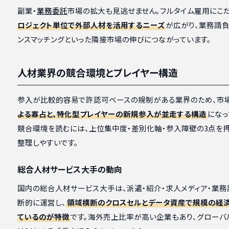
副業・
業務委託
市場の拡大も見逃せません。フルタイム雇用にこだ
ロジェクト単位で外部人材を活用するニーズ
が広がり、業務請負
ンスマッチングといった隣接市場の伸びにつながっています。
人材業界の競合環境とプレイヤー構造
参入が比較的容易で許認可ベースの規制がある業界のため、市
よる寡占と、特化型プレイヤーの新規参入が並走する構造
になっ
競合環境を読むには、上位集中度・差別化軸・参入障壁の3点を押
整理しやすいです。
総合人材サービス大手の動向
国内の総合人材サービス大手は、派遣・紹介・求人メディア・業務
断的に運営し、
領域横断のクロスセルとデータ資産で規模の経
ているのが特徴
です。海外売上比率が高い企業もあり、グローバ