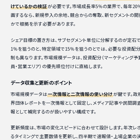
けているかの検証
が必要です。市場成長率5％の業界で、毎年20
画するなら、新規参入の余地、競合からの奪取、新セグメントの開
かで根拠を示す必要があります。
シェア目標の置き方は、サブセグメント単位に分解するのが定石で
1％を狙うのと、特定領域で15％を狙うのとでは、必要な投資配
制も異なります。市場規模データは、投資配分（マーケティング予
員・営業エリア）の優先順位付けに直結します。
データ収集と更新のポイント
市場規模データは
一次情報と二次情報の使い分け
が鍵です。政
界団体レポートを一次情報として固定し、メディア記事や民間調
報として補完するのが扱いやすい構成です。
更新頻度は、市場の変化スピードに合わせて設計します。年次レ
るタイミングで主要数値を更新し、四半期で速報値・上場企業の