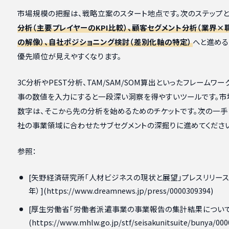
市場規模の把握は、戦略立案のスタート地点です。次のステップと
分析（主要プレイヤーのKPI比較）、顧客セグメント分析（業界×
の解像）、自社ポジショニング検討（差別化軸の特定）
へと進める
優先順位が見えやすくなります。
3C分析やPEST分析、TAM/SAM/SOM算出といったフレームワー
事の数値を入力にすると一段深い洞察を得やすいツールです。市
数字は、そこから先の分析を始めるためのチケットです。次の一手
社の事業領域に合わせたサブセグメントの深掘りに進めてくださ
参照：
[矢野経済研究所「人材ビジネスの現状と展望」プレスリリース（
年）](https://www.dreamnews.jp/press/0000309394)
[厚生労働省「労働者派遣事業の事業報告の集計結果について
(https://www.mhlw.go.jp/stf/seisakunitsuite/bunya/000