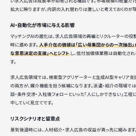
い求人広告は成長率が抑制される構図です。市場規模の総量だ
拡大に映りますが、内訳の入れ替わりは激しいと考えておくのが現
AI・自動化が市場に与える影響
マッチングAIの進化は、求人広告領域の再編とリクルーターの役
時に進めます。
人手介在の価値は「広い母集団からの一次抽出」
な意思決定の支援」へとシフト
し、低付加価値業務は自動化され
す。
求人広告領域では、検索型アグリゲーターと生成AI型キャリア支
の両方が、媒介機能を担う候補になります。派遣・紹介の現場では
談・条件交渉・入社後フォローといった「人にしかできない」工程
中していく見立てです。
リスクシナリオと留意点
景気後退時には、人材紹介・求人広告の収益が真っ先に縮みます