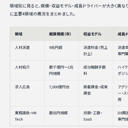
領域別に見ると、規模・収益モデル・成長ドライバーが大きく異な
に主要4領域の概況をまとめました。
領域
概算規模（年）
収益モデル
成長
人材派遣
9兆円超
派遣料金（売上
派遣
計上）
専門
人材紹介
数千億円〜1兆
成功報酬手数
ハイク
円規模
料
ポジシ
求人広告
7,000億円台
掲載課金・成果
アグリ
課金
ー・ス
用
業務請負・HR
数兆円規模
月額・工数・
DX関
Tech
SaaS
専門