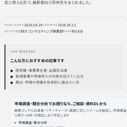
定に使える形で、最新動向と将来性をまとめました。
2026.04.29
2026.05.12
PUBLISHED
UPDATED
CREX コンサルティング事業部
約16分
AUTHOR
READ
FOR READERS
こんな方におすすめの記事です
経営層・事業責任者・企画担当者
新規事業や市場参入の判断を控えている方
競合・市場の把握を体系的に進めたい方
市場調査・競合分析でお困りなら、ご相談・資料DLから
戦略コンサル出身者・リサーチャーが、課題に応じてチームを組成し、市場調
ら実行・分析・示唆出しまで伴走します
市場調査・競合分析