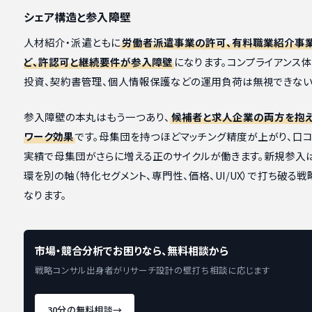
シェア構造と参入障壁
人材紹介・派遣ともに
労働者派遣事業の許可、有料職業紹介事
ど、許認可と継続要件が参入障壁
になります。コンプライアンス
投資、契約書管理、個人情報保護などの運用負荷は無視できない
参入障壁の本丸はもう一つあり、
候補者と求人企業の両方を抱
ワーク効果
です。母集団を持つほどマッチング精度が上がり、口
実績で母集団がさらに増える正のサイクルが働きます。新規参入
環を別の軸（特化セグメント、専門性、価格、UI/UX）で打ち破る
なります。
市場・競合分析でお困りなら、無料相談から
戦略コンサル出身者がリサーチ設計の壁打ち相談に応じます
30分の無料相談
→