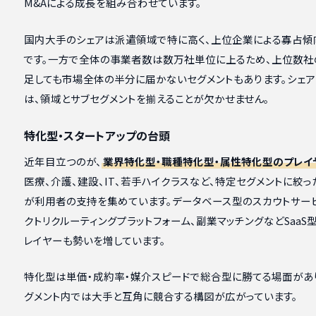
M&Aによる成長を組み合わせています。
国内大手のシェアは派遣領域で特に高く、上位企業による寡占傾
です。一方で全体の事業者数は数万社単位に上るため、上位数社
足しても市場全体の半分に届かないセグメントもあります。シェ
は、領域とサブセグメントを揃えることが欠かせません。
特化型・スタートアップの台頭
近年目立つのが、
業界特化型・職種特化型・属性特化型のプレイ
医療、介護、建設、IT、若手ハイクラスなど、特定セグメントに絞
が利用者の支持を集めています。データベース型のスカウトサービ
クトリクルーティングプラットフォーム、副業マッチングなどSaaS
レイヤーも勢いを増しています。
特化型は単価・成約率・媒介スピードで総合型に勝てる場面があ
グメント内では大手と互角に競合する構図が広がっています。