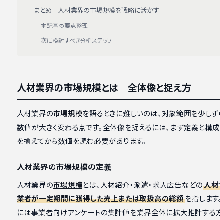
まとめ｜人材業界の市場規模を戦略に活かす
本記事の要点整理
次に検討すべき分析ステップ
人材業界の市場規模とは｜全体像と捉え方
人材業界の
市場規模
を語るときに難しいのは、対象範囲を少しず
数値が大きく変わる点です。全体像を捉えるには、まず定義と構成
を揃えてから数値を読む必要があります。
人材業界の市場規模の定義
人材業界の
市場規模
とは、人材紹介・派遣・求人広告などの
人材
業者が一定期間に獲得した売上または取扱高の総額
を指します
には事業者向けアンケートの集計値を業界全体に拡大推計する方