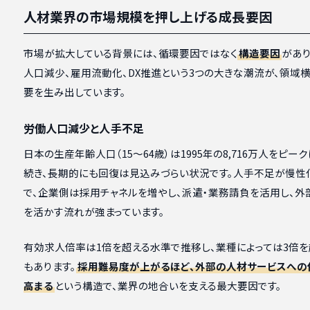
人材業界の市場規模を押し上げる成長要因
市場が拡大している背景には、循環要因ではなく
構造要因
があり
人口減少、雇用流動化、DX推進という3つの大きな潮流が、領域
要を生み出しています。
労働人口減少と人手不足
日本の生産年齢人口（15〜64歳）は1995年の8,716万人をピー
続き、長期的にも回復は見込みづらい状況です。人手不足が慢性
で、企業側は採用チャネルを増やし、派遣・業務請負を活用し、外
を活かす流れが強まっています。
有効求人倍率は1倍を超える水準で推移し、業種によっては3倍を
もあります。
採用難易度が上がるほど、外部の人材サービスへの
高まる
という構造で、業界の地合いを支える最大要因です。