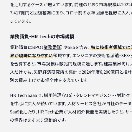
を活用するケースが増えています。前述のとおり市場規模は2022
7,417億円と回復基調にあり、コロナ前の水準回帰を視野に入
っています。
業務請負・HR Techの市場規模
業務請負はBPO（
業務委託
）やSESを含み、
特に技術者領域では
界が曖昧になりやすい
領域です。エンジニアの技術者派遣・SES
を合算すると、市場規模は数兆円規模に達します。建設業界向け
スだけでも、矢野経済研究所の集計で2024年度6,200億円と推
別の積み上げが市場全体を支えています。
HR Tech SaaSは、採用管理（ATS）・タレントマネジメント・労務
を中心に拡大が続いています。人材サービス各社が自社のデータ
SaaS化したり、HR Tech企業が人材紹介機能を実装したりと、
の境界はますます流動的です。