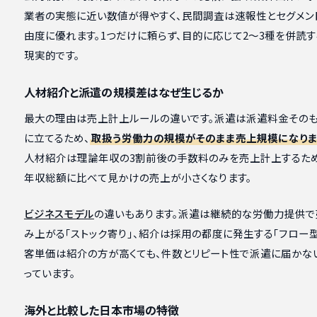
業者の実態に近い数値が得やすく、民間調査は速報性とセグメン
由度に優れます。1つだけに頼らず、目的に応じて2〜3種を併読
現実的です。
人材紹介と派遣の規模差はなぜ生じるか
最大の理由は売上計上ルールの違いです。派遣は派遣料金その
に立てるため、
取扱う労働力の規模がそのまま売上規模になり
人材紹介は理論年収の3割前後の手数料のみを売上計上するため
年収総額に比べて見かけの売上が小さくなります。
ビジネスモデル
の違いもあります。派遣は継続的な労働力提供
み上がる「ストック寄り」、紹介は採用の都度に発生する「フロー型
客単価は紹介の方が高くても、件数とリピート性で派遣に届かな
っています。
海外と比較した日本市場の特徴