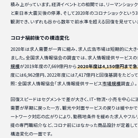
積み上がっています。経済イベントとの相関では、リーマンショッ
と東日本大震災後の停滞、そして2020年のコロナショックという
観測でき、いずれも谷から数年で前水準を超える回復を見せてい
コロナ禍前後での構造変化
2020年は求人需要が一斉に縮み、求人広告市場は短期的に大き
ました。全国求人情報協会の調査では、求人情報提供サービスの
規模
が2019年度の7,669億円から
2020年度は4,150億円まで
度には6,962億円、2022年度には7,417億円と回復基調をたどっ
照：全国求人情報協会「求人情報提供サービス
市場規模
調査」）。
回復スピードはセグメントで差が大きく、IT・物流・小売を中心に
需要が早期に戻った一方、観光や対面サービスの戻りは緩やかで
ートワーク対応の広がりにより、勤務地条件を緩めた求人やフル
提の専門職紹介など、コロナ前にはなかった商品設計が定着して
構造変化の一面です。