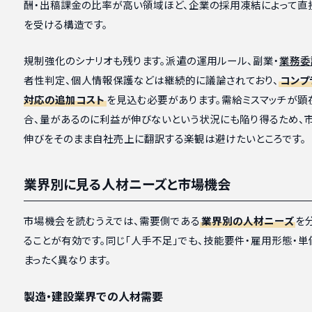
酬・出稿課金の比率が高い領域ほど、企業の採用凍結によって直
を受ける構造です。
規制強化のシナリオも残ります。派遣の運用ルール、副業・
業務委
者性判定、個人情報保護などは継続的に議論されており、
コンプ
対応の追加コスト
を見込む必要があります。需給ミスマッチが顕
合、量があるのに利益が伸びないという状況にも陥り得るため、
伸びをそのまま自社売上に翻訳する楽観は避けたいところです。
業界別に見る人材ニーズと市場機会
市場機会を読むうえでは、需要側である
業界別の人材ニーズ
を
ることが有効です。同じ「人手不足」でも、技能要件・雇用形態・
まったく異なります。
製造・建設業界での人材需要