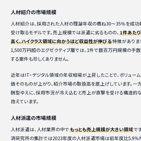
人材紹介の市場規模
人材紹介は、採用された人材の理論年収の概ね30〜35％を成功
受け取るモデルです。売上規模では派遣に劣るものの、
1件あた
高く、ハイクラス領域に向かうほど収益性が伸びる
特徴がありま
1,500万円超のエグゼクティブ層では、1件で数百万円規模の手
する案件も珍しくありません。
近年はIT・デジタル領域の年収相場が上昇したことで、ボリュー
価そのものが上がり、紹介市場の取扱高を底上げしています。一
酬型ゆえに、採用市況が冷え込むと売上が直撃を受ける構造的
抱えています。
人材派遣の市場規模
人材派遣は、人材業界の中で
もっとも売上規模が大きい領域
で
済研究所の集計では2023年度の人材派遣市場は前年度比5.9％