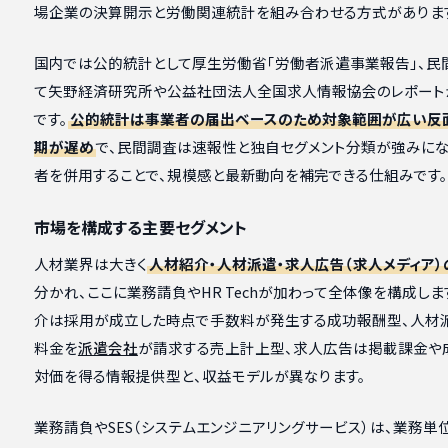
場企業の決算開示と労働関連統計を組み合わせる方式がありま
国内では公的統計として厚生労働省「労働者派遣事業報告」、民
て矢野経済研究所や公益社団法人全国求人情報協会のレポート
です。
公的統計は事業者の届出ベースのため対象範囲が広い反
期が遅め
で、民間調査は速報性と独自セグメント分類が強みにな
者を併用することで、規模感と最新動向を補完できる仕組みです。
市場を構成する主要セグメント
人材業界は大きく
人材紹介・人材派遣・求人広告（求人メディア）
分かれ、ここに業務請負やHR Techが加わって全体像を構成しま
介は採用が成立した時点で手数料が発生する成功報酬型、人材
料金を
派遣会社
が請求する売上計上型、求人広告は掲載課金や
対価を得る情報提供型と、収益モデルが異なります。
業務請負やSES（システムエンジニアリングサービス）は、業務単