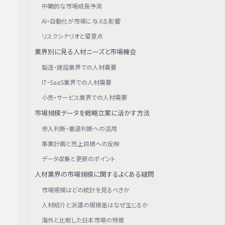
中期的な市場成長予測
AI・自動化が市場に与える影響
リスクシナリオと留意点
業界別に見る人材ニーズと市場機会
製造・建設業界での人材需要
IT・SaaS業界での人材需要
小売・サービス業界での人材需要
市場規模データを戦略立案に活かす方法
参入判断・撤退判断への活用
事業計画と売上目標への反映
データ収集と更新のポイント
人材業界の市場規模に関するよくある疑問
市場規模はどの統計を見るべきか
人材紹介と派遣の規模差はなぜ生じるか
海外と比較した日本市場の特徴