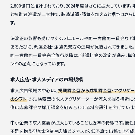
2,800億円と推計されており、2024年度はさらに拡大しています
と技術者派遣が二大柱で、製造派遣・請負を加えると裾野はさら
す。
法改正の影響も受けやすく、3年ルールや同一労働同一賃金など
あるたびに、派遣会社・派遣先双方の運用が見直されてきました。2
同一労働同一賃金完全施行以降は、派遣料金の改定が進み、単
ンドの起点にもなっています。
求人広告・求人メディアの市場規模
求人広告領域の中心は、
掲載課金型から成果課金型・アグリゲ
のシフト
です。検索型の求人アグリゲーターが流入を握る構造に
側は応募課金や採用課金を組み合わせる料金設計を広げていま
中小企業の求人需要が拡大していることも近年の特徴です。慢性
不足を抱える地域企業や店舗ビジネスが、低予算で出稿できる