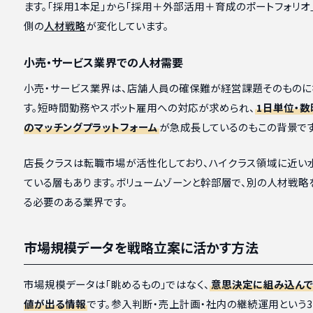
ます。「採用1本足」から「採用＋外部活用＋育成のポートフォリオ
側の
人材戦略
が変化しています。
小売・サービス業界での人材需要
小売・サービス業界は、店舗人員の確保難が経営課題そのものに
す。短時間勤務やスポット雇用への対応が求められ、
1日単位・
のマッチングプラットフォーム
が急成長しているのもこの背景です
店長クラスは転職市場が活性化しており、ハイクラス領域に近い
ている層もあります。ボリュームゾーンと幹部層で、別の人材戦略
る必要のある業界です。
市場規模データを戦略立案に活かす方法
市場規模データは「眺めるもの」ではなく、
意思決定に組み込ん
値が出る情報
です。参入判断・売上計画・社内の継続運用という