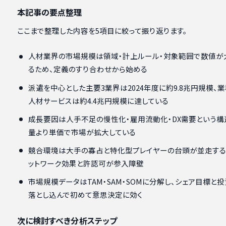
本記事の要点整理
ここまで整理した内容を5項目に絞って振り返ります。
人材業界の市場規模は領域・計上ルール・対象範囲で数値が
るため、定義のすり合わせから始める
派遣を中心とした主要3業界は2024年度に約9.8兆円規模、
人材サービスは約4.4兆円規模に達している
成長要因は人手不足の慢性化・雇用流動化・DX需要という構
量より単価で市場が拡大している
競合環境は大手の寡占と特化型プレイヤーの台頭が並走する
ットワーク効果と許認可が参入障壁
市場規模データはTAM・SAM・SOMに分解し、シェア目標と
落とし込んで初めて意思決定に効く
次に検討すべき分析ステップ