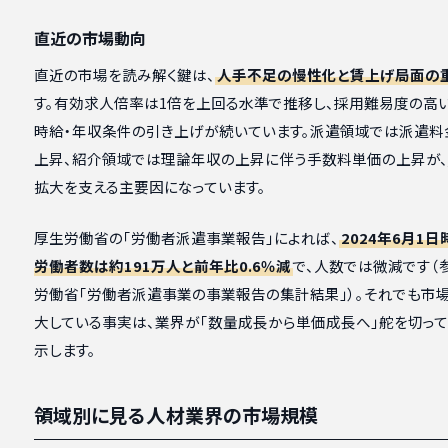
直近の市場動向
直近の市場を読み解く鍵は、
人手不足の慢性化と賃上げ局面の
す。有効求人倍率は1倍を上回る水準で推移し、採用難易度の高
時給・年収条件の引き上げが続いています。派遣領域では派遣料
上昇、紹介領域では理論年収の上昇に伴う手数料単価の上昇が、
拡大を支える主要因になっています。
厚生労働省の「労働者派遣事業報告」によれば、
2024年6月1
労働者数は約191万人と前年比0.6％減
で、人数では微減です（
労働省「労働者派遣事業の事業報告の集計結果」）。それでも市
大している事実は、業界が「数量成長から単価成長へ」舵を切って
示します。
領域別に見る人材業界の市場規模