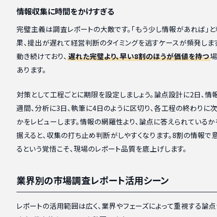
情報収集に時間をかけすぎる
完璧主義は調査レポートの大敵です。「もう少し情報があれば」と
果、提出が遅れて経営判断のタイミングを逃すケースが頻発しま
動き続けており、
遅れた完璧より、早い8割のほうが価値を持つ
場
あります。
対策として工程ごとに期限を設定しましょう。論点設計に2日、情
週間、分析に3日、執筆に4日のように区切り、各工程の終わりに
かをレビューします。情報の網羅性より、論点に答えられているか
据えると、収集の打ち止め判断がしやすくなります。8割の情報で
るという覚悟こそ、現場のレポート品質を底上げします。
業界別の市場調査レポート活用シーン
レポートの活用範囲は広く、業界やフェーズによって重視する論