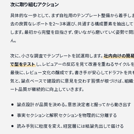
次に取り組むアクション
具体的な一歩として、まず自社用のテンプレート整備から着手しま
去の良質なレポートを2〜3本選び、共通する構成要素を抽出し
します。最初から完璧を目指さず、使いながら磨いていく姿勢で問
ん。
次に、小さな調査でテンプレートを試運用します。
社内向けの簡
で型をテスト
し、レビュアーの反応を見て改善を重ねるサイクルを
最後に、レビュー文化の醸成です。書き手が安心してドラフトを共
気と、論点ベースで建設的に意見を交わす習慣が根づけば、組織
ート品質が継続的に向上していきます。
論点設計が品質を決める。意思決定者と握ってから動き出す
事実セクションと解釈セクションを物理的に分離する
読み手別に粒度を変え、経営層には結論先出しで届ける