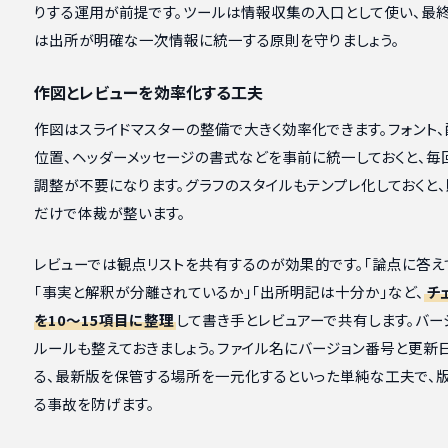
りする運用が前提です。ツールは情報収集の入口として使い、最
は出所が明確な一次情報に統一する原則を守りましょう。
作図とレビューを効率化する工夫
作図はスライドマスターの整備で大きく効率化できます。フォント、
位置、ヘッダーメッセージの書式などを事前に統一しておくと、毎
調整が不要になります。グラフのスタイルもテンプレ化しておくと
だけで体裁が整います。
レビューでは観点リストを共有するのが効果的です。「論点に答え
「事実と解釈が分離されているか」「出所明記は十分か」など、
チ
を10〜15項目に整理
して書き手とレビュアーで共有します。バー
ルールも整えておきましょう。ファイル名にバージョン番号と更新
る、最新版を保管する場所を一元化するといった単純な工夫で、
る事故を防げます。