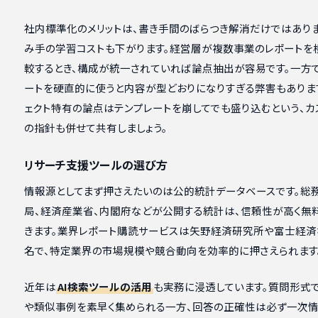
社内標準化のメリットは、書き手間のばらつき解消だけではありま
み手の学習コストも下がります。経営層が複数事業のレポートを
較するとき、構成が統一されていれば論点抽出が容易です。一方で
ートを硬直的に使うと内容が型どおりになりすぎる弊害もありま
ェクト特有の論点はテンプレートを崩してでも盛り込むという、カ
の指針も併せて共有しましょう。
リサーチ支援ツールの選び方
情報源としてまず押さえたいのは公的統計データベースです。総
局、経済産業省、内閣府などが公開する統計は、信頼性が高く無
きます。業界レポート購読サービスは矢野経済研究所や富士経済
名で、特定業界の市場規模や競合動向を効率的に押さえられます
近年は
AI検索ツールの活用
も実務に浸透しています。質問形式
や類似事例を素早く集められる一方、回答の正確性は必ず一次