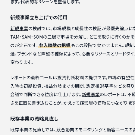
ます。代表的な3シーンを整理します。
新規事業立ち上げでの活用
新規事業
の検討では、市場規模と成長性の検証が最優先論点にな
TAM・SAM・SOMの三層で市場を分解し、どこを取りに行くのか
のが定石です。
参入障壁の把握
もこの段階で欠かせません。規制
通、ブランドなど障壁の種類によって、必要なリソースとリードタイ
変わります。
レポートの最終ゴールは投資判断材料の提供です。市場の有望性
入時の初期投資、損益分岐までの期間、想定撤退基準などを盛り
会議で判断できる粒度に仕上げます。
新規事業
のレポートは、不
さを正直に書き込むことが、かえって経営層の信頼につながります
既存事業の戦略見直し
既存事業の見直しでは、競合動向のモニタリングと顧客ニーズの