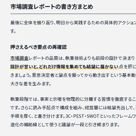
市場調査レポートの書き方まとめ
最後に全体を振り返り、明日から実践するための具体的アクショ
す。
押さえるべき要点の再確認
市場調査
レポートの品質は、執筆技術よりも前段の設計で決まり
設計が甘いと、どれだけ情報を集めても結論に届かない
点を肝
きましょう。意思決定者と論点を握ってから動き出すという基本動
大きな差を生みます。
執筆段階では、事実と示唆を物理的に分離する習慣を徹底する
です。さらに読み手起点で構成を組み、経営層には結論先出しで
手順を厚く、と書き分けます。3C・PEST・SWOTといったフレーム
造化の補助線として使うと議論が一段と引き締まります。