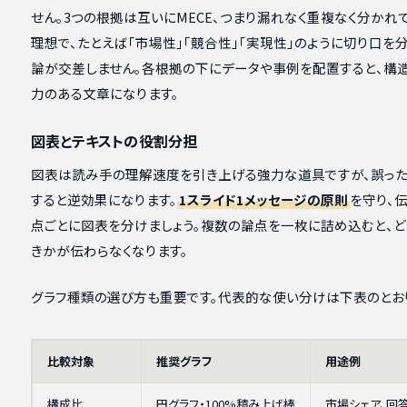
せん。3つの根拠は互いにMECE、つまり漏れなく重複なく分かれ
理想で、たとえば「市場性」「競合性」「実現性」のように切り口を
論が交差しません。各根拠の下にデータや事例を配置すると、構
力のある文章になります。
図表とテキストの役割分担
図表は読み手の理解速度を引き上げる強力な道具ですが、誤っ
すると逆効果になります。
1スライド1メッセージの原則
を守り、
点ごとに図表を分けましょう。複数の論点を一枚に詰め込むと、ど
きかが伝わらなくなります。
グラフ種類の選び方も重要です。代表的な使い分けは下表のとお
比較対象
推奨グラフ
用途例
構成比
円グラフ・100%積み上げ棒
市場シェア、回