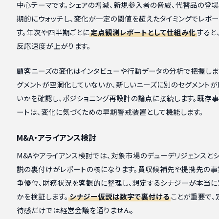
中心テーマです。シェアの増減、新規参入者の脅威、代替品の登
期的にウォッチし、変化が一定の閾値を超えたタイミングでレポー
す。年次や四半期ごとに
定点観測レポートとして仕組み化
すると
反応速度が上がります。
顧客ニーズの変化はインタビューや行動データの分析で把握しま
グメントが空洞化していないか、新しいニーズに別のセグメントが
いかを確認し、ポジショニング再設計の論点に接続します。既存
ートは、変化に気づくための早期警戒装置として機能します。
M&A・アライアンス検討
M&Aやアライアンス検討では、対象市場のデューデリジェンスと
説の裏付けがレポートの核になります。買収候補先や提携先の事
争優位、財務状況を客観的に整理し、想定するシナジーが本当に
かを検証します。
シナジー仮説は数字で裏付ける
ことが重要で、
待感だけでは経営会議を通りません。