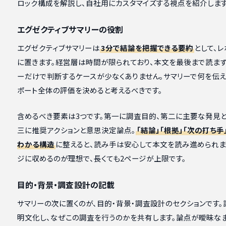
ロック構成を解説し、自社用にカスタマイズする視点を紹介します
エグゼクティブサマリーの役割
エグゼクティブサマリーは
3分で結論を把握できる要約
として、
に置きます。経営層は時間が限られており、本文を最後まで読まず
ーだけで判断するケースが少なくありません。サマリーで何を伝え
ポート全体の評価を決めると考えるべきです。
含めるべき要素は3つです。第一に調査目的、第二に主要な発見と
三に推奨アクションと意思決定論点。
「結論」「根拠」「次の打ち手
わかる構造
に整えると、読み手は安心して本文を読み進められま
ジに収めるのが理想で、長くても2ページが上限です。
目的・背景・調査設計の記載
サマリーの次に置くのが、目的・背景・調査設計のセクションです
明文化し、なぜこの調査を行うのかを共有します。論点が曖昧な