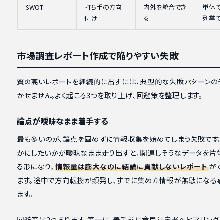
SWOT
打ち手の方向
内外を統合でき
単体
付け
る
列挙
市場調査レポート作成で陥りやすい失敗
質の高いレポートを継続的に出すには、典型的な失敗パターンの
かせません。よく起こる3つを取り上げ、回避策を整理します。
論点が曖昧なまま着手する
最も多いのが、論点を固めずに情報収集を始めてしまう失敗です
かにしたいかが曖昧なまま走り出すと、関連しそうなデータを片
る形になり、
情報量は膨大なのに結論に貢献しないレポート
が
ます。途中で方向転換が頻発し、すでに集めた情報が無駄になる
ます。
回避策は2つあります。第一に、着手前に意思決定者へヒアリング