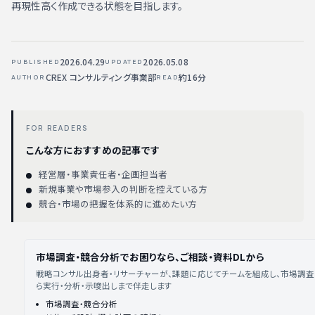
再現性高く作成できる状態を目指します。
2026.04.29
2026.05.08
PUBLISHED
UPDATED
CREX コンサルティング事業部
約16分
AUTHOR
READ
FOR READERS
こんな方におすすめの記事です
経営層・事業責任者・企画担当者
新規事業や市場参入の判断を控えている方
競合・市場の把握を体系的に進めたい方
市場調査・競合分析でお困りなら、ご相談・資料DLから
戦略コンサル出身者・リサーチャーが、課題に応じてチームを組成し、市場調
ら実行・分析・示唆出しまで伴走します
市場調査・競合分析