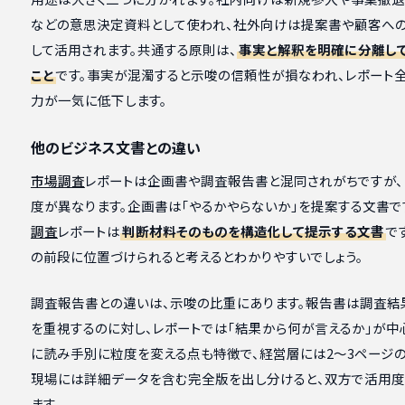
などの意思決定資料として使われ、社外向けは提案書や顧客へ
して活用されます。共通する原則は、
事実と解釈を明確に分離し
こと
です。事実が混濁すると示唆の信頼性が損なわれ、レポート
力が一気に低下します。
他のビジネス文書との違い
市場調査
レポートは企画書や調査報告書と混同されがちですが、
度が異なります。企画書は「やるかやらないか」を提案する文書で
調査
レポートは
判断材料そのものを構造化して提示する文書
で
の前段に位置づけられると考えるとわかりやすいでしょう。
調査報告書との違いは、示唆の比重にあります。報告書は調査結
を重視するのに対し、レポートでは「結果から何が言えるか」が中
に読み手別に粒度を変える点も特徴で、経営層には2〜3ページの
現場には詳細データを含む完全版を出し分けると、双方で活用
ます。