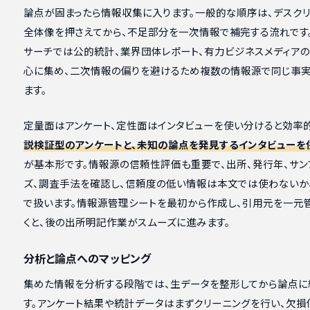
論点が固まったら情報収集に入ります。一般的な順序は、デスク
全体像を押さえてから、不足部分を一次情報で補完する流れです
サーチでは公的統計、業界団体レポート、有力ビジネスメディア
心に集め、二次情報の偏りを避けるため複数の情報源で同じ事
ます。
定量面はアンケート、定性面はインタビューを使い分けると効率的
説検証型のアンケートと、未知の論点を発見するインタビューを
が基本形です。情報源の信頼性評価も重要で、出所、発行年、サン
ズ、調査手法を確認し、信頼度の低い情報は本文では使わないか
で扱います。情報源管理シートを最初から作成し、引用元を一元
くと、後の出所明記作業がスムーズに進みます。
分析と論点へのマッピング
集めた情報を分析する段階では、生データを整形してから論点に
す。アンケート結果や統計データはまずクリーニングを行い、欠損