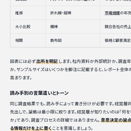
推移
折れ線・縦棒
市場規模
の年
大小比較
横棒
競合各社の売
相関
散布図
価格と顧客満足
図表には必ず
出所を明記
します。社内資料か外部統計か、調査
か、サンプルサイズはいくつかを脚注に記載すると、レポート全体
高まります。
読み手別の言葉遣いとトーン
同じ調査結果でも、読み手によって書き分けが必要です。経営層
先出しで、論拠は最小限に絞ります。経営層が知りたいのは「何を
か」であり、調査プロセスの詳細ではありません。
意思決定の論
る情報だけを上に置く
ことを意識しましょう。