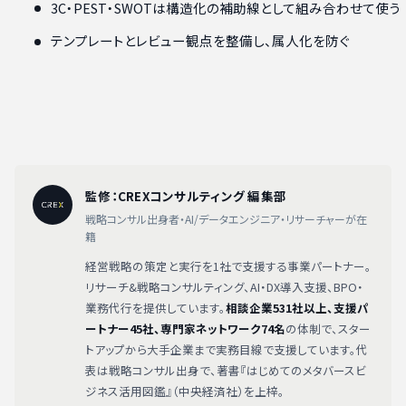
3C・PEST・SWOTは構造化の補助線として組み合わせて使う
テンプレートとレビュー観点を整備し、属人化を防ぐ
監修：CREXコンサルティング 編集部
戦略コンサル出身者・AI/データエンジニア・リサーチャーが在
籍
経営戦略の策定と実行を1社で支援する事業パートナー。
リサーチ&戦略コンサルティング、AI・DX導入支援、BPO・
業務代行を提供しています。
相談企業531社以上、支援パ
ートナー45社、専門家ネットワーク74名
の体制で、スター
トアップから大手企業まで実務目線で支援しています。代
表は戦略コンサル出身で、著書『はじめてのメタバースビ
ジネス活用図鑑』（中央経済社）を上梓。