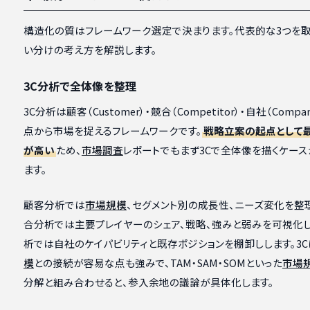
構造化の質はフレームワーク選定で決まります。代表的な3つを取
い分けの考え方を解説します。
3C分析で全体像を整理
3C分析は顧客（Customer）・競合（Competitor）・自社（Comp
点から市場を捉えるフレームワークです。
戦略立案の起点として
が高い
ため、
市場調査
レポートでもまず3Cで全体像を描くケース
ます。
顧客分析では
市場規模
、セグメント別の成長性、ニーズ変化を整
合分析では主要プレイヤーのシェア、戦略、強みと弱みを可視化
析では自社のケイパビリティと既存ポジションを棚卸しします。3C
模
との接続が容易な点も強みで、TAM・SAM・SOMといった
市場
分解と組み合わせると、参入余地の議論が具体化します。