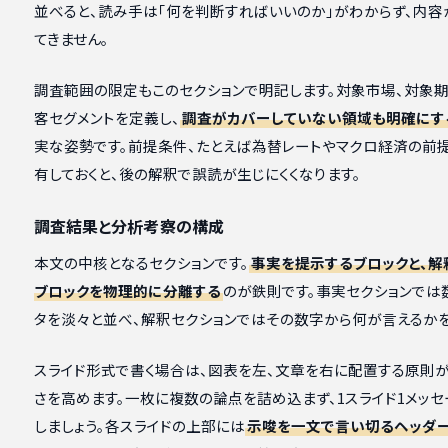
並べると、読み手は「何を判断すればいいのか」がわからず、内容
てきません。
調査範囲の限定もこのセクションで明記します。対象市場、対象期
客セグメントを定義し、
調査がカバーしていない領域も明確にす
実な姿勢です。前提条件、たとえば為替レートやマクロ経済の前
有しておくと、後の解釈で誤読が生じにくくなります。
調査結果と分析考察の構成
本文の中核となるセクションです。
事実を提示するブロックと、解
ブロックを物理的に分離する
のが鉄則です。事実セクションでは
タを淡々と並べ、解釈セクションではその数字から何が言えるかを
スライド形式で書く場合は、図表を左、文章を右に配置する原則
さを高めます。一枚に複数の論点を詰め込まず、1スライド1メッ
しましょう。各スライドの上部には
示唆を一文で言い切るヘッダ