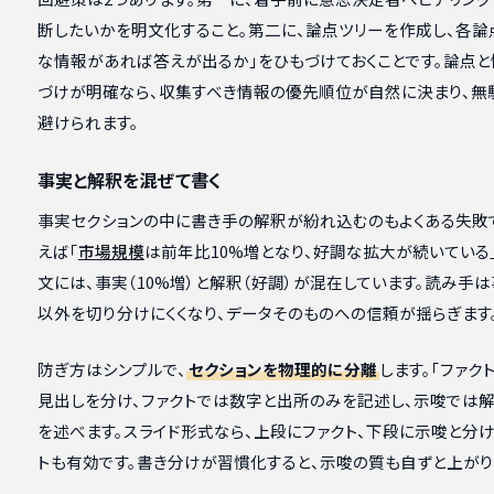
断したいかを明文化すること。第二に、論点ツリーを作成し、各論
な情報があれば答えが出るか」をひもづけておくことです。論点と
づけが明確なら、収集すべき情報の優先順位が自然に決まり、無
避けられます。
事実と解釈を混ぜて書く
事実セクションの中に書き手の解釈が紛れ込むのもよくある失敗
えば「
市場規模
は前年比10%増となり、好調な拡大が続いている
文には、事実（10%増）と解釈（好調）が混在しています。読み手
以外を切り分けにくくなり、データそのものへの信頼が揺らぎます
防ぎ方はシンプルで、
セクションを物理的に分離
します。「ファクト
見出しを分け、ファクトでは数字と出所のみを記述し、示唆では
を述べます。スライド形式なら、上段にファクト、下段に示唆と分
トも有効です。書き分けが習慣化すると、示唆の質も自ずと上がり