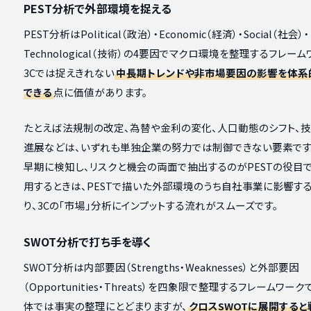
PEST分析で外部環境を捉える
PEST分析はPolitical（政治）・Economic（経済）・Social（社会）・
Technological（技術）の4要因でマクロ環境を整理するフレーム
3Cでは捉えきれない
中長期トレンドや非市場要因の影響を体系
できる
点に価値があります。
たとえば法規制の改定、為替や金利の変化、人口動態のシフト、
進展などは、いずれも単独企業の努力では制御できない要素です
早期に検知し、リスクと機会の両面で抽出するのがPESTの役目で
用するときは、PESTで描いた外部環境のうち自社事業に影響す
り、3Cの「市場」分析にインプットする流れがスムーズです。
SWOT分析で打ち手を導く
SWOT分析は内部要因（Strengths・Weaknesses）と外部要因
（Opportunities・Threats）を四象限で整理するフレームワー
体では事実の整理にとどまりますが、
クロスSWOTに展開する