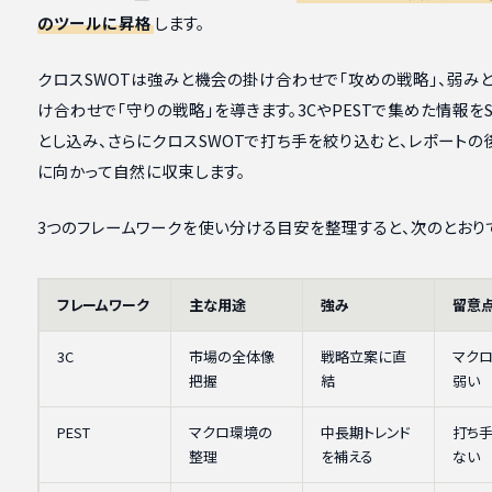
のツールに昇格
します。
クロスSWOTは強みと機会の掛け合わせで「攻めの戦略」、弱み
け合わせで「守りの戦略」を導きます。3CやPESTで集めた情報を
とし込み、さらにクロスSWOTで打ち手を絞り込むと、レポート
に向かって自然に収束します。
3つのフレームワークを使い分ける目安を整理すると、次のとおり
フレームワーク
主な用途
強み
留意
3C
市場の全体像
戦略立案に直
マク
把握
結
弱い
PEST
マクロ環境の
中長期トレンド
打ち
整理
を補える
ない