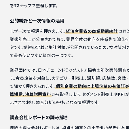
を3ステップで整理します。
公的統計と一次情報の活用
まず一次情報源を押さえます。
経済産業省の商業動態統計
は月
業態別売上が公表されており、業界全体の動向を時系列で追え
タです。業態の定義と集計対象が公開されているため、検討資料
て最も使いやすい資料の一つです。
業界団体では、日本チェーンドラッグストア協会の年次実態調査
す。会員企業を対象に、カテゴリー別売上、調剤額、店舗数、客数
で細かく押さえられます。
個別企業の動向は上場企業の有価証券
算短信、決算説明資料
から取得します。セグメント別売上やKPI
示されており、競合分析の中核となる情報源です。
調査会社レポートの読み解き
民間の調査会社レポートは、視点の補完と将来予測の参考に有用