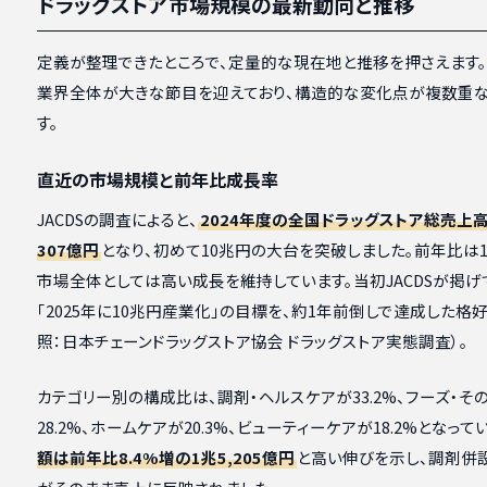
ドラッグストア市場規模の最新動向と推移
定義が整理できたところで、定量的な現在地と推移を押さえます
業界全体が大きな節目を迎えており、構造的な変化点が複数重な
す。
直近の市場規模と前年比成長率
JACDSの調査によると、
2024年度の全国ドラッグストア総売上高
307億円
となり、初めて10兆円の大台を突破しました。前年比は10
市場全体としては高い成長を維持しています。当初JACDSが掲げ
「2025年に10兆円産業化」の目標を、約1年前倒しで達成した格
照：日本チェーンドラッグストア協会 ドラッグストア実態調査）。
カテゴリー別の構成比は、調剤・ヘルスケアが33.2%、フーズ・そ
28.2%、ホームケアが20.3%、ビューティーケアが18.2%となって
額は前年比8.4%増の1兆5,205億円
と高い伸びを示し、調剤併