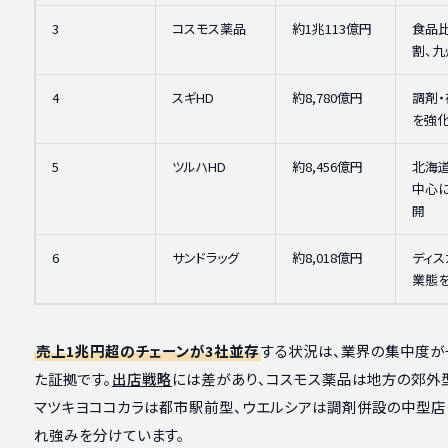
3
コスモス薬品
約1兆113億円
食品比
割、九
4
スギHD
約8,780億円
調剤
を強
5
ツルハHD
約8,456億円
北海道
中心
開
6
サンドラッグ
約8,018億円
ディス
業態
売上1兆円超のチェーンが3社並存
する状況は、業界の集中度が
た証拠です。
出店戦略
には差があり、コスモス薬品は地方の郊外
マツキヨココカラは都市駅前型、ウエルシアは調剤併設の中型店
れ強みを分けています。