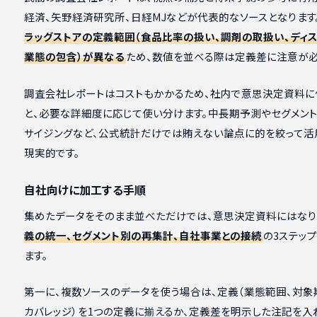
経済、矢野経済研究所、日経MJなどが代表的なソースとなります
ラッグストアの定義範囲（食品比率の扱い、調剤の取扱い、ディ
業態の包含）が異なる
ため、数値を並べる際は定義差に注意が必
調査会社レポートはコストもかかるため、社内で意思決定資料に
と、必要な詳細度に応じて使い分けます。中長期予測やセグメン
サイジングなど、公式統計だけでは賄えない論点に的を絞って活
現実的です。
自社向けに加工する手順
集めたデータをそのまま並べただけでは、意思決定資料にはなり
義の統一、セグメント別の再集計、自社事業との接続
の3ステッ
ます。
第一に、複数ソースのデータを使う場合は、定義（業態範囲、対象
カバレッジ）を1つの定義に揃えるか、定義差を明示した注記を入