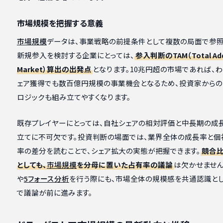
市場規模を把握する意義
市場規模
データは、事業戦略の前提条件として複数の局面で参照
新規参入を検討する企業にとっては、
参入判断のTAM（Total Add
Market）算出の出発点
となります。10兆円超の市場であれば、
ェア獲得でも数百億円規模の事業機会となるため、投資家から
ロジックも組み立てやすくなります。
既存プレイヤーにとっては、自社シェアの相対評価と中長期の成
立てに不可欠です。投資判断の場面では、業界全体の成長率と個
率の差分を読むことで、シェア拡大の実態が把握できます。
競合
としても、
市場規模
を分母に置いた占有率の議論
は欠かせません
や
5フォース分析
を行う際にも、市場全体の規模感を共通認識とし
で議論が前に進みます。