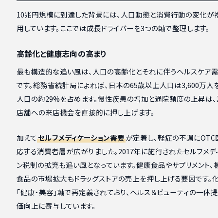
10兆円規模に到達した背景には、人口動態と消費行動の変化が
用しています。ここでは成長ドライバーを3つの軸で整理します。
高齢化と健康志向の高まり
最も構造的な追い風は、人口の高齢化とそれに伴うヘルスケア
です。総務省統計局によれば、日本の65歳以上人口は3,600万人
人口の約29%を占めます。慢性疾患の増加と通院頻度の上昇は
店舗への来店機会を直接的に押し上げます。
加えて
セルフメディケーション需要
が定着し、軽症の不調にOT
応する消費者層が広がりました。2017年に施行されたセルフメデ
ン税制の拡充も追い風となっています。健康食品やサプリメント、
食品の市場拡大もドラッグストアの売上を押し上げる要因です。
「健康・美容」軸で再定義されており、ヘルス＆ビューティの一体
価向上に寄与しています。