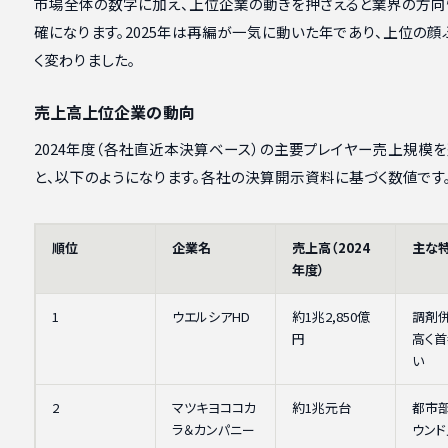
市場全体の数字に加え、上位企業の動きを押さえると業界の方向
確になります。2025年は再編が一気に動いた年であり、上位の顔
く変わりました。
売上高上位企業の動向
2024年度（各社直近本決算ベース）の主要プレイヤー売上規模
と、以下のようになります。各社の決算開示資料に基づく数値です
順位
企業名
売上高（2024
主な
年度）
1
ウエルシアHD
約1兆2,850億
調剤
円
高く
い
2
マツキヨココカ
約1兆元台
都市部
ラ＆カンパニー
ウン