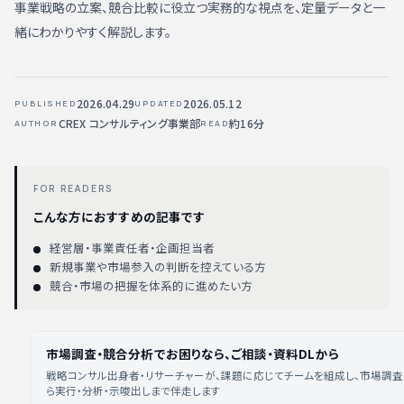
事業戦略の立案、競合比較に役立つ実務的な視点を、定量データと一
緒にわかりやすく解説します。
2026.04.29
2026.05.12
PUBLISHED
UPDATED
CREX コンサルティング事業部
約16分
AUTHOR
READ
FOR READERS
こんな方におすすめの記事です
経営層・事業責任者・企画担当者
新規事業や市場参入の判断を控えている方
競合・市場の把握を体系的に進めたい方
市場調査・競合分析でお困りなら、ご相談・資料DLから
戦略コンサル出身者・リサーチャーが、課題に応じてチームを組成し、市場調
ら実行・分析・示唆出しまで伴走します