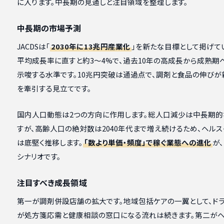
に入ります。中長期の見通しと注目領域を整理します。
中長期の市場予測
JACDSは「
2030年に13兆円産業化
」を新たな目標として掲げて
平均成長率に直すと約3〜4%で、過去10年の高成長から成熟期
示唆する水準です。10兆円突破は通過点で、調剤と食品の伸びが
を牽引する見立てです。
国内人口動態は2つの方向に作用します。総人口減少は中長期的
すが、高齢人口の絶対数は2040年代まで増え続けるため、ヘル
は底堅く推移します。
「数より単価・頻度」で稼ぐ業態への進化
が
シナリオです。
注目すべき成長領域
第一が調剤併設店舗の拡大です。地域包括ケアの一翼として、ドラ
が処方箋応需と健康相談の窓口になる流れは続きます。第二が