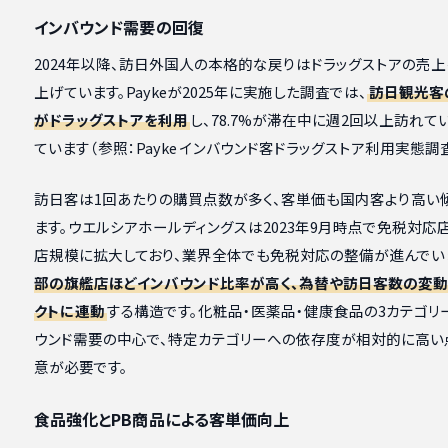
インバウンド需要の回復
2024年以降、訪日外国人の本格的な戻りはドラッグストアの売
上げています。Paykeが2025年に実施した調査では、
訪日観光客の
がドラッグストアを利用
し、78.7%が滞在中に週2回以上訪れて
ています（参照：Payke インバウンド客ドラッグストア利用実態調査
訪日客は1回あたりの購買点数が多く、客単価も国内客より高い
ます。ウエルシアホールディングスは2023年9月時点で免税対応店舗
店規模に拡大しており、業界全体でも免税対応の整備が進んでい
部の旗艦店ほどインバウンド比率が高く、為替や訪日客数の変動
クトに連動
する構造です。化粧品・医薬品・健康食品の3カテゴリ
ウンド需要の中心で、特定カテゴリーへの依存度が相対的に高い
意が必要です。
食品強化とPB商品による客単価向上