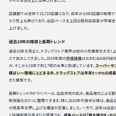
がそのまま売上に反映されました。
店舗数では全体で23,723店舗となり、前年から682店舗の純増で
たり売上も伸びており、出店ペースを上回る既存店成長が市場全
上げました。
過去10年の推移と長期トレンド
過去10年を見ると、ドラッグストア業界は他の小売業態を大きく
スで拡大してきました。2014年度の
市場規模
はおおむね6兆円前
が、そこから10年で約1.7倍の水準に到達しています。
スーパーや
横ばい〜微増にとどまる中、ドラッグストアは年率5〜9%の成
きた業態です。
長期トレンドのドライバーは、出店余地の拡大、食品強化による客
剤併設化の3つに整理できます。特に2010年代後半以降は、食品
が成長率を押し上げる構造が定着しました。一方で、近年は出店
と店舗密度の高まりが意識され、
成長ペースは「数を増やす」か