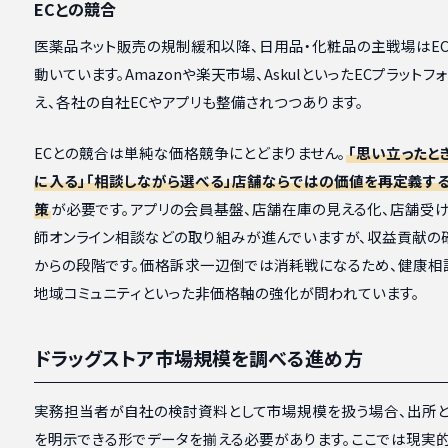
ECとの競合
医薬品ネット販売の規制緩和以降、日用品・化粧品の主戦場はEC
動いています。Amazonや楽天市場、AskulといったECプラットフ
え、各社の自社ECやアプリも整備されつつあります。
ECとの競合は単純な価格競争にとどまりません。
「思い立ったと
に入る」「相談しながら選べる」店舗ならではの価値を再定義する
策
が必要です。アプリの会員基盤、店舗在庫の見える化、店舗受け
師オンライン相談などの取り組みが進んでいますが、収益貢献の
からの段階です。価格訴求一辺倒では消耗戦になるため、健康相
地域コミュニティといった非価格軸の強化が問われています。
ドラッグストア市場規模を調べる進め方
実務担当者が自社の検討資料として市場規模を扱う場合、出所
を明示できる形でデータを揃える必要があります。ここでは現実