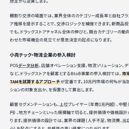
想定から逆算します。
棚割り交渉の場面では、業界全体のカテゴリー成長率と自社ブラ
ア推移を提示することで、交渉ロジックを補強できます。新商品
でも、ドラッグストアチャネル全体の伸びと、競合カテゴリーの動
わせた市場機会の見立てが意思決定の起点になります。
小売テック・物流企業の参入検討
POS
データ分析
、店舗オペレーション支援、物流ソリューション、
など、ドラッグストアを顧客とするBtoB事業の参入検討では、
市
TAMを試算するアプローチ
が定番です。10兆円市場の何%が当
ションの対象支出か、を仮置きして算出します。
顧客セグメンテーションも、上位プレイヤー（年商1兆円超）、中堅
円）、地方チェーンといった規模軸で切ると、提供価値や価格設計
ります。提供価値の設計では、業界の課題（人手不足、物流費、出
小）を起点にすると、共感性の高い提案につながります。