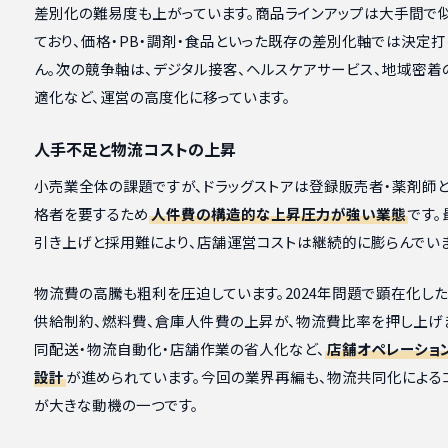
差別化の難易度も上がっています。商品ラインアップは大手間で
ており、価格・PB・調剤・食品といった既存の差別化軸では決定
ん。次の競争軸は、デジタル接客、ヘルスケアサービス、地域密着
適化など、運営の高度化に移っています。
人手不足と物流コストの上昇
小売業全体の課題ですが、ドラッグストアは登録販売者・薬剤師
格者を要するため
人件費の構造的な上昇圧力が強い業態
です
引き上げと採用難により、店舗運営コストは継続的に膨らんでいま
物流費の高騰も粗利を圧迫しています。2024年問題で顕在化し
供給制約、燃料費、倉庫人件費の上昇が、物流費比率を押し上げ
同配送・物流自動化・店舗作業の省人化など、
店舗オペレーショ
設計
が進められています。今回の業界再編も、物流共同化による
が大きな動機の一つです。