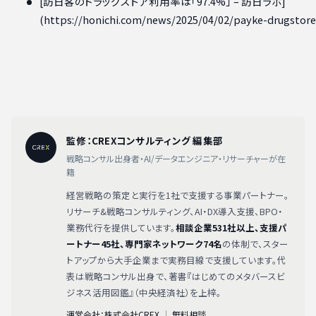
[訪日客のドラッグストア利用率は「97.4%」 – 訪日ラボ]
(https://honichi.com/news/2025/04/02/payke-drugstore
監修：CREXコンサルティング 編集部
戦略コンサル出身者・AI/データエンジニア・リサーチャーが在
籍
経営戦略の策定と実行を1社で支援する事業パートナー。
リサーチ&戦略コンサルティング、AI・DX導入支援、BPO・
業務代行を提供しています。
相談企業531社以上、支援パ
ートナー45社、専門家ネットワーク74名
の体制で、スター
トアップから大手企業まで実務目線で支援しています。代
表は戦略コンサル出身で、著書『はじめてのメタバースビ
ジネス活用図鑑』（中央経済社）を上梓。
運営会社：株式会社CREX
｜
無料相談