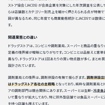
ストア協会（JACDS）が会員企業を対象にした年次調査を公表して
らは店舗数とカテゴリー別売上を細かく押さえられる点が特徴で
囲が異なるため、同じ年度でも商業動態統計とJACDSでは数値
す。
関連業態との違い
ドラッグストアは、コンビニや調剤薬局、スーパーと商品の重なり
定義の境界線が曖昧になりがちです。コンビニとは品揃えと客単
異なり、ドラッグストアは1回あたりの買い物点数が多く、まとめ
設計されています。
調剤薬局との境界は、調剤併設の有無で揺らぎます。
調剤併設店
はドラッグストア各社の主戦略
となっており、純粋な調剤薬局と
アの調剤部門は競合関係にあります。スーパーとは生鮮・
冷凍食
いで重なりが拡大しており、特に郊外型店舗では食品スーパーに
を持つ店舗も増えています。