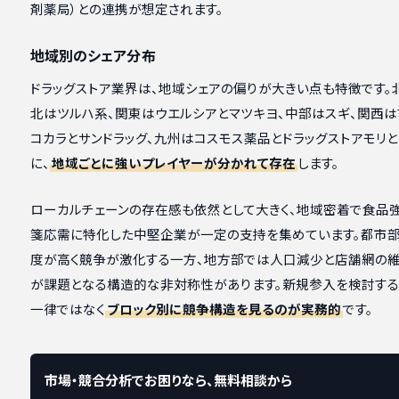
剤薬局）との連携が想定されます。
地域別のシェア分布
ドラッグストア業界は、地域シェアの偏りが大きい点も特徴です。
北はツルハ系、関東はウエルシアとマツキヨ、中部はスギ、関西は
コカラとサンドラッグ、九州はコスモス薬品とドラッグストアモリ
に、
地域ごとに強いプレイヤーが分かれて存在
します。
ローカルチェーンの存在感も依然として大きく、地域密着で食品
箋応需に特化した中堅企業が一定の支持を集めています。都市
度が高く競争が激化する一方、地方部では人口減少と店舗網の維
が課題となる構造的な非対称性があります。新規参入を検討する
一律ではなく
ブロック別に競争構造を見るのが実務的
です。
市場・競合分析でお困りなら、無料相談から