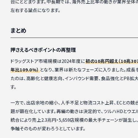
台にとどまります。中長期では、海外売上比率の動きが業界全体
左右する論点になります。
まとめ
押さえるべきポイントの再整理
ドラッグストア市場規模は2024年度に
初の10兆円超え（10兆30
年比109.0%）
となり、業界は新たなフェーズに入りました。成長
たのは、高齢化と健康志向、インバウンド需要、食品強化とPB拡
す。
一方で、出店余地の縮小、人手不足と物流コスト上昇、ECとの競
題が顕在化しています。再編の動きは決定的で、ツルハHDとウエ
統合により売上2.3兆円・5,659店規模の最大手チェーンが誕生し
争軸そのものが変わろうとしています。