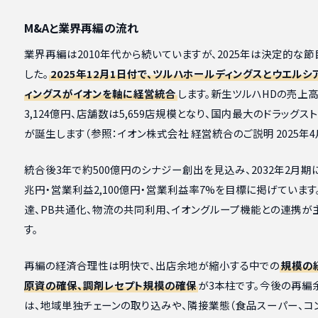
M&Aと業界再編の流れ
業界再編は2010年代から続いていますが、2025年は決定的な
した。
2025年12月1日付で、ツルハホールディングスとウエルシ
ィングスがイオンを軸に経営統合
します。新生ツルハHDの売上高
3,124億円、店舗数は5,659店規模となり、国内最大のドラッグス
が誕生します（参照：イオン株式会社 経営統合のご説明 2025年4月
統合後3年で約500億円のシナジー創出を見込み、2032年2月期
兆円・営業利益2,100億円・営業利益率7%を目標に掲げています
達、PB共通化、物流の共同利用、イオングループ機能との連携が
す。
再編の経済合理性は明快で、出店余地が縮小する中での
規模の
原資の確保、調剤レセプト規模の確保
が3本柱です。今後の再編
は、地域単独チェーンの取り込みや、隣接業態（食品スーパー、コ