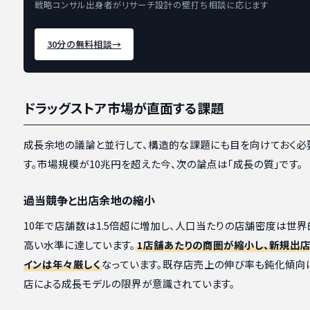
戦略コンサル出身者がリサーチ設計の壁打ち相談に応じます
30分の無料相談
→
ドラッグストア市場が直面する課題
成長余地の議論と並行して、構造的な課題にも目を向けておく必
す。市場規模が10兆円を超えた今、次の論点は「成長の質」です。
過当競争と出店余地の縮小
10年で店舗数は1.5倍超に増加し、人口当たりの店舗密度は世
高い水準に達しています。
1店舗あたりの商圏が縮小し、新規出
インは年々厳しく
なっています。既存店売上の伸び率も鈍化傾向
店による成長モデルの限界が意識されています。