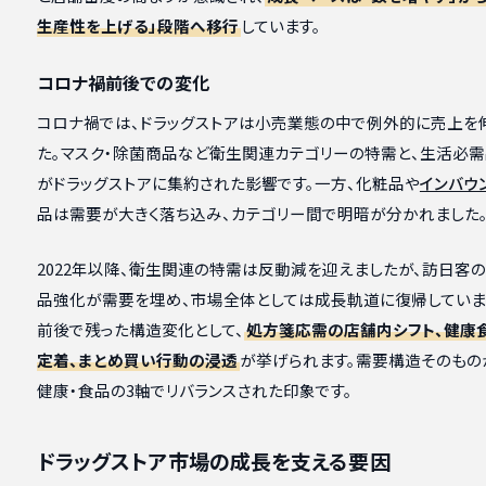
生産性を上げる」段階へ移行
しています。
コロナ禍前後での変化
コロナ禍では、ドラッグストアは小売業態の中で例外的に売上を
た。マスク・除菌商品など衛生関連カテゴリーの特需と、生活必
がドラッグストアに集約された影響です。一方、化粧品や
インバウ
品は需要が大きく落ち込み、カテゴリー間で明暗が分かれました
2022年以降、衛生関連の特需は反動減を迎えましたが、訪日客
品強化が需要を埋め、市場全体としては成長軌道に復帰していま
前後で残った構造変化として、
処方箋応需の店舗内シフト、健康
定着、まとめ買い行動の浸透
が挙げられます。需要構造そのもの
健康・食品の3軸でリバランスされた印象です。
ドラッグストア市場の成長を支える要因