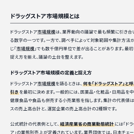
ドラッグストア市場規模とは
ドラッグストア
市場規模
は、業界動向の議論で最も頻繁に引き合
る数字の一つです。一方で、調べ手によって対象範囲や集計方法が
じ「
市場規模
」でも数千億円単位で差が出ることがあります。最初
捉え方を揃え、議論の土台を整えます。
ドラッグストア市場規模の定義と捉え方
ドラッグストア
市場規模
を語るときは、
何を「ドラッグストア」と
引き
を最初に決めます。一般的には、医薬品・化粧品・日用品を中
健康食品や食品も併売する小売業態を指します。集計の代表値は
スの売上高合計と、運営企業の売上高合計の2種類です。
公式統計の代表例として、
経済産業省の商業動態統計
には「ドラ
ア」の業態別売上が定義されています。業界団体では、日本チェー