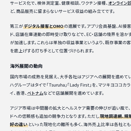
サービス化で、検体測定室、健康相談、ワクチン接種、
オンライン
ど、商品販売に留まらないサービス収益の組み立てです。
第三が
デジタル接客とOMO
の進展です。アプリ会員基盤、AI接客
ド、店舗在庫連動の即時受け取りなどで、EC・店舗の境界を溶か
が加速します。これらは単独の収益事業というより、既存事業の客単
を底上げする打ち手として位置づけられます。
海外展開の動向
国内市場の成熟を見据え、大手各社はアジアへの展開を進めてい
ハグループはタイで「Tsuruha」「Lady First」を、マツキヨココ
イ、香港、
ベトナム
などで店舗展開を進めています。
アジア市場は中間層の拡大とヘルスケア需要の伸びが追い風で、
ドへの信頼感も追加の競争力となります。ただし
現地調達網、規
好の違い
といった現地化の難所も多く、海外売上比率は各社と