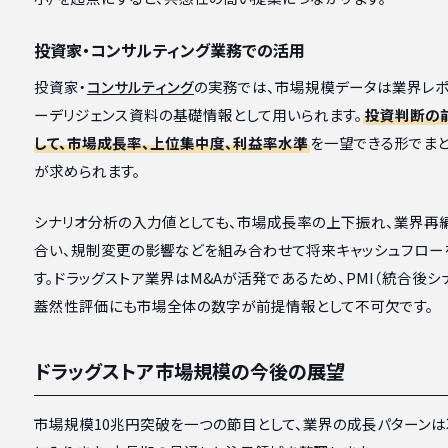
投資家・コンサルティング業務での活用
投資家・
コンサルティング
の実務では、市場規模データは業界レポ
ーデリジェンス資料の基礎情報として用いられます。
投資判断の
して、市場成長率、上位集中度、利益率水準
を一望できる形でま
が求められます。
シナリオ分析の入力値としても、市場成長率の上下振れ、業界再
合い、規制変更の影響などを組み合わせて将来キャッシュフロー
す。ドラッグストア業界はM&Aが活発であるため、PMI（統合後シ
蓋然性評価にも市場全体の数字が前提情報として不可欠です。
ドラッグストア市場規模の今後の展望
市場規模10兆円突破を一つの節目として、業界の成長パターン