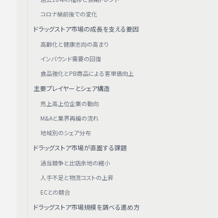
コロナ禍前後での変化
ドラッグストア市場の成長を支える要因
高齢化と健康志向の高まり
インバウンド需要の回復
食品強化とPB商品による客単価向上
主要プレイヤーとシェア構造
売上高上位企業の動向
M&Aと業界再編の流れ
地域別のシェア分布
ドラッグストア市場が直面する課題
過当競争と出店余地の縮小
人手不足と物流コストの上昇
ECとの競合
ドラッグストア市場規模を調べる進め方