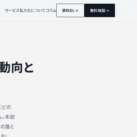
サービス
私たちについて
コラム
資料DL
無料相談
新動向と
にどの
ん。本記
への落と
しまし