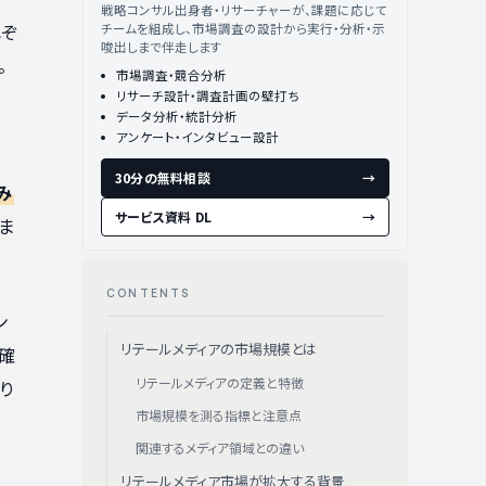
戦略コンサル出身者・リサーチャーが、課題に応じて
れぞ
チームを組成し、市場調査の設計から実行・分析・示
唆出しまで伴走します
。
市場調査・競合分析
リサーチ設計・調査計画の壁打ち
データ分析・統計分析
アンケート・インタビュー設計
30分の無料相談
→
み
サービス資料 DL
→
ま
CONTENTS
ン
リテールメディアの市場規模とは
う確
リテールメディアの定義と特徴
り
市場規模を測る指標と注意点
関連するメディア領域との違い
リテールメディア市場が拡大する背景