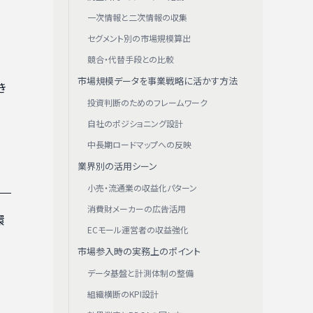
一次情報と二次情報の収集
セグメント別の市場規模算出
競合・代替手段との比較
市場規模データを事業戦略に活かす方法
き
投資判断のためのフレームワーク
自社のポジショニング設計
中長期ロードマップへの反映
業界別の活用シーン
小売・流通業の収益化パターン
消費財メーカーの広告活用
環
ECモール運営者の収益強化
市場参入時の実務上のポイント
データ基盤と計測体制の整備
組織横断のKPI設計