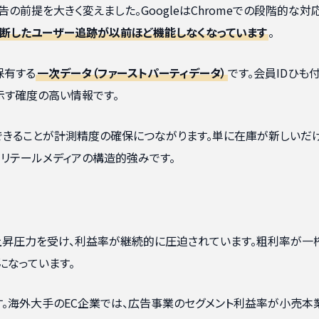
告の前提を大きく変えました。GoogleはChromeでの段階的な対
断したユーザー追跡が以前ほど機能しなくなっています
。
保有する
一次データ（ファーストパーティデータ）
です。会員IDひも
示す確度の高い情報です。
できることが計測精度の確保につながります。単に在庫が新しいだ
、リテールメディアの構造的強みです。
上昇圧力を受け、利益率が継続的に圧迫されています。粗利率が一
になっています。
す。海外大手のEC企業では、広告事業のセグメント利益率が小売本