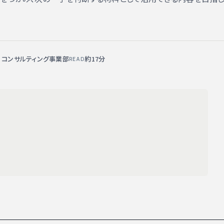
X コンサルティング事業部
約17分
READ