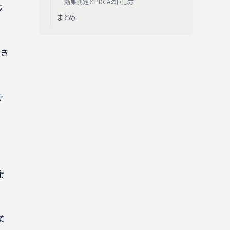
効果測定とPDCAの回し方
応
まとめ
付き
け
桁
業