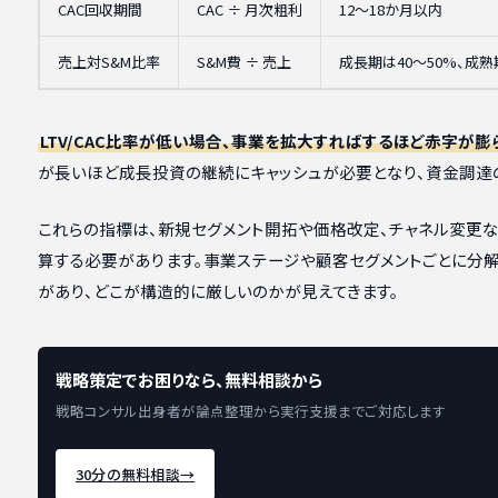
CAC回収期間
CAC ÷ 月次粗利
12〜18か月以内
売上対S&M比率
S&M費 ÷ 売上
成長期は40〜50%、成熟
LTV/CAC比率が低い場合、事業を拡大すればするほど赤字が膨
が長いほど成長投資の継続にキャッシュが必要となり、資金調達
これらの指標は、新規セグメント開拓や価格改定、チャネル変更
算する必要があります。事業ステージや顧客セグメントごとに分解
があり、どこが構造的に厳しいのかが見えてきます。
戦略策定でお困りなら、無料相談から
戦略コンサル出身者が論点整理から実行支援までご対応します
30分の無料相談
→