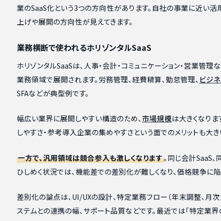
業のSaaS化という3つの方向性があります。自社の事業に近い活
上げや展開の方向性が見えてきます。
業務横断で使われるホリゾンタルSaaS
ホリゾンタルSaaSは、人事・会計・コミュニケーション・営業管理
業務領域で展開されます。労務管理、経費精算、勤怠管理、
ビジネ
SFAなどが典型例です。
幅広い業界に展開しやすい構造のため、
市場規模
は大きくなりま
しやすさ・参考導入企業の集めやすさという面でのメリットも大き
一方で、汎用領域は競合参入も激しくなります
。同じ会計SaaS
ひしめく状況では、機能差での差別化が難しくなり、価格競争に陥
差別化の論点は、UI/UXの設計、特定業務フロー（年末調整、月
ステムとの連携の幅、サポート品質などです。最近では「特定業界