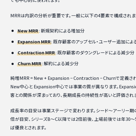
MRRは内訳の分析が重要です。一般に以下の4要素で構成されま
New MRR
: 新規契約による増加分
Expansion MRR
: 既存顧客のアップセル・ユーザー追加によ
Contraction MRR
: 既存顧客のダウングレードによる減少分
Churn MRR
: 解約による減少分
純増MRR = New + Expansion − Contraction − Chur
New中心と Expansion中心では事業の質が異なります。Expa
客との関係が深まっており、長期成長の持続性が高いと評価されま
成長率の目安は事業ステージで変わります。シード〜アーリー期
倍が目安、シリーズB〜C以降では2倍前後、上場前後では年30〜
ば優良とされます。