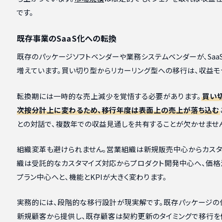
です。
既存事業のSaaS化への転換
既存のパッケージソフトベンダーや業務システムベンダーが、Sa
増えています。買い切り型からリカーリング型への移行は、収益モ
転換期には一時的な売上減少を覚悟する必要があります。
買い
次按分計上に変わるため、移行年度は表面上の売上が落ち込む
との対話で、複数年での収益見通しを共有することが欠かせませ
組織変革も避けられません。営業組織は新規販売中心からカスタ
織は受託的なカスタマイズ対応からプロダクト開発中心へ、価格
プラン中心へと、機能とKPIが大きく変わります。
実務的には、段階的な移行設計が現実解です。既存パッケージの
新規顧客から提供し、既存顧客は契約更新のタイミングで移行を