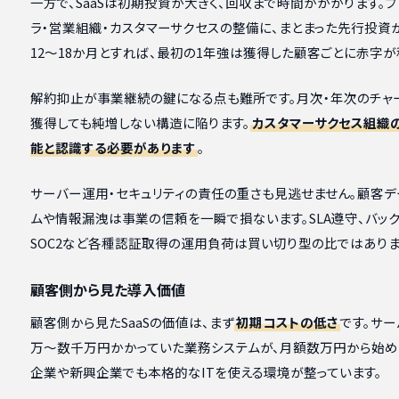
一方で、SaaSは初期投資が大きく、回収まで時間がかかります。
ラ・営業組織・カスタマーサクセスの整備に、まとまった先行投資が
12〜18か月とすれば、最初の1年強は獲得した顧客ごとに赤字が
解約抑止が事業継続の鍵になる点も難所です。月次・年次のチャ
獲得しても純増しない構造に陥ります。
カスタマーサクセス組織の
能と認識する必要があります
。
サーバー運用・セキュリティの責任の重さも見逃せません。顧客デ
ムや情報漏洩は事業の信頼を一瞬で損ないます。SLA遵守、バックア
SOC2など各種認証取得の運用負荷は買い切り型の比ではありま
顧客側から見た導入価値
顧客側から見たSaaSの価値は、まず
初期コストの低さ
です。サ
万〜数千万円かかっていた業務システムが、月額数万円から始め
企業や新興企業でも本格的なITを使える環境が整っています。