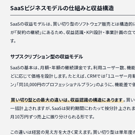
SaaSビジネスモデルの仕組みと収益構造
SaaSの収益モデルは、買い切り型のソフトウェア販売とは構造
が「契約の継続」にあるため、収益認識・KPI設計・事業計画の
す。
サブスクリプション型の収益モデル
SaaSの基本は、月額・年額の継続課金です。利用ユーザー数、機
どに応じて価格を設計します。たとえば、CRMでは「1ユーザー月額
ン」「同10,000円のプロフェッショナルプラン」のように、機能差
買い切り型との最大の違いは、収益認識の構造にあります
。買
一括計上されますが、SaaSは契約期間にわたって按分計上されま
月10万円ずつ売上に振り分けられる形です。
この違いは経営の見え方を大きく変えます。買い切り型は単年度