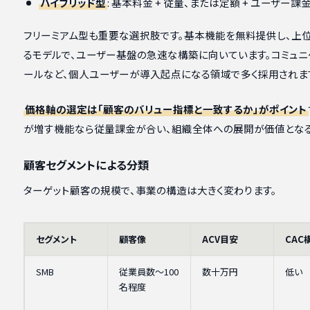
ハイブリッド型
: 基本料金 + 従量、または定額 + ユーザ
フリーミアム型も重要な選択肢です。基本機能を無料提供し、上
るモデルで、ユーザー基盤の急速な構築に向いています。コミュニ
ールなど、個人ユーザーが導入起点になる領域で多く採用されま
価格軸の選定は「顧客のバリュー指標と一致するか」がポイント
が増す機能なら従量課金が合い、組織全体への展開が価値となる
顧客セグメントによる分類
ターゲット顧客の規模で、事業の構造は大きく変わります。
セグメント
顧客像
ACV目安
CAC
SMB
従業員数〜100
数十万円
低い
名程度