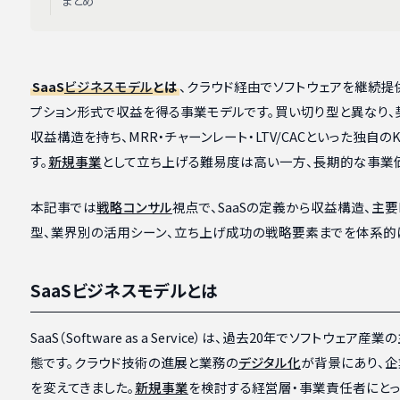
まとめ
SaaS
ビジネスモデル
とは
、クラウド経由でソフトウェアを継続提
プション形式で収益を得る事業モデルです。買い切り型と異なり
収益構造を持ち、MRR・チャーンレート・LTV/CACといった独自
す。
新規事業
として立ち上げる難易度は高い一方、長期的な事業
本記事では
戦略コンサル
視点で、SaaSの定義から収益構造、主要K
型、業界別の活用シーン、立ち上げ成功の戦略要素までを体系的
SaaSビジネスモデルとは
SaaS（Software as a Service）は、過去20年でソフトウ
態です。クラウド技術の進展と業務の
デジタル化
が背景にあり、企
を変えてきました。
新規事業
を検討する経営層・事業責任者にとっ