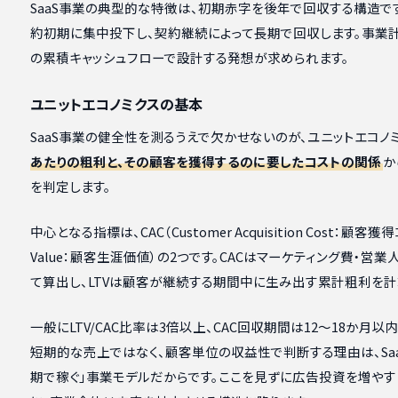
SaaS事業の典型的な特徴は、初期赤字を後年で回収する構造です
約初期に集中投下し、契約継続によって長期で回収します。事業
の累積キャッシュフローで設計する発想が求められます。
ユニットエコノミクスの基本
SaaS事業の健全性を測るうえで欠かせないのが、ユニットエコノ
あたりの粗利と、その顧客を獲得するのに要したコストの関係
か
を判定します。
中心となる指標は、CAC（Customer Acquisition Cost：顧客獲得コ
Value：顧客生涯価値）の2つです。CACはマーケティング費・
て算出し、LTVは顧客が継続する期間中に生み出す累計粗利を計
一般にLTV/CAC比率は3倍以上、CAC回収期間は12〜18か月
短期的な売上ではなく、顧客単位の収益性で判断する理由は、Sa
期で稼ぐ」事業モデルだからです。ここを見ずに広告投資を増やす