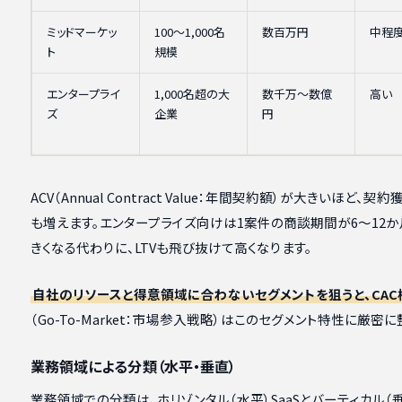
ミッドマーケッ
100〜1,000名
数百万円
中程
ト
規模
エンタープライ
1,000名超の大
数千万〜数億
高い
ズ
企業
円
ACV（Annual Contract Value：年間契約額）が大きいほ
も増えます。エンタープライズ向けは1案件の商談期間が6〜12か
きくなる代わりに、LTVも飛び抜けて高くなります。
自社のリソースと得意領域に合わないセグメントを狙うと、CA
（Go-To-Market：市場参入戦略）はこのセグメント特性に厳
業務領域による分類（水平・垂直）
業務領域での分類は、ホリゾンタル（水平）SaaSとバーティカル（垂直