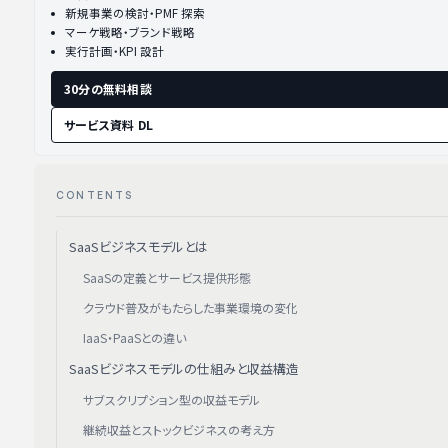
新規事業の検討・PMF 探索
マーケ戦略・ブランド戦略
実行計画・KPI 設計
30分の無料相談
サービス資料 DL
CONTENTS
SaaSビジネスモデルとは
SaaSの定義とサービス提供形態
クラウド普及がもたらした事業環境の変化
IaaS・PaaSとの違い
SaaSビジネスモデルの仕組みと収益構造
サブスクリプション型の収益モデル
継続収益とストックビジネスの考え方