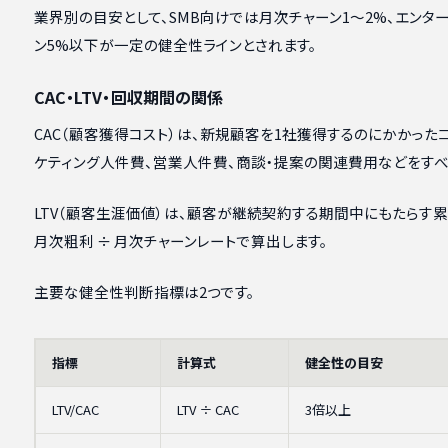
業界別の目安として、SMB向けでは月次チャーン1〜2%、エンタ
ン5%以下が一定の健全性ラインとされます。
CAC・LTV・回収期間の関係
CAC（顧客獲得コスト）は、新規顧客を1社獲得するのにかかった
ケティング人件費、営業人件費、商談・提案の関連費用などをすべ
LTV（顧客生涯価値）は、顧客が継続契約する期間中にもたらす
月次粗利 ÷ 月次チャーンレートで算出します。
主要な健全性判断指標は2つです。
指標
計算式
健全性の目安
LTV/CAC
LTV ÷ CAC
3倍以上