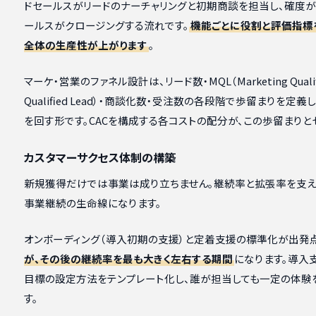
ドセールスがリードのナーチャリングと初期商談を担当し、確度が
ールスがクロージングする流れです。
機能ごとに役割と評価指標
全体の生産性が上がります
。
マーケ・営業のファネル設計は、リード数・MQL（Marketing Qualified
Qualified Lead）・商談化数・受注数の各段階で歩留まりを定
を回す形です。CACを構成する各コストの配分が、この歩留まりと
カスタマーサクセス体制の構築
新規獲得だけでは事業は成り立ちません。継続率と拡張率を支え
事業継続の生命線になります。
オンボーディング（導入初期の支援）と定着支援の標準化が出発点
が、その後の継続率を最も大きく左右する期間
になります。導入
目標の設定方法をテンプレート化し、誰が担当しても一定の体験
す。