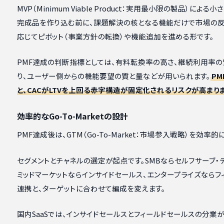
MVP（Minimum Viable Product：実用最小限の製品）に
完成品を作り込む前に、課題解決の核となる機能だけで市場の反
応じてピボット（事業方針の転換）や機能追加を進める形です。
PMF達成の判断指標としては、有料転換率の高さ、継続利用率の
り、ユーザー側からの機能要望の質と量などが用いられます。
P
と、CACがLTVを上回る赤字構造が固定化されるリスクが高まり
効率的なGo-To-Marketの設計
PMF達成後は、GTM（Go-To-Market：市場参入戦略）を効率
セグメントとチャネルの選定が起点です。SMBならセルフサーブ・
ミッドマーケットならインサイドセールス、エンタープライズならフ
連携と、ターゲットに合わせて編成を変えます。
国内SaaSでは、インサイドセールスとフィールドセールスの分業