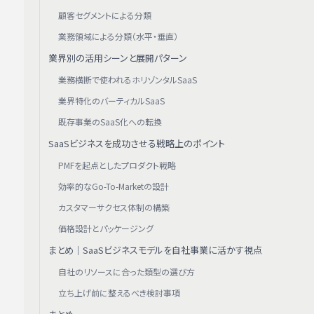
顧客セグメントによる分類
業務領域による分類（水平・垂直）
業界別の活用シーンと展開パターン
業務横断で使われるホリゾンタルSaaS
業界特化のバーティカルSaaS
既存事業のSaaS化への転換
SaaSビジネスを成功させる戦略上のポイント
PMFを起点としたプロダクト戦略
効率的なGo-To-Marketの設計
カスタマーサクセス体制の構築
価格設計とパッケージング
まとめ｜SaaSビジネスモデルを自社事業に活かす視点
自社のリソースに合った類型の選び方
立ち上げ前に整えるべき検討事項