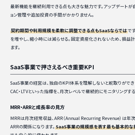
最新機能を継続利用できる点も大きな魅力です。アップデートが
ョン管理や追加投資の手間がかかりません。
契約期間や利用規模を柔軟に調整できる点もSaaSならでは
で
を増やし、縮小時には減らせる。固定資産化されないため、損益
ます。
SaaS事業で押さえるべき重要KPI
SaaS事業の経営は、独自のKPI体系を理解しないと舵取りができま
CAC・LTVといった指標を、月次レベルで継続的にモニタリングす
MRR・ARRと成長率の見方
MRRは月次経常収益、ARR（Annual Recurring Revenue）
ARRの関係になります。
SaaS事業の規模感を表す最も基本的な
でも中心的に使われます。